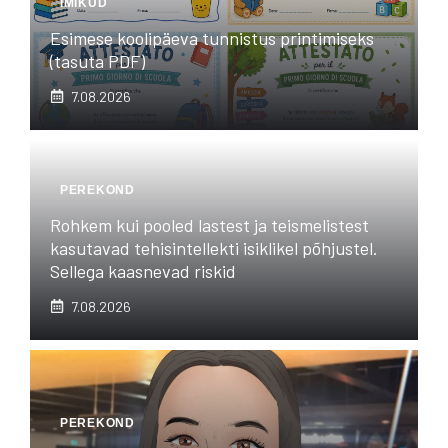
IMIKUD
Esimese koolipäeva tunnistus printimiseks
(tasuta PDF)
7.08.2026
PEREKOND
Rohkem kui pooled lastest ja teismelistest
kasutavad tehisintellekti isiklikel põhjustel.
Sellega kaasnevad riskid
7.08.2026
PEREKOND