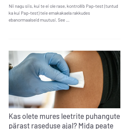
Nii nagu siis, kui te ei ole rase, kontrollib Pap-test (tuntud
ka kui Pap-test) teie emakakaela rakkudes
ebanormaalseid muutusi. See …
Kas olete mures leetrite puhangute
pärast raseduse ajal? Mida peate