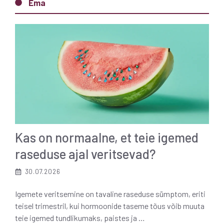
Ema
Kas on normaalne, et teie igemed
raseduse ajal veritsevad?
30.07.2026
Igemete veritsemine on tavaline raseduse sümptom, eriti
teisel trimestril, kui hormoonide taseme tõus võib muuta
teie igemed tundlikumaks, paistes ja …