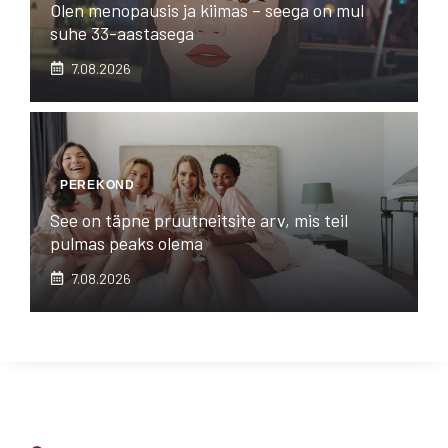
Olen menopausis ja kiimas – seega on mul
suhe 33-aastasega
7.08.2026
PEREKOND
See on täpne pruutneitsite arv, mis teil
pulmas peaks olema
7.08.2026