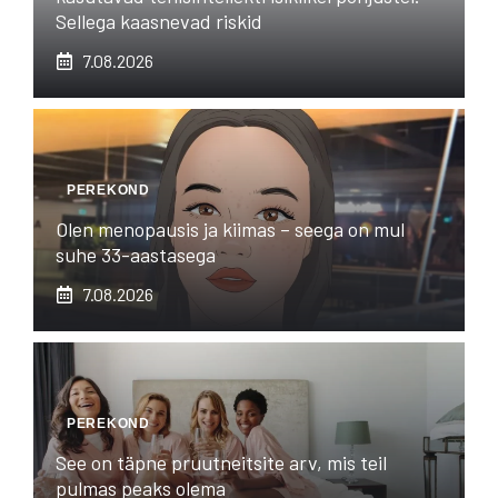
Sellega kaasnevad riskid
7.08.2026
PEREKOND
Olen menopausis ja kiimas – seega on mul
suhe 33-aastasega
7.08.2026
PEREKOND
See on täpne pruutneitsite arv, mis teil
pulmas peaks olema