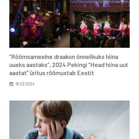
“Rõõmsameelne draakon õnnelikuks hiina
uueks aastaks”, 2024 Pekingi “Head hiina uut
aastat” üritus rõõmustab Eestit
16.02.2024