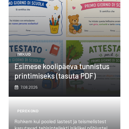
IMIKUD
Esimese koolipäeva tunnistus
printimiseks (tasuta PDF)
7.08.2026
PEREKOND
Rohkem kui pooled lastest ja teismelistest
kasutavad tehisintellekti isiklikel põhjustel.