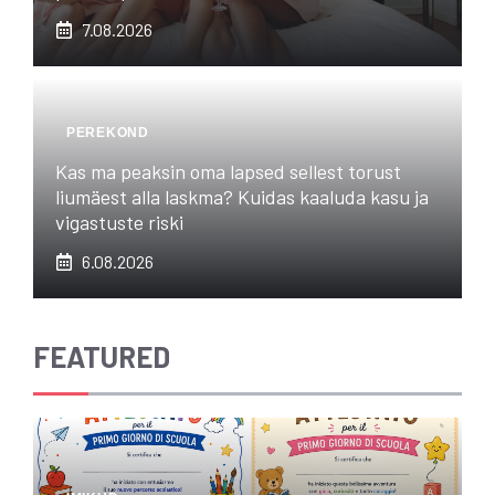
7.08.2026
PEREKOND
Kas ma peaksin oma lapsed sellest torust
liumäest alla laskma? Kuidas kaaluda kasu ja
vigastuste riski
6.08.2026
FEATURED