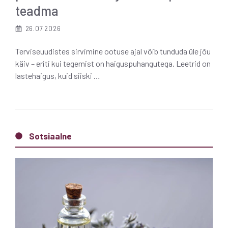
teadma
26.07.2026
Terviseuudistes sirvimine ootuse ajal võib tunduda üle jõu
käiv – eriti kui tegemist on haiguspuhangutega. Leetrid on
lastehaigus, kuid siiski …
Sotsiaalne