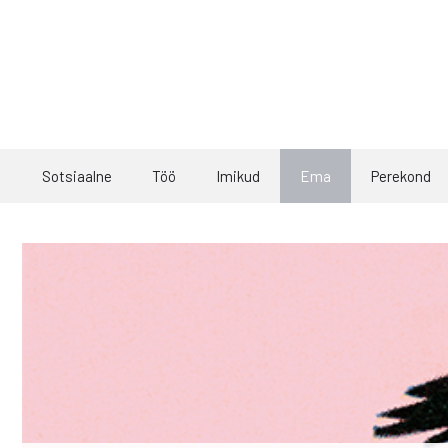
Skip
to
content
Sotsiaalne
Töö
Imikud
Ema
Perekond