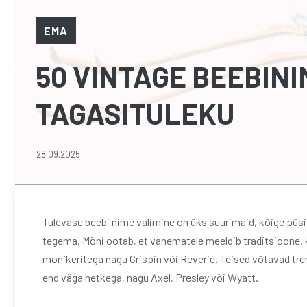
EMA
50 VINTAGE BEEBINI
TAGASITULEKU
28.09.2025
Tulevase beebi nime valimine on üks suurimaid, kõige pü
tegema. Mõni ootab, et vanematele meeldib traditsioone, k
monikeritega nagu Crispin või Reverie. Teised võtavad tre
end väga hetkega, nagu Axel, Presley või Wyatt.