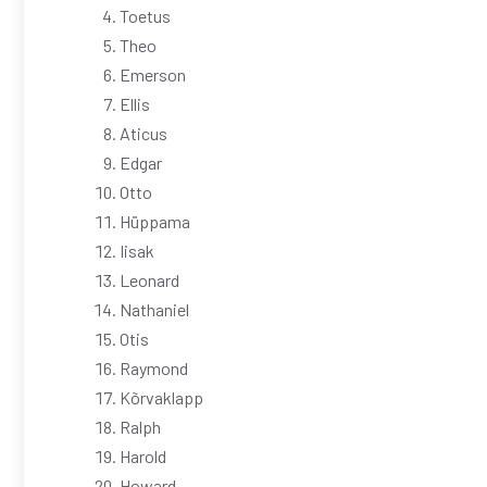
Toetus
Theo
Emerson
Ellis
Aticus
Edgar
Otto
Hüppama
Iisak
Leonard
Nathaniel
Otis
Raymond
Kõrvaklapp
Ralph
Harold
Howard