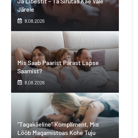
Ja Libestit – Ta Sirutas Käe Vale
Järele
8.08.2026
Mis Saab Paarist Pärast Lapse
Saamist?
8.08.2026
“Tagakäeline” Kompliment, Mis
Lööb Magamistoas Kohe Tuju