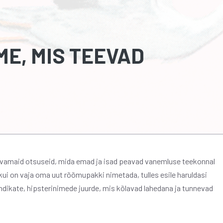
ME, MIS TEEVAD
sivamaid otsuseid, mida emad ja isad peavad vanemluse teekonnal
ui on vaja oma uut rõõmupakki nimetada, tulles esile haruldasi
ndikate, hipsterinimede juurde, mis kõlavad lahedana ja tunnevad