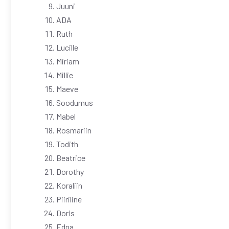
Juuni
ADA
Ruth
Lucille
Miriam
Millie
Maeve
Soodumus
Mabel
Rosmariin
Todith
Beatrice
Dorothy
Koraliin
Piiriline
Doris
Edna