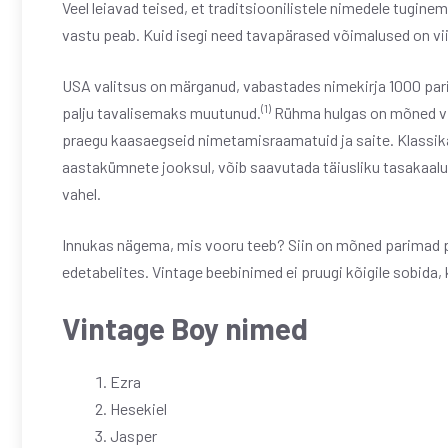
Veel leiavad teised, et traditsioonilistele nimedele tuginem
vastu peab. Kuid isegi need tavapärased võimalused on vi
USA valitsus on märganud, vabastades nimekirja 1000 pari
(1)
palju tavalisemaks muutunud.
Rühma hulgas on mõned vin
praegu kaasaegseid nimetamisraamatuid ja saite. Klassi
aastakümnete jooksul, võib saavutada täiusliku tasakaalu 
vahel.
Innukas nägema, mis vooru teeb? Siin on mõned parimad p
edetabelites. Vintage beebinimed ei pruugi kõigile sobida, 
Vintage Boy nimed
Ezra
Hesekiel
Jasper