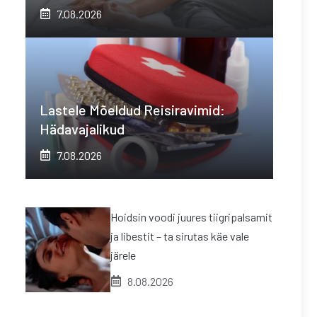
7.08.2026
Lastele Mõeldud Reisiravimid:
Hädavajalikud
7.08.2026
Hoidsin voodi juures tiigripalsamit
ja libestit – ta sirutas käe vale
järele
8.08.2026