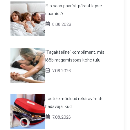
Mis saab paarist pärast lapse
saamist?
8.08.2026
“Tagakäeline” kompliment, mis
lööb magamistoas kohe tuju
7.08.2026
Lastele mõeldud reisiravimid:
hädavajalikud
7.08.2026