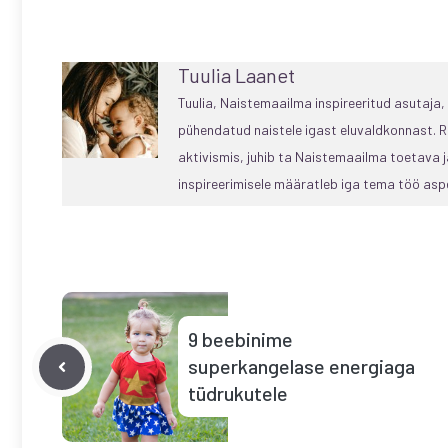
Tuulia Laanet
Tuulia, Naistemaailma inspireeritud asutaja
pühendatud naistele igast eluvaldkonnast. R
aktivismis, juhib ta Naistemaailma toetava
inspireerimisele määratleb iga tema töö aspe
9 beebinime
superkangelase energiaga
tüdrukutele