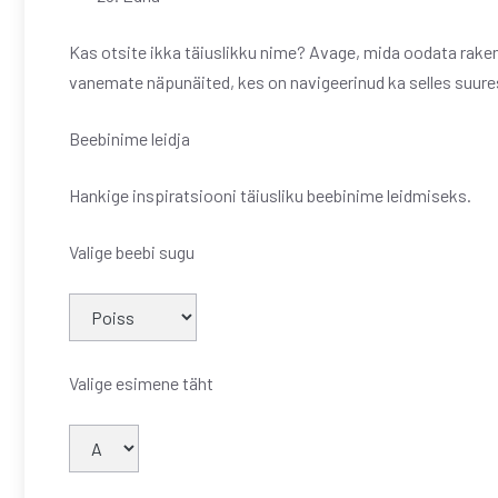
Kas otsite ikka täiuslikku nime? Avage, mida oodata rakend
vanemate näpunäited, kes on navigeerinud ka selles suure
Beebinime leidja
Hankige inspiratsiooni täiusliku beebinime leidmiseks.
Valige beebi sugu
Valige esimene täht