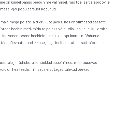
ine on kindel panus beebi nime valimisel, mis tõeliselt ajaproovile
imasel ajal populaarsust kogunud.
ma nimega poiste ja tüdrukute jaoks, kes on viimastel aastatel
tage beebinimed, mida te poleks võib -olla kaalunud, kui otsite
kaline vanamoodne beebinimi, mis oli populaarne möödunud
tänapäevaste tundlikkuse ja ajaliselt austatud traditsioonide
oistele ja tüdrukutele mõeldud beebinimed, mis tõusevad
kuid on hea teada, millised neist tagasitulekud teevad!