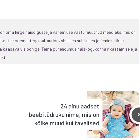
, on oma kirge naisõiguste ja vanemluse vastu muutnud meediaks, mis on
ikaste kogemustega kultuuridevahelises suhtluses ja feministlikus
 ja kaasava visiooniga. Tema pühendumus naiskogukonna rikastamisele ja
kti.
24 ainulaadset
beebitüdruku nime, mis on
kõike muud kui tavalised