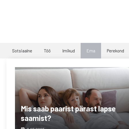
Skip
to
content
Sotsiaalne
Töö
Imikud
Ema
Perekond
Mis saab paarist pärast lapse
saamist?