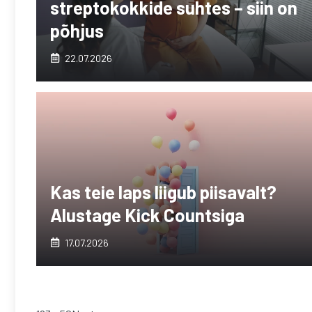
streptokokkide suhtes – siin on
põhjus
22.07.2026
Kas teie laps liigub piisavalt?
Alustage Kick Countsiga
17.07.2026