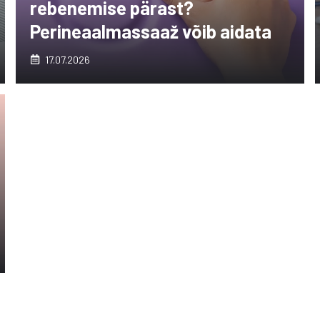
rebenemise pärast?
Perineaalmassaaž võib aidata
17.07.2026