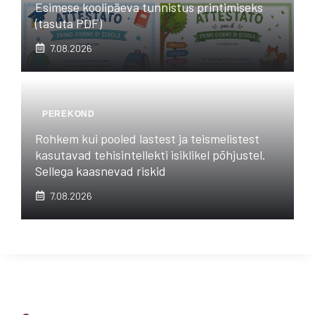
Esimese koolipäeva tunnistus printimiseks
(tasuta PDF)
7.08.2026
PEREKOND
Rohkem kui pooled lastest ja teismelistest
kasutavad tehisintellekti isiklikel põhjustel.
Sellega kaasnevad riskid
7.08.2026