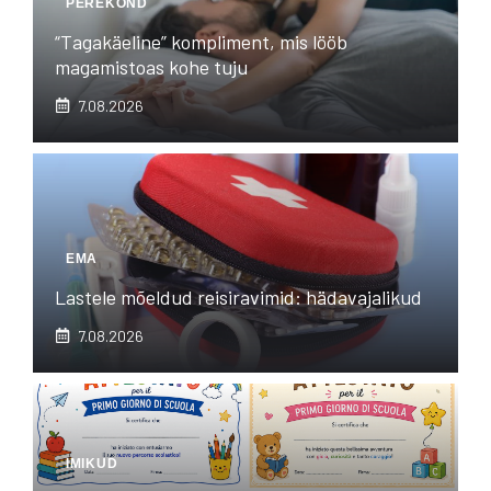
PEREKOND
“Tagakäeline” kompliment, mis lööb
magamistoas kohe tuju
7.08.2026
EMA
Lastele mõeldud reisiravimid: hädavajalikud
7.08.2026
IMIKUD