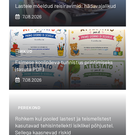
Lastele mõeldud reisiravimid: hädavajalikud
7.08.2026
IMIKUD
Esimese koolipäeva tunnistus printimiseks
(tasuta PDF)
7.08.2026
PEREKOND
Rohkem kui pooled lastest ja teismelistest
kasutavad tehisintellekti isiklikel põhjustel.
Sellega kaasnevad riskid