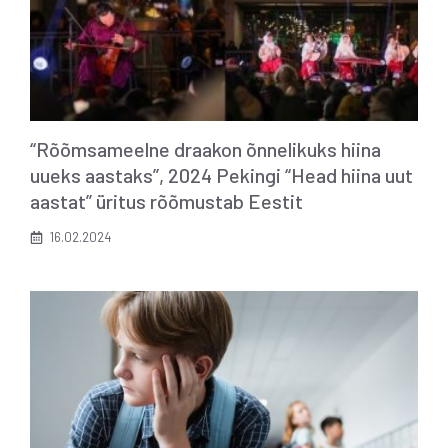
“Rõõmsameelne draakon õnnelikuks hiina
uueks aastaks”, 2024 Pekingi “Head hiina uut
aastat” üritus rõõmustab Eestit
16.02.2024