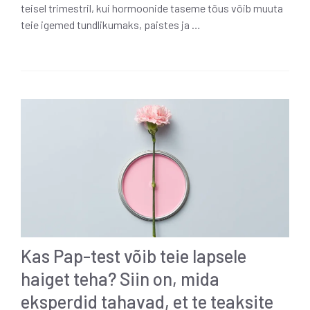
teisel trimestril, kui hormoonide taseme tõus võib muuta
teie igemed tundlikumaks, paistes ja …
Kas Pap-test võib teie lapsele
haiget teha? Siin on, mida
eksperdid tahavad, et te teaksite