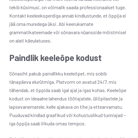
tekib küsimusi, on võimalik saada professionaalset tuge.
Kontakt keeleeksperdiga annab kindlustunde, et õppija ei
jää oma muredega üksi. Abi keerukamate
grammatikateemade või sõnavara nüansside mõistmisel
on alati käeulatuses.
Paindlik keeleõpe kodust
Sõnasiht pakub paindlikku keeleõpet, mis sobib
tänapäeva elurütmiga. Platvorm on avatud 24/7, mis
tähendab, et õppida saab igal ajal ja igas kohas. Keeleõpe
kodust on ideaalne lahendus töötajatele, üliõpilastele ja
lapsevanematele, kelle ajakava on tihe ja ettearvamatu.
Puuduvad kindlad graafikud või kohustuslikud tunniajad –
iga õppija saab liikuda omas tempos.