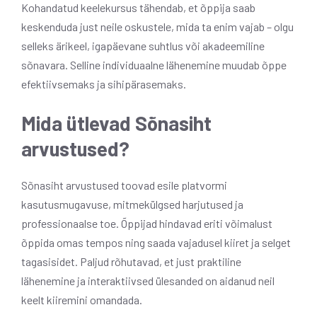
Kohandatud keelekursus tähendab, et õppija saab
keskenduda just neile oskustele, mida ta enim vajab – olgu
selleks ärikeel, igapäevane suhtlus või akadeemiline
sõnavara. Selline individuaalne lähenemine muudab õppe
efektiivsemaks ja sihipärasemaks.
Mida ütlevad Sõnasiht
arvustused?
Sõnasiht arvustused toovad esile platvormi
kasutusmugavuse, mitmekülgsed harjutused ja
professionaalse toe. Õppijad hindavad eriti võimalust
õppida omas tempos ning saada vajadusel kiiret ja selget
tagasisidet. Paljud rõhutavad, et just praktiline
lähenemine ja interaktiivsed ülesanded on aidanud neil
keelt kiiremini omandada.