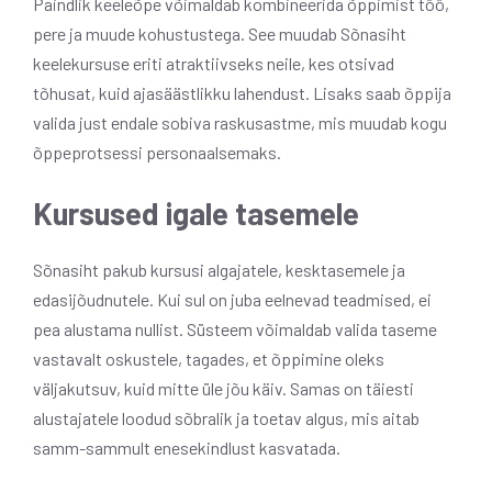
Paindlik keeleõpe võimaldab kombineerida õppimist töö,
pere ja muude kohustustega. See muudab Sõnasiht
keelekursuse eriti atraktiivseks neile, kes otsivad
tõhusat, kuid ajasäästlikku lahendust. Lisaks saab õppija
valida just endale sobiva raskusastme, mis muudab kogu
õppeprotsessi personaalsemaks.
Kursused igale tasemele
Sõnasiht pakub kursusi algajatele, kesktasemele ja
edasijõudnutele. Kui sul on juba eelnevad teadmised, ei
pea alustama nullist. Süsteem võimaldab valida taseme
vastavalt oskustele, tagades, et õppimine oleks
väljakutsuv, kuid mitte üle jõu käiv. Samas on täiesti
alustajatele loodud sõbralik ja toetav algus, mis aitab
samm-sammult enesekindlust kasvatada.