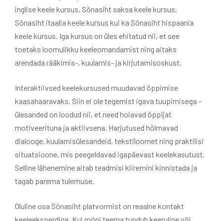
inglise keele kursus, Sõnasiht saksa keele kursus,
Sõnasiht itaalia keele kursus kui ka Sõnasiht hispaania
keele kursus. Iga kursus on üles ehitatud nii, et see
toetaks loomulikku keeleomandamist ning aitaks
arendada rääkimis-, kuulamis- ja kirjutamisoskust.
Interaktiivsed keelekursused muudavad õppimise
kaasahaaravaks. Siin ei ole tegemist igava tuupimisega –
ülesanded on loodud nii, et need hoiavad õppijat
motiveerituna ja aktiivsena. Harjutused hõlmavad
dialooge, kuulamisülesandeid, tekstiloomet ning praktilisi
situatsioone, mis peegeldavad igapäevast keelekasutust.
Selline lähenemine aitab teadmisi kiiremini kinnistada ja
tagab parema tulemuse.
Oluline osa Sõnasiht platvormist on reaalne kontakt
keeleeksperdiga. Kui mõni teema tundub keeruline või