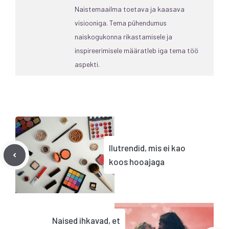
Naistemaailma toetava ja kaasava
visiooniga. Tema pühendumus
naiskogukonna rikastamisele ja
inspireerimisele määratleb iga tema töö
aspekti.
Ilutrendid, mis ei kao
koos hooajaga
Naised ihkavad, et