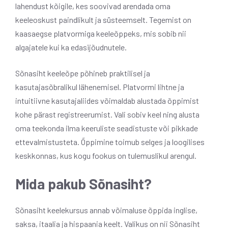
lahendust kõigile, kes soovivad arendada oma
keeleoskust paindlikult ja süsteemselt. Tegemist on
kaasaegse platvormiga keeleõppeks, mis sobib nii
algajatele kui ka edasijõudnutele.
Sõnasiht
keeleõpe põhineb praktilisel ja
kasutajasõbralikul lähenemisel. Platvormi lihtne ja
intuitiivne kasutajaliides võimaldab alustada õppimist
kohe pärast registreerumist. Vali sobiv keel ning alusta
oma teekonda ilma keeruliste seadistuste või pikkade
ettevalmistusteta. Õppimine toimub selges ja loogilises
keskkonnas, kus kogu fookus on tulemuslikul arengul.
Mida pakub Sõnasiht?
Sõnasiht keelekursus annab võimaluse õppida inglise,
saksa, itaalia ja hispaania keelt. Valikus on nii Sõnasiht