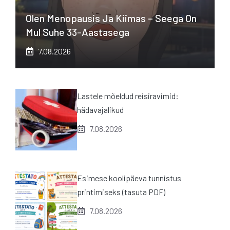
Olen Menopausis Ja Kiimas – Seega On
Mul Suhe 33-Aastasega
7.08.2026
Lastele mõeldud reisiravimid:
hädavajalikud
7.08.2026
Esimese koolipäeva tunnistus
printimiseks (tasuta PDF)
7.08.2026