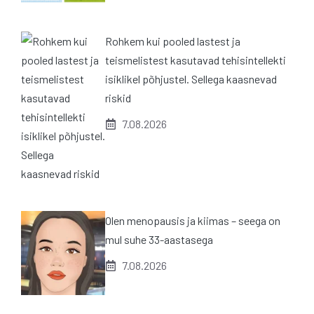
Rohkem kui pooled lastest ja
teismelistest kasutavad tehisintellekti
isiklikel põhjustel. Sellega kaasnevad
riskid
7.08.2026
Olen menopausis ja kiimas – seega on
mul suhe 33-aastasega
7.08.2026