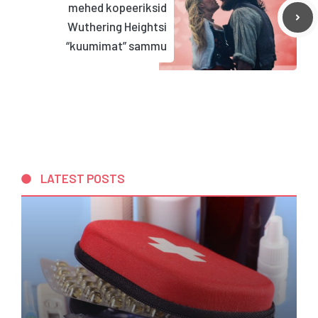
mehed kopeeriksid
Wuthering Heightsi
“kuumimat” sammu
LATEST POSTS