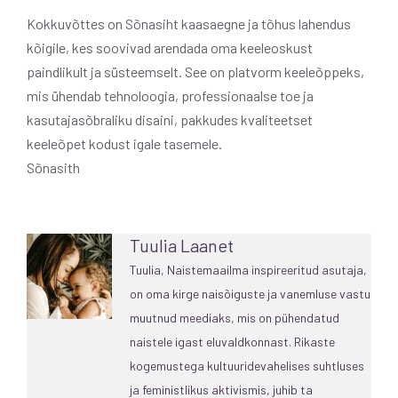
Kokkuvõttes on Sõnasiht kaasaegne ja tõhus lahendus
kõigile, kes soovivad arendada oma keeleoskust
paindlikult ja süsteemselt. See on platvorm keeleõppeks,
mis ühendab tehnoloogia, professionaalse toe ja
kasutajasõbraliku disaini, pakkudes kvaliteetset
keeleõpet kodust igale tasemele.
Sõnasith
Tuulia Laanet
Tuulia, Naistemaailma inspireeritud asutaja,
on oma kirge naisõiguste ja vanemluse vastu
muutnud meediaks, mis on pühendatud
naistele igast eluvaldkonnast. Rikaste
kogemustega kultuuridevahelises suhtluses
ja feministlikus aktivismis, juhib ta