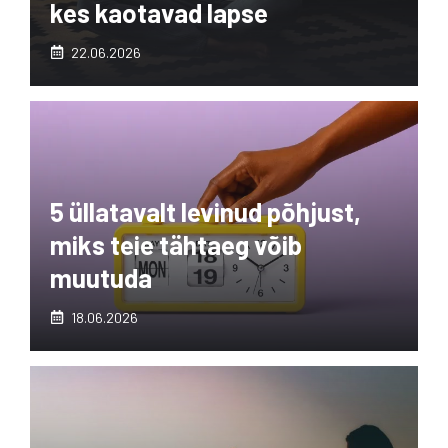
kes kaotavad lapse
22.06.2026
5 üllatavalt levinud põhjust,
miks teie tähtaeg võib
muutuda
18.06.2026