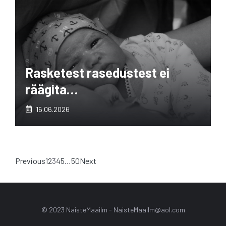
Rasketest rasedustest ei
räägita…
16.06.2026
Previous
1
2
3
4
5
…
50
Next
© 2023 NaisteMaailm -
NaisteMaailm@aol.com