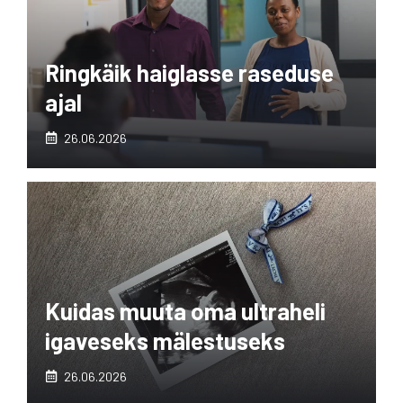
Ringkäik haiglasse raseduse
ajal
26.06.2026
Kuidas muuta oma ultraheli
igaveseks mälestuseks
26.06.2026