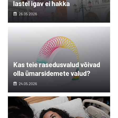
lastel igav ei hakka
26.05.2026
Kas teie rasedusvalud võivad
olla ümarsidemete valud?
24.05.2026