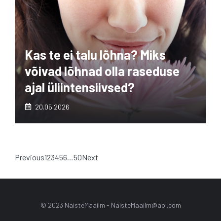
Kas te ei talu lõhna? Miks
võivad lõhnad olla raseduse
ajal üliintensiivsed?
20.05.2026
Previous
1
2
3
4
5
6
…
50
Next
© 2023 NaisteMaailm -
NaisteMaailm@aol.com