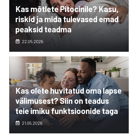
Kas mõtlete Pitocinile? Kasu,
riskid ja mida tulevased emad
peaksid teadma
22.05.2026
Kas olete huvitatud oma lapse
välimusest? Siin on teadus
teie imiku funktsioonide taga
21.05.2026