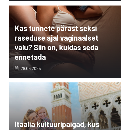
Kas tunnete pärast seksi
raseduse ajal vaginaalset
valu? Siin on, kuidas seda
ennetada
28.05.2026
Itaalia kultuuripaigad, kus