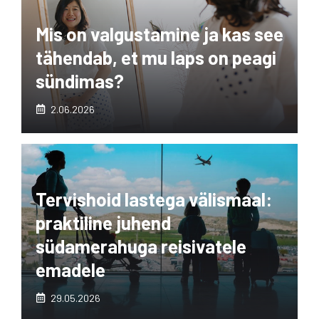
Mis on valgustamine ja kas see
tähendab, et mu laps on peagi
sündimas?
2.06.2026
Tervishoid lastega välismaal:
praktiline juhend
südamerahuga reisivatele
emadele
29.05.2026