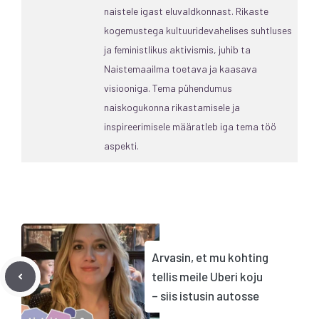
naistele igast eluvaldkonnast. Rikaste
kogemustega kultuuridevahelises suhtluses
ja feministlikus aktivismis, juhib ta
Naistemaailma toetava ja kaasava
visiooniga. Tema pühendumus
naiskogukonna rikastamisele ja
inspireerimisele määratleb iga tema töö
aspekti.
Arvasin, et mu kohting
tellis meile Uberi koju
– siis istusin autosse