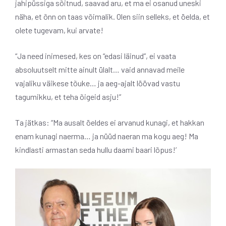
jahipüssiga sõitnud, saavad aru, et ma ei osanud uneski
näha, et õnn on taas võimalik. Olen siin selleks, et öelda, et
olete tugevam, kui arvate!
“Ja need inimesed, kes on “edasi läinud”, ei vaata
absoluutselt mitte ainult ülalt… vaid annavad meile
vajaliku väikese tõuke… ja aeg-ajalt löövad vastu
tagumikku, et teha õigeid asju!”
Ta jätkas: “Ma ausalt öeldes ei arvanud kunagi, et hakkan
enam kunagi naerma… ja nüüd naeran ma kogu aeg! Ma
kindlasti armastan seda hullu daami baari lõpus!’