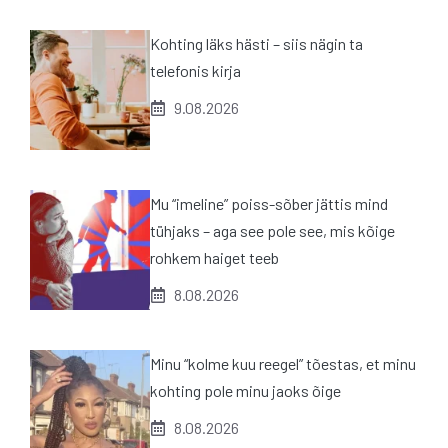
Kohting läks hästi – siis nägin ta
telefonis kirja
9.08.2026
Mu “imeline” poiss-sõber jättis mind
tühjaks – aga see pole see, mis kõige
rohkem haiget teeb
8.08.2026
Minu “kolme kuu reegel” tõestas, et minu
kohting pole minu jaoks õige
8.08.2026