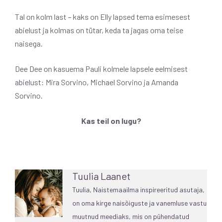
Tal on kolm last – kaks on Elly lapsed tema esimesest
abielust ja kolmas on tütar, keda ta jagas oma teise
naisega.
Dee Dee on kasuema Pauli kolmele lapsele eelmisest
abielust: Mira Sorvino, Michael Sorvino ja Amanda
Sorvino.
Kas teil on lugu?
Tuulia Laanet
Tuulia, Naistemaailma inspireeritud asutaja,
on oma kirge naisõiguste ja vanemluse vastu
muutnud meediaks, mis on pühendatud