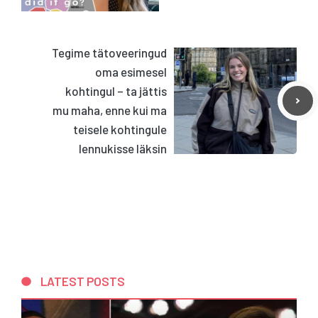
Tegime tätoveeringud
oma esimesel
kohtingul – ta jättis
mu maha, enne kui ma
teisele kohtingule
lennukisse läksin
LATEST POSTS