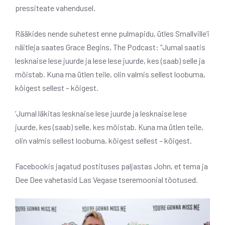
pressiteate vahendusel.
Rääkides nende suhetest enne pulmapidu, ütles Smallville’i
näitleja saates Grace Begins, The Podcast: “Jumal saatis
lesknaise lese juurde ja lese lese juurde, kes (saab) selle ja
mõistab. Kuna ma ütlen teile, olin valmis sellest loobuma,
kõigest sellest – kõigest.
‘Jumal läkitas lesknaise lese juurde ja lesknaise lese
juurde, kes (saab) selle, kes mõistab. Kuna ma ütlen teile,
olin valmis sellest loobuma, kõigest sellest – kõigest.
Facebookis jagatud postituses paljastas John, et tema ja
Dee Dee vahetasid Las Vegase tseremoonial tõotused.