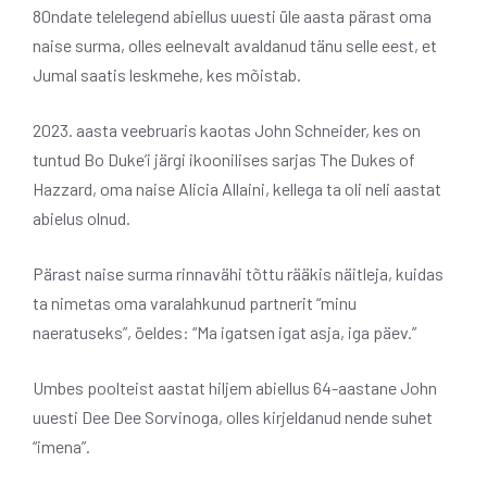
80ndate telelegend abiellus uuesti üle aasta pärast oma
naise surma, olles eelnevalt avaldanud tänu selle eest, et
Jumal saatis leskmehe, kes mõistab.
2023. aasta veebruaris kaotas John Schneider, kes on
tuntud Bo Duke’i järgi ikoonilises sarjas The Dukes of
Hazzard, oma naise Alicia Allaini, kellega ta oli neli aastat
abielus olnud.
Pärast naise surma rinnavähi tõttu rääkis näitleja, kuidas
ta nimetas oma varalahkunud partnerit “minu
naeratuseks”, öeldes: “Ma igatsen igat asja, iga päev.”
Umbes poolteist aastat hiljem abiellus 64-aastane John
uuesti Dee Dee Sorvinoga, olles kirjeldanud nende suhet
“imena”.