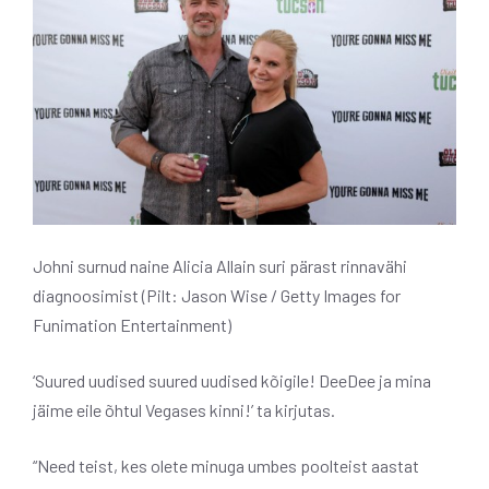
Johni surnud naine Alicia Allain suri pärast rinnavähi
diagnoosimist (Pilt: Jason Wise / Getty Images for
Funimation Entertainment)
‘Suured uudised suured uudised kõigile! DeeDee ja mina
jäime eile õhtul Vegases kinni!’ ta kirjutas.
“Need teist, kes olete minuga umbes poolteist aastat