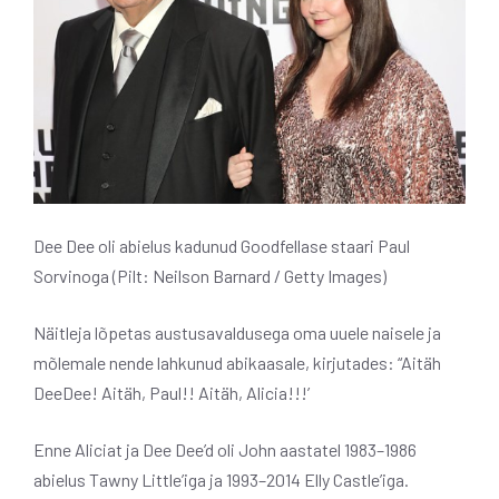
Dee Dee oli abielus kadunud Goodfellase staari Paul
Sorvinoga (Pilt: Neilson Barnard / Getty Images)
Näitleja lõpetas austusavaldusega oma uuele naisele ja
mõlemale nende lahkunud abikaasale, kirjutades: “Aitäh
DeeDee! Aitäh, Paul!! Aitäh, Alicia!!!’
Enne Aliciat ja Dee Dee’d oli John aastatel 1983–1986
abielus Tawny Little’iga ja 1993–2014 Elly Castle’iga.