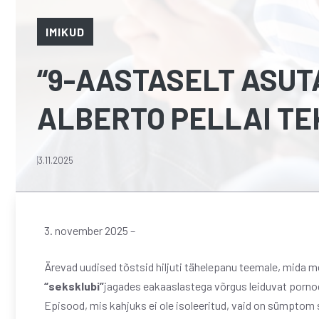
IMIKUD
“9-AASTASELT ASUT
ALBERTO PELLAI TE
3.11.2025
3. november 2025 –
Ärevad uudised tõstsid hiljuti tähelepanu teemale, mida m
“seksklubi”
jagades eakaaslastega võrgus leiduvat pornogr
Episood, mis kahjuks ei ole isoleeritud, vaid on sümptom