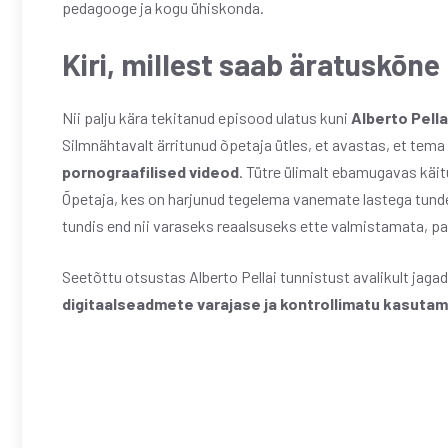
pedagooge ja kogu ühiskonda.
Kiri, millest saab äratuskõne
Nii palju kära tekitanud episood ulatus kuni
Alberto Pella
Silmnähtavalt ärritunud õpetaja ütles, et avastas, et tem
pornograafilised videod
. Tütre ülimalt ebamugavas käi
Õpetaja, kes on harjunud tegelema vanemate lastega tundek
tundis end nii varaseks reaalsuseks ette valmistamata, pal
Seetõttu otsustas Alberto Pellai tunnistust avalikult jag
digitaalseadmete varajase ja kontrollimatu kasutam