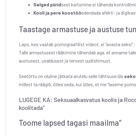
Selged piirid
sest kaitsmine ei tähenda kontrollim
Kooli ja pere koostöö
edendada afekti- ja digikas
Taastage armastuse ja austuse tu
Laps, kes vaatab pornograafilist videot, ei “avasta seksi”
Talle armastusest rääkimine tähendab aga, et anname tal
austusest, usaldusest ja tervest uudishimust.
Seetõttu on oluline jätkata arutelu selle tähtsuse üle
seksu
millest ta räägib, ütles seda, kui ütles, et me “laseme porn
LUGEGE KA: Seksuaalkasvatus koolis ja Rocco
koolitada”
Toome lapsed tagasi maailma”