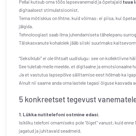
Pellai kutsub oma töös lapsevanemaid ja õpetajaid
tuua l
digitaalsest stimulatsioonist.
Tema mõtisklus on lihtne, kuid võimas: ei piisa, kui õpetad
jälgida.
Tehnoloogiast saab ilma juhendamiseta tähelepanu surrog
Täiskasvanute kohalolek jääb siiski suurimaks kaitsevorm
“Seksiklubi” ei ole lihtsalt uudislugu: see on kollektiivne hä
See tuletab meile meelde, et digitaalne ja emotsionaalne ha
Ja et vastutus lapsepõlve säilitamise eest hõlmab ka igap
Ainult nii saame anda oma lastele tagasi õiguse kasvada aeg
5 konkreetset tegevust vanematel
1. Lükka nutitelefoni ostmine edasi.
Isikliku telefoni omamiseks pole “õiget” vanust, kuid enne 
jagatud ja juhitavaid seadmeid.