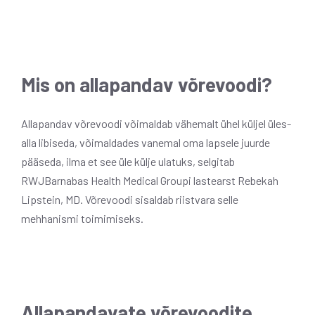
Mis on allapandav võrevoodi?
Allapandav võrevoodi võimaldab vähemalt ühel küljel üles-
alla libiseda, võimaldades vanemal oma lapsele juurde
pääseda, ilma et see üle külje ulatuks, selgitab
RWJBarnabas Health Medical Groupi lastearst Rebekah
Lipstein, MD. Võrevoodi sisaldab riistvara selle
mehhanismi toimimiseks.
Allapandavate võrevoodite