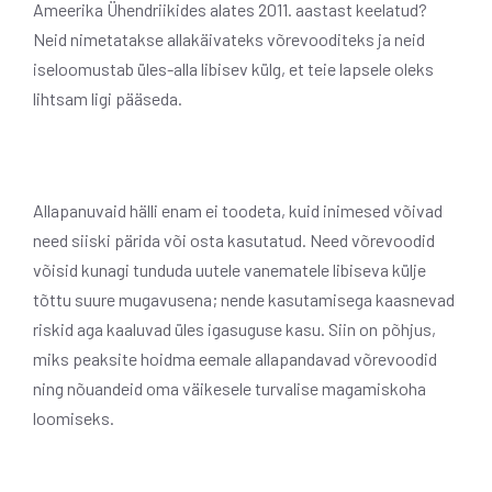
Ameerika Ühendriikides alates 2011. aastast keelatud?
Neid nimetatakse allakäivateks võrevooditeks ja neid
iseloomustab üles-alla libisev külg, et teie lapsele oleks
lihtsam ligi pääseda.
Allapanuvaid hälli enam ei toodeta, kuid inimesed võivad
need siiski pärida või osta kasutatud. Need võrevoodid
võisid kunagi tunduda uutele vanematele libiseva külje
tõttu suure mugavusena; nende kasutamisega kaasnevad
riskid aga kaaluvad üles igasuguse kasu. Siin on põhjus,
miks peaksite hoidma eemale allapandavad võrevoodid
ning nõuandeid oma väikesele turvalise magamiskoha
loomiseks.