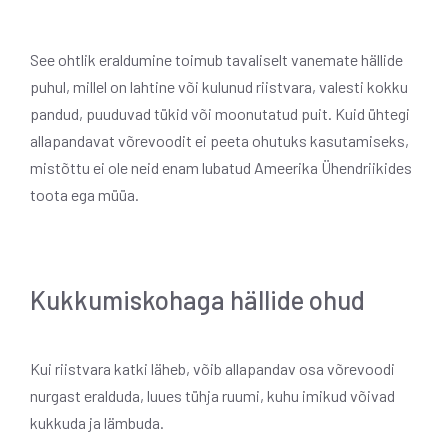
See ohtlik eraldumine toimub tavaliselt vanemate hällide
puhul, millel on lahtine või kulunud riistvara, valesti kokku
pandud, puuduvad tükid või moonutatud puit. Kuid ühtegi
allapandavat võrevoodit ei peeta ohutuks kasutamiseks,
mistõttu ei ole neid enam lubatud Ameerika Ühendriikides
toota ega müüa.
Kukkumiskohaga hällide ohud
Kui riistvara katki läheb, võib allapandav osa võrevoodi
nurgast eralduda, luues tühja ruumi, kuhu imikud võivad
kukkuda ja lämbuda.