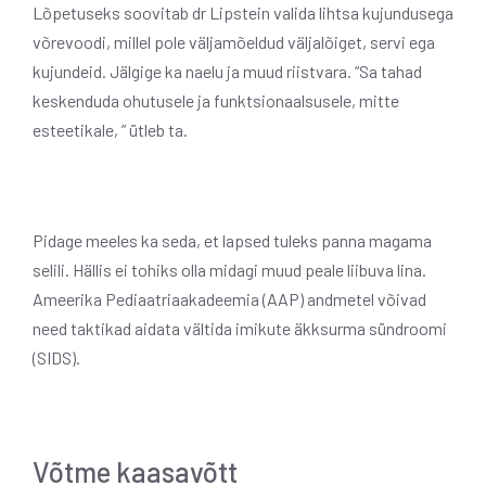
Lõpetuseks soovitab dr Lipstein valida lihtsa kujundusega
võrevoodi, millel pole väljamõeldud väljalõiget, servi ega
kujundeid. Jälgige ka naelu ja muud riistvara. “Sa tahad
keskenduda ohutusele ja funktsionaalsusele, mitte
esteetikale, ” ütleb ta.
Pidage meeles ka seda, et lapsed tuleks panna magama
selili. Hällis ei tohiks olla midagi muud peale liibuva lina.
Ameerika Pediaatriaakadeemia (AAP) andmetel võivad
need taktikad aidata vältida imikute äkksurma sündroomi
(SIDS).
Võtme kaasavõtt