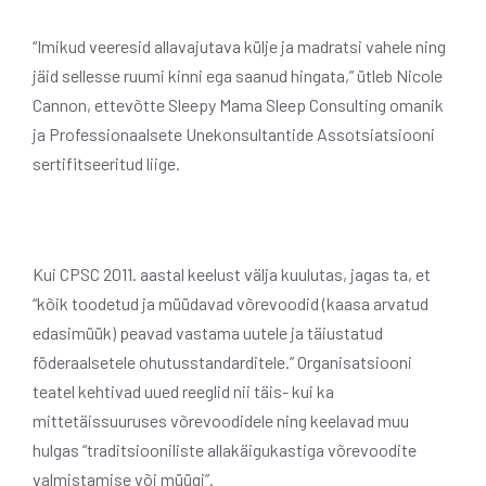
“Imikud veeresid allavajutava külje ja madratsi vahele ning
jäid sellesse ruumi kinni ega saanud hingata,” ütleb Nicole
Cannon, ettevõtte Sleepy Mama Sleep Consulting omanik
ja Professionaalsete Unekonsultantide Assotsiatsiooni
sertifitseeritud liige.
Kui CPSC 2011. aastal keelust välja kuulutas, jagas ta, et
“kõik toodetud ja müüdavad võrevoodid (kaasa arvatud
edasimüük) peavad vastama uutele ja täiustatud
föderaalsetele ohutusstandarditele.” Organisatsiooni
teatel kehtivad uued reeglid nii täis- kui ka
mittetäissuuruses võrevoodidele ning keelavad muu
hulgas “traditsiooniliste allakäigukastiga võrevoodite
valmistamise või müügi”.