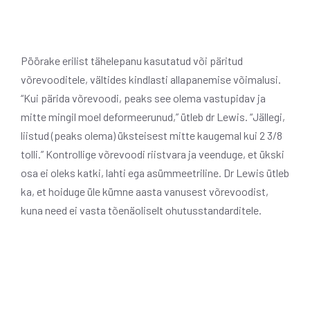
Pöörake erilist tähelepanu kasutatud või päritud
võrevooditele, vältides kindlasti allapanemise võimalusi.
“Kui pärida võrevoodi, peaks see olema vastupidav ja
mitte mingil moel deformeerunud,” ütleb dr Lewis. “Jällegi,
liistud (peaks olema) üksteisest mitte kaugemal kui 2 3/8
tolli.” Kontrollige võrevoodi riistvara ja veenduge, et ükski
osa ei oleks katki, lahti ega asümmeetriline. Dr Lewis ütleb
ka, et hoiduge üle kümne aasta vanusest võrevoodist,
kuna need ei vasta tõenäoliselt ohutusstandarditele.