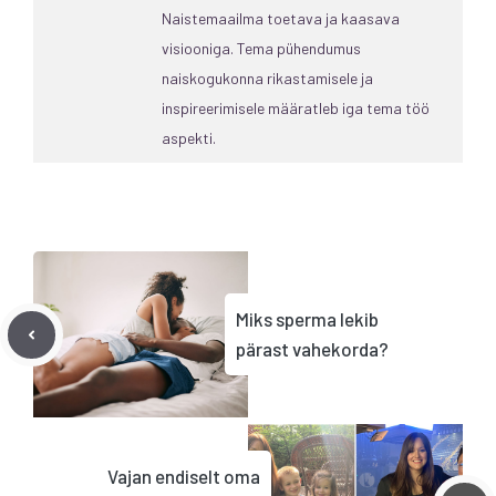
Naistemaailma toetava ja kaasava
visiooniga. Tema pühendumus
naiskogukonna rikastamisele ja
inspireerimisele määratleb iga tema töö
aspekti.
Miks sperma lekib
pärast vahekorda?
Vajan endiselt oma