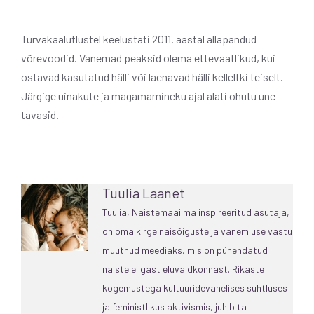
Turvakaalutlustel keelustati 2011. aastal allapandud
võrevoodid. Vanemad peaksid olema ettevaatlikud, kui
ostavad kasutatud hälli või laenavad hälli kelleltki teiselt.
Järgige uinakute ja magamamineku ajal alati ohutu une
tavasid.
Tuulia Laanet
Tuulia, Naistemaailma inspireeritud asutaja,
on oma kirge naisõiguste ja vanemluse vastu
muutnud meediaks, mis on pühendatud
naistele igast eluvaldkonnast. Rikaste
kogemustega kultuuridevahelises suhtluses
ja feministlikus aktivismis, juhib ta