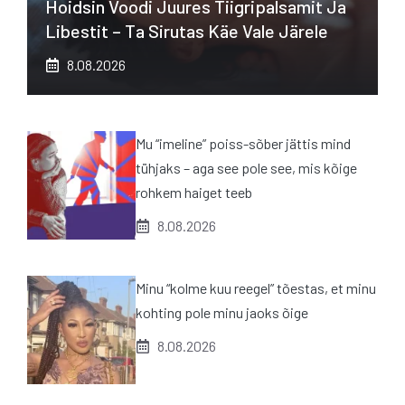
Hoidsin Voodi Juures Tiigripalsamit Ja
Libestit – Ta Sirutas Käe Vale Järele
8.08.2026
Mu “imeline” poiss-sõber jättis mind
tühjaks – aga see pole see, mis kõige
rohkem haiget teeb
8.08.2026
Minu “kolme kuu reegel” tõestas, et minu
kohting pole minu jaoks õige
8.08.2026