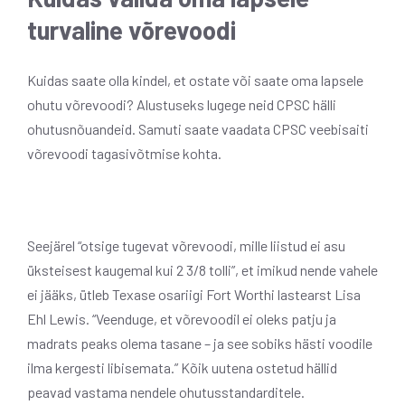
turvaline võrevoodi
Kuidas saate olla kindel, et ostate või saate oma lapsele
ohutu võrevoodi? Alustuseks lugege neid CPSC hälli
ohutusnõuandeid. Samuti saate vaadata CPSC veebisaiti
võrevoodi tagasivõtmise kohta.
Seejärel “otsige tugevat võrevoodi, mille liistud ei asu
üksteisest kaugemal kui 2 3/8 tolli”, et imikud nende vahele
ei jääks, ütleb Texase osariigi Fort Worthi lastearst Lisa
Ehl Lewis. “Veenduge, et võrevoodil ei oleks patju ja
madrats peaks olema tasane – ja see sobiks hästi voodile
ilma kergesti libisemata.” Kõik uutena ostetud hällid
peavad vastama nendele ohutusstandarditele.