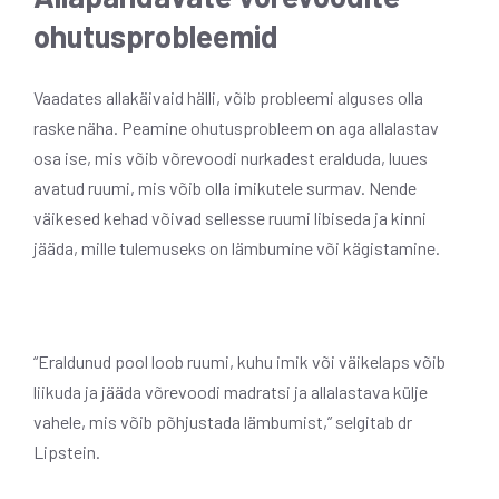
ohutusprobleemid
Vaadates allakäivaid hälli, võib probleemi alguses olla
raske näha. Peamine ohutusprobleem on aga allalastav
osa ise, mis võib võrevoodi nurkadest eralduda, luues
avatud ruumi, mis võib olla imikutele surmav. Nende
väikesed kehad võivad sellesse ruumi libiseda ja kinni
jääda, mille tulemuseks on lämbumine või kägistamine.
“Eraldunud pool loob ruumi, kuhu imik või väikelaps võib
liikuda ja jääda võrevoodi madratsi ja allalastava külje
vahele, mis võib põhjustada lämbumist,” selgitab dr
Lipstein.