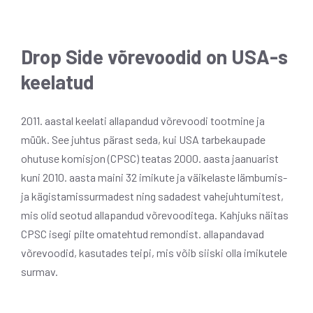
Drop Side võrevoodid on USA-s
keelatud
2011. aastal keelati allapandud võrevoodi tootmine ja
müük. See juhtus pärast seda, kui USA tarbekaupade
ohutuse komisjon (CPSC) teatas 2000. aasta jaanuarist
kuni 2010. aasta maini 32 imikute ja väikelaste lämbumis-
ja kägistamissurmadest ning sadadest vahejuhtumitest,
mis olid seotud allapandud võrevooditega. Kahjuks näitas
CPSC isegi pilte omatehtud remondist. allapandavad
võrevoodid, kasutades teipi, mis võib siiski olla imikutele
surmav.