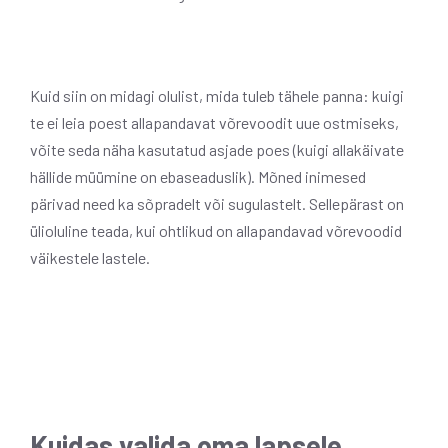
Kuid siin on midagi olulist, mida tuleb tähele panna: kuigi
te ei leia poest allapandavat võrevoodit uue ostmiseks,
võite seda näha kasutatud asjade poes (kuigi allakäivate
hällide müümine on ebaseaduslik). Mõned inimesed
pärivad need ka sõpradelt või sugulastelt. Sellepärast on
ülioluline teada, kui ohtlikud on allapandavad võrevoodid
väikestele lastele.
Kuidas valida oma lapsele