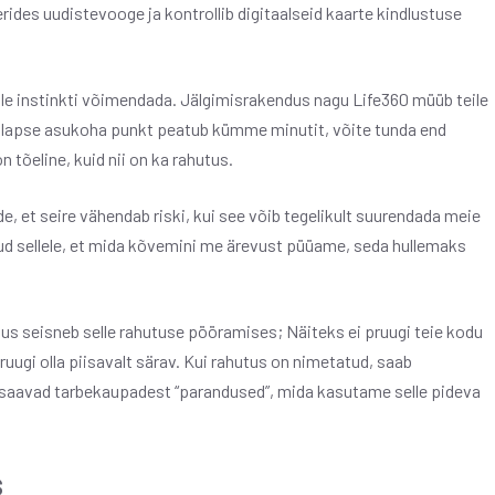
ides uudistevooge ja kontrollib digitaalseid kaarte kindlustuse
lle instinkti võimendada. Jälgimisrakendus nagu Life360 müüb teile
ie lapse asukoha punkt peatub kümme minutit, võite tunda end
 tõeline, kuid nii on ka rahutus.
e, et seire vähendab riski, kui see võib tegelikult suurendada meie
gud sellele, et mida kõvemini me ärevust püüame, seda hullemaks
s seisneb selle rahutuse pööramises; Näiteks ei pruugi teie kodu
pruugi olla piisavalt särav. Kui rahutus on nimetatud, saab
saavad tarbekaupadest “parandused”, mida kasutame selle pideva
s