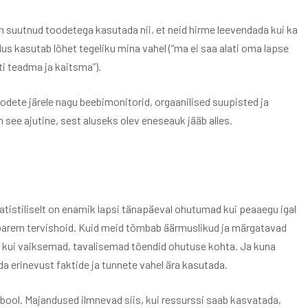
suutnud toodetega kasutada nii, et neid hirme leevendada kui ka
us kasutab lõhet tegeliku mina vahel (“ma ei saa alati oma lapse
ti teadma ja kaitsma”).
oodete järele nagu beebimonitorid, orgaanilised suupisted ja
n see ajutine, sest aluseks olev eneseauk jääb alles.
atistiliselt on enamik lapsi tänapäeval ohutumad kui peaaegu igal
 parem tervishoid. Kuid meid tõmbab äärmuslikud ja märgatavad
 kui vaiksemad, tavalisemad tõendid ohutuse kohta. Ja kuna
a erinevust faktide ja tunnete vahel ära kasutada.
ool. Majandused ilmnevad siis, kui ressurssi saab kasvatada,