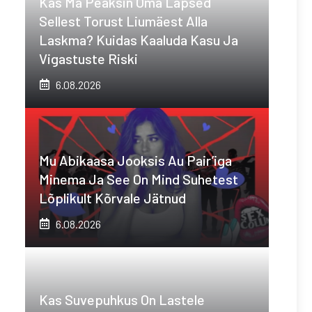
Kas Ma Peaksin Oma Lapsed
Sellest Torust Liumäest Alla
Laskma? Kuidas Kaaluda Kasu Ja
Vigastuste Riski
6.08.2026
Mu Abikaasa Jooksis Au Pair’iga
Minema Ja See On Mind Suhetest
Lõplikult Kõrvale Jätnud
6.08.2026
Kas Suvepuhkus On Lastele