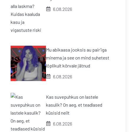
6.08.2026
Mu abikaasa jooksis au pair’iga
minema ja see on mind suhetest
lõplikult kõrvale jätnud
6.08.2026
Kas suvepuhkus on lastele
kasulik? On aeg, et teadlased
küsisid neilt
6.08.2026