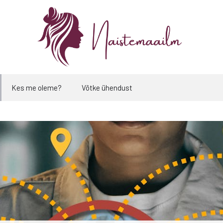
Kes me oleme?
Võtke ühendust