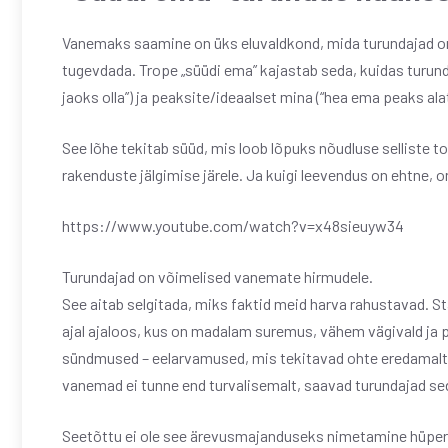
Vanemaks saamine on üks eluvaldkond, mida turundajad on 
tugevdada. Trope „süüdi ema” kajastab seda, kuidas turund
jaoks olla”) ja peaksite/ideaalset mina (“hea ema peaks ala
See lõhe tekitab süüd, mis loob lõpuks nõudluse selliste t
rakenduste jälgimise järele. Ja kuigi leevendus on ehtne, o
https://www.youtube.com/watch?v=x48sieuyw34
Turundajad on võimelised vanemate hirmudele.
See aitab selgitada, miks faktid meid harva rahustavad. St
ajal ajaloos, kus on madalam suremus, vähem vägivald ja
sündmused – eelarvamused, mis tekitavad ohte eredamalt
vanemad ei tunne end turvalisemalt, saavad turundajad sed
Seetõttu ei ole see ärevusmajanduseks nimetamine hüperb