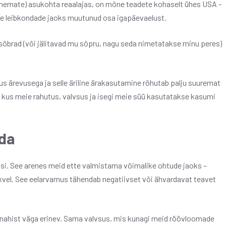
anemate) asukohta reaalajas, on mõne teadete kohaselt ühes USA -
jude leibkondade jaoks muutunud osa igapäevaelust.
sõbrad (või jälitavad mu sõpru, nagu seda nimetatakse minu peres)
us ärevusega ja selle äriline ärakasutamine rõhutab palju suuremat
 kus meie rahutus, valvsus ja isegi meie süü kasutatakse kasumi
ada
si. See arenes meid ette valmistama võimalike ohtude jaoks –
rkvel. See eelarvamus tähendab negatiivset või ähvardavat teavet
nahist väga erinev. Sama valvsus, mis kunagi meid röövloomade