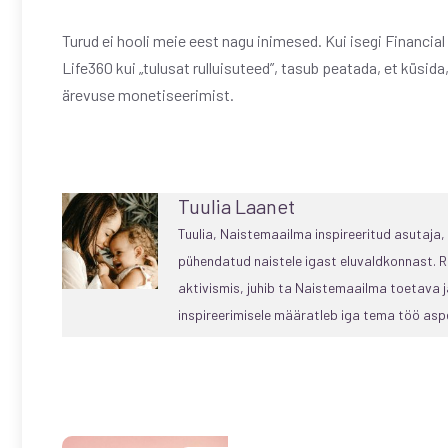
Turud ei hooli meie eest nagu inimesed. Kui isegi Financia
Life360 kui „tulusat rulluisuteed”, tasub peatada, et küsi
ärevuse monetiseerimist.
Tuulia Laanet
Tuulia, Naistemaailma inspireeritud asutaja
pühendatud naistele igast eluvaldkonnast. R
aktivismis, juhib ta Naistemaailma toetava
inspireerimisele määratleb iga tema töö aspe