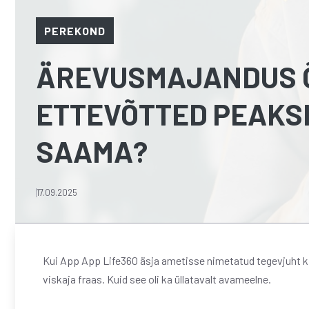
PEREKOND
ÄREVUSMAJANDUS Õ
ETTEVÕTTED PEAKSI
SAAMA?
17.09.2025
Kui App App Life360 äsja ametisse nimetatud tegevjuht ki
viskaja fraas. Kuid see oli ka üllatavalt avameelne.