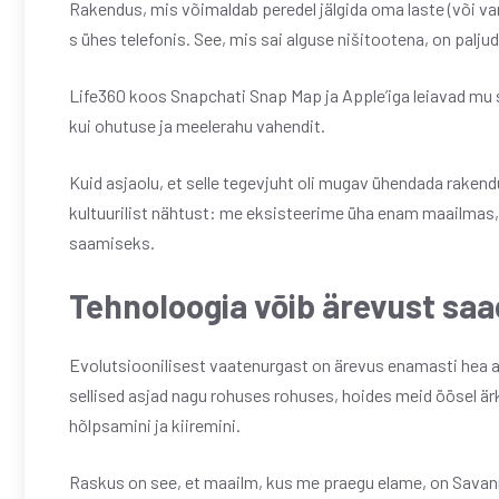
Rakendus, mis võimaldab peredel jälgida oma laste (või v
s ühes telefonis. See, mis sai alguse nišitootena, on pal
Life360 koos Snapchati Snap Map ja Apple’iga leiavad mu 
kui ohutuse ja meelerahu vahendit.
Kuid asjaolu, et selle tegevjuht oli mugav ühendada rakend
kultuurilist nähtust: me eksisteerime üha enam maailmas,
saamiseks.
Tehnoloogia võib ärevust sa
Evolutsioonilisest vaatenurgast on ärevus enamasti hea a
sellised asjad nagu rohuses rohuses, hoides meid öösel ä
hõlpsamini ja kiiremini.
Raskus on see, et maailm, kus me praegu elame, on Savan