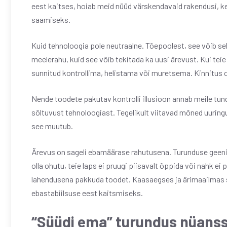
eest kaitses, hoiab meid nüüd värskendavaid rakendusi, ker
saamiseks.
Kuid tehnoloogia pole neutraalne. Tõepoolest, see võib se
meelerahu, kuid see võib tekitada ka uusi ärevust. Kui te
sunnitud kontrollima, helistama või muretsema. Kinnitus on
Nende toodete pakutav kontrolli illusioon annab meile tund
sõltuvust tehnoloogiast. Tegelikult viitavad mõned uurin
see muutub.
Ärevus on sageli ebamäärase rahutusena. Turunduse geeniu
olla ohutu, teie laps ei pruugi piisavalt õppida või nahk ei 
lahendusena pakkuda toodet. Kaasaegses ja ärimaailmas 
ebastabiilsuse eest kaitsmiseks.
“Süüdi ema” turundus nüans