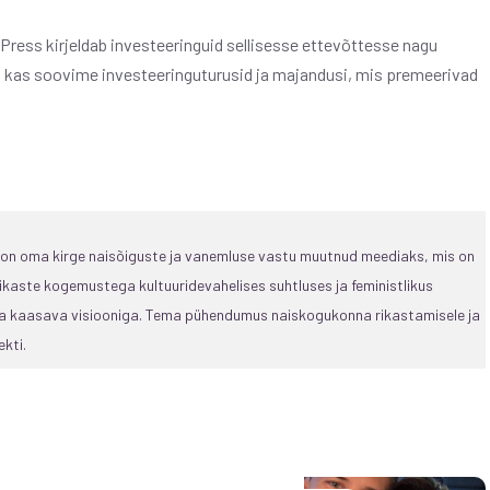
l Press kirjeldab investeeringuid sellisesse ettevõttesse nagu
da, kas soovime investeeringuturusid ja majandusi, mis premeerivad
, on oma kirge naisõiguste ja vanemluse vastu muutnud meediaks, mis on
ikaste kogemustega kultuuridevahelises suhtluses ja feministlikus
 ja kaasava visiooniga. Tema pühendumus naiskogukonna rikastamisele ja
kti.