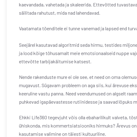
kaevandada, vahetada ja skaleerida. Ettevõtted tuvastava
säilitada rahutust, mida nad lahendavad.
Vaatamata tõenditele ei tunne vanemad ja lapsed end turv
Seejärel kasutavad algoritmid seda hirmu, testides miljonei
ja lood kõige tõhusamalt meie emotsionaalseid nuppe v
ettevõtte tarbijakäitumise katsest.
Nende rakenduste mure ei ole see, et need on oma olemuse
mugavust. Sügavam probleem on aga siis, kui ärevuse eksp
keeruline vastu panna. Need veendumused on algselt raami
puhkevad igapäevastesse rutiinidesse ja saavad lõpuks 
Ehkki Life360 tegevjuht võis olla ebaharilikult valveta,
ühiskonda, mis kommertsiatsiooniks hirmuks? Ärevus on 
kasutamise valimine on täiesti kultuuriline.