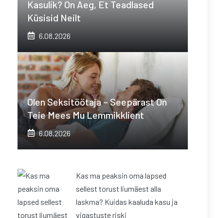
Kasulik? On Aeg, Et Teadlased
Küsisid Neilt
6.08.2026
Olen Seksitöötaja – Seepärast On
Teie Mees Mu Lemmikklient
6.08.2026
Kas ma peaksin oma lapsed
sellest torust liumäest alla
laskma? Kuidas kaaluda kasu ja
vigastuste riski