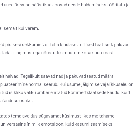
d uued ärevuse päästikud, loovad nende haldamiseks tööriistu ja
alisemalt kui varem.
d pisikesi sekkumisi, et teha kindlaks, millised teatised, paluvad
ajutada. Tingimustega nõustudes muutume osa suuremast
lt halvad. Tegelikult saavad nad ja pakuvad teatud määral
luateerimine normaliseerub. Kui usume jälgimise vajalikkusele, on
tud isikliku valiku ümber ehitatud kommertsläätsede kaudu, kuid
majanduse osaks.
 tõstatab tema avaldus sügavamat küsimust: kas me tahame
universaalne inimlik emotsioon, kuid kasumi saamiseks