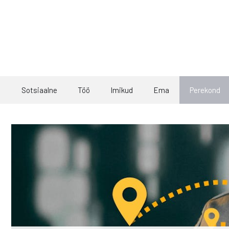
Skip
to
content
Sotsiaalne
Töö
Imikud
Ema
Perekond