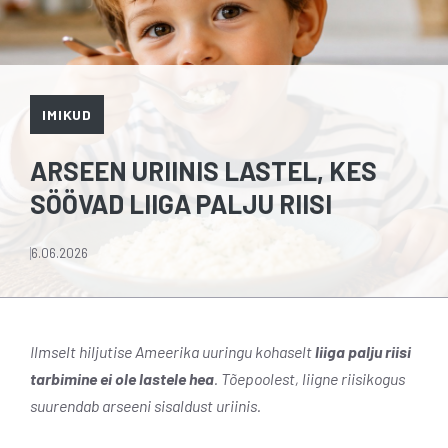
IMIKUD
ARSEEN URIINIS LASTEL, KES
SÖÖVAD LIIGA PALJU RIISI
6.06.2026
Ilmselt hiljutise Ameerika uuringu kohaselt
liiga palju riisi
tarbimine ei ole lastele hea
. Tõepoolest, liigne riisikogus
suurendab arseeni sisaldust uriinis.