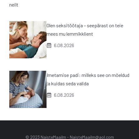
Olen seksitöötaja – seepärast on teie
mees mu lemmikklient
6.08.2026
Imetamise padi: milleks see on mõeldud
ja kuidas seda valida
6.08.2026
© 2023 NaisteMaailm -
NaisteMaailm@aol.com