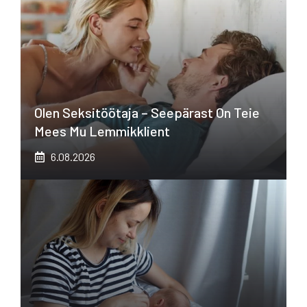
Olen Seksitöötaja – Seepärast On Teie
Mees Mu Lemmikklient
6.08.2026