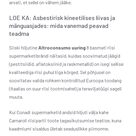
arvati, et sellel on vähem jääke.
LOE KA: Asbestirisk kineetilises liivas ja
mänguasjades: mida vanemad peavad
teadma
Siiski hiljutine
Altroconsumo uuring
8 basmati riisi
supermarketibrändi näitasid, kuidas soovimatud jäägid
(pestitsiidid, aflatoksiinid ja raskmetallid) on isegi sellise
kvaliteediga riisi puhul liiga kõrged. Sel põhjusel on
soovitatav valida rohkem kontrollitud Euroopa toodang
(Itaalias on suur riisi tootmisahel) ja teraviljatüüpi sageli
muuta.
Kui Conadi supermarketid andsid hiljuti välja kahe
Carnaroli riisipartii toote tagasikutsumise teatise, kuna
kaadmiumi sisaldus ületab seaduslikke piirnorme.