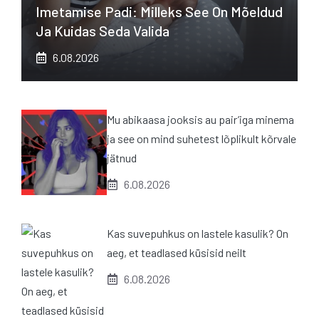
Imetamise Padi: Milleks See On Mõeldud
Ja Kuidas Seda Valida
6.08.2026
Mu abikaasa jooksis au pair’iga minema
ja see on mind suhetest lõplikult kõrvale
jätnud
6.08.2026
Kas suvepuhkus on lastele kasulik? On
aeg, et teadlased küsisid neilt
6.08.2026