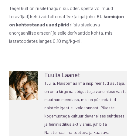
Tegelikult on riisile (nagu nisu, oder, spelta või muud
teraviljad) kehtivaid alternatiive ja igal juhul
EL komisjon
on kehtestanud uued piirid
riisis sisalduva
anorgaanilise arseeni ja selle derivaatide kohta, mis
lastetoodetes langes 0,10 mg/kg-ni.
Tuulia Laanet
Tuulia, Naistemaailma inspireeritud asutaja,
on oma kirge naisõiguste ja vanemluse vastu
muutnud meediaks, mis on pühendatud
naistele igast eluvaldkonnast. Rikaste
kogemustega kultuuridevahelises suhtluses
ja feministlikus aktivismis, juhib ta
Naistemaailma toetava ja kaasava