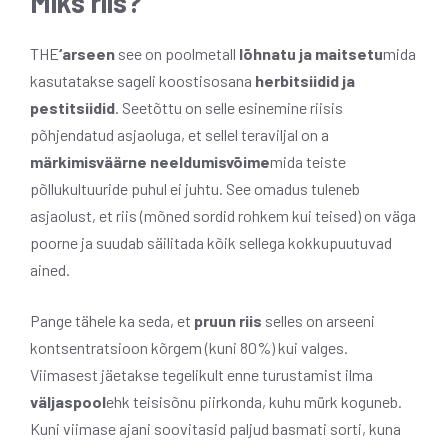
Miks riis?
THE
‘arseen
see on poolmetall
lõhnatu ja maitsetu
mida
kasutatakse sageli koostisosana
herbitsiidid ja
pestitsiidid
. Seetõttu on selle esinemine riisis
põhjendatud asjaoluga, et sellel teraviljal on a
märkimisväärne neeldumisvõime
mida teiste
põllukultuuride puhul ei juhtu. See omadus tuleneb
asjaolust, et riis (mõned sordid rohkem kui teised) on väga
poorne ja suudab säilitada kõik sellega kokkupuutuvad
ained.
Pange tähele ka seda, et
pruun riis
selles on arseeni
kontsentratsioon kõrgem (kuni 80%) kui valges.
Viimasest jäetakse tegelikult enne turustamist ilma
väljaspool
ehk teisisõnu piirkonda, kuhu mürk koguneb.
Kuni viimase ajani soovitasid paljud basmati sorti, kuna