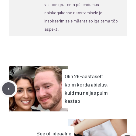
visiooniga. Tema pühendumus
naiskogukonna rikastamisele ja
inspireerimisele määratleb iga tema töö
aspekti.
Olin 26-aastaselt
kolm korda abielus,
kuid mu neljas pulm
kestab
See oli ideaalne