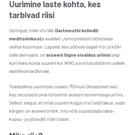
Uurimine laste kohta, kes
tarbivad riisi
Uuringud, mille viis läbi
Dartmouthi kolledži
meditsiinikool
ja avaldati
Jama pediaatria
tõstatas
olulise küsimuse. Lapsed, kes söövad sageli riisi ja kõiki
selle derivaate, on
arseeni liigne sisaldus uriinis
isegi
kuni kaks korda suurem kui WHO soovitatud künnis sellele
elanikkonnarühmale.
Teaduslikus uurimises osales 759 kuni üheaastast last,
kes seostasid oma toitumist arseeni esinemisega uriinis.
Sellest selgus, et mida suurem kogus riisi tarbitakse, seda
kõrgem on arseeni (mürk, mis võib suurendada naha-,
kopsu- ja põievähi riski) taset.