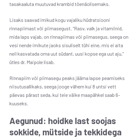
tasakaaluta muutuvad krambid tõenäolisemaks.
Lisaks saavad imikud kogu vajaliku hüdratsiooni
rinnapiimast või piimasegust. “Rasv, valk ja vitamiinid,
mida laps vajab, on rinnapiimas või piimasegus, seega on
vesi nende imikute jaoks sisuliselt tühi eine, mis ei aita
neil kasvatada oma uut südant, uusi kopse ega uut aju,”
ütles dr. Maipole lisab.
Rinnapiim või piimasegu peaks jääma lapse peamiseks
niisutusallikaks, seega jooge vähem kui 8 untsi vett
päevas pärast seda, kui teie väike maapähkel saab 6-
kuuseks.
Aegunud: hoidke last soojas
sokkide, mütside ja tekkidega