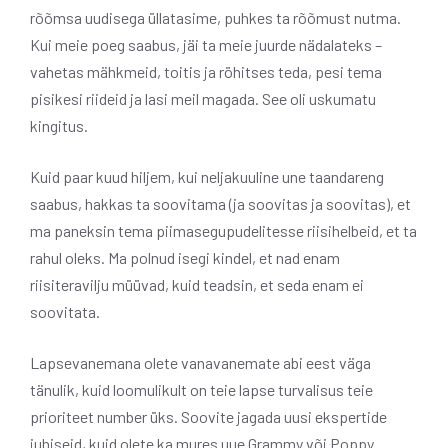
rõõmsa uudisega üllatasime, puhkes ta rõõmust nutma.
Kui meie poeg saabus, jäi ta meie juurde nädalateks –
vahetas mähkmeid, toitis ja röhitses teda, pesi tema
pisikesi riideid ja lasi meil magada. See oli uskumatu
kingitus.
Kuid paar kuud hiljem, kui neljakuuline une taandareng
saabus, hakkas ta soovitama (ja soovitas ja soovitas), et
ma paneksin tema piimasegupudelitesse riisihelbeid, et ta
rahul oleks. Ma polnud isegi kindel, et nad enam
riisiteravilju müüvad, kuid teadsin, et seda enam ei
soovitata.
Lapsevanemana olete vanavanemate abi eest väga
tänulik, kuid loomulikult on teie lapse turvalisus teie
prioriteet number üks. Soovite jagada uusi ekspertide
juhiseid, kuid olete ka mures uue Grammy või Poppy