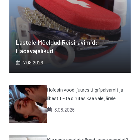
Lastele Mõeldud Reisiravimid:
Hädavajalikud
7.08.2026
Hoidsin voodi juures tiigripalsamit ja
libestit – ta sirutas käe vale järele
8.08.2026
Mis saab paarist pärast lapse saamist?