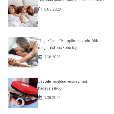
8.08.2026
“Tagakäeline” kompliment, mis lööb
magamistoas kohe tuju
7.08.2026
Lastele mõeldud reisiravimid:
hädavajalikud
7.08.2026