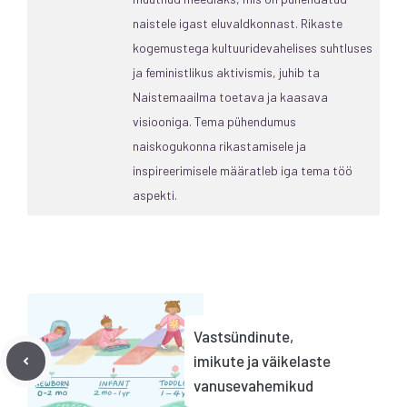
naistele igast eluvaldkonnast. Rikaste
kogemustega kultuuridevahelises suhtluses
ja feministlikus aktivismis, juhib ta
Naistemaailma toetava ja kaasava
visiooniga. Tema pühendumus
naiskogukonna rikastamisele ja
inspireerimisele määratleb iga tema töö
aspekti.
Vastsündinute,
imikute ja väikelaste
vanusevahemikud