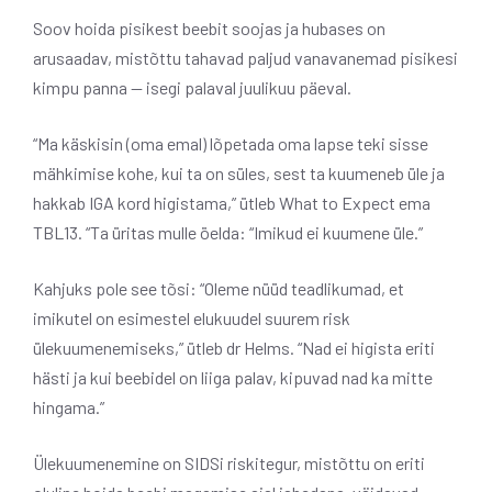
Soov hoida pisikest beebit soojas ja hubases on
arusaadav, mistõttu tahavad paljud vanavanemad pisikesi
kimpu panna — isegi palaval juulikuu päeval.
“Ma käskisin (oma emal) lõpetada oma lapse teki sisse
mähkimise kohe, kui ta on süles, sest ta kuumeneb üle ja
hakkab IGA kord higistama,” ütleb What to Expect ema
TBL13. “Ta üritas mulle öelda: “Imikud ei kuumene üle.”
Kahjuks pole see tõsi: “Oleme nüüd teadlikumad, et
imikutel on esimestel elukuudel suurem risk
ülekuumenemiseks,” ütleb dr Helms. “Nad ei higista eriti
hästi ja kui beebidel on liiga palav, kipuvad nad ka mitte
hingama.”
Ülekuumenemine on SIDSi riskitegur, mistõttu on eriti