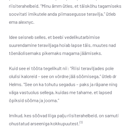
riisiterahelbeid. “Minu ämm ütles, et täiskõhu tagamiseks
soovitati imikutele anda piimasegusse teravilja,” ütleb
ema alexnyc.
Idee seisneb selles, et beebi vedelikutarbimise
suurendamine teraviljaga hoiab lapse täis, muutes nad
tõenäolisemaks pikemaks magama jäämiseks.
Kuid see ei tööta tegelikult nii: “Riisi teraviljades pole
olulisi kaloreid – see on võrdne jää söömisega,” ütleb dr
Helms. “See on ka tohutu segadus – paks ja räpane ning
väga vastuolus sellega, kuidas me tahame, et lapsed
õpiksid sööma ja jooma.”
Imikud, kes söövad liiga palju riisiterahelbeid, on samuti
(1)
ohustatud arseeniga kokkupuutest.