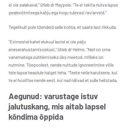
ei ole salakaval,” ütleb dr Maypole. “Te ei tekita nutva lapse
pealevõtmisega kahju ega kogu tulevasi raviarveid.”
Tegelikult pole tõendeid selle kohta, et saate last rikkuda.
“Esimestel kahel elukuul lastel ei ole palju
eneserahustamisoskusi,” ütleb dr Helms. “Neil on oma
vanematega suhtlemiseks üks meetod, milleks on
nutmine. Tõepoolest, nende nuttude ignoreerimine võib
teie lapse heaolule haiget teha. “Teete neile karuteene, kui
te ei hoolitse nende eest, kui nad näivad et sulle helistada,
Aegunud: varustage istuv
jalutuskang, mis aitab lapsel
kõndima õppida