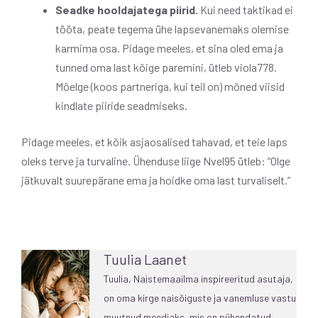
Seadke hooldajatega piirid.
Kui need taktikad ei
tööta, peate tegema ühe lapsevanemaks olemise
karmima osa. Pidage meeles, et sina oled ema ja
tunned oma last kõige paremini, ütleb viola778.
Mõelge (koos partneriga, kui teil on) mõned viisid
kindlate piiride seadmiseks.
Pidage meeles, et kõik asjaosalised tahavad, et teie laps
oleks terve ja turvaline. Ühenduse liige Nvel95 ütleb: “Olge
jätkuvalt suurepärane ema ja hoidke oma last turvaliselt.”
Tuulia Laanet
Tuulia, Naistemaailma inspireeritud asutaja,
on oma kirge naisõiguste ja vanemluse vastu
muutnud meediaks, mis on pühendatud