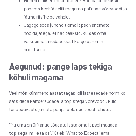
Mõned olulised muudatused: Hooldajad peaksid
panema beebid selili magama paljasse võrevoodi ja
jätma riisihelbe vahele.
Jagage seda juhendit oma lapse vanemate
hooldajatega, et nad teaksid, kuidas oma
väikseima lähedase eest kõige paremini
hoolitseda.
Aegunud: pange laps tekiga
kõhuli magama
Veel mõnikümmend aastat tagasi oli lasteaedade normiks
satsidega kaitseraudade ja topistega võrevoodi, kuid
tänapäevaste juhiste põhjal pole see tõesti ohutu.
“Mu ema on üritanud tõugata lasta oma lapsel magada
topisega, mille ta sai,” ütleb “What to Expect” ema