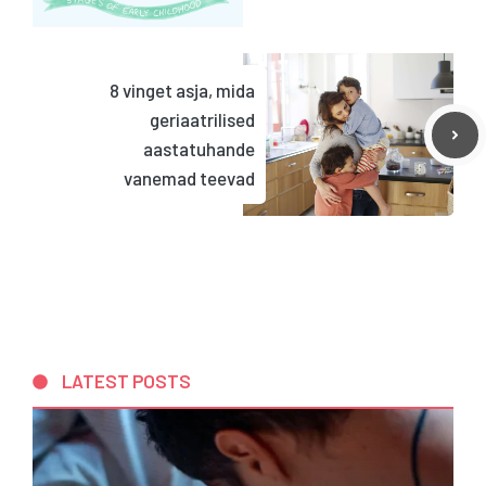
8 vinget asja, mida
geriaatrilised
aastatuhande
vanemad teevad
LATEST POSTS