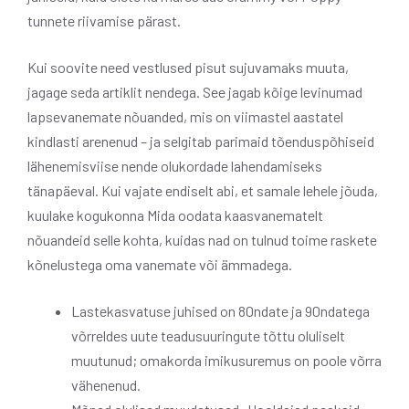
tunnete riivamise pärast.
Kui soovite need vestlused pisut sujuvamaks muuta,
jagage seda artiklit nendega. See jagab kõige levinumad
lapsevanemate nõuanded, mis on viimastel aastatel
kindlasti arenenud – ja selgitab parimaid tõenduspõhiseid
lähenemisviise nende olukordade lahendamiseks
tänapäeval. Kui vajate endiselt abi, et samale lehele jõuda,
kuulake kogukonna Mida oodata kaasvanematelt
nõuandeid selle kohta, kuidas nad on tulnud toime raskete
kõnelustega oma vanemate või ämmadega.
Lastekasvatuse juhised on 80ndate ja 90ndatega
võrreldes uute teadusuuringute tõttu oluliselt
muutunud; omakorda imikusuremus on poole võrra
vähenenud.