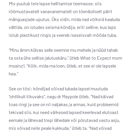
Mis puutub teie lapse hellitamise teemasse, siis
rõõmustavatelt vanavanematelt on tõenäoliselt pärit
mänguasjade uputus. Üks vidin, mida nad võiksid kaaluda
vältida, on istudes seisma kõndija, eriti selline, kus laps
istub plastikust ringis ja veereb iseseisvalt mööda tuba.
“Minu ämm külvas selle seemne mu mehele ja nüüd tahab
ta osta ühe sellise jalutuskäru,” ütleb What to Expect mom
msainz1. “Kõik, mida ma loen, ütleb, et see ei ole lapsele
hea.”
See on tõsi: kõndijad võivad lubada lapsel muutuda
“ohtlikult liikuvaks”, nagu dr Maypole ütleb. “Nad käivad
toas ringi ja see on nii naljakas ja armas, kuid probleemid
tekivad siis, kui need väikesed lapsed keerlevad elutoast
eemale ja lähevad trepi lähedale või põrutavad vastu asju,
mis võivad neile peale kukkuda,” ütleb ta. “Nad võivad