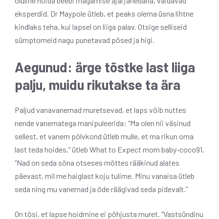
oluline hoida beebi magamise ajal jahedana, väidavad
eksperdid. Dr Maypole ütleb, et peaks olema üsna lihtne
kindlaks teha, kui lapsel on liiga palav. Otsige selliseid
sümptomeid nagu punetavad põsed ja higi.
Aegunud: ärge tõstke last liiga
palju, muidu rikutakse ta ära
Paljud vanavanemad muretsevad, et laps võib nuttes
nende vanematega manipuleerida: “Ma olen nii väsinud
sellest, et vanem põlvkond ütleb mulle, et ma rikun oma
last teda hoides,” ütleb What to Expect mom baby-coco91.
“Nad on seda sõna otseses mõttes rääkinud alates
päevast, mil me haiglast koju tulime. Minu vanaisa ütleb
seda ning mu vanemad ja õde räägivad seda pidevalt.”
On tõsi, et lapse hoidmine ei põhjusta muret. “Vastsündinu