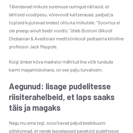
Täiendavad imikute suremuse uuringud näitasid, et
lahtised voodipesu, võrevoodi kaitserauad, padjad ja
topised kujutavad endast ohtu ka imikutele. “Soovitus ei
ole praegu ainult beebi voodis,” ütleb Bostoni ülikooli
Chobanian & Avedisiani meditsiinikooli pediaatria kliiniline
professor Jack Maypole.
Kuigi ümber kõva madratsi mähitud lina võib tunduda
karmi magamiskohana, on see palju turvalisem.
Aegunud: lisage pudelitesse
riisiterahelbeid, et laps saaks
täis ja magaks
Nagu mu ema tegi, soovitavad paljud beebibuumi
põlvkonnad, et nende lapselapsed paneksid pudelitesse