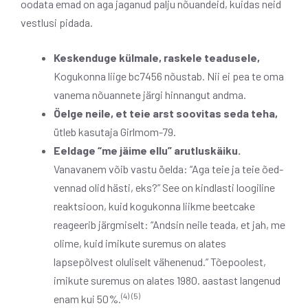
oodata emad on aga jaganud palju nõuandeid, kuidas neid
vestlusi pidada.
Keskenduge külmale, raskele teadusele,
Kogukonna liige bc7456 nõustab. Nii ei pea te oma
vanema nõuannete järgi hinnangut andma.
Öelge neile, et teie arst soovitas seda teha,
ütleb kasutaja Girlmom-79.
Eeldage “me jäime ellu” arutluskäiku.
Vanavanem võib vastu öelda: “Aga teie ja teie õed-
vennad olid hästi, eks?” See on kindlasti loogiline
reaktsioon, kuid kogukonna liikme beetcake
reageerib järgmiselt: “Andsin neile teada, et jah, me
olime, kuid imikute suremus on alates
lapsepõlvest oluliselt vähenenud.” Tõepoolest,
imikute suremus on alates 1980. aastast langenud
(4)
(5)
enam kui 50%.