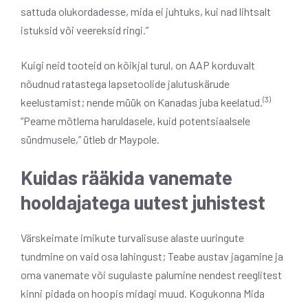
sattuda olukordadesse, mida ei juhtuks, kui nad lihtsalt
istuksid või veereksid ringi.”
Kuigi neid tooteid on kõikjal turul, on AAP korduvalt
nõudnud ratastega lapsetoolide jalutuskärude
(3)
keelustamist; nende müük on Kanadas juba keelatud.
“Peame mõtlema haruldasele, kuid potentsiaalsele
sündmusele,” ütleb dr Maypole.
Kuidas rääkida vanemate
hooldajatega uutest juhistest
Värskeimate imikute turvalisuse alaste uuringute
tundmine on vaid osa lahingust; Teabe austav jagamine ja
oma vanemate või sugulaste palumine nendest reeglitest
kinni pidada on hoopis midagi muud. Kogukonna Mida