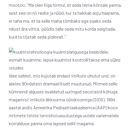
mootoo. “Ma olen liiga hirmul, et seda tema kõrvale panna,
sest see on nii raske ja nüüd, kui ta hakkab asju haarama,
ei taha ma, et ta selle maha tõmbaks ega saaks seda
näost ära võtta. püüdis talle seda mitu korda selgitada,
kuid ta tõstab seda pidevalt.”
Idee sellest, mis kujutab endast imikute ohutut und, on
alates 90ndatest dramaatiliselt muutunud. Mitmed selle
kümnendi alguses avaldatud uuringud seostasid kõhuga
magamist imikute äkksurma sündroomiga (SIDS). 1994.
aastal andis Ameerika Pediaatriaakadeemia (AAP) koos
mitmete teiste tervishoiuasutustega uutele vanematele
korralduse panna oma lapsed selili magama.