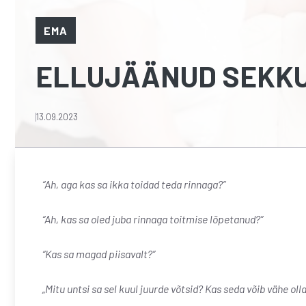
EMA
ELLUJÄÄNUD SEKKUV
13.09.2023
“Ah, aga kas sa ikka toidad teda rinnaga?”
“Ah, kas sa oled juba rinnaga toitmise lõpetanud?”
“Kas sa magad piisavalt?”
„Mitu untsi sa sel kuul juurde võtsid? Kas seda võib vähe oll