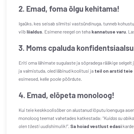
2. Emad, f
oma õlgu kehitama!
Igaüks, kes seisab silmitsi vastsündinuga, tunneb kohus
viib
liialdus
. Esimene reegel on teha
kannatuse varu
. La
3. Moms c
paluda konfidentsiaalsu
Eriti oma lähimate sugulaste ja sõpradega rääkige selgelt 
ja valmistuda, oled läbinud koolitusi ja
teil on arstid teie
esimesed, kelle poole pöördute.
4. Emad, e
lõpeta monoloog!
Kui teie keskkoolisõber on alustanud lõputu loenguga as
monoloog teemat vahetades katkestada: “
Kuidas su abika
olen tõesti uudishimulik!
”.
Sa hoiad vestlust edasi
kardet