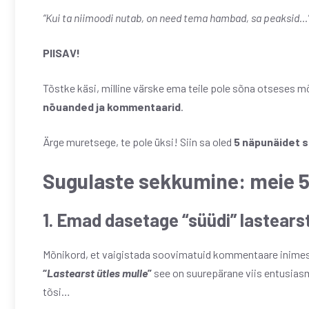
“Kui ta niimoodi nutab, on need tema hambad, sa peaksid…
PIISAV!
Tõstke käsi, milline värske ema teile pole sõna otseses m
nõuanded ja kommentaarid
.
Ärge muretsege, te pole üksi! Siin sa oled
5 näpunäidet 
Sugulaste sekkumine: meie 5
1. Emad d
asetage “süüdi” lastearst
Mõnikord, et vaigistada soovimatuid kommentaare inimestel
“
Lastearst ütles mulle
”
see on suurepärane viis entusias
tõsi…