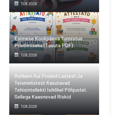
7.08.2026
Esimese Koolipäeva Tunnistus
Printimiseks (tasuta PDF)
7.08.2026
Rohkem Kui Pooled Lastest Ja
Teismelistest Kasutavad
Tehisintellekti Isiklikel Põhjustel.
Sellega Kaasnevad Riskid
7.08.2026