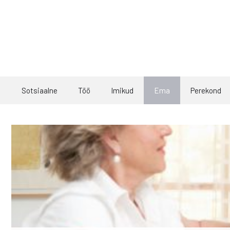
Skip
to
content
Sotsiaalne
Töö
Imikud
Ema
Perekond