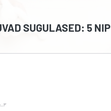
AD SUGULASED: 5 NIP
a…?”