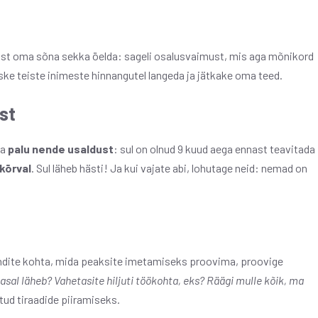
tust oma sõna sekka öelda: sageli osalusvaimust, mis aga mõnikord
ske teiste inimeste hinnangutel langeda ja jätkake oma teed.
st
ja
palu nende usaldust
: sul on olnud 9 kuud aega ennast teavitada
 kõrval
. Sul läheb hästi! Ja kui vajate abi, lohutage neid: nemad on
endite kohta, mida peaksite imetamiseks proovima, proovige
asal läheb? Vahetasite hiljuti töökohta, eks? Räägi mulle kõik, ma
ud tiraadide piiramiseks.