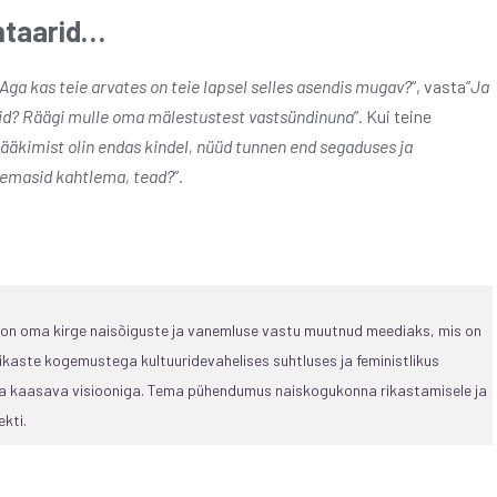
taarid…
Aga kas teie arvates on teie lapsel selles asendis mugav?
“, vasta”
Ja
asid? Räägi mulle oma mälestustest vastsündinuna
”. Kui teine ​​
ääkimist olin endas kindel, nüüd tunnen end segaduses ja
 emasid kahtlema, tead?
”.
, on oma kirge naisõiguste ja vanemluse vastu muutnud meediaks, mis on
ikaste kogemustega kultuuridevahelises suhtluses ja feministlikus
 ja kaasava visiooniga. Tema pühendumus naiskogukonna rikastamisele ja
kti.