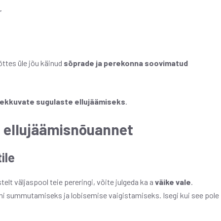
”
õttes üle jõu käinud
sõprade ja perekonna soovimatud
sekkuvate sugulaste ellujäämiseks
.
 ellujäämisnõuannet
ile
t väljaspool teie pereringi, võite julgeda ka a
väike vale
.
mi summutamiseks ja lobisemise vaigistamiseks. Isegi kui see pole