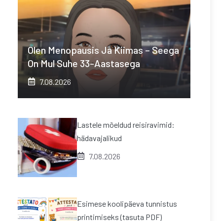
Olen Menopausis Ja Kiimas – Seega
On Mul Suhe 33-Aastasega
7.08.2026
Lastele mõeldud reisiravimid:
hädavajalikud
7.08.2026
Esimese koolipäeva tunnistus
printimiseks (tasuta PDF)