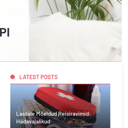
PI
LATEST POSTS
Lastele Mõeldud Reisiravimid:
Hädavajalikud