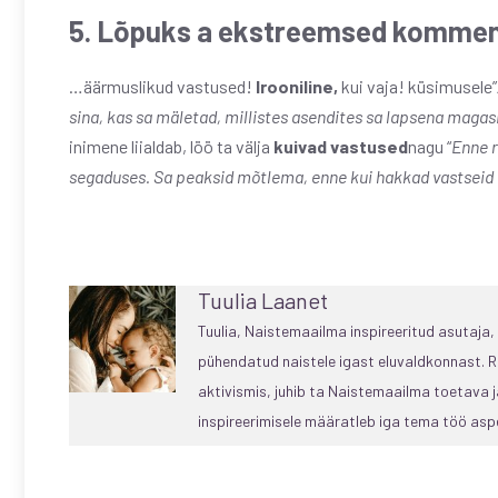
5. Lõpuks a
ekstreemsed kommen
…äärmuslikud vastused!
Irooniline,
kui vaja! küsimusele”
sina, kas sa mäletad, millistes asendites sa lapsena mag
inimene liialdab, löö ta välja
kuivad vastused
nagu “
Enne r
segaduses. Sa peaksid mõtlema, enne kui hakkad vastseid
Tuulia Laanet
Tuulia, Naistemaailma inspireeritud asutaja
pühendatud naistele igast eluvaldkonnast. R
aktivismis, juhib ta Naistemaailma toetava
inspireerimisele määratleb iga tema töö aspe