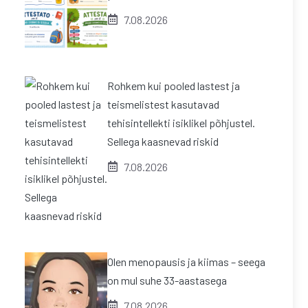
7.08.2026
Rohkem kui pooled lastest ja
teismelistest kasutavad
tehisintellekti isiklikel põhjustel.
Sellega kaasnevad riskid
7.08.2026
Olen menopausis ja kiimas – seega
on mul suhe 33-aastasega
7.08.2026