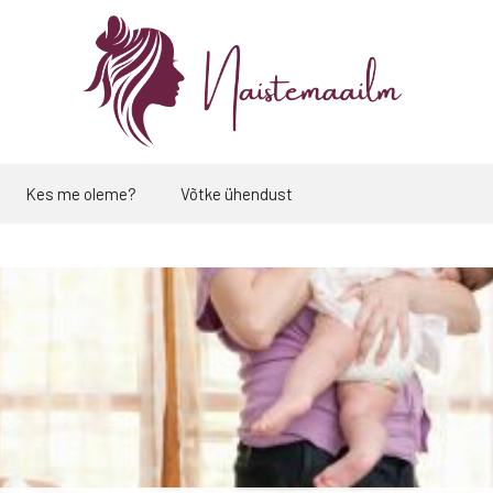
Kes me oleme?
Võtke ühendust