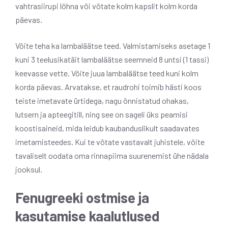
vahtrasiirupi lõhna või võtate kolm kapslit kolm korda
päevas.
Võite teha ka lambaläätse teed. Valmistamiseks asetage 1
kuni 3 teelusikatäit lambaläätse seemneid 8 untsi (1 tassi)
keevasse vette. Võite juua lambaläätse teed kuni kolm
korda päevas. Arvatakse, et raudrohi toimib hästi koos
teiste imetavate ürtidega, nagu õnnistatud ohakas,
lutsern ja apteegitill, ning see on sageli üks peamisi
koostisaineid, mida leidub kaubanduslikult saadavates
imetamisteedes. Kui te võtate vastavalt juhistele, võite
tavaliselt oodata oma rinnapiima suurenemist ühe nädala
jooksul.
Fenugreeki ostmise ja
kasutamise kaalutlused