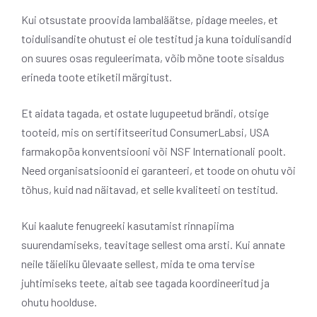
Kui otsustate proovida lambaläätse, pidage meeles, et
toidulisandite ohutust ei ole testitud ja kuna toidulisandid
on suures osas reguleerimata, võib mõne toote sisaldus
erineda toote etiketil märgitust.
Et aidata tagada, et ostate lugupeetud brändi, otsige
tooteid, mis on sertifitseeritud ConsumerLabsi, USA
farmakopöa konventsiooni või NSF Internationali poolt.
Need organisatsioonid ei garanteeri, et toode on ohutu või
tõhus, kuid nad näitavad, et selle kvaliteeti on testitud.
Kui kaalute fenugreeki kasutamist rinnapiima
suurendamiseks, teavitage sellest oma arsti. Kui annate
neile täieliku ülevaate sellest, mida te oma tervise
juhtimiseks teete, aitab see tagada koordineeritud ja
ohutu hoolduse.