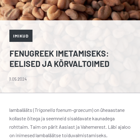
IMIKUD
FENUGREEK IMETAMISEKS:
EELISED JA KÕRVALTOIMED
1.05.2024
lambalääts (
Trigonella foenum-graecum
) on üheaastane
kollaste õitega ja seemneid sisaldavate kaunadega
rohttaim. Taim on pärit Aasiast ja Vahemerest. Läbi ajaloo
on inimesed lambaläätse toiduvalmistamiseks,