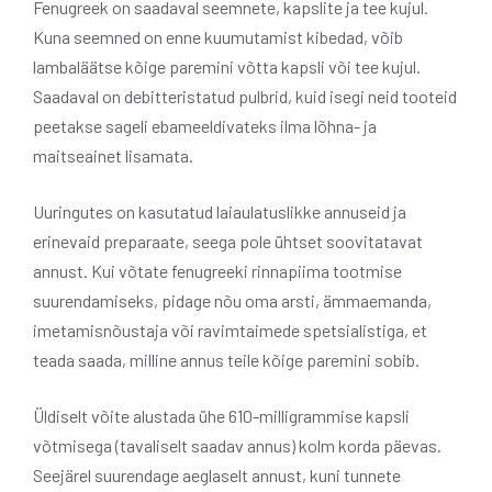
Fenugreek on saadaval seemnete, kapslite ja tee kujul.
Kuna seemned on enne kuumutamist kibedad, võib
lambaläätse kõige paremini võtta kapsli või tee kujul.
Saadaval on debitteristatud pulbrid, kuid isegi neid tooteid
peetakse sageli ebameeldivateks ilma lõhna- ja
maitseainet lisamata.
Uuringutes on kasutatud laiaulatuslikke annuseid ja
erinevaid preparaate, seega pole ühtset soovitatavat
annust. Kui võtate fenugreeki rinnapiima tootmise
suurendamiseks, pidage nõu oma arsti, ämmaemanda,
imetamisnõustaja või ravimtaimede spetsialistiga, et
teada saada, milline annus teile kõige paremini sobib.
Üldiselt võite alustada ühe 610-milligrammise kapsli
võtmisega (tavaliselt saadav annus) kolm korda päevas.
Seejärel suurendage aeglaselt annust, kuni tunnete