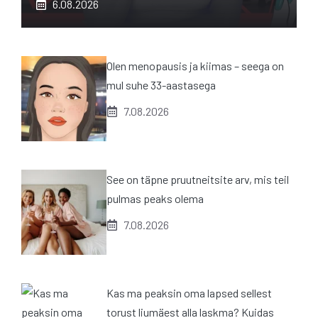
6.08.2026
Olen menopausis ja kiimas – seega on
mul suhe 33-aastasega
7.08.2026
See on täpne pruutneitsite arv, mis teil
pulmas peaks olema
7.08.2026
Kas ma peaksin oma lapsed sellest
torust liumäest alla laskma? Kuidas