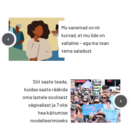
Mu vanemad on nii
kurvad, et mu õde on
vallaline – aga ma tean
tema saladust
Siit saate teada,
kuidas saate rääkida
oma lastele soolisest
vägivallast ja 7 viisi
hea käitumise
modelleerimiseks