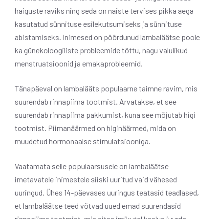
haiguste raviks ning seda on naiste tervises pikka aega
kasutatud sünnituse esilekutsumiseks ja sünnituse
abistamiseks. Inimesed on pöördunud lambaläätse poole
ka günekoloogiliste probleemide tõttu, nagu valulikud
menstruatsioonid ja emakaprobleemid.
Tänapäeval on lambalääts populaarne taimne ravim, mis
suurendab rinnapiima tootmist.
Arvatakse, et see
suurendab rinnapiima pakkumist, kuna see mõjutab higi
tootmist. Piimanäärmed on higinäärmed, mida on
muudetud hormonaalse stimulatsiooniga.
Vaatamata selle populaarsusele on lambaläätse
imetavatele inimestele siiski uuritud vaid vähesed
uuringud.
Ühes 14-päevases uuringus teatasid teadlased,
et lambaläätse teed võtvad uued emad suurendasid
rinnapiima tootmist, mis aitas imikutel kaalus juurde