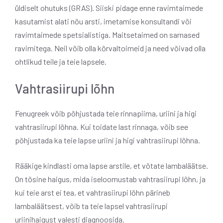
üldiselt ohutuks (GRAS).
Siiski pidage enne ravimtaimede
kasutamist alati nõu arsti, imetamise konsultandi või
ravimtaimede spetsialistiga. Maitsetaimed on sarnased
ravimitega. Neil võib olla kõrvaltoimeid ja need võivad olla
ohtlikud teile ja teie lapsele.
Vahtrasiirupi lõhn
Fenugreek võib põhjustada teie rinnapiima, uriini ja higi
vahtrasiirupi lõhna. Kui toidate last rinnaga, võib see
põhjustada ka teie lapse uriini ja higi vahtrasiirupi lõhna.
Rääkige kindlasti oma lapse arstile, et võtate lambaläätse.
On tõsine haigus, mida iseloomustab vahtrasiirupi lõhn, ja
kui teie arst ei tea, et vahtrasiirupi lõhn pärineb
lambaläätsest, võib ta teie lapsel vahtrasiirupi
uriinihaigust valesti diagnoosida.