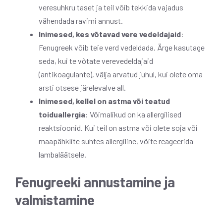
veresuhkru taset ja teil võib tekkida vajadus
vähendada ravimi annust.
Inimesed, kes võtavad vere vedeldajaid
:
Fenugreek võib teie verd vedeldada. Ärge kasutage
seda, kui te võtate verevedeldajaid
(antikoagulante), välja arvatud juhul, kui olete oma
arsti otsese järelevalve all.
Inimesed, kellel on astma või teatud
toiduallergia
: Võimalikud on ka allergilised
reaktsioonid. Kui teil on astma või olete soja või
maapähklite suhtes allergiline, võite reageerida
lambaläätsele.
Fenugreeki annustamine ja
valmistamine