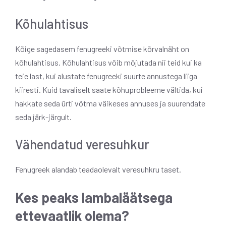
Kõhulahtisus
Kõige sagedasem fenugreeki võtmise kõrvalnäht on
kõhulahtisus. Kõhulahtisus võib mõjutada nii teid kui ka
teie last, kui alustate fenugreeki suurte annustega liiga
kiiresti. Kuid tavaliselt saate kõhuprobleeme vältida, kui
hakkate seda ürti võtma väikeses annuses ja suurendate
seda järk-järgult.
Vähendatud veresuhkur
Fenugreek alandab teadaolevalt veresuhkru taset.
Kes peaks lambaläätsega
ettevaatlik olema?