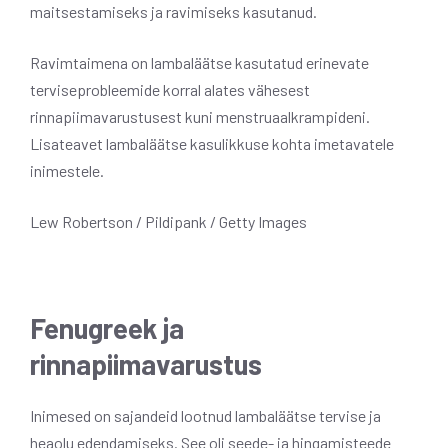
maitsestamiseks ja ravimiseks kasutanud.
Ravimtaimena on lambaläätse kasutatud erinevate
terviseprobleemide korral alates vähesest
rinnapiimavarustusest kuni menstruaalkrampideni.
Lisateavet lambaläätse kasulikkuse kohta imetavatele
inimestele.
Lew Robertson / Pildipank / Getty Images
Fenugreek ja
rinnapiimavarustus
Inimesed on sajandeid lootnud lambaläätse tervise ja
heaolu edendamiseks. See oli seede- ja hingamisteede