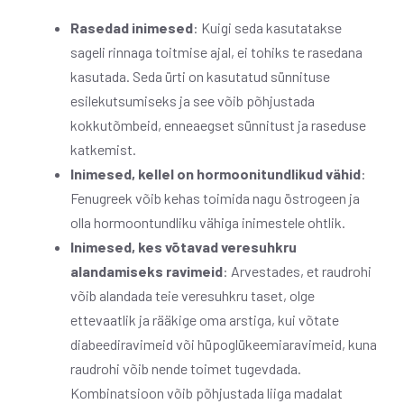
Rasedad inimesed
: Kuigi seda kasutatakse
sageli rinnaga toitmise ajal, ei tohiks te rasedana
kasutada. Seda ürti on kasutatud sünnituse
esilekutsumiseks ja see võib põhjustada
kokkutõmbeid, enneaegset sünnitust ja raseduse
katkemist.
Inimesed, kellel on hormoonitundlikud vähid
:
Fenugreek võib kehas toimida nagu östrogeen ja
olla hormoontundliku vähiga inimestele ohtlik.
Inimesed, kes võtavad veresuhkru
alandamiseks ravimeid
: Arvestades, et raudrohi
võib alandada teie veresuhkru taset, olge
ettevaatlik ja rääkige oma arstiga, kui võtate
diabeediravimeid või hüpoglükeemiaravimeid, kuna
raudrohi võib nende toimet tugevdada.
Kombinatsioon võib põhjustada liiga madalat