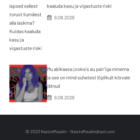
kaaluda kasu ja vigastuste riski
6.08.2026
Mu abikaasa jooksis au pair’iga minema
ja see on mind suhetest lõplikult kõrvale
jätnud
6.08.2026
© 2023 NaisteMaailm -
NaisteMaailm@aol.com