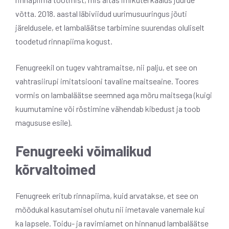
võtta.
2018. aastal läbiviidud uurimusuuringus jõuti
järeldusele, et lambaläätse tarbimine suurendas oluliselt
toodetud rinnapiima kogust.
Fenugreekil on tugev vahtramaitse, nii palju, et see on
vahtrasiirupi imitatsiooni tavaline maitseaine. Toores
vormis on lambaläätse seemned aga mõru maitsega (kuigi
kuumutamine või röstimine vähendab kibedust ja toob
magususe esile).
Fenugreeki võimalikud
kõrvaltoimed
Fenugreek eritub rinnapiima, kuid arvatakse, et see on
mõõdukal kasutamisel ohutu nii imetavale vanemale kui
ka lapsele. Toidu- ja ravimiamet on hinnanud lambaläätse