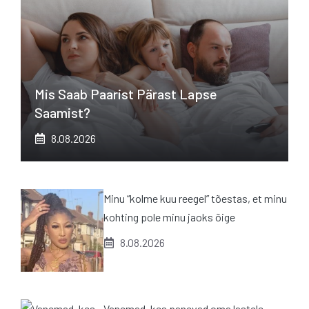
Mis Saab Paarist Pärast Lapse
Saamist?
8.08.2026
Minu “kolme kuu reegel” tõestas, et minu
kohting pole minu jaoks õige
8.08.2026
Vanemad, kes panevad oma lastele