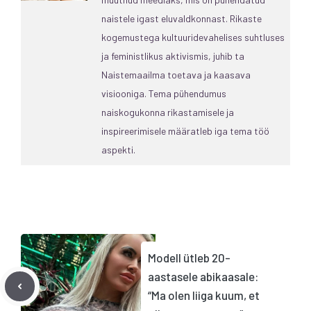
naistele igast eluvaldkonnast. Rikaste
kogemustega kultuuridevahelises suhtluses
ja feministlikus aktivismis, juhib ta
Naistemaailma toetava ja kaasava
visiooniga. Tema pühendumus
naiskogukonna rikastamisele ja
inspireerimisele määratleb iga tema töö
aspekti.
Modell ütleb 20-
aastasele abikaasale:
“Ma olen liiga kuum, et