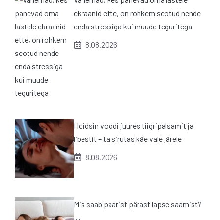
ekraanid ette, on rohkem seotud nende
enda stressiga kui muude teguritega
8.08.2026
Hoidsin voodi juures tiigripalsamit ja
libestit – ta sirutas käe vale järele
8.08.2026
Mis saab paarist pärast lapse saamist?