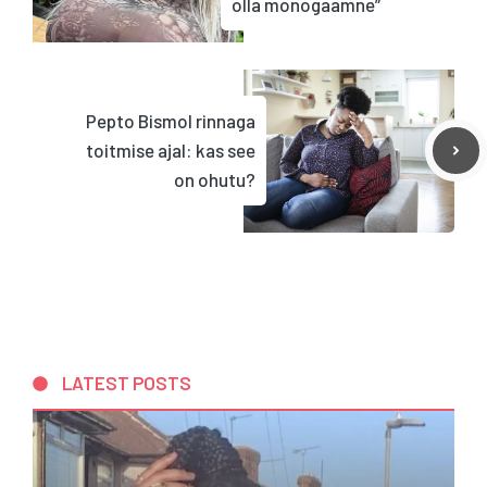
olla monogaamne”
Pepto Bismol rinnaga
toitmise ajal: kas see
on ohutu?
LATEST POSTS