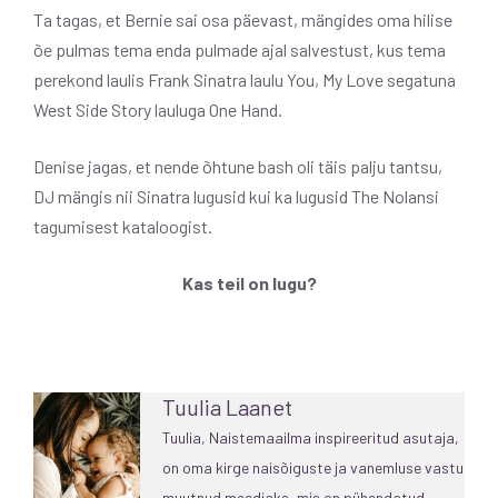
Ta tagas, et Bernie sai osa päevast, mängides oma hilise
õe pulmas tema enda pulmade ajal salvestust, kus tema
perekond laulis Frank Sinatra laulu You, My Love segatuna
West Side Story lauluga One Hand.
Denise jagas, et nende õhtune bash oli täis palju tantsu,
DJ mängis nii Sinatra lugusid kui ka lugusid The Nolansi
tagumisest kataloogist.
Kas teil on lugu?
Tuulia Laanet
Tuulia, Naistemaailma inspireeritud asutaja,
on oma kirge naisõiguste ja vanemluse vastu
muutnud meediaks, mis on pühendatud