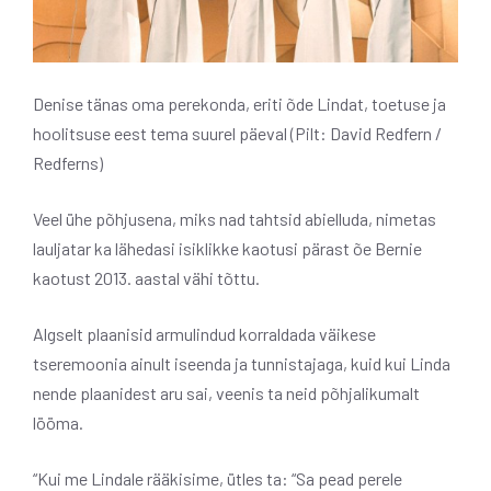
Denise tänas oma perekonda, eriti õde Lindat, toetuse ja
hoolitsuse eest tema suurel päeval (Pilt: David Redfern /
Redferns)
Veel ühe põhjusena, miks nad tahtsid abielluda, nimetas
lauljatar ka lähedasi isiklikke kaotusi pärast õe Bernie
kaotust 2013. aastal vähi tõttu.
Algselt plaanisid armulindud korraldada väikese
tseremoonia ainult iseenda ja tunnistajaga, kuid kui Linda
nende plaanidest aru sai, veenis ta neid põhjalikumalt
lööma.
“Kui me Lindale rääkisime, ütles ta: “Sa pead perele