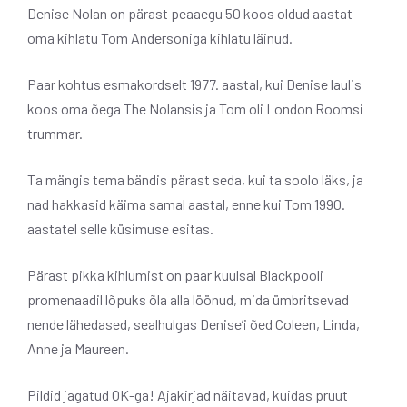
Denise Nolan on pärast peaaegu 50 koos oldud aastat
oma kihlatu Tom Andersoniga kihlatu läinud.
Paar kohtus esmakordselt 1977. aastal, kui Denise laulis
koos oma õega The Nolansis ja Tom oli London Roomsi
trummar.
Ta mängis tema bändis pärast seda, kui ta soolo läks, ja
nad hakkasid käima samal aastal, enne kui Tom 1990.
aastatel selle küsimuse esitas.
Pärast pikka kihlumist on paar kuulsal Blackpooli
promenaadil lõpuks õla alla löönud, mida ümbritsevad
nende lähedased, sealhulgas Denise’i õed Coleen, Linda,
Anne ja Maureen.
Pildid jagatud OK-ga! Ajakirjad näitavad, kuidas pruut