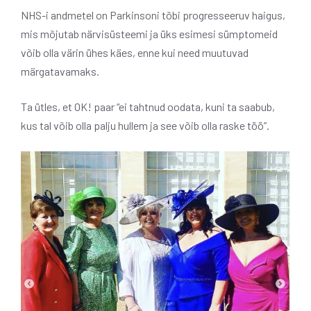
NHS-i andmetel on Parkinsoni tõbi progresseeruv haigus,
mis mõjutab närvisüsteemi ja üks esimesi sümptomeid
võib olla värin ühes käes, enne kui need muutuvad
märgatavamaks.
Ta ütles, et OK! paar “ei tahtnud oodata, kuni ta saabub,
kus tal võib olla palju hullem ja see võib olla raske töö”.