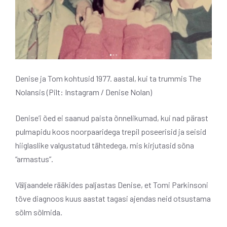
Denise ja Tom kohtusid 1977. aastal, kui ta trummis The
Nolansis (Pilt: Instagram / Denise Nolan)
Denise’i õed ei saanud paista õnnelikumad, kui nad pärast
pulmapidu koos noorpaaridega trepil poseerisid ja seisid
hiiglaslike valgustatud tähtedega, mis kirjutasid sõna
“armastus”.
Väljaandele rääkides paljastas Denise, et Tomi Parkinsoni
tõve diagnoos kuus aastat tagasi ajendas neid otsustama
sõlm sõlmida.