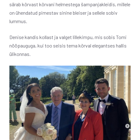
särab kõrvast kõrvani helmestega šampanjakleidis, millele
on ühendatud pimestav sinine bleiser ja sellele sobiv
lummus.
Denise kandis kollast ja valget lillekimpu, mis sobis Tomi
nööpauguga, kui too seisis tema kõrval elegantses hallis
ülikonnas.