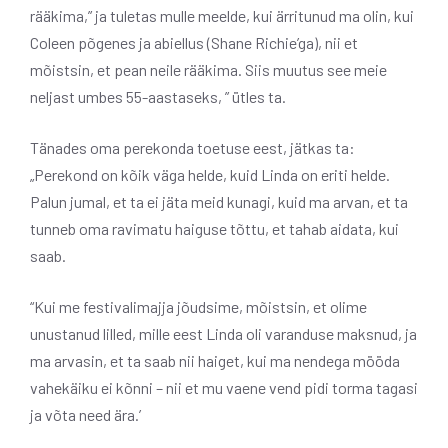
rääkima,” ja tuletas mulle meelde, kui ärritunud ma olin, kui
Coleen põgenes ja abiellus (Shane Richie’ga), nii et
mõistsin, et pean neile rääkima. Siis muutus see meie
neljast umbes 55-aastaseks, ” ütles ta.
Tänades oma perekonda toetuse eest, jätkas ta:
„Perekond on kõik väga helde, kuid Linda on eriti helde.
Palun jumal, et ta ei jäta meid kunagi, kuid ma arvan, et ta
tunneb oma ravimatu haiguse tõttu, et tahab aidata, kui
saab.
“Kui me festivalimajja jõudsime, mõistsin, et olime
unustanud lilled, mille eest Linda oli varanduse maksnud, ja
ma arvasin, et ta saab nii haiget, kui ma nendega mööda
vahekäiku ei kõnni – nii et mu vaene vend pidi torma tagasi
ja võta need ära.’