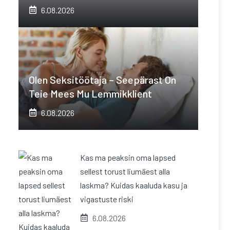
6.08.2026
Olen Seksitöötaja – Seepärast On
Teie Mees Mu Lemmikklient
6.08.2026
Kas ma peaksin oma lapsed
sellest torust liumäest alla
laskma? Kuidas kaaluda kasu ja
vigastuste riski
6.08.2026