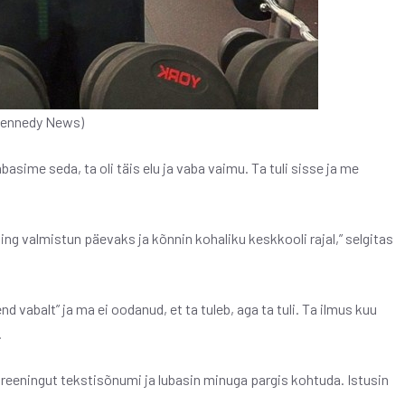
 Kennedy News)
tabasime seda, ta oli täis elu ja vaba vaimu. Ta tuli sisse ja me
ing valmistun päevaks ja kõnnin kohaliku keskkooli rajal,” selgitas
end vabalt” ja ma ei oodanud, et ta tuleb, aga ta tuli. Ta ilmus kuu
.
treeningut tekstisõnumi ja lubasin minuga pargis kohtuda. Istusin