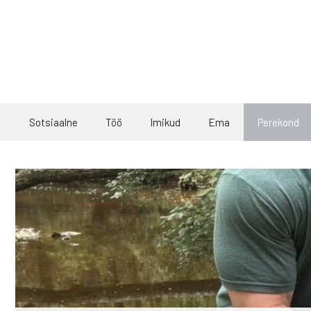
Skip
to
content
Sotsiaalne
Töö
Imikud
Ema
Perekond