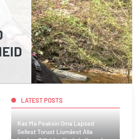
D
MEID
LATEST POSTS
Kas Ma Peaksin Oma Lapsed
Sellest Torust Liumäest Alla