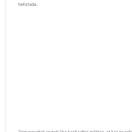
helistada.
“Vanusevahet arutati üks kord selles mõttes, et kas te eeli