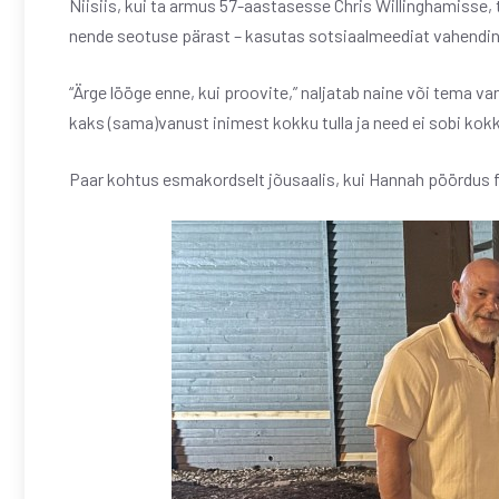
Niisiis, kui ta armus 57-aastasesse Chris Willinghamiss
nende seotuse pärast – kasutas sotsiaalmeediat vahendin
“Ärge lööge enne, kui proovite,” naljatab naine või tema v
kaks (sama)vanust inimest kokku tulla ja need ei sobi kokk
Paar kohtus esmakordselt jõusaalis, kui Hannah pöördus f