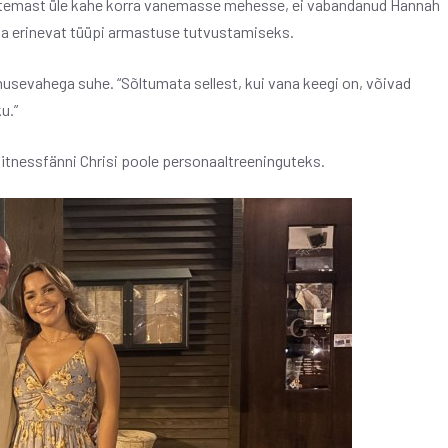
e, temast üle kahe korra vanemasse mehesse, ei vabandanud Hannah
a erinevat tüüpi armastuse tutvustamiseks.
anusevahega suhe. “Sõltumata sellest, kui vana keegi on, võivad
u.”
itnessfänni Chrisi poole personaaltreeninguteks.