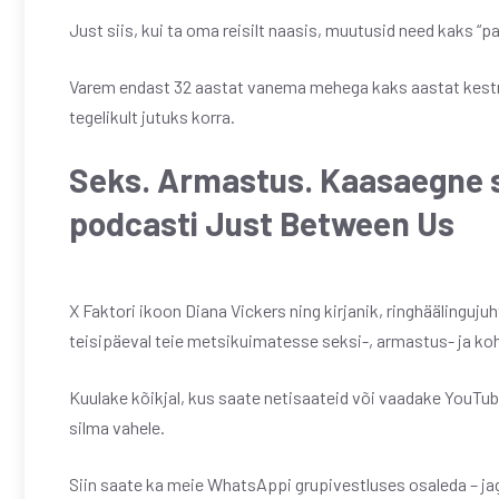
Just siis, kui ta oma reisilt naasis, muutusid need kaks “pa
Varem endast 32 aastat vanema mehega kaks aastat kest
tegelikult jutuks korra.
Seks. Armastus. Kaasaegne s
podcasti Just Between Us
X Faktori ikoon Diana Vickers ning kirjanik, ringhäälinguj
teisipäeval teie metsikuimatesse seksi-, armastus- ja k
Kuulake kõikjal, kus saate netisaateid või vaadake YouTube’i
silma vahele.
Siin saate ka meie WhatsAppi grupivestluses osaleda – jag