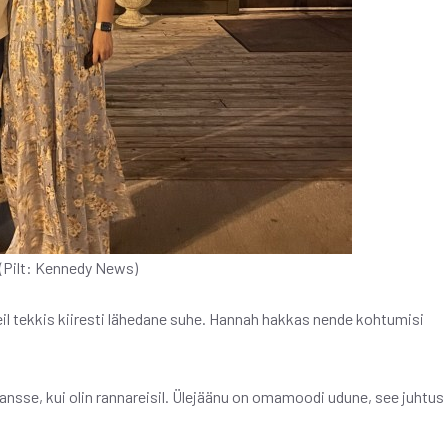
 (Pilt: Kennedy News)
eil tekkis kiiresti lähedane suhe. Hannah hakkas nende kohtumisi
ansse, kui olin rannareisil. Ülejäänu on omamoodi udune, see juhtus