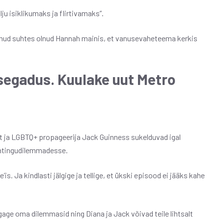
lju isiklikumaks ja flirtivamaks”.
nud suhtes olnud Hannah mainis, et vanusevaheteema kerkis
egadus. Kuulake uut Metro
uht ja LGBTQ+ propageerija Jack Guinness sukelduvad igal
ohtingudilemmadesse.
s. Ja kindlasti jälgige ja tellige, et ükski episood ei jääks kahe
age oma dilemmasid ning Diana ja Jack võivad teile lihtsalt