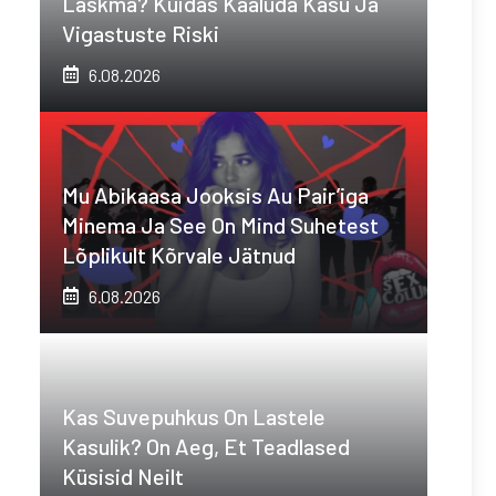
Laskma? Kuidas Kaaluda Kasu Ja
Vigastuste Riski
6.08.2026
Mu Abikaasa Jooksis Au Pair’iga
Minema Ja See On Mind Suhetest
Lõplikult Kõrvale Jätnud
6.08.2026
Kas Suvepuhkus On Lastele
Kasulik? On Aeg, Et Teadlased
Küsisid Neilt