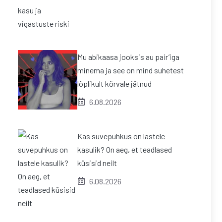
Mu abikaasa jooksis au pair’iga
minema ja see on mind suhetest
lõplikult kõrvale jätnud
6.08.2026
Kas suvepuhkus on lastele
kasulik? On aeg, et teadlased
küsisid neilt
6.08.2026