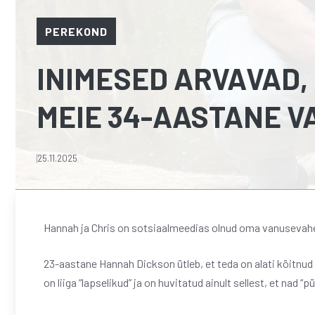
PEREKOND
INIMESED ARVAVAD, E
MEIE 34-AASTANE V
25.11.2025
Hannah ja Chris on sotsiaalmeedias olnud oma vanusevah
23-aastane Hannah Dickson ütleb, et teda on alati köitnu
on liiga “lapselikud” ja on huvitatud ainult sellest, et nad