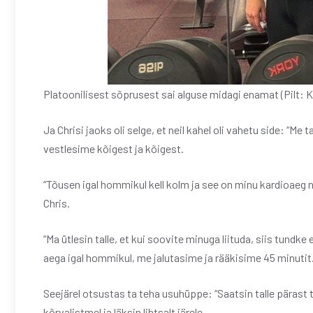
Platoonilisest sõprusest sai alguse midagi enamat (Pilt:
Ja Chrisi jaoks oli selge, et neil kahel oli vahetu side: “Me 
vestlesime kõigest ja kõigest.
“Tõusen igal hommikul kell kolm ja see on minu kardioaeg n
Chris.
“Ma ütlesin talle, et kui soovite minuga liituda, siis tundke 
aega igal hommikul, me jalutasime ja rääkisime 45 minutit
Seejärel otsustas ta teha usuhüppe: “Saatsin talle pärast 
kõrvalistmel ja läksin lihtsalt järele.