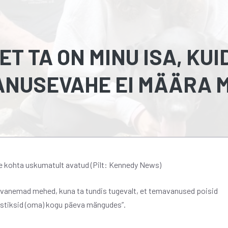
T TA ON MINU ISA, KUI
ANUSEVAHE EI MÄÄRA 
e kohta uskumatult avatud (Pilt: Kennedy News)
d vanemad mehed, kuna ta tundis tugevalt, et temavanused poisid
 “püstiksid (oma) kogu päeva mängudes”.