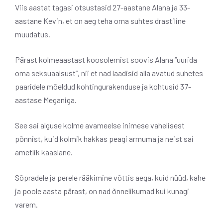
Viis aastat tagasi otsustasid 27-aastane Alana ja 33-
aastane Kevin, et on aeg teha oma suhtes drastiline
muudatus.
Pärast kolmeaastast koosolemist soovis Alana “uurida
oma seksuaalsust”, nii et nad laadisid alla avatud suhetes
paaridele mõeldud kohtingurakenduse ja kohtusid 37-
aastase Meganiga.
See sai alguse kolme avameelse inimese vahelisest
põnnist, kuid kolmik hakkas peagi armuma ja neist sai
ametlik kaaslane.
Sõpradele ja perele rääkimine võttis aega, kuid nüüd, kahe
ja poole aasta pärast, on nad õnnelikumad kui kunagi
varem.