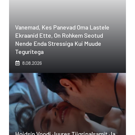
Vanemad, Kes Panevad Oma Lastele
Ekraanid Ette, On Rohkem Seotud
Nende Enda Stressiga Kui Muude
Teguritega
8.08.2026
Hoidsin Voodi Juures Tiigripalsamit Ja