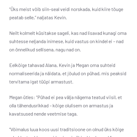
“Üks meist võib siin-seal veidi norskada, kuid kiire tõuge
peatab selle,” naljatas Kevin.
Neilt kolmelt küsitakse sageli, kas nad lisavad kunagi oma
suhtesse neljanda inimese, kuid vastus on kindel ei – nad
on õnnelikud sellisena, nagu nad on.
Eelkõige tahavad Alana, Kevin ja Megan oma suhteid
normaliseerida ja näidata, et jõulud on pühad, mis peaksid
tervitama igat tüüpi armastust.
Megan ütles: “Pühad ei pea välja nägema teatud viisil, et
olla tähendusrikkad – kõige olulisem on armastus ja
kavatsused nende veetmise taga.
“Võimalus luua koos uusi traditsioone on olnud üks kõige