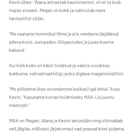
Kevin ütles: “Alana armastab kaunistamist, nii et ta loob
majas stseeni. Megan on kokk ja valmistab meie
fantastilist sööki.
“Me vaatame hommikul filme ja siis veedame ülejäänud
päeva koos, sumpades, lõõgastudes ja juues kuuma
kakaod.”
Kui kõik kolm on hästi toidetud ja valmis voodisse
kukkuma, valivad nad kõigi jaoks õiglase magamisrežiimi.
“Me pöörleme (kes on keskmine lusikas) igal õhtul,” lisas
Kevin. “Kasutame korras hoidmiseks MAK-i ja juustu
meetodit.”
MAK on Megani, Alana ja Kevini akronüüm ning võimaldab
neil jälgida, millisest järjekorrast nad peavad kinni pidama.