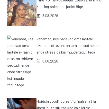
kohting pole minu jaoks õige
8.08.2026
Vanemad, kes panevad oma lastele
ekraanid ette, on rohkem seotud nende
enda stressiga kui muude teguritega
8.08.2026
Hoidsin voodi juures tiigripalsamit ja
libestit – ta sirutas käe vale järele