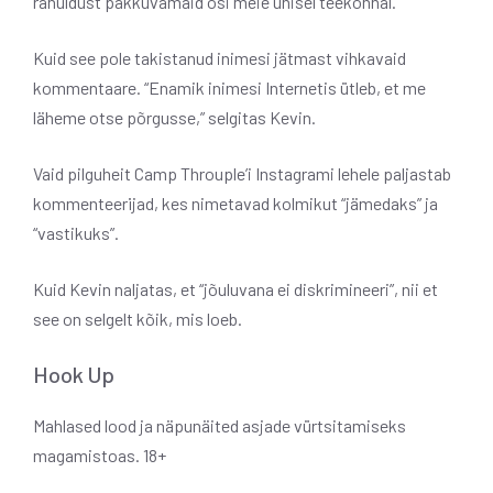
rahuldust pakkuvamaid osi meie ühisel teekonnal.”
Kuid see pole takistanud inimesi jätmast vihkavaid
kommentaare. “Enamik inimesi Internetis ütleb, et me
läheme otse põrgusse,” selgitas Kevin.
Vaid pilguheit Camp Throuple’i Instagrami lehele paljastab
kommenteerijad, kes nimetavad kolmikut “jämedaks” ja
“vastikuks”.
Kuid Kevin naljatas, et “jõuluvana ei diskrimineeri”, nii et
see on selgelt kõik, mis loeb.
Hook Up
Mahlased lood ja näpunäited asjade vürtsitamiseks
magamistoas. 18+