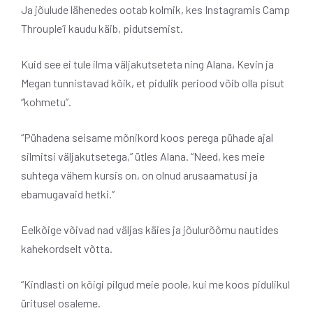
Ja jõulude lähenedes ootab kolmik, kes Instagramis Camp
Throuple’i kaudu käib, pidutsemist.
Kuid see ei tule ilma väljakutseteta ning Alana, Kevin ja
Megan tunnistavad kõik, et pidulik periood võib olla pisut
“kohmetu”.
“Pühadena seisame mõnikord koos perega pühade ajal
silmitsi väljakutsetega,” ütles Alana. “Need, kes meie
suhtega vähem kursis on, on olnud arusaamatusi ja
ebamugavaid hetki.”
Eelkõige võivad nad väljas käies ja jõulurõõmu nautides
kahekordselt võtta.
“Kindlasti on kõigi pilgud meie poole, kui me koos pidulikul
üritusel osaleme.