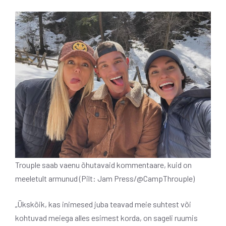
Trouple saab vaenu õhutavaid kommentaare, kuid on
meeletult armunud (Pilt: Jam Press/@CampThrouple)
„Ükskõik, kas inimesed juba teavad meie suhtest või
kohtuvad meiega alles esimest korda, on sageli ruumis