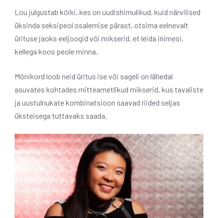
Lou julgustab kõiki, kes on uudishimulikud, kuid närvilised
üksinda seksipeol osalemise pärast, otsima eelnevalt
ürituse jaoks eeljoogid või mikserid, et leida inimesi,
kellega koos peole minna.
Mõnikord loob neid üritus ise või sageli on lähedal
asuvates kohtades mitteametlikud mikserid, kus tavaliste
ja uustulnukate kombinatsioon saavad riided seljas
üksteisega tuttavaks saada.