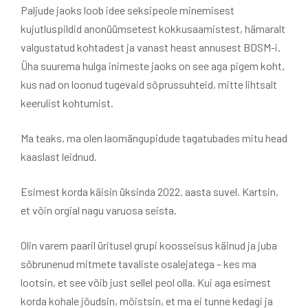
Paljude jaoks loob idee seksipeole minemisest
kujutluspildid anonüümsetest kokkusaamistest, hämaralt
valgustatud kohtadest ja vanast heast annusest BDSM-i.
Üha suurema hulga inimeste jaoks on see aga pigem koht,
kus nad on loonud tugevaid sõprussuhteid, mitte lihtsalt
keerulist kohtumist.
Ma teaks, ma olen laomängupidude tagatubades mitu head
kaaslast leidnud.
Esimest korda käisin üksinda 2022. aasta suvel. Kartsin,
et võin orgial nagu varuosa seista.
Olin varem paaril üritusel grupi koosseisus käinud ja juba
sõbrunenud mitmete tavaliste osalejatega – kes ma
lootsin, et see võib just sellel peol olla. Kui aga esimest
korda kohale jõudsin, mõistsin, et ma ei tunne kedagi ja