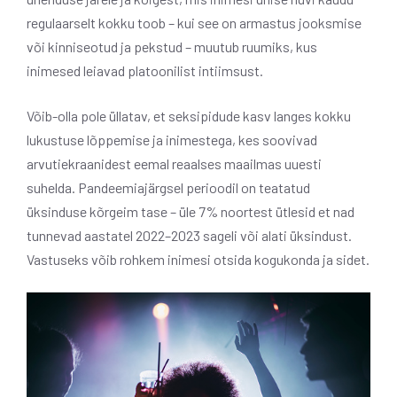
regulaarselt kokku toob – kui see on armastus jooksmise
või kinniseotud ja pekstud – muutub ruumiks, kus
inimesed leiavad platoonilist intiimsust.
Võib-olla pole üllatav, et seksipidude kasv langes kokku
lukustuse lõppemise ja inimestega, kes soovivad
arvutiekraanidest eemal reaalses maailmas uuesti
suhelda. Pandeemiajärgsel perioodil on teatatud
üksinduse kõrgeim tase – üle 7% noortest ütlesid et nad
tunnevad aastatel 2022–2023 sageli või alati üksindust.
Vastuseks võib rohkem inimesi otsida kogukonda ja sidet.