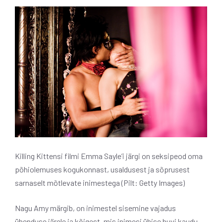
Killing Kittensi filmi Emma Sayle’i järgi on seksipeod oma
põhiolemuses kogukonnast, usaldusest ja sõprusest
sarnaselt mõtlevate inimestega (Pilt: Getty Images)
Nagu Amy märgib, on inimestel sisemine vajadus
ühenduse järele ja kõigest, mis inimesi ühise huvi kaudu