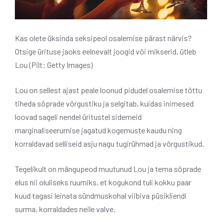
Kas olete üksinda seksipeol osalemise pärast närvis?
Otsige ürituse jaoks eelnevalt joogid või mikserid, ütleb
Lou (Pilt: Getty Images)
Lou on sellest ajast peale loonud pidudel osalemise tõttu
tiheda sõprade võrgustiku ja selgitab, kuidas inimesed
loovad sageli nendel üritustel sidemeid
marginaliseerumise jagatud kogemuste kaudu ning
korraldavad selliseid asju nagu tugirühmad ja võrgustikud.
Tegelikult on mängupeod muutunud Lou ja tema sõprade
elus nii oluliseks ruumiks, et kogukond tuli kokku paar
kuud tagasi
leinata sündmuskohal viibiva püsikliendi
surma, korraldades neile valve.