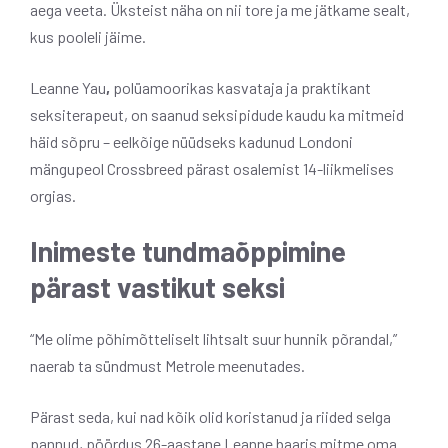
aega veeta. Üksteist näha on nii tore ja me jätkame sealt,
kus pooleli jäime.
Leanne Yau
,
polüamoorikas kasvataja ja praktikant
seksiterapeut, on saanud seksipidude kaudu ka mitmeid
häid sõpru – eelkõige nüüdseks kadunud Londoni
mängupeol Crossbreed pärast osalemist 14-liikmelises
orgias.
Inimeste tundmaõppimine
pärast vastikut seksi
“Me olime põhimõtteliselt lihtsalt suur hunnik põrandal,”
naerab ta sündmust Metrole meenutades.
Pärast seda, kui nad kõik olid koristanud ja riided selga
pannud, pöördus 26-aastane Leanne baaris mitme oma