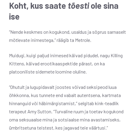
Koht, kus saate
tõesti
ole sina
ise
“Nende keskmes on kogukond, usaldus ja sõprus sarnaselt
mõtlevate inimestega,” räägib ta Metrole.
Muidugi, kuigi paljud inimesed käivad pidudel, nagu Killing
Kittens, käivad erootikaaspektide pärast, on ka
platooniliste sidemete loomine oluline.
“Ohutult ja lugupidavalt joostes võivad seksipeod luua
õhkkonna, kus tunnete end vabalt autentsena, kartmata
hinnanguid või häbimärgistamist,” selgitab kink-teadlik
terapeut Amy Sutton. “Turvaline ruum ja toetav kogukond
oma seksuaalse mina ja sotsiaalse mina avastamiseks,
ümbritsetuna teistest, kes jagavad teie väärtusi.”