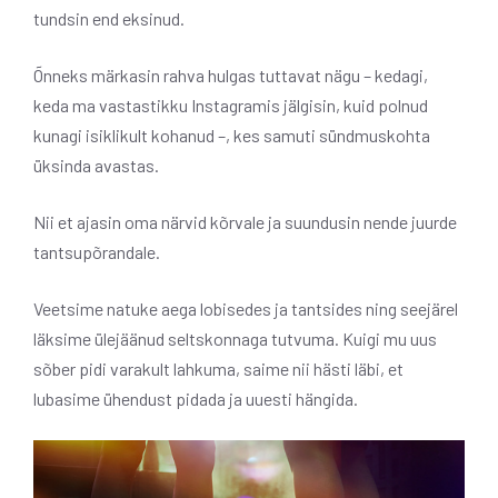
tundsin end eksinud.
Õnneks märkasin rahva hulgas tuttavat nägu – kedagi,
keda ma vastastikku Instagramis jälgisin, kuid polnud
kunagi isiklikult kohanud –, kes samuti sündmuskohta
üksinda avastas.
Nii et ajasin oma närvid kõrvale ja suundusin nende juurde
tantsupõrandale.
Veetsime natuke aega lobisedes ja tantsides ning seejärel
läksime ülejäänud seltskonnaga tutvuma. Kuigi mu uus
sõber pidi varakult lahkuma, saime nii hästi läbi, et
lubasime ühendust pidada ja uuesti hängida.