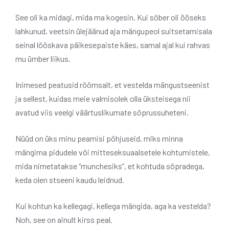
See oli ka midagi, mida ma kogesin. Kui sõber oli ööseks
lahkunud, veetsin ülejäänud aja mängupeol suitsetamisala
seinal lõõskava päikesepaiste käes, samal ajal kui rahvas
mu ümber liikus.
Inimesed peatusid rõõmsalt, et vestelda mängustseenist
ja sellest, kuidas meie valmisolek olla üksteisega nii
avatud viis veelgi väärtuslikumate sõprussuheteni.
Nüüd on üks minu peamisi põhjuseid, miks minna
mängima pidudele või mitteseksuaalsetele kohtumistele,
mida nimetatakse “munchesiks”, et kohtuda sõpradega,
keda olen stseeni kaudu leidnud.
Kui kohtun ka kellegagi, kellega mängida, aga ka vestelda?
Noh, see on ainult kirss peal.