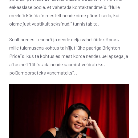
eakaaslase poole, et vahetada kontaktandmeid. “Mulle
meeldib küsida inimestelt nende nime pärast seda, kui
oleme just vastikult seksinud,” tunnistab ta.
Sealt arenes Leanne’i ja nende nelja vahel õide sõprus,
mille tulemusena kohtus ta hiljuti ühe paariga Brighton
Pride’is, kus ta kohtus esimest korda nende uue lapsega ja
aitas neil “tähistada nende saamist veidrateks,
polüamoorseteks vanemateks”. .