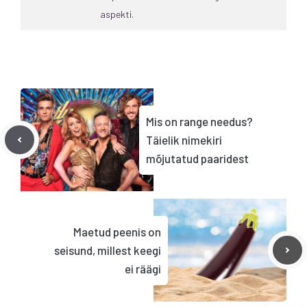
aspekti.
Mis on range needus?
Täielik nimekiri
mõjutatud paaridest
Maetud peenis on
seisund, millest keegi
ei räägi