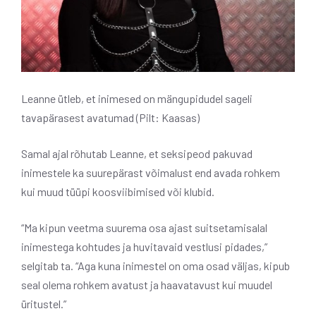
Leanne ütleb, et inimesed on mängupidudel sageli
tavapärasest avatumad (Pilt: Kaasas)
Samal ajal rõhutab Leanne, et seksipeod pakuvad
inimestele ka suurepärast võimalust end avada rohkem
kui muud tüüpi koosviibimised või klubid.
“Ma kipun veetma suurema osa ajast suitsetamisalal
inimestega kohtudes ja huvitavaid vestlusi pidades,”
selgitab ta. “Aga kuna inimestel on oma osad väljas, kipub
seal olema rohkem avatust ja haavatavust kui muudel
üritustel.”