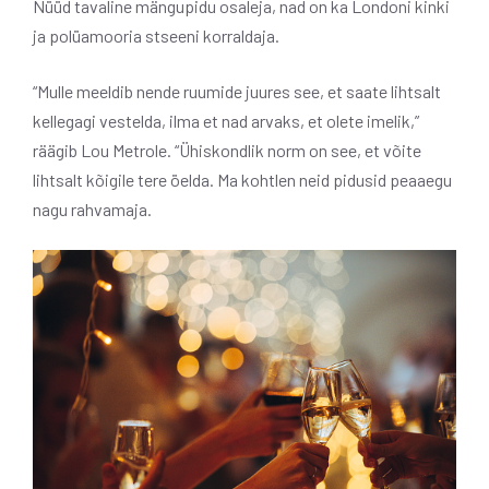
Nüüd tavaline mängupidu
osaleja, nad on ka Londoni kinki
ja polüamooria stseeni korraldaja.
“Mulle meeldib nende ruumide juures see, et saate lihtsalt
kellegagi vestelda, ilma et nad arvaks, et olete imelik,”
räägib Lou Metrole. “Ühiskondlik norm on see, et võite
lihtsalt kõigile tere öelda. Ma kohtlen neid pidusid peaaegu
nagu rahvamaja.