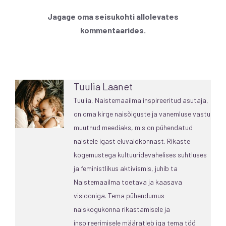
Jagage oma seisukohti allolevates
kommentaarides.
Tuulia Laanet
Tuulia, Naistemaailma inspireeritud asutaja,
on oma kirge naisõiguste ja vanemluse vastu
muutnud meediaks, mis on pühendatud
naistele igast eluvaldkonnast. Rikaste
kogemustega kultuuridevahelises suhtluses
ja feministlikus aktivismis, juhib ta
Naistemaailma toetava ja kaasava
visiooniga. Tema pühendumus
naiskogukonna rikastamisele ja
inspireerimisele määratleb iga tema töö