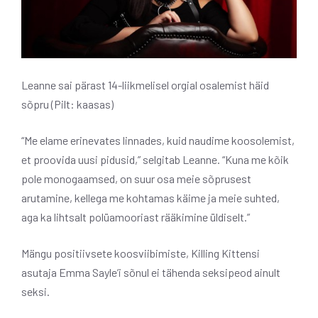
Leanne sai pärast 14-liikmelisel orgial osalemist häid
sõpru (Pilt: kaasas)
“Me elame erinevates linnades, kuid naudime koosolemist,
et proovida uusi pidusid,” selgitab Leanne. “Kuna me kõik
pole monogaamsed, on suur osa meie sõprusest
arutamine, kellega me kohtamas käime ja meie suhted,
aga ka lihtsalt polüamooriast rääkimine üldiselt.”
Mängu positiivsete koosviibimiste, Killing Kittensi
asutaja Emma Sayle’i sõnul ei tähenda seksipeod ainult
seksi.