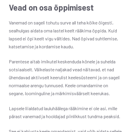
Vead on osa õppimisest
Vanemad on sageli tohutu surve all teha kõike õigesti,
sealhulgas aidata oma lastel keelt rääkima õppida. Kuid
lapsed ei õpi keelt vigu vältides. Nad õpivad suhtlemise,
katsetamise ja kordamise kaudu.
Parentese aitab imikutel keskenduda kõnele ja suhelda
sotsiaalselt. Väikelaste naljakad vead näitavad, et nad
ühendavad aktiivselt keerulist keelesüsteemi ja on sageli
normaalse arengu tunnused. Keele omandamine on
segane, loominguline ja märkimisväärselt keerukas.
Lapsele liialdatud lauluhäälega rääkimine ei ole asi, mille
pärast vanemad ja hooldajad piinlikkust tundma peaksid.
See ei kahjusta keele omandamist, vaid võib aidata sellele