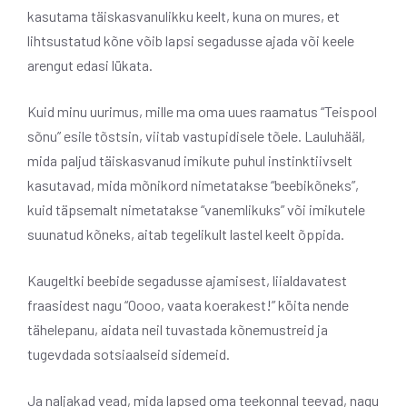
kasutama täiskasvanulikku keelt, kuna on mures, et
lihtsustatud kõne võib lapsi segadusse ajada või keele
arengut edasi lükata.
Kuid minu uurimus, mille ma oma uues raamatus “Teispool
sõnu” esile tõstsin, viitab vastupidisele tõele. Lauluhääl,
mida paljud täiskasvanud imikute puhul instinktiivselt
kasutavad, mida mõnikord nimetatakse “beebikõneks”,
kuid täpsemalt nimetatakse “vanemlikuks” või imikutele
suunatud kõneks, aitab tegelikult lastel keelt õppida.
Kaugeltki beebide segadusse ajamisest, liialdavatest
fraasidest nagu “Oooo, vaata koerakest!” köita nende
tähelepanu, aidata neil tuvastada kõnemustreid ja
tugevdada sotsiaalseid sidemeid.
Ja naljakad vead, mida lapsed oma teekonnal teevad, nagu