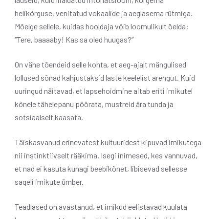
helikõrguse, venitatud vokaalide ja aeglasema rütmiga.
Mõelge sellele, kuidas hooldaja võib loomulikult öelda:
“Tere, baaaaby! Kas sa oled huugas?”
On vähe tõendeid selle kohta, et aeg-ajalt mängulised
lollused sõnad kahjustaksid laste keelelist arengut. Kuid
uuringud näitavad, et lapsehoidmine aitab eriti imikutel
kõnele tähelepanu pöörata, mustreid ära tunda ja
sotsiaalselt kaasata.
Täiskasvanud erinevatest kultuuridest kipuvad imikutega
nii instinktiivselt rääkima. Isegi inimesed, kes vannuvad,
et nad ei kasuta kunagi beebikõnet, libisevad sellesse
sageli imikute ümber.
Teadlased on avastanud, et imikud eelistavad kuulata