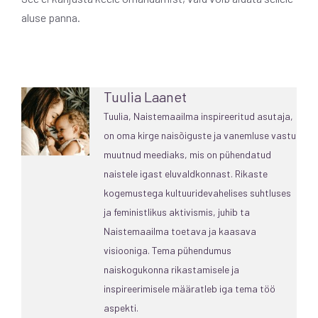
aluse panna.
Tuulia Laanet
Tuulia, Naistemaailma inspireeritud asutaja,
on oma kirge naisõiguste ja vanemluse vastu
muutnud meediaks, mis on pühendatud
naistele igast eluvaldkonnast. Rikaste
kogemustega kultuuridevahelises suhtluses
ja feministlikus aktivismis, juhib ta
Naistemaailma toetava ja kaasava
visiooniga. Tema pühendumus
naiskogukonna rikastamisele ja
inspireerimisele määratleb iga tema töö
aspekti.