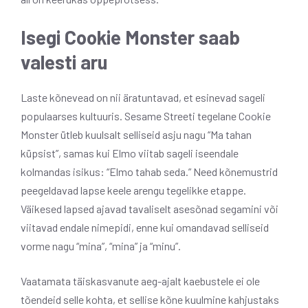
Isegi Cookie Monster saab
valesti aru
Laste kõnevead on nii äratuntavad, et esinevad sageli
populaarses kultuuris. Sesame Streeti tegelane Cookie
Monster ütleb kuulsalt selliseid asju nagu “Ma tahan
küpsist”, samas kui Elmo viitab sageli iseendale
kolmandas isikus: “Elmo tahab seda.” Need kõnemustrid
peegeldavad lapse keele arengu tegelikke etappe.
Väikesed lapsed ajavad tavaliselt asesõnad segamini või
viitavad endale nimepidi, enne kui omandavad selliseid
vorme nagu “mina”, “mina” ja “minu”.
Vaatamata täiskasvanute aeg-ajalt kaebustele ei ole
tõendeid selle kohta, et sellise kõne kuulmine kahjustaks