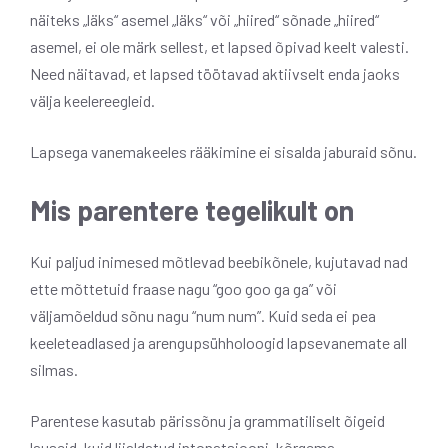
näiteks „läks“ asemel „läks“ või „hiired“ sõnade „hiired“
asemel, ei ole märk sellest, et lapsed õpivad keelt valesti.
Need näitavad, et lapsed töötavad aktiivselt enda jaoks
välja keelereegleid.
Lapsega vanemakeeles rääkimine ei sisalda jaburaid sõnu.
Mis parentere tegelikult on
Kui paljud inimesed mõtlevad beebikõnele, kujutavad nad
ette mõttetuid fraase nagu “goo goo ga ga” või
väljamõeldud sõnu nagu “num num”. Kuid seda ei pea
keeleteadlased ja arengupsühholoogid lapsevanemate all
silmas.
Parentese kasutab pärissõnu ja grammatiliselt õigeid
lauseid, kuid liialdatud intonatsiooni, kõrgema