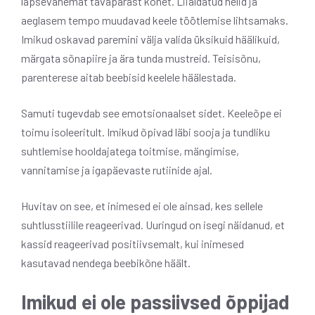
lapsevanemat tavapärast kõnet. Liialdatud helid ja
aeglasem tempo muudavad keele töötlemise lihtsamaks.
Imikud oskavad paremini välja valida üksikuid häälikuid,
märgata sõnapiire ja ära tunda mustreid. Teisisõnu,
parenterese aitab beebisid keelele häälestada.
Samuti tugevdab see emotsionaalset sidet. Keeleõpe ei
toimu isoleeritult. Imikud õpivad läbi sooja ja tundliku
suhtlemise hooldajatega toitmise, mängimise,
vannitamise ja igapäevaste rutiinide ajal.
Huvitav on see, et inimesed ei ole ainsad, kes sellele
suhtlusstiilile reageerivad. Uuringud on isegi näidanud, et
kassid reageerivad positiivsemalt, kui inimesed
kasutavad nendega beebikõne häält.
Imikud ei ole passiivsed õppijad