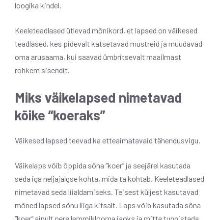
loogika kindel.
Keeleteadlased ütlevad mõnikord, et lapsed on väikesed
teadlased, kes pidevalt katsetavad mustreid ja muudavad
oma arusaama, kui saavad ümbritsevalt maailmast
rohkem sisendit.
Miks väikelapsed nimetavad
kõike “koeraks”
Väikesed lapsed teevad ka etteaimatavaid tähendusvigu.
Väikelaps võib õppida sõna “koer” ja seejärel kasutada
seda iga neljajalgse kohta, mida ta kohtab. Keeleteadlased
nimetavad seda liialdamiseks. Teisest küljest kasutavad
mõned lapsed sõnu liiga kitsalt. Laps võib kasutada sõna
“koer” ainult pere lemmiklooma jaoks ja mitte tunnistada,