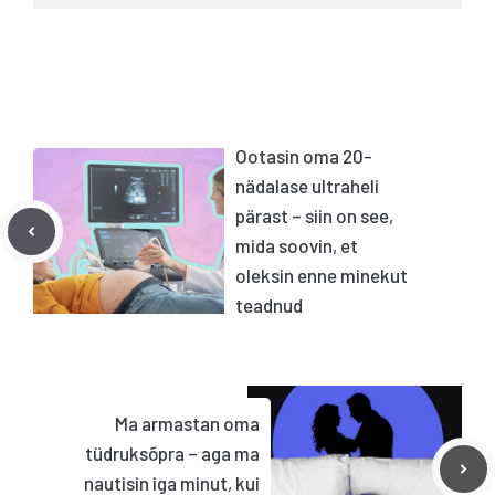
Ootasin oma 20-
nädalase ultraheli
pärast – siin on see,
mida soovin, et
oleksin enne minekut
teadnud
Ma armastan oma
tüdruksõpra – aga ma
nautisin iga minut, kui