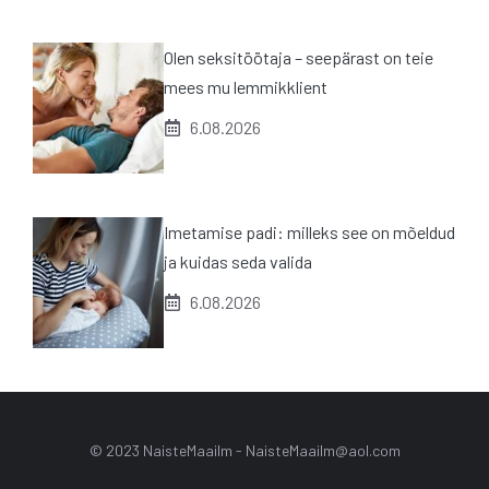
Olen seksitöötaja – seepärast on teie
mees mu lemmikklient
6.08.2026
Imetamise padi: milleks see on mõeldud
ja kuidas seda valida
6.08.2026
© 2023 NaisteMaailm -
NaisteMaailm@aol.com