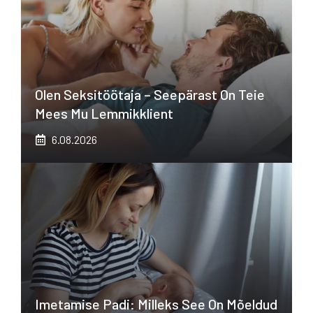
Olen Seksitöötaja – Seepärast On Teie
Mees Mu Lemmikklient
6.08.2026
Imetamise Padi: Milleks See On Mõeldud