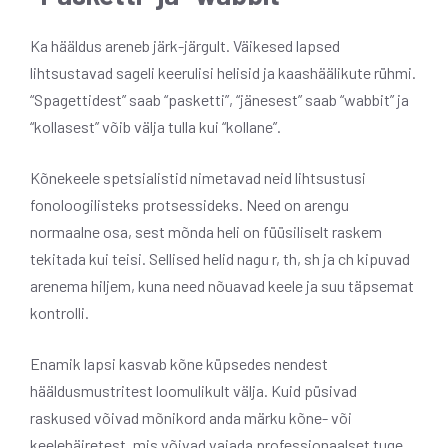
Ka hääldus areneb järk-järgult. Väikesed lapsed
lihtsustavad sageli keerulisi helisid ja kaashäälikute rühmi.
“Spagettidest” saab “pasketti”, “jänesest” saab “wabbit” ja
“kollasest” võib välja tulla kui “kollane”.
Kõnekeele spetsialistid nimetavad neid lihtsustusi
fonoloogilisteks protsessideks. Need on arengu
normaalne osa, sest mõnda heli on füüsiliselt raskem
tekitada kui teisi. Sellised helid nagu r, th, sh ja ch kipuvad
arenema hiljem, kuna need nõuavad keele ja suu täpsemat
kontrolli.
Enamik lapsi kasvab kõne küpsedes nendest
hääldusmustritest loomulikult välja. Kuid püsivad
raskused võivad mõnikord anda märku kõne- või
keelehäiretest, mis võivad vajada professionaalset tuge.