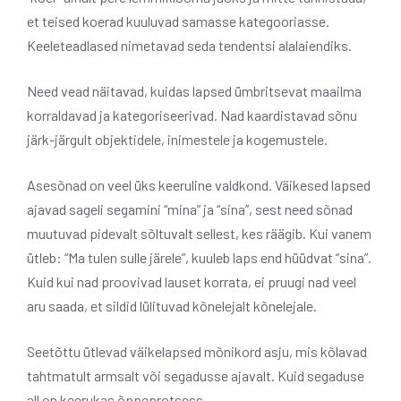
et teised koerad kuuluvad samasse kategooriasse.
Keeleteadlased nimetavad seda tendentsi alalaiendiks.
Need vead näitavad, kuidas lapsed ümbritsevat maailma
korraldavad ja kategoriseerivad. Nad kaardistavad sõnu
järk-järgult objektidele, inimestele ja kogemustele.
Asesõnad on veel üks keeruline valdkond. Väikesed lapsed
ajavad sageli segamini “mina” ja “sina”, sest need sõnad
muutuvad pidevalt sõltuvalt sellest, kes räägib. Kui vanem
ütleb: “Ma tulen sulle järele”, kuuleb laps end hüüdvat “sina”.
Kuid kui nad proovivad lauset korrata, ei pruugi nad veel
aru saada, et sildid lülituvad kõnelejalt kõnelejale.
Seetõttu ütlevad väikelapsed mõnikord asju, mis kõlavad
tahtmatult armsalt või segadusse ajavalt. Kuid segaduse
all on keerukas õppeprotsess.