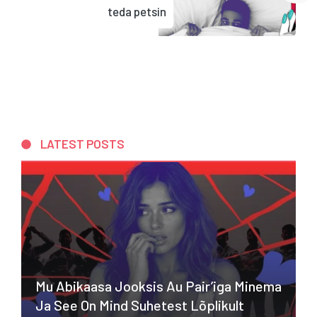
teda petsin
LATEST POSTS
Mu Abikaasa Jooksis Au Pair’iga Minema
Ja See On Mind Suhetest Lõplikult