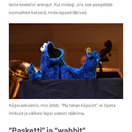
laste keelelist arengut. Kui midagi, siis see peegeldab
loomulikke katseid, mida lapsed läbivad.
Küpsisekoletis, mis ütleb: “Ma tahan küpsist”, ei õpeta
imikuid ja väikesi lapsi valesti rääkima.
“Pasketti” ja “wabbit”