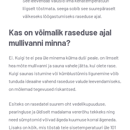
See leevendab valusid ilma kehatemperatuuri
liigselt tõstmata, seega sobib see suurepäraselt
väikeseks lõõgastumiseks raseduse ajal.
Kas on võimalik raseduse ajal
mullivanni minna?
Ei. Kuigi te ei pea üle minema külma duši peale, on ilmselt
hea mõte mullivanni ja sauna vahele jätta, kui olete rase.
Kuigi saunas istumine või kümblustünnis ligunemine võib
tunduda ideaalne vahend raseduse valude leevendamiseks,
on mõlemad tegevused riskantsed.
Esiteks on rasedatel suurem oht ​​vedelikupuuduse,
pearingluse ja üldiselt madalama vererõhu tekkeks ning
need sümptomid võivad ägeda kuumuse korral ägeneda.
Lisaks on kõik, mis tõstab teie sisetemperatuuri üle 101