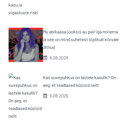
Mu abikaasa jooksis au pair’iga minema
ja see on mind suhetest lõplikult kõrvale
jätnud
6.08.2026
Kas suvepuhkus on lastele kasulik? On
aeg, et teadlased küsisid neilt
6.08.2026