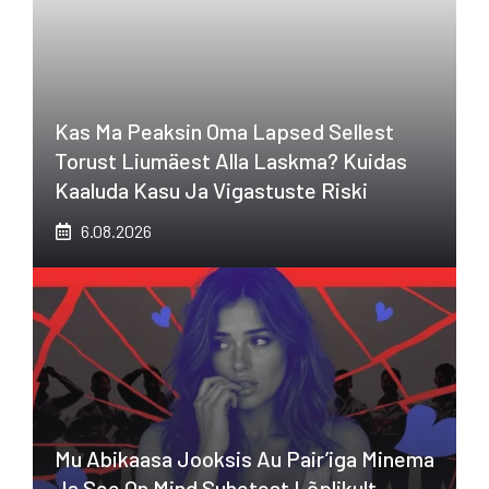
Kas Ma Peaksin Oma Lapsed Sellest
Torust Liumäest Alla Laskma? Kuidas
Kaaluda Kasu Ja Vigastuste Riski
6.08.2026
Mu Abikaasa Jooksis Au Pair’iga Minema
Ja See On Mind Suhetest Lõplikult