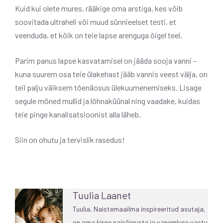
Kuid kui olete mures, rääkige oma arstiga, kes võib
soovitada ultraheli või muud sünnieelset testi, et
veenduda, et kõik on teie lapse arenguga õigel teel.
Parim panus lapse kasvatamisel on jääda sooja vanni –
kuna suurem osa teie ülakehast jääb vannis veest välja, on
teil palju väiksem tõenäosus ülekuumenemiseks. Lisage
segule mõned mullid ja lõhnaküünal ning vaadake, kuidas
teie pinge kanalisatsioonist alla läheb.
Siin on ohutu ja tervislik rasedus!
Tuulia Laanet
Tuulia, Naistemaailma inspireeritud asutaja,
on oma kirge naisõiguste ja vanemluse vastu