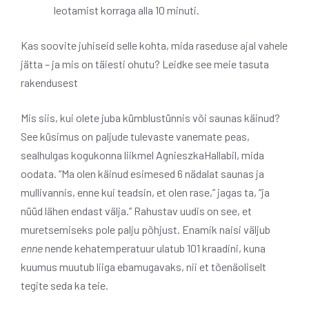
leotamist korraga alla 10 minuti.
Kas soovite juhiseid selle kohta, mida raseduse ajal vahele
jätta – ja mis on täiesti ohutu? Leidke see meie tasuta
rakendusest
Mis siis, kui olete juba kümblustünnis või saunas käinud?
See küsimus on paljude tulevaste vanemate peas,
sealhulgas kogukonna liikmel AgnieszkaHallabil, mida
oodata. “Ma olen käinud esimesed 6 nädalat saunas ja
mullivannis, enne kui teadsin, et olen rase,” jagas ta, “ja
nüüd lähen endast välja.” Rahustav uudis on see, et
muretsemiseks pole palju põhjust. Enamik naisi väljub
enne
nende kehatemperatuur ulatub 101 kraadini, kuna
kuumus muutub liiga ebamugavaks, nii et tõenäoliselt
tegite seda ka teie.