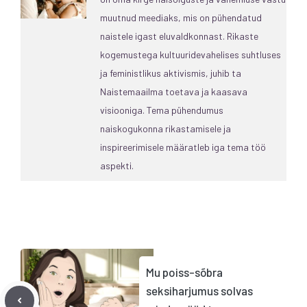
muutnud meediaks, mis on pühendatud
naistele igast eluvaldkonnast. Rikaste
kogemustega kultuuridevahelises suhtluses
ja feministlikus aktivismis, juhib ta
Naistemaailma toetava ja kaasava
visiooniga. Tema pühendumus
naiskogukonna rikastamisele ja
inspireerimisele määratleb iga tema töö
aspekti.
Mu poiss-sõbra
seksiharjumus solvas