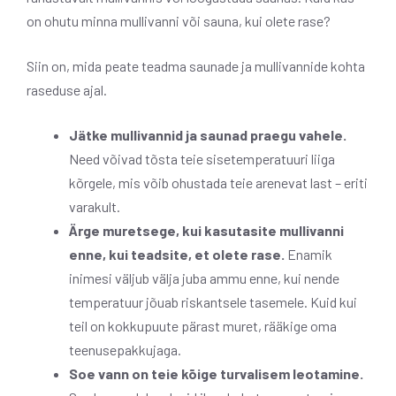
on ohutu minna mullivanni või sauna, kui olete rase?
Siin on, mida peate teadma saunade ja mullivannide kohta
raseduse ajal.
Jätke mullivannid ja saunad praegu vahele.
Need võivad tõsta teie sisetemperatuuri liiga
kõrgele, mis võib ohustada teie arenevat last – eriti
varakult.
Ärge muretsege, kui kasutasite mullivanni
enne, kui teadsite, et olete rase.
Enamik
inimesi väljub välja juba ammu enne, kui nende
temperatuur jõuab riskantsele tasemele. Kuid kui
teil on kokkupuute pärast muret, rääkige oma
teenusepakkujaga.
Soe vann on teie kõige turvalisem leotamine.