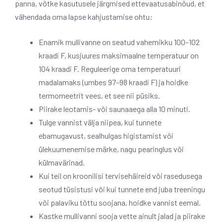
panna, võtke kasutusele järgmised ettevaatusabinõud, et
vähendada oma lapse kahjustamise ohtu:
Enamik mullivanne on seatud vahemikku 100–102
kraadi F, kusjuures maksimaalne temperatuur on
104 kraadi F. Reguleerige oma temperatuuri
madalamaks (umbes 97–98 kraadi F) ja hoidke
termomeetrit vees, et see nii püsiks.
Piirake leotamis- või saunaaega alla 10 minuti.
Tulge vannist välja niipea, kui tunnete
ebamugavust, sealhulgas higistamist või
ülekuumenemise märke, nagu pearinglus või
külmavärinad.
Kui teil on kroonilisi tervisehäireid või rasedusega
seotud tüsistusi või kui tunnete end juba treeningu
või palaviku tõttu soojana, hoidke vannist eemal.
Kastke mullivanni sooja vette ainult jalad ja piirake