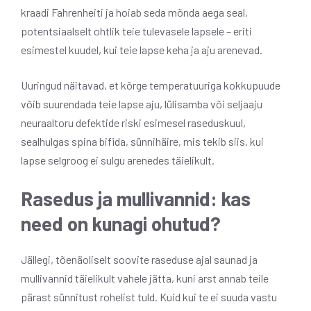
kraadi Fahrenheiti ja hoiab seda mõnda aega seal,
potentsiaalselt ohtlik teie tulevasele lapsele – eriti
esimestel kuudel, kui teie lapse keha ja aju arenevad.
Uuringud näitavad, et kõrge temperatuuriga kokkupuude
võib suurendada teie lapse aju, lülisamba või seljaaju
neuraaltoru defektide riski esimesel raseduskuul,
sealhulgas spina bifida, sünnihäire, mis tekib siis, kui
lapse selgroog ei sulgu arenedes täielikult.
Rasedus ja mullivannid: kas
need on kunagi ohutud?
Jällegi, tõenäoliselt soovite raseduse ajal saunad ja
mullivannid täielikult vahele jätta, kuni arst annab teile
pärast sünnitust rohelist tuld. Kuid kui te ei suuda vastu