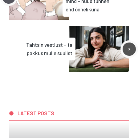
mind – nüüd tunnen
end õnnelikuna
Tahtsin vestlust – ta
pakkus mulle suulist
LATEST POSTS