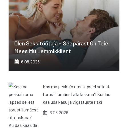
Olen Seksitöötaja – Seepärast On Teie
Mees Mu Lemmikklient
6.08.2026
Kas ma peaksin oma lapsed sellest
torust liumäest alla laskma? Kuidas
kaaluda kasu ja vigastuste riski
6.08.2026