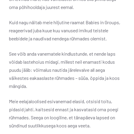
oma põhihooldaja juurest eemal.
Kuid nagu näitab meie hiljutine raamat Babies in Groups,
reageerivad juba kuue kuu vanused imikud teistele
beebidele ja naudivad nendega rühmades olemist.
See võib anda vanematele kindlustunde, et nende laps
võidab lastehoius midagi, millest neil enamasti kodus
puudu jääb: võimalus nautida järelevalve all aega
väikestes eakaaslaste rühmades – süüa, õppida ja koos
mängida.
Meie eelajaloolised esivanemad elasid, otsisid toitu,
pidasid jahti, kaitsesid ennast ja kasvatasid oma poegi
rühmades. Seega on loogiline, et tänapäeva lapsed on
sündinud suutlikkusega koos aega veeta.