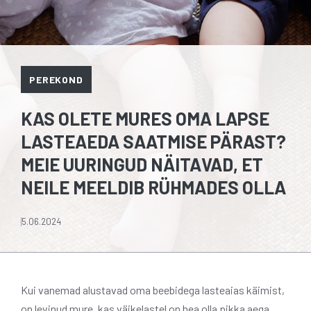
PEREKOND
KAS OLETE MURES OMA LAPSE
LASTEAEDA SAATMISE PÄRAST?
MEIE UURINGUD NÄITAVAD, ET
NEILE MEELDIB RÜHMADES OLLA
5.06.2024
Kui vanemad alustavad oma beebidega lasteaias käimist,
on levinud mure, kas väikelastel on hea olla pikka aega