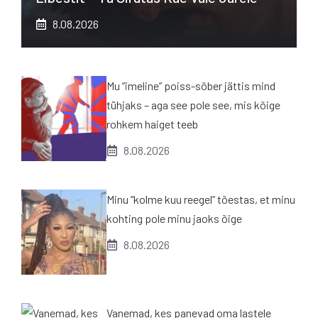
8.08.2026
Mu “imeline” poiss-sõber jättis mind
tühjaks – aga see pole see, mis kõige
rohkem haiget teeb
8.08.2026
Minu “kolme kuu reegel” tõestas, et minu
kohting pole minu jaoks õige
8.08.2026
Vanemad, kes panevad oma lastele