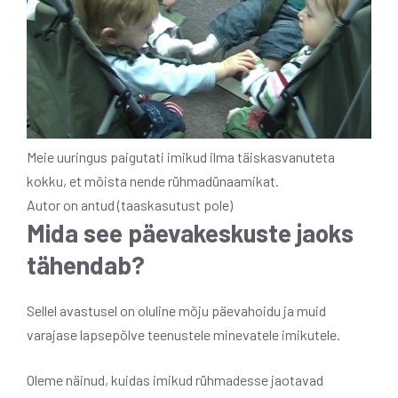
Meie uuringus paigutati imikud ilma täiskasvanuteta
kokku, et mõista nende rühmadünaamikat.
Autor on antud (taaskasutust pole)
Mida see päevakeskuste jaoks
tähendab?
Sellel avastusel on oluline mõju päevahoidu ja muid
varajase lapsepõlve teenustele minevatele imikutele.
Oleme näinud, kuidas imikud rühmadesse jaotavad