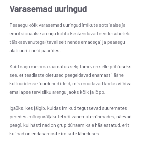
Varasemad uuringud
Peaaegu kõik varasemad uuringud imikute sotsiaalse ja
emotsionaalse arengu kohta keskenduvad nende suhetele
täiskasvanutega (tavaliselt nende emadega) ja peaaegu
alati uuriti neid paarides.
Kuid nagu me oma raamatus selgitame, on selle põhjuseks
see, et teadlaste oletused peegeldavad enamasti lääne
kultuuridesse juurdunud ideid, mis muudavad kodus viibiva
ema lapse tervisliku arengu jaoks kõik ja lõpp.
Igaüks, kes jälgib, kuidas imikud tegutsevad suuremates
peredes, mänguväljakutel või vanemate rühmades, näevad
peagi, kui hästi nad on grupidünaamikale häälestatud, eriti
kui nad on endasarnaste imikute läheduses.