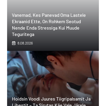
Vanemad, Kes Panevad Oma Lastele
Ekraanid Ette, On Rohkem Seotud
Nende Enda Stressiga Kui Muude
Teguritega
8.08.2026
Hoidsin Voodi Juures Tiigripalsamit Ja
Libestit – Ta Sirutas Käe Vale Järele