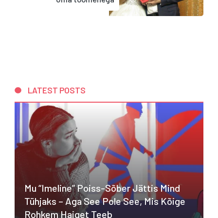
LATEST POSTS
Mu “imeline” Poiss-Sõber Jättis Mind
Tühjaks – Aga See Pole See, Mis Kõige
Rohkem Haiget Teeb