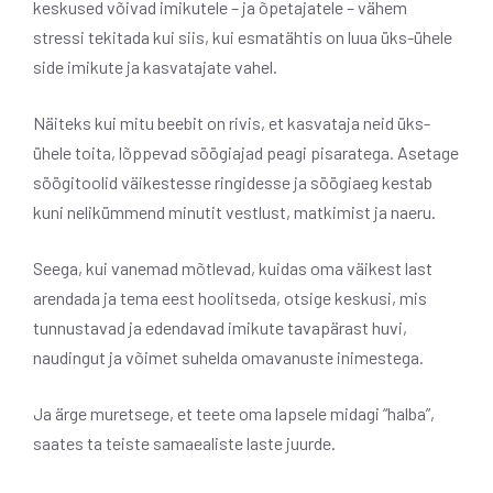
keskused võivad imikutele – ja õpetajatele – vähem
stressi tekitada kui siis, kui esmatähtis on luua üks-ühele
side imikute ja kasvatajate vahel.
Näiteks kui mitu beebit on rivis, et kasvataja neid üks-
ühele toita, lõppevad söögiajad peagi pisaratega. Asetage
söögitoolid väikestesse ringidesse ja söögiaeg kestab
kuni nelikümmend minutit vestlust, matkimist ja naeru.
Seega, kui vanemad mõtlevad, kuidas oma väikest last
arendada ja tema eest hoolitseda, otsige keskusi, mis
tunnustavad ja edendavad imikute tavapärast huvi,
naudingut ja võimet suhelda omavanuste inimestega.
Ja ärge muretsege, et teete oma lapsele midagi “halba”,
saates ta teiste samaealiste laste juurde.