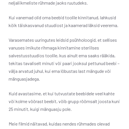
neljaliikmeliste rühmade jaoks ruutudeks.
Kui vanemad olid oma beebid toolile kinnitanud, lahkusid
kõik täiskasvanud stuudiost ja kaamerad läksid veerema.
Varasemates uuringutes leidsid psühholoogid, et sellises
vanuses imikute rihmaga kinnitamine steriilses
salvestusstuudios toolile, kus ainult ema saaks rääkida,
tekitas tavaliselt minuti või paari jooksul pettunud beebi –
välja arvatud juhul, kui ema lõbustas last mängude või
mänguasjadega.
Kuid avastasime, et kui tutvustate beebidele veel kahte
või kolme võõrast beebit, võib grupp rõõmsalt joosta kuni
25 minutit, kuigi mänguasju pole.
Meie filmid näitavad, kuidas nendes rühmades olevad