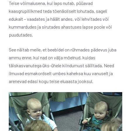
Teise võimalusena, kui laps nutab, püüavad
kaasgrupiliikmed teda tõenäoliselt lohutada, sageli
edukalt – vaadates ja häält andes, või lehvitades või
kummardudes ja sirutades ahastuses lapse poole või
puudutades.
See näitab meile, et beebidel on rühmades pädevus juba
ammu enne, kui nad on välja mõelnud, kuidas
täiskasvanutega üks-ühele kiindumust säilitada. Need
ilmuvad esmakordselt umbes kaheksa kuu vanuselt ja
arenevad edasi kogu teise eluaasta jooksul.