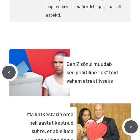
inspireerimisele määratleb iga tema töö
aspekti.
Gen Z sõnul muudab
see poliitiline “ick” teid
vähem atraktiivseks
Ma katkestasin oma
neli aastat kestnud
suhte, et abielluda
oma töömehega