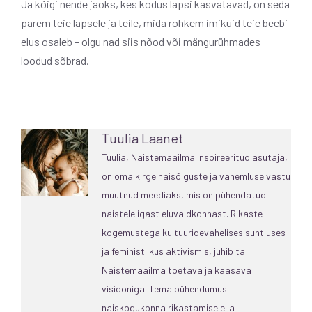
Ja kõigi nende jaoks, kes kodus lapsi kasvatavad, on seda
parem teie lapsele ja teile, mida rohkem imikuid teie beebi
elus osaleb – olgu nad siis nõod või mängurühmades
loodud sõbrad.
Tuulia Laanet
Tuulia, Naistemaailma inspireeritud asutaja,
on oma kirge naisõiguste ja vanemluse vastu
muutnud meediaks, mis on pühendatud
naistele igast eluvaldkonnast. Rikaste
kogemustega kultuuridevahelises suhtluses
ja feministlikus aktivismis, juhib ta
Naistemaailma toetava ja kaasava
visiooniga. Tema pühendumus
naiskogukonna rikastamisele ja