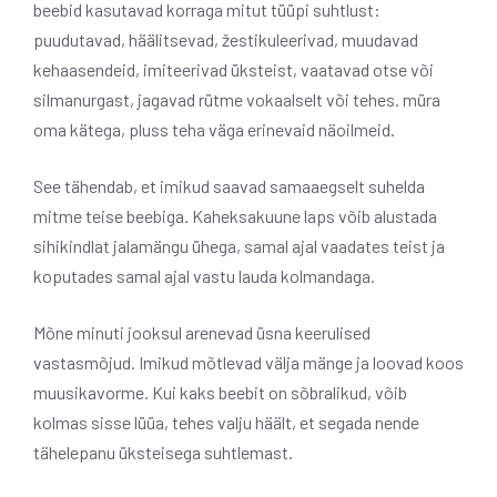
beebid kasutavad korraga mitut tüüpi suhtlust:
puudutavad, häälitsevad, žestikuleerivad, muudavad
kehaasendeid, imiteerivad üksteist, vaatavad otse või
silmanurgast, jagavad rütme vokaalselt või tehes. müra
oma kätega, pluss teha väga erinevaid näoilmeid.
See tähendab, et imikud saavad samaaegselt suhelda
mitme teise beebiga. Kaheksakuune laps võib alustada
sihikindlat jalamängu ühega, samal ajal vaadates teist ja
koputades samal ajal vastu lauda kolmandaga.
Mõne minuti jooksul arenevad üsna keerulised
vastasmõjud. Imikud mõtlevad välja mänge ja loovad koos
muusikavorme. Kui kaks beebit on sõbralikud, võib
kolmas sisse lüüa, tehes valju häält, et segada nende
tähelepanu üksteisega suhtlemast.