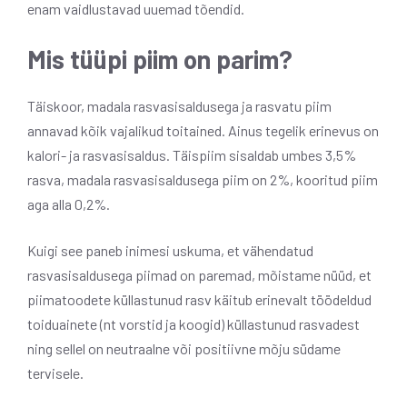
enam vaidlustavad uuemad tõendid.
Mis tüüpi piim on parim?
Täiskoor, madala rasvasisaldusega ja rasvatu piim
annavad kõik vajalikud toitained. Ainus tegelik erinevus on
kalori- ja rasvasisaldus. Täispiim sisaldab umbes 3,5%
rasva, madala rasvasisaldusega piim on 2%, kooritud piim
aga alla 0,2%.
Kuigi see paneb inimesi uskuma, et vähendatud
rasvasisaldusega piimad on paremad, mõistame nüüd, et
piimatoodete küllastunud rasv käitub erinevalt töödeldud
toiduainete (nt vorstid ja koogid) küllastunud rasvadest
ning sellel on neutraalne või positiivne mõju südame
tervisele.