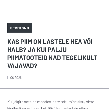
PEREKOND
KAS PIIM ON LASTELE HEA VÕI
HALB? JA KUI PALJU
PIIMATOOTEID NAD TEGELIKULT
VAJAVAD?
11.06.2026
Kui jälgite sotsiaalmeedias laste toitumise sisu, olete
kindlasti segaduses, kui rääkida oma lastele piima