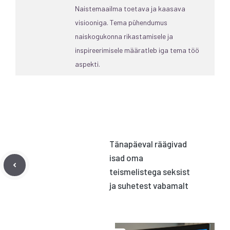
Naistemaailma toetava ja kaasava
visiooniga. Tema pühendumus
naiskogukonna rikastamisele ja
inspireerimisele määratleb iga tema töö
aspekti.
Tänapäeval räägivad
isad oma
teismelistega seksist
ja suhetest vabamalt