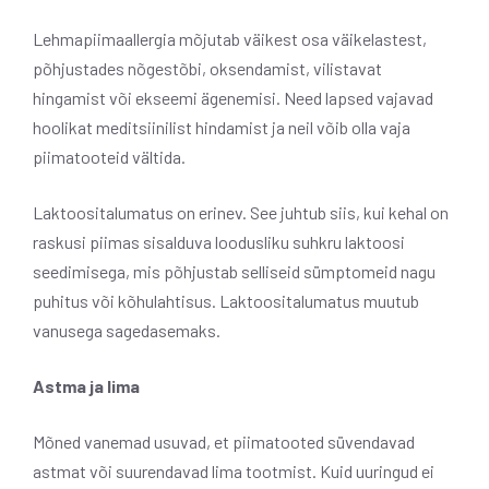
Lehmapiimaallergia mõjutab väikest osa väikelastest,
põhjustades nõgestõbi, oksendamist, vilistavat
hingamist või ekseemi ägenemisi. Need lapsed vajavad
hoolikat meditsiinilist hindamist ja neil võib olla vaja
piimatooteid vältida.
Laktoositalumatus on erinev. See juhtub siis, kui kehal on
raskusi piimas sisalduva loodusliku suhkru laktoosi
seedimisega, mis põhjustab selliseid sümptomeid nagu
puhitus või kõhulahtisus. Laktoositalumatus muutub
vanusega sagedasemaks.
Astma ja lima
Mõned vanemad usuvad, et piimatooted süvendavad
astmat või suurendavad lima tootmist. Kuid uuringud ei