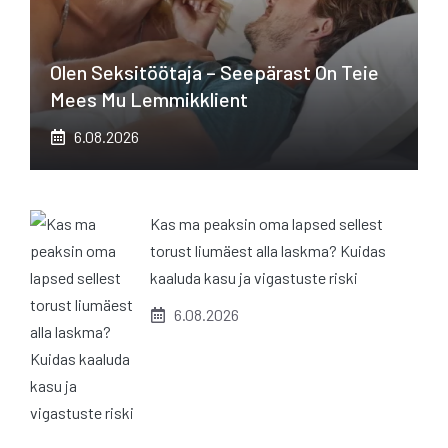
Olen Seksitöötaja – Seepärast On Teie
Mees Mu Lemmikklient
6.08.2026
Kas ma peaksin oma lapsed sellest
torust liumäest alla laskma? Kuidas
kaaluda kasu ja vigastuste riski
6.08.2026