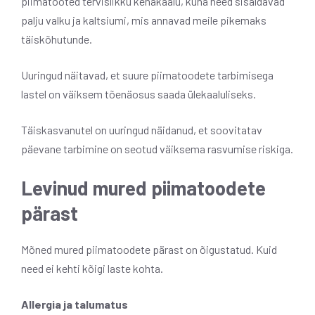
piimatooted tervislikku kehakaalu, kuna need sisaldavad
palju valku ja kaltsiumi, mis annavad meile pikemaks
täiskõhutunde.
Uuringud näitavad, et suure piimatoodete tarbimisega
lastel on väiksem tõenäosus saada ülekaaluliseks.
Täiskasvanutel on uuringud näidanud, et soovitatav
päevane tarbimine on seotud väiksema rasvumise riskiga.
Levinud mured piimatoodete
pärast
Mõned mured piimatoodete pärast on õigustatud. Kuid
need ei kehti kõigi laste kohta.
Allergia ja talumatus