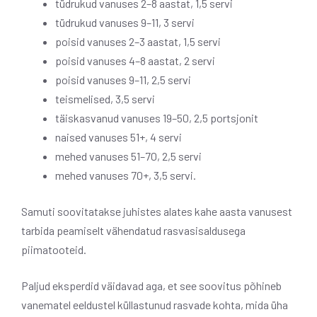
tüdrukud vanuses 2–8 aastat, 1,5 servi
tüdrukud vanuses 9–11, 3 servi
poisid vanuses 2–3 aastat, 1,5 servi
poisid vanuses 4–8 aastat, 2 servi
poisid vanuses 9–11, 2,5 servi
teismelised, 3,5 servi
täiskasvanud vanuses 19–50, 2,5 portsjonit
naised vanuses 51+, 4 servi
mehed vanuses 51–70, 2,5 servi
mehed vanuses 70+, 3,5 servi.
Samuti soovitatakse juhistes alates kahe aasta vanusest
tarbida peamiselt vähendatud rasvasisaldusega
piimatooteid.
Paljud eksperdid väidavad aga, et see soovitus põhineb
vanematel eeldustel küllastunud rasvade kohta, mida üha