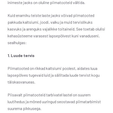
inimeste jaoks on oluline piimatooteid vältida.
Kuid enamiku teiste laste jaoks võivad piimatooted
pakkuda kaltsiumi, joodi, valku ja muid tervislikuks
kasvuks ja arenguks vajalikke toitaineid. See toetab olulisi
kehasüsteeme varasest lapsepõlvest kuni vanaduseni,
sealhulgas:
1. Luude tervis
Piimatooted on rikkad kaltsiumi poolest, aidates luua
lapsepõlves tugevaid luid ja säilitada luude tervist kogu
täiskasvanueas.
Piisavalt piimatooteid tarbivatel lastel on suurem
luutihedus ja mõned uuringud seostavad piimatarbimist
suurema pikkusega.