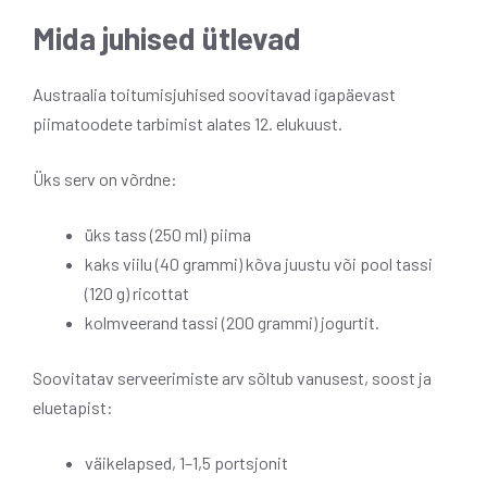
Mida juhised ütlevad
Austraalia toitumisjuhised soovitavad igapäevast
piimatoodete tarbimist alates 12. elukuust.
Üks serv on võrdne:
üks tass (250 ml) piima
kaks viilu (40 grammi) kõva juustu või pool tassi
(120 g) ricottat
kolmveerand tassi (200 grammi) jogurtit.
Soovitatav serveerimiste arv sõltub vanusest, soost ja
eluetapist:
väikelapsed, 1–1,5 portsjonit