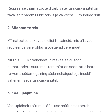
Regulaarselt piimatooteid tarbivatel täiskasvanutel on
tavaliselt parem luude tervis ja väiksem luumurdude risk.
2. Südame tervis
Piimatooted pakuvad olulisi toitaineid, mis aitavad
reguleerida vererõhku ja toetavad vereringet.
Nii täis- kui ka vähendatud rasvasisaldusega
piimatoodete suuremat tarbimist on seostatud laste
tervema südamega ning südamehaiguste ja insuldi
vähenemisega täiskasvanutel.
3. Kaalujälgimine
Vastupidiselt toitumistööstuse müütidele toetab