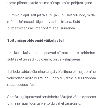
toeta piimatooteid astma sümptomite põhjustajana.
Piim võib ajutiselt jätta suhu ja kurku kattetunde, mida
mõned inimesed tõlgendavad lisalimana. Kuid
piimatooted ise lima tootmist ei suurenda.
Toitumisprobleemid väikelastel
Üks kord, kui vanemad peavad piimatoodete tarbimise
suhtes ettevaatlikud olema, on väikelapseeas.
Tahkele toidule ülemineku ajal võib liigne piima joomine
vähendada laste isu rauarikka toidu järele ja suurendada
rauapuuduse riski.
Seetõttu julgustavad tervishoiutöötajad väikelapseeas
piima ja rauarikka tahke toidu vahel tasakaalu.