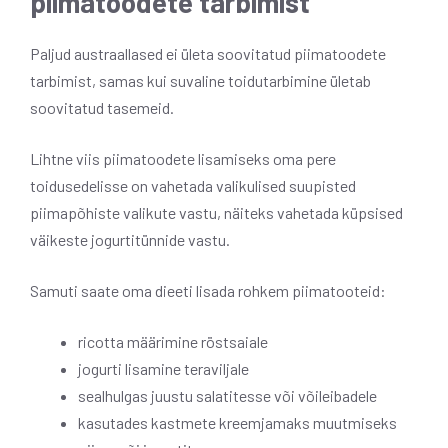
piimatoodete tarbimist
Paljud austraallased ei ületa soovitatud piimatoodete
tarbimist, samas kui suvaline toidutarbimine ületab
soovitatud tasemeid.
Lihtne viis piimatoodete lisamiseks oma pere
toidusedelisse on vahetada valikulised suupisted
piimapõhiste valikute vastu, näiteks vahetada küpsised
väikeste jogurtitünnide vastu.
Samuti saate oma dieeti lisada rohkem piimatooteid:
ricotta määrimine röstsaiale
jogurti lisamine teraviljale
sealhulgas juustu salatitesse või võileibadele
kasutades kastmete kreemjamaks muutmiseks