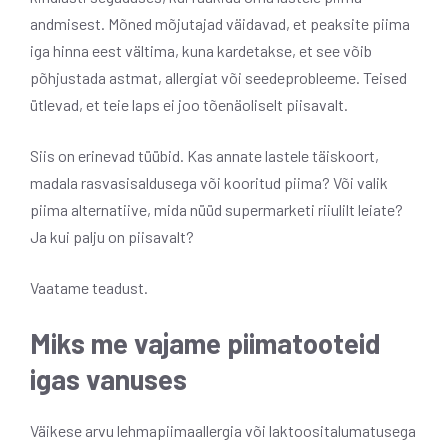
andmisest. Mõned mõjutajad väidavad, et peaksite piima
iga hinna eest vältima, kuna kardetakse, et see võib
põhjustada astmat, allergiat või seedeprobleeme. Teised
ütlevad, et teie laps ei joo tõenäoliselt piisavalt.
Siis on erinevad tüübid. Kas annate lastele täiskoort,
madala rasvasisaldusega või kooritud piima? Või valik
piima alternatiive, mida nüüd supermarketi riiulilt leiate?
Ja kui palju on piisavalt?
Vaatame teadust.
Miks me vajame piimatooteid
igas vanuses
Väikese arvu lehmapiimaallergia või laktoositalumatusega