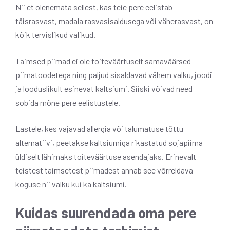
Nii et olenemata sellest, kas teie pere eelistab
täisrasvast, madala rasvasisaldusega või väherasvast, on
kõik tervislikud valikud.
Taimsed piimad ei ole toiteväärtuselt samaväärsed
piimatoodetega ning paljud sisaldavad vähem valku, joodi
ja looduslikult esinevat kaltsiumi. Siiski võivad need
sobida mõne pere eelistustele.
Lastele, kes vajavad allergia või talumatuse tõttu
alternatiivi, peetakse kaltsiumiga rikastatud sojapiima
üldiselt lähimaks toiteväärtuse asendajaks. Erinevalt
teistest taimsetest piimadest annab see võrreldava
koguse nii valku kui ka kaltsiumi.
Kuidas suurendada oma pere