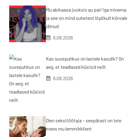
Mu abikaasa jooksis au pair’iga minema
ja see on mind suhetest lõplikult kõrvale
jätnud
6.08.2026
Kas suvepuhkus on lastele kasulik? On
aeg, et teadlased küsisid neilt
6.08.2026
Olen seksitöötaja – seepärast on teie
mees mu lemmikklient