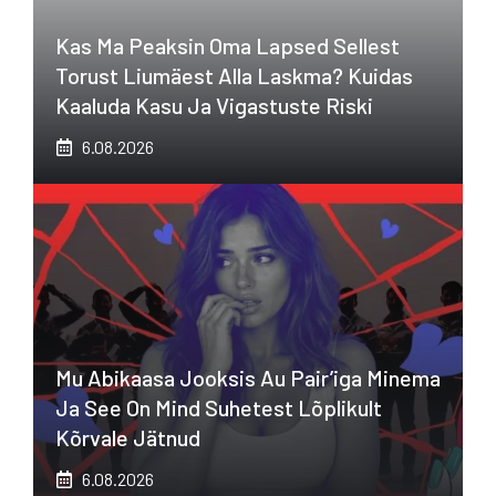
Kas Ma Peaksin Oma Lapsed Sellest
Torust Liumäest Alla Laskma? Kuidas
Kaaluda Kasu Ja Vigastuste Riski
6.08.2026
Mu Abikaasa Jooksis Au Pair’iga Minema
Ja See On Mind Suhetest Lõplikult
Kõrvale Jätnud
6.08.2026