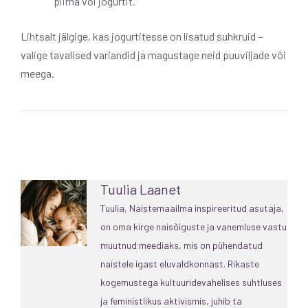
piima või jogurtit.
Lihtsalt jälgige, kas jogurtitesse on lisatud suhkruid –
valige tavalised variandid ja magustage neid puuviljade või
meega.
Tuulia Laanet
Tuulia, Naistemaailma inspireeritud asutaja,
on oma kirge naisõiguste ja vanemluse vastu
muutnud meediaks, mis on pühendatud
naistele igast eluvaldkonnast. Rikaste
kogemustega kultuuridevahelises suhtluses
ja feministlikus aktivismis, juhib ta