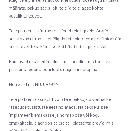
määrata, pakub see siiski teie ja teie lapse kohta
kasulikku teavet.
Teie platsenta sirutab toitaineid teie lapsele. Arstid
kasutavad ultraheli, et jälgida teie platsenta positsiooni ja
suurust, et teha kindlaks, kui hästi teie laps kasvab.
Puuduvad reaalsed teaduslikud tõendid, mis toetavad
platsenta positsiooni loote sugu ennustajana.
Noa Sterling, MD, OB/GYN
Teie platsenta asukoht võib teie pakkujaid võimalike
raseduse tüsistuste eest hoiatada. Näiteks kui see
implanteerib emakasse ja hõlmab osa või kogu
emakakaela, diagnoositakse teil platsenta previa, mis
võib põhjustada verejooksu.