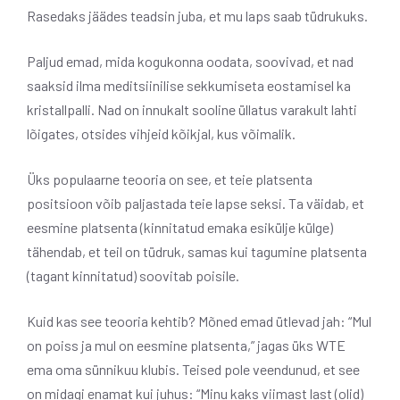
Rasedaks jäädes teadsin juba, et mu laps saab tüdrukuks.
Paljud emad, mida kogukonna oodata, soovivad, et nad
saaksid ilma meditsiinilise sekkumiseta eostamisel ka
kristallpalli. Nad on innukalt sooline üllatus varakult lahti
lõigates, otsides vihjeid kõikjal, kus võimalik.
Üks populaarne teooria on see, et teie platsenta
positsioon võib paljastada teie lapse seksi. Ta väidab, et
eesmine platsenta (kinnitatud emaka esikülje külge)
tähendab, et teil on tüdruk, samas kui tagumine platsenta
(tagant kinnitatud) soovitab poisile.
Kuid kas see teooria kehtib? Mõned emad ütlevad jah: “Mul
on poiss ja mul on eesmine platsenta,” jagas üks WTE
ema oma sünnikuu klubis. Teised pole veendunud, et see
on midagi enamat kui juhus: “Minu kaks viimast last (olid)