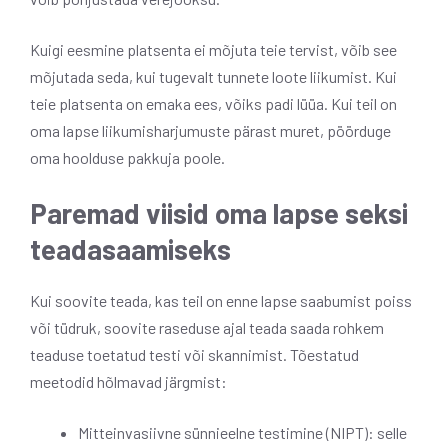
Kuigi eesmine platsenta ei mõjuta teie tervist, võib see
mõjutada seda, kui tugevalt tunnete loote liikumist. Kui
teie platsenta on emaka ees, võiks padi lüüa. Kui teil on
oma lapse liikumisharjumuste pärast muret, pöörduge
oma hoolduse pakkuja poole.
Paremad viisid oma lapse seksi
teadasaamiseks
Kui soovite teada, kas teil on enne lapse saabumist poiss
või tüdruk, soovite raseduse ajal teada saada rohkem
teaduse toetatud testi või skannimist. Tõestatud
meetodid hõlmavad järgmist:
Mitteinvasiivne sünnieelne testimine (NIPT): selle