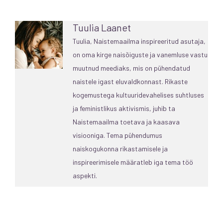
Tuulia Laanet
Tuulia, Naistemaailma inspireeritud asutaja,
on oma kirge naisõiguste ja vanemluse vastu
muutnud meediaks, mis on pühendatud
naistele igast eluvaldkonnast. Rikaste
kogemustega kultuuridevahelises suhtluses
ja feministlikus aktivismis, juhib ta
Naistemaailma toetava ja kaasava
visiooniga. Tema pühendumus
naiskogukonna rikastamisele ja
inspireerimisele määratleb iga tema töö
aspekti.