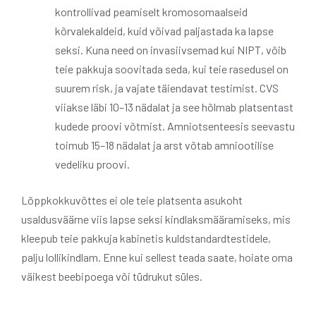
kontrollivad peamiselt kromosomaalseid
kõrvalekaldeid, kuid võivad paljastada ka lapse
seksi. Kuna need on invasiivsemad kui NIPT, võib
teie pakkuja soovitada seda, kui teie rasedusel on
suurem risk, ja vajate täiendavat testimist. CVS
viiakse läbi 10–13 nädalat ja see hõlmab platsentast
kudede proovi võtmist. Amniotsenteesis seevastu
toimub 15–18 nädalat ja arst võtab amniootilise
vedeliku proovi.
Lõppkokkuvõttes ei ole teie platsenta asukoht
usaldusväärne viis lapse seksi kindlaksmääramiseks, mis
kleepub teie pakkuja kabinetis kuldstandardtestidele,
palju lollikindlam. Enne kui sellest teada saate, hoiate oma
väikest beebipoega või tüdrukut süles.