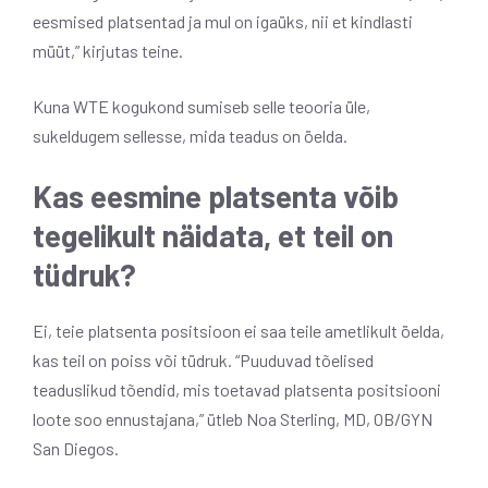
eesmised platsentad ja mul on igaüks, nii et kindlasti
müüt,” kirjutas teine.
Kuna WTE kogukond sumiseb selle teooria üle,
sukeldugem sellesse, mida teadus on öelda.
Kas eesmine platsenta võib
tegelikult näidata, et teil on
tüdruk?
Ei, teie platsenta positsioon ei saa teile ametlikult öelda,
kas teil on poiss või tüdruk. “Puuduvad tõelised
teaduslikud tõendid, mis toetavad platsenta positsiooni
loote soo ennustajana,” ütleb Noa Sterling, MD, OB/GYN
San Diegos.