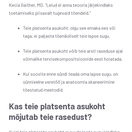
Kecia Gaither, MD. “Leiud ei anna teooria järjekindlaks
toetamiseks piisavalt tugevaid tõendeid.”
Teie platsenta asukoht, olgu see emaka ees või
taga, ei paljasta tõenäoliselt teie lapse sugu.
Teie platsenta asukoht võib teie arsti raseduse ajal
võimalike tervisekompositsioonide eest hoiatada.
Kui soovite enne sündi teada oma lapse sugu, on
sünnieelne veretöö ja anatoomia skaneerimine
tõestatud meetodid.
Kas teie platsenta asukoht
mõjutab teie rasedust?
Kuigi teie platsenta asukoht ei suuda loote sugu kindlaks