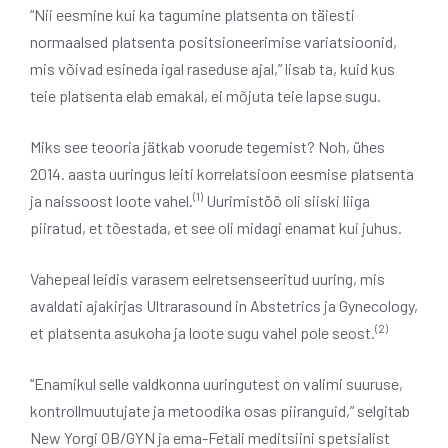
“Nii eesmine kui ka tagumine platsenta on täiesti
normaalsed platsenta positsioneerimise variatsioonid,
mis võivad esineda igal raseduse ajal,” lisab ta, kuid kus
teie platsenta elab emakal, ei mõjuta teie lapse sugu.
Miks see teooria jätkab voorude tegemist? Noh, ühes
2014. aasta uuringus leiti korrelatsioon eesmise platsenta
(1)
ja naissoost loote vahel.
Uurimistöö oli siiski liiga
piiratud, et tõestada, et see oli midagi enamat kui juhus.
Vahepeal leidis varasem eelretsenseeritud uuring, mis
avaldati ajakirjas Ultrarasound in Abstetrics ja Gynecology,
(2)
et platsenta asukoha ja loote sugu vahel pole seost.
“Enamikul selle valdkonna uuringutest on valimi suuruse,
kontrollmuutujate ja metoodika osas piiranguid,” selgitab
New Yorgi OB/GYN ja ema-Fetali meditsiini spetsialist