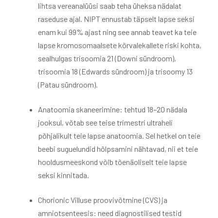
lihtsa vereanalüüsi saab teha üheksa nädalat
raseduse ajal. NIPT ennustab täpselt lapse seksi
enam kui 99% ajast ning see annab teavet ka teie
lapse kromosomaalsete kõrvalekallete riski kohta,
sealhulgas trisoomia 21 (Downi sündroom),
trisoomia 18 (Edwards sündroom) ja trisoomy 13
(Patau sündroom).
Anatoomia skaneerimine: tehtud 18–20 nädala
jooksul, võtab see teise trimestri ultraheli
põhjalikult teie lapse anatoomia. Sel hetkel on teie
beebi suguelundid hõlpsamini nähtavad, nii et teie
hooldusmeeskond võib tõenäoliselt teie lapse
seksi kinnitada.
Chorionic Villuse proovivõtmine (CVS) ja
amniotsenteesis: need diagnostilised testid