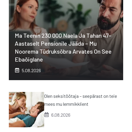
Ma Teenin 230 000 Naela Ja Tahan 47-
Aastaselt Pensionile Jääda – Mu
Noorema Tüdruksõbra Arvates On See
Ebaõiglane
5.08.2026
Olen seksitöötaja – seepärast on teie
mees mu lemmikklient
6.08.2026