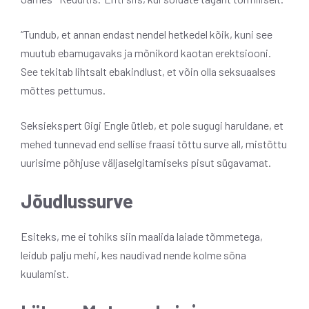
“Tundub, et annan endast nendel hetkedel kõik, kuni see
muutub ebamugavaks ja mõnikord kaotan erektsiooni.
See tekitab lihtsalt ebakindlust, et võin olla seksuaalses
mõttes pettumus.
Seksiekspert Gigi Engle ütleb, et pole sugugi haruldane, et
mehed tunnevad end sellise fraasi tõttu surve all, mistõttu
uurisime põhjuse väljaselgitamiseks pisut sügavamat.
Jõudlussurve
Esiteks, me ei tohiks siin maalida laiade tõmmetega,
leidub palju mehi, kes naudivad nende kolme sõna
kuulamist.