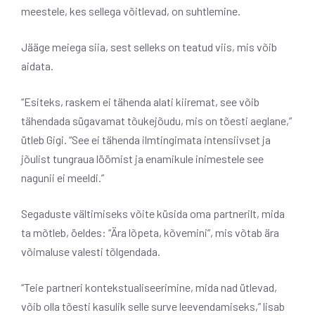
meestele, kes sellega võitlevad, on suhtlemine.
Jääge meiega siia, sest selleks on teatud viis, mis võib
aidata.
“Esiteks, raskem ei tähenda alati kiiremat, see võib
tähendada sügavamat tõukejõudu, mis on tõesti aeglane,”
ütleb Gigi. “See ei tähenda ilmtingimata intensiivset ja
jõulist tungraua löömist ja enamikule inimestele see
nagunii ei meeldi.”
Segaduste vältimiseks võite küsida oma partnerilt, mida
ta mõtleb, öeldes: “Ära lõpeta, kõvemini”, mis võtab ära
võimaluse valesti tõlgendada.
“Teie partneri kontekstualiseerimine, mida nad ütlevad,
võib olla tõesti kasulik selle surve leevendamiseks,” lisab