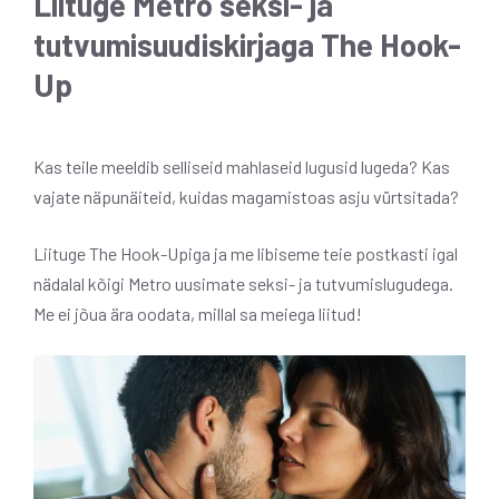
Liituge Metro seksi- ja
tutvumisuudiskirjaga The Hook-
Up
Kas teile meeldib selliseid mahlaseid lugusid lugeda? Kas
vajate näpunäiteid, kuidas magamistoas asju vürtsitada?
Liituge The Hook-Upiga ja me libiseme teie postkasti igal
nädalal kõigi Metro uusimate seksi- ja tutvumislugudega.
Me ei jõua ära oodata, millal sa meiega liitud!