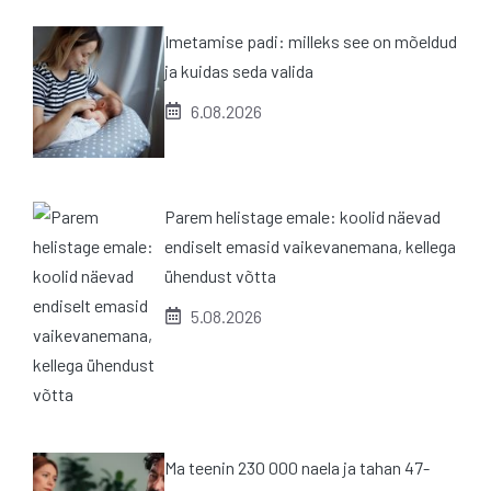
Imetamise padi: milleks see on mõeldud
ja kuidas seda valida
6.08.2026
Parem helistage emale: koolid näevad
endiselt emasid vaikevanemana, kellega
ühendust võtta
5.08.2026
Ma teenin 230 000 naela ja tahan 47-