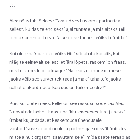
ta.
Alec nõustub, öeldes: “Avatud vestlus oma partneriga
sellest, kuidas te end seksi ajal tunnete ja mis aitaks teil
tunda suuremat turva- ja seotuse tunnet, võiks toimida.”
Kui olete naispartner, võiks Gigi sõnul olla kasulik, kui
räägite eelnevalt sellest, et “ära lõpeta, raskem” on fraas,
mis teile meeldib, ja lisage: “Ma tean, et mõne inimese
jaoks võib see survet tekitada ja ma ei taha teie jaoks
sellist olukorda luua, kas see on teile meeldiv?”
Kuid kui olete mees, kellel on see raskusi, soovitab Alec
“kasvatada lahket, kaastundlikku enesevestlust ja seksi
ümber kujundada, et keskenduda ühendusele,
vastastikusele naudingule ja partneriga koosviibimisele,
mitte ainult orgasmi saavutamisele”, mida saate teraapias