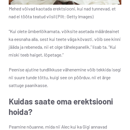
Mehed võivad kaotada erektsiooni, kui nad tunnevad, et
nad ei tööta teatud viisil (Pilt: Getty Images)
“Kui olete ümberlõikamata, võiksite asetada määrdeainet
ka eesnaha alla, sest kui teete väga kõvasti, võib see kinni
jääda ja rebeneda, nii et olge tähelepanelik,” lisab ta. “Kui
miski teeb haiget, lõpetage.”
Peenise ajutine tundlikkuse vähenemine võib tekkida isegi
nii suure tunde tõttu, kuigi see on pöörduv, nii et ärge
sattuge paanikasse.
Kuidas saate oma erektsiooni
hoida?
Peamine nõuanne, mida nii Alec kui ka Gigi annavad