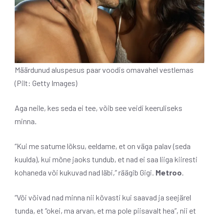
Määrdunud aluspesus paar voodis omavahel vestlemas
(Pilt: Getty Images)
Aga neile, kes seda ei tee, võib see veidi keeruliseks
minna.
“Kui me satume lõksu, eeldame, et on väga palav (seda
kuulda), kui mõne jaoks tundub, et nad ei saa liiga kiiresti
kohaneda või kukuvad nad läbi,” räägib Gigi.
Metroo
.
“Või võivad nad minna nii kõvasti kui saavad ja seejärel
tunda, et “okei, ma arvan, et ma pole piisavalt hea”, nii et