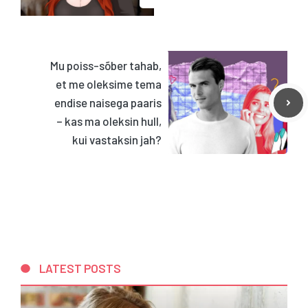
Mu poiss-sõber tahab,
et me oleksime tema
endise naisega paaris
– kas ma oleksin hull,
kui vastaksin jah?
LATEST POSTS