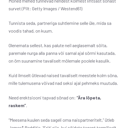
Mõned mehed tunnevad nendest kolmest lihtsast sõnast
survet (Pilt: Getty Images / Westend61)
Tunnista seda, partneriga suhtlemine selle üle, mida sa
voodis tahad, on kuum.
Olenemata sellest, kas palute neil aeglasemalt sõita,
paremale nurga alla panna või samal ajal sõrmi kasutada,
on õrn suunamine tavaliselt mõlemale poolele kasulik.
Kuid ilmselt ütlevad naised tavaliselt meestele kolm sõna,
mille tulemusena võivad nad seksi ajal pehmeks muutuda.
Need erektsiooni tapvad sõnad on:
“Ära lõpeta,
raskem”
.
“Meesena kuulen seda sageli oma naispartneritelt,” ütleb
James* Redditis. ‘Eriti siis, kui sõidate tagant tormiliselt.