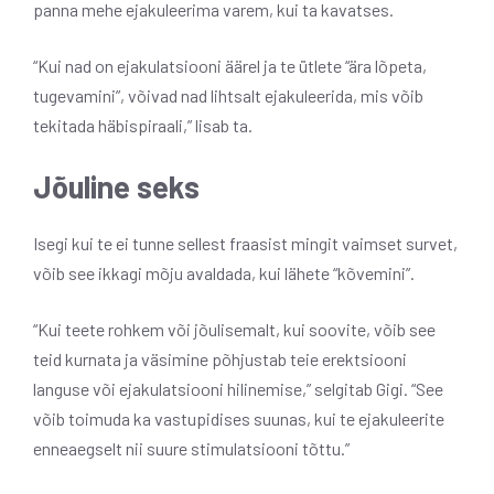
panna mehe ejakuleerima varem, kui ta kavatses.
“Kui nad on ejakulatsiooni äärel ja te ütlete “ära lõpeta,
tugevamini”, võivad nad lihtsalt ejakuleerida, mis võib
tekitada häbispiraali,” lisab ta.
Jõuline seks
Isegi kui te ei tunne sellest fraasist mingit vaimset survet,
võib see ikkagi mõju avaldada, kui lähete “kõvemini”.
“Kui teete rohkem või jõulisemalt, kui soovite, võib see
teid kurnata ja väsimine põhjustab teie erektsiooni
languse või ejakulatsiooni hilinemise,” selgitab Gigi. “See
võib toimuda ka vastupidises suunas, kui te ejakuleerite
enneaegselt nii suure stimulatsiooni tõttu.”