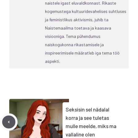
naistele igast eluvaldkonnast. Rikaste
kogemustega kultuuridevahelises suhtluses
ja feministlikus aktivismis, juhib ta
Naistemaailma toetava ja kaasava
visiooniga. Tema pühendumus
naiskogukonna rikastamisele ja
inspireerimisele määratleb iga tema töö
aspekti.
Seksisin sel nädalal
korra ja see tuletas
mulle meelde, miks ma
vallaline olen