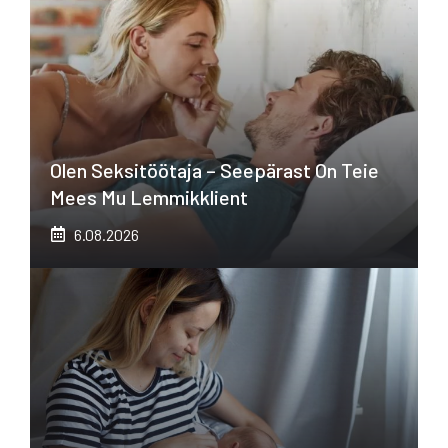
Olen Seksitöötaja – Seepärast On Teie
Mees Mu Lemmikklient
6.08.2026