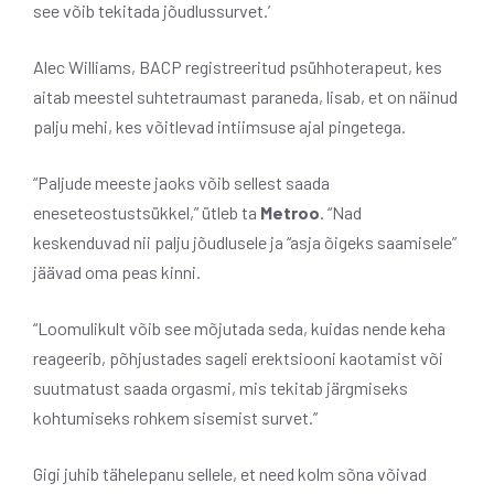
see võib tekitada jõudlussurvet.’
Alec Williams, BACP registreeritud psühhoterapeut, kes
aitab meestel suhtetraumast paraneda, lisab, et on näinud
palju mehi, kes võitlevad intiimsuse ajal pingetega.
“Paljude meeste jaoks võib sellest saada
eneseteostustsükkel,” ütleb ta
Metroo
. “Nad
keskenduvad nii palju jõudlusele ja “asja õigeks saamisele”
jäävad oma peas kinni.
“Loomulikult võib see mõjutada seda, kuidas nende keha
reageerib, põhjustades sageli erektsiooni kaotamist või
suutmatust saada orgasmi, mis tekitab järgmiseks
kohtumiseks rohkem sisemist survet.”
Gigi juhib tähelepanu sellele, et need kolm sõna võivad