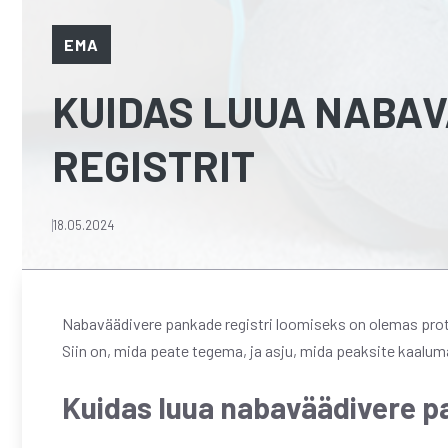
EMA
KUIDAS LUUA NABA
REGISTRIT
18.05.2024
Nabaväädivere pankade registri loomiseks on olemas protse
Siin on, mida peate tegema, ja asju, mida peaksite kaaluma
Kuidas luua nabaväädivere pa