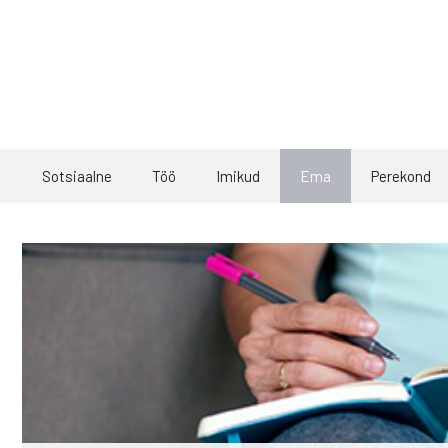
Skip
to
content
Sotsiaalne
Töö
Imikud
Ema
Perekond