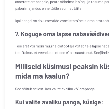
annetate erapangale, peate sõlmima lepingu ja tasuma pang
paberimajandus enne tööle asumist täita.
Igal pangal on dokumentide vormistamiseks oma protseduu
7. Koguge oma lapse nabaväädiver
Teie arst või mõni muu haiglatöötaja võtab teie lapse nab
testitakse, et veenduda, et see ei ole saastunud. Seejärel
Milliseid küsimusi peaksin 
mida ma kaalun?
See sõltub sellest, kas valite avaliku või erapanga.
Kui valite avaliku panga, küsige: