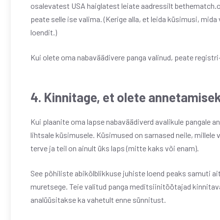
osalevatest USA haiglatest leiate aadressilt bethematch.o
peate selle ise valima. (Kerige alla, et leida küsimusi, mi
loendit.)
Kui olete oma nabaväädivere panga valinud, peate regist
4. Kinnitage, et olete annetamisek
Kui plaanite oma lapse nabaväädiverd avalikule pangale 
lihtsale küsimusele. Küsimused on sarnased neile, millele 
terve ja teil on ainult üks laps (mitte kaks või enam).
See põhiliste abikõlblikkuse juhiste loend peaks samuti aita
muretsege. Teie valitud panga meditsiinitöötajad kinnitava
analüüsitakse ka vahetult enne sünnitust.