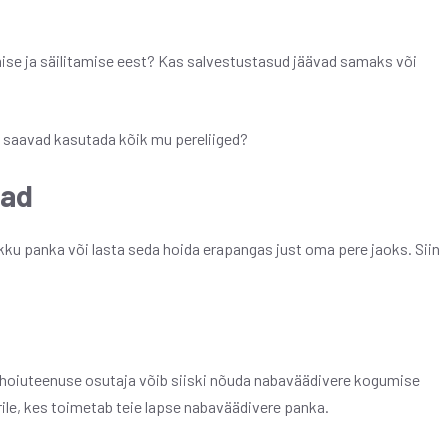
ise ja säilitamise eest? Kas salvestustasud jäävad samaks või
 saavad kasutada kõik mu pereliiged?
gad
ku panka või lasta seda hoida erapangas just oma pere jaoks. Siin
shoiuteenuse osutaja võib siiski nõuda nabaväädivere kogumise
rile, kes toimetab teie lapse nabaväädivere panka.