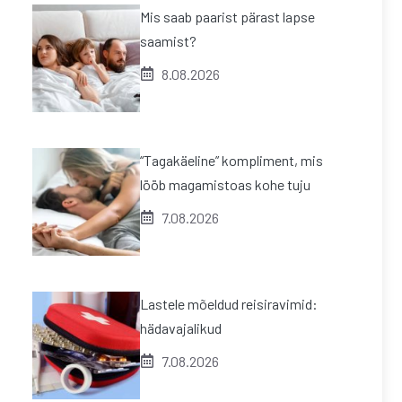
Mis saab paarist pärast lapse
saamist?
8.08.2026
“Tagakäeline” kompliment, mis
lööb magamistoas kohe tuju
7.08.2026
Lastele mõeldud reisiravimid:
hädavajalikud
7.08.2026