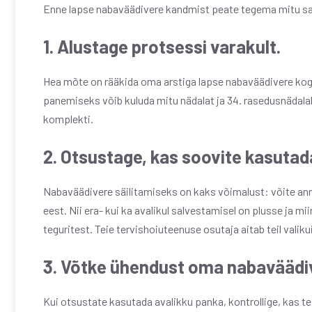
Enne lapse nabaväädivere kandmist peate tegema mitu sam
1. Alustage protsessi varakult.
Hea mõte on rääkida oma arstiga lapse nabaväädivere kogum
panemiseks võib kuluda mitu nädalat ja 34. rasedusnäda
komplekti.
2. Otsustage, kas soovite kasutad
Nabaväädivere säilitamiseks on kaks võimalust: võite ann
eest. Nii era- kui ka avalikul salvestamisel on plusse ja mi
teguritest. Teie tervishoiuteenuse osutaja aitab teil valiku
3. Võtke ühendust oma nabaväädi
Kui otsustate kasutada avalikku panka, kontrollige, kas te