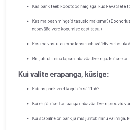
Kas pank teeb koostööd haiglaga, kus kavatsete 
Kas ma pean mingeid tasusid maksma? (Doonorlus o
nabaväädivere kogumise eest tasu.)
Kas ma vastutan oma lapse nabaväädivere hoiuko
Mis juhtub minu lapse nabaväädiverega, kui see on
Kui valite erapanga, küsige:
Kuidas pank verd kogub ja säilitab?
Kui elujõulised on panga nabaväädivere proovid võ
Kui stabiilne on pank ja mis juhtub minu valimiga, 