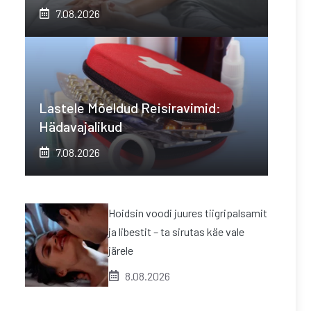
7.08.2026
Lastele Mõeldud Reisiravimid:
Hädavajalikud
7.08.2026
Hoidsin voodi juures tiigripalsamit
ja libestit – ta sirutas käe vale
järele
8.08.2026