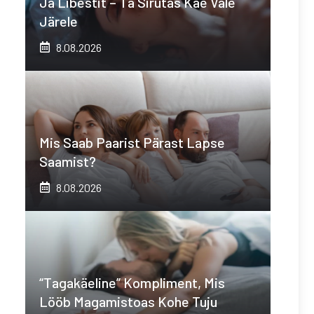
Ja Libestit – Ta Sirutas Käe Vale
Järele
8.08.2026
Mis Saab Paarist Pärast Lapse
Saamist?
8.08.2026
“Tagakäeline” Kompliment, Mis
Lööb Magamistoas Kohe Tuju