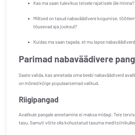
Kas ma saan tulevikus teisele rajatisele üle minna?
Millised on tasud nabaväädivere kogumise, töötlem
tõusevad aja jooksul?
Kuidas ma saan tagada, et mu lapse nabaväädiverd
Parimad nabaväädivere pan
Saate valida, kas annetada oma beebi nabaväädiverd avalik
on mõned kõige populaarsemad valikud.
Riigipangad
Avalikule pangale annetamine ei maksa midagi. Teie tervi
tasu. Samuti võite olla kohustatud tasuma meditsiinikulle