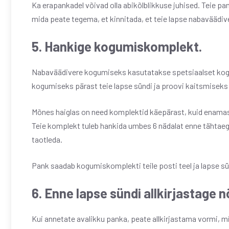
Ka erapankadel võivad olla abikõlblikkuse juhised. Teie pa
mida peate tegema, et kinnitada, et teie lapse nabaväädiv
5. Hankige kogumiskomplekt.
Nabaväädivere kogumiseks kasutatakse spetsiaalset kogum
kogumiseks pärast teie lapse sündi ja proovi kaitsmiseks 
Mõnes haiglas on need komplektid käepärast, kuid enam
Teie komplekt tuleb hankida umbes 6 nädalat enne tähtae
taotleda.
Pank saadab kogumiskomplekti teile posti teel ja lapse s
6. Enne lapse sündi allkirjastage 
Kui annetate avalikku panka, peate allkirjastama vormi,