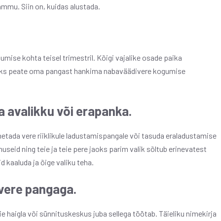
mu. Siin on, kuidas alustada.
ise kohta teisel trimestril. Kõigi vajalike osade paika
laks peate oma pangast hankima nabaväädivere kogumise
a avalikku või erapanka.
etada vere riiklikule ladustamispangale või tasuda eraladustamise
inuseid ning teie ja teie pere jaoks parim valik sõltub erinevatest
id kaaluda ja õige valiku teha.
vere pangaga.
ie haigla või sünnituskeskus juba sellega töötab. Täieliku nimekirja