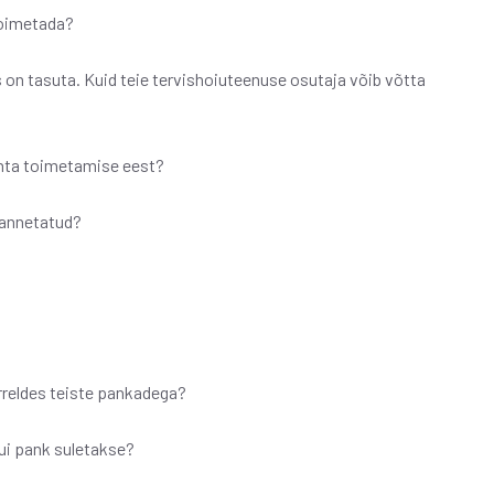
toimetada?
n tasuta. Kuid teie tervishoiuteenuse osutaja võib võtta
hta toimetamise eest?
 annetatud?
rreldes teiste pankadega?
kui pank suletakse?