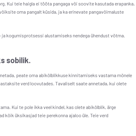
rg. Kui teie haigla ei tööta pangaga või soovite kasutada erapanka,
da võiksite oma pangalt küsida, ja ka erinevate pangavõimaluste
ri- ja kogumisprotsessi alustamiseks nendega ühendust võtma.
s sobilik.
annetada, peate oma abikõlblikkuse kinnitamiseks vastama mõnele
vastaksite verd loovutades. Tavaliselt saate annetada, kui olete
ma. Kui te pole ikka veel kindel, kas olete abikõlblik, ärge
d kõik üksikasjad teie perekonna ajaloo üle. Teie verd