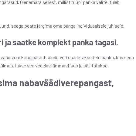
atasud. Olenemata sellest, millist tüüpi panka valite, tuleb
rid, seega peate järgima oma panga individuaalseid juhiseid.
i ja saatke komplekt panka tagasi.
aväädiverd kohe pärast sündi. Veri saadetakse teie panka, kus seda
 külmutatakse see vedelas lämmastikus ja säilitatakse.
küsima nabaväädiverepangast,