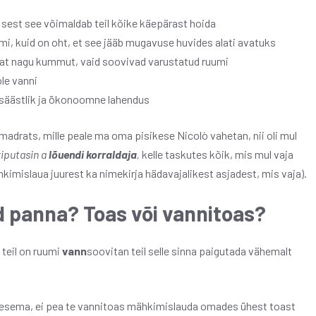
i, sest see võimaldab teil kõike käepärast hoida
uumi, kuid on oht, et see jääb mugavuse huvides alati avatuks
ukat nagu kummut, vaid soovivad varustatud ruumi
ole vanni
säästlik ja ökonoomne lahendus
madrats, mille peale ma oma pisikese Nicolò vahetan, nii oli mul
riputasin a
lõuendi korraldaja
,
kelle taskutes kõik, mis mul vaja
ähkimislaua juurest ka nimekirja hädavajalikest asjadest, mis vaja).
 panna? Toas või vannitoas?
i teil on ruumi
vann
soovitan teil selle sinna paigutada vähemalt
esema, ei pea te vannitoas mähkimislauda omades ühest toast