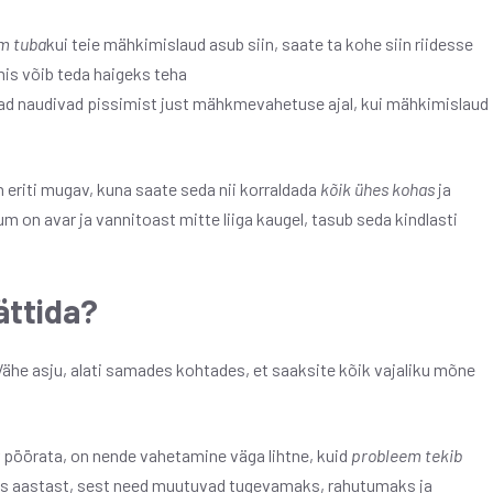
m tuba
kui teie mähkimislaud asub siin, saate ta kohe siin riidesse
is võib teda haigeks teha
et nad naudivad pissimist just mähkmevahetuse ajal, kui mähkimislaud
 eriti mugav, kuna saate seda nii korraldada
kõik ühes kohas
ja
 on avar ja vannitoast mitte liiga kaugel, tasub seda kindlasti
ättida?
 Vähe asju, alati samades kohtades, et saaksite kõik vajaliku mõne
 pöörata, on nende vahetamine väga lihtne, kuid
probleem tekib
tes aastast, sest need muutuvad tugevamaks, rahutumaks ja