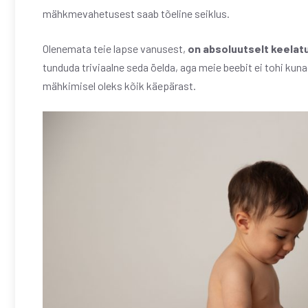
mähkmevahetusest saab tõeline seiklus.
Olenemata teie lapse vanusest,
on absoluutselt keelat
tunduda triviaalne seda öelda, aga meie beebit ei tohi kunag
mähkimisel oleks kõik käepärast.