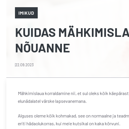
IMIKUD
KUIDAS MÄHKIMISL
NÕUANNE
22.09.2023
Mähkimislaua korraldamine nii, et sul oleks kõik käepärast,
elunädalatel värske lapsevanemana.
Alguses oleme kõik kohmakad, see on normaalne ja teadmi
eriti hädaolukorras, kui meie kutsikal on kaka kõrvuni.