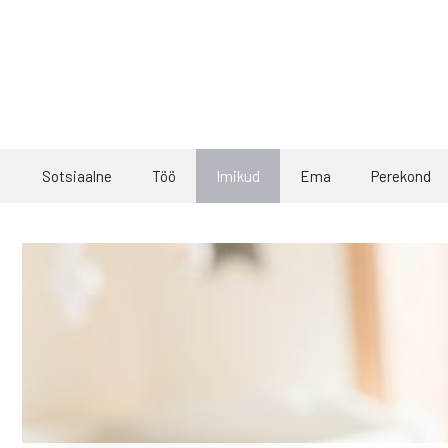
Skip
to
content
Sotsiaalne
Töö
Imikud
Ema
Perekond