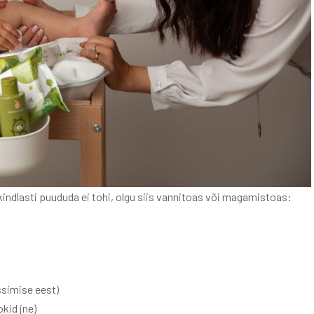
indlasti puududa ei tohi, olgu siis vannitoas või magamistoas:
ssimise eest)
okid jne)