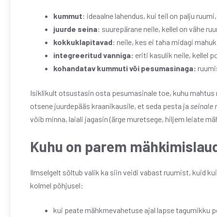
kummut
: ideaalne lahendus, kui teil on palju ruum
juurde
seina
: suurepärane neile, kellel on vähe r
kokkuklapitavad
: neile, kes ei taha midagi mah
integreeritud vanniga:
eriti kasulik neile, kellel p
kohandatav kummuti või pesumasinaga:
ruumi
Isiklikult otsustasin osta pesumasinale toe, kuhu mahtus 
otsene juurdepääs kraanikausile, et seda pesta ja
seinale 
võib minna, laiali jagasin (ärge muretsege, hiljem leiate m
Kuhu on parem mähkimislaud
Ilmselgelt sõltub valik ka siin veidi vabast ruumist, kuid ku
kolmel põhjusel:
kui peate mähkmevahetuse ajal lapse tagumikku p