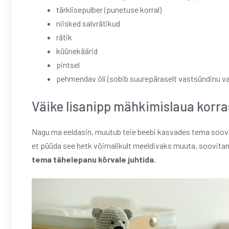
tärklisepulber (punetuse korral)
niisked salvrätikud
rätik
küünekäärid
pintsel
pehmendav õli (sobib suurepäraselt vastsündinu van
Väike lisanipp mähkimislaua korr
Nagu ma eeldasin, muutub teie beebi kasvades tema soov
et püüda see hetk võimalikult meeldivaks muuta, soovitan 
tema tähelepanu kõrvale juhtida
.