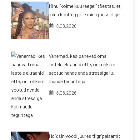
Minu “kolme kuu reegel” tõestas, et
minu kohting pole minu jaoks õige
8.08.2026
Vanemad, kes panevad oma
lastele ekraanid ette, on rohkem
seotud nende enda stressiga kui
muude teguritega
8.08.2026
Hoidsin voodi juures tiigripalsamit