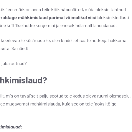
tikli eesmärk on anda teile kõik näpunäited, mida oleksin tahtnud
raldage mähkimislaud parimal võimalikul viisil
oleksin kindlasti
e kriitilise hetke kergemini ja enesekindlamalt lahendanud.
eas keerlevatele küsimustele, olen kindel, et saate hetkega hakkama
useta. Sa näed!
 juba ostnud?
ähkimislaud?
ik, mis on tavaliselt palju seotud teie kodus oleva ruumi olemasolu,
ige mugavamat mähkimislauda, ​​kuid see on teie jaoks kõige
kimislauad
: