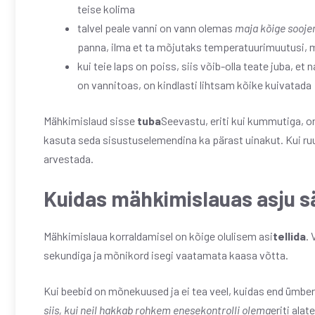
teise kolima
talvel peale vanni on vann olemas
maja kõige sooje
panna, ilma et ta mõjutaks temperatuurimuutusi, m
kui teie laps on poiss, siis võib-olla teate juba, 
on vannitoas, on kindlasti lihtsam kõike kuivatada
Mähkimislaud sisse
tuba
Seevastu, eriti kui kummutiga, on
kasuta seda sisustuselemendina ka pärast uinakut. Kui ruum
arvestada.
Kuidas mähkimislauas asju s
Mähkimislaua korraldamisel on kõige olulisem asi
tellida
.
sekundiga ja mõnikord isegi vaatamata kaasa võtta.
Kui beebid on mõnekuused ja ei tea veel, kuidas end ümber
siis, kui neil hakkab rohkem enesekontrolli olema
eriti ala