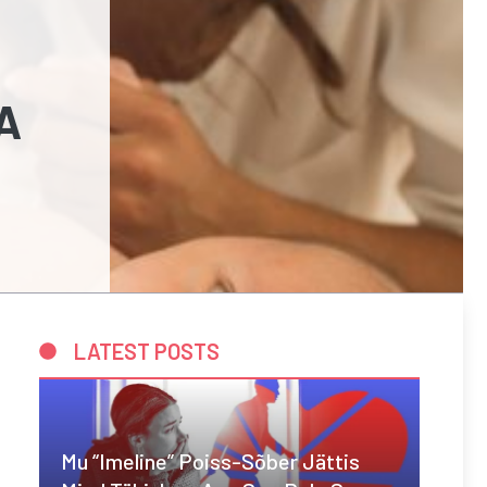
A
LATEST POSTS
Mu “imeline” Poiss-Sõber Jättis