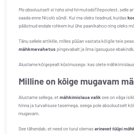
Ma absoluutselt ei taha sind hirmutada
Tõepoolest, selle ar
saada enne Nicolò sündi. Kui ma oleks teadnud, kuidas
kor
päästnud endale rohkem kui ühe paanikahoo ning oleks mõn
Tänu sellele artiklile, milles püüan vastata kõigile teie p
mähkmevahetus
pingevabalt ja ilma igasuguse ebakindl
Alustame kõigepealt küsimusega: kas olete mähkimislaua
Milline on kõige mugavam m
Alustame sellega, et
mähkimislaua valik
see on väga isikl
hinna ja turvalisuse tasemega, seega pole absoluutselt kõ
mugavam.
See tähendab, et need on turul olemas
erinevat tüüpi mäh