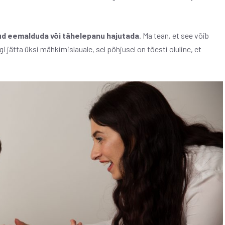
ud eemalduda või tähelepanu hajutada
. Ma tean, et see võib
i jätta üksi mähkimislauale, sel põhjusel on tõesti oluline, et