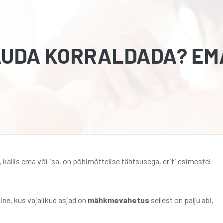
AUDA KORRALDADA? EM
 kallis ema või isa, on põhimõttelise tähtsusega, eriti esimestel
ne, kus vajalikud asjad on
mähkmevahetus
sellest on palju abi,