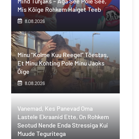
Mind Tühjaks – Aga See Pole See,
Mis Kõige Rohkem Haiget Teeb
8.08.2026
Minu “kolme Kuu Reegel” Tõestas,
Et Minu Kohting Pole Minu Jaoks
Õige
8.08.2026
Vanemad, Kes Panevad Oma
Lastele Ekraanid Ette, On Rohkem
Seotud Nende Enda Stressiga Kui
Muude Teguritega