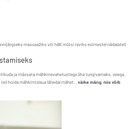
nijärgseks massaažiks või hälli mütsi raviks esimestel nädalatel)
astamiseks
 liikuda ja mässata mähkmevahetustega üha tungivamaks, seega,
teil hoida mähkimislaua lähedal mähet. .
väike mäng, mis võib