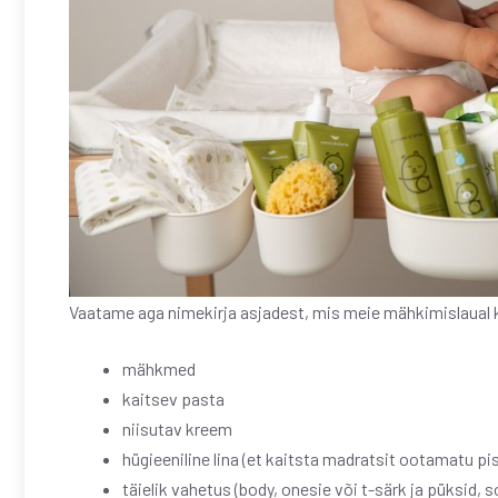
Vaatame aga nimekirja asjadest, mis meie mähkimislaual k
mähkmed
kaitsev pasta
niisutav kreem
hügieeniline lina (et kaitsta madratsit ootamatu pi
täielik vahetus (body, onesie või t-särk ja püksid, s