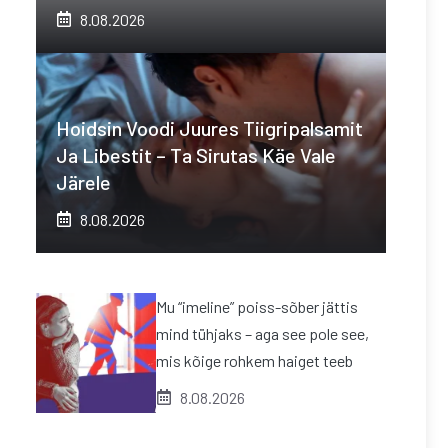
8.08.2026
Hoidsin Voodi Juures Tiigripalsamit
Ja Libestit – Ta Sirutas Käe Vale
Järele
8.08.2026
Mu “imeline” poiss-sõber jättis
mind tühjaks – aga see pole see,
mis kõige rohkem haiget teeb
8.08.2026