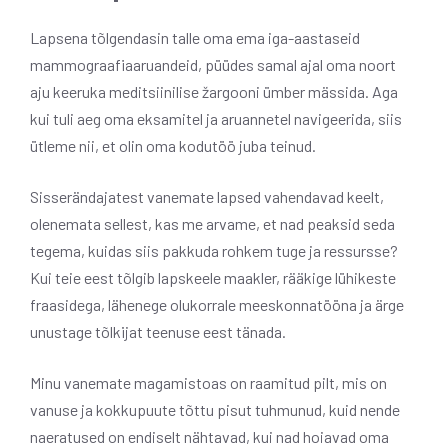
Lapsena tõlgendasin talle oma ema iga-aastaseid
mammograafiaaruandeid, püüdes samal ajal oma noort
aju keeruka meditsiinilise žargooni ümber mässida. Aga
kui tuli aeg oma eksamitel ja aruannetel navigeerida, siis
ütleme nii, et olin oma kodutöö juba teinud.
Sisserändajatest vanemate lapsed vahendavad keelt,
olenemata sellest, kas me arvame, et nad peaksid seda
tegema, kuidas siis pakkuda rohkem tuge ja ressursse?
Kui teie eest tõlgib lapskeele maakler, rääkige lühikeste
fraasidega, lähenege olukorrale meeskonnatööna ja ärge
unustage tõlkijat teenuse eest tänada.
Minu vanemate magamistoas on raamitud pilt, mis on
vanuse ja kokkupuute tõttu pisut tuhmunud, kuid nende
naeratused on endiselt nähtavad, kui nad hoiavad oma