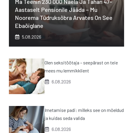
Ma Teenin 230 000 Naela Ja Tahan 47-
Aastaselt Pensionile Jääda – Mu
Noorema Tüdruksõbra Arvates On See
Ebaõiglane
5.08.2026
Olen seksitöötaja – seepärast on teie
mees mu lemmikklient
6.08.2026
Imetamise padi: milleks see on mõeldud
ja kuidas seda valida
6.08.2026