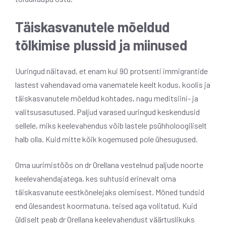
Täiskasvanutele mõeldud
tõlkimise plussid ja miinused
Uuringud näitavad, et enam kui 90 protsenti immigrantide
lastest vahendavad oma vanematele keelt kodus, koolis ja
täiskasvanutele mõeldud kohtades, nagu meditsiini- ja
valitsusasutused. Paljud varased uuringud keskendusid
sellele, miks keelevahendus võib lastele psühholoogiliselt
halb olla. Kuid mitte kõik kogemused pole ühesugused.
Oma uurimistöös on dr Orellana vestelnud paljude noorte
keelevahendajatega, kes suhtusid erinevalt oma
täiskasvanute eestkõnelejaks olemisest. Mõned tundsid
end ülesandest koormatuna, teised aga volitatud. Kuid
üldiselt peab dr Orellana keelevahendust väärtuslikuks