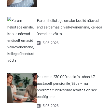
Parem helistage emale: koolid näevad
endiselt emasid vaikevanemana, kellega
ühendust võtta
5.08.2026
Ma teenin 230 000 naela ja tahan 47-
aastaselt pensionile jääda – mu
noorema tüdruksõbra arvates on see
ebaõiglane
5.08.2026