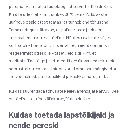
paremat vaimset ja füsioloogilist tervist, ütleb dr Kim.
Kuid ta ütles, et ainult umbes 30% tema 2018. aasta
uuringus osalejatest teatas, et tunneb end tõhusana.
Tema uuringud näitavad, et paljude laste jaoks on
keelevahendusstress tõeline. Mõõtes osalejate süljes
kortisooli – hormooni, mis aitab reguleerida organismi
reageerimist stressile – taset, leidis dr Kim, et
meditsiiniline tõlge ja aritmeetilised ülesanded tekitasid
noorukitel stressireaktsiooni, kuid oma osa mängivad ka
individuaalsed, perekondlikud ja keskkonnategurid. .
Kuidas suurendada tõhusate keelevahendajate arvu? “See
on tõeliselt oluline väljakutse,” ütleb dr Kim.
Kuidas toetada lapstõlkijaid ja
nende peresid