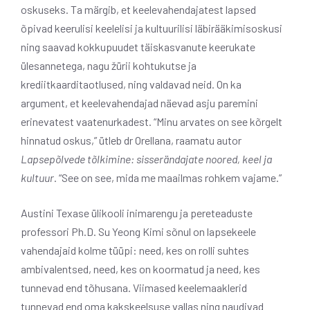
oskuseks. Ta märgib, et keelevahendajatest lapsed
õpivad keerulisi keelelisi ja kultuurilisi läbirääkimisoskusi
ning saavad kokkupuudet täiskasvanute keerukate
ülesannetega, nagu žürii kohtukutse ja
krediitkaarditaotlused, ning valdavad neid. On ka
argument, et keelevahendajad näevad asju paremini
erinevatest vaatenurkadest. “Minu arvates on see kõrgelt
hinnatud oskus,” ütleb dr Orellana, raamatu autor
Lapsepõlvede tõlkimine: sisserändajate noored, keel ja
kultuur
. “See on see, mida me maailmas rohkem vajame.”
Austini Texase ülikooli inimarengu ja pereteaduste
professori Ph.D. Su Yeong Kimi sõnul on lapsekeele
vahendajaid kolme tüüpi: need, kes on rolli suhtes
ambivalentsed, need, kes on koormatud ja need, kes
tunnevad end tõhusana. Viimased keelemaaklerid
tunnevad end oma kakskeelsuse vallas ning naudivad