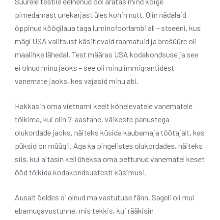
Suurele testile eelnenud ööl äratas mind kõige
pimedamast unekarjast üles kohin nutt. Olin nädalaid
õppinud köögilaua taga luminofoorlambi all – stseeni, kus
mägi USA valitsust käsitlevaid raamatuid ja brošüüre oli
maalihke lähedal. Test määras USA kodakondsuse ja see
ei olnud minu jaoks – see oli minu immigrantidest
vanemate jaoks, kes vajasid minu abi.
Hakkasin oma vietnami keelt kõnelevatele vanematele
tõlkima, kui olin 7-aastane, väikeste panustega
olukordade jaoks, näiteks küsida kaubamaja töötajalt, kas
püksid on müügil. Aga ka pingelistes olukordades, näiteks
siis, kui aitasin kell üheksa oma pettunud vanematel keset
ööd tõlkida kodakondsustesti küsimusi.
Ausalt öeldes ei olnud ma vastutuse fänn. Sageli oli mul
ebamugavustunne, mis tekkis, kui rääkisin