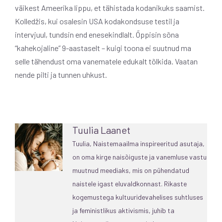
väikest Ameerika lippu, et tähistada kodanikuks saamist.
Kolledžis, kui osalesin USA kodakondsuse testil ja
intervjuul, tundsin end enesekindlalt. Õppisin sõna
“kahekojaline” 9-aastaselt – kuigi toona ei suutnud ma
selle tähendust oma vanematele edukalt tõlkida. Vaatan
nende pilti ja tunnen uhkust.
Tuulia Laanet
Tuulia, Naistemaailma inspireeritud asutaja,
on oma kirge naisõiguste ja vanemluse vastu
muutnud meediaks, mis on pühendatud
naistele igast eluvaldkonnast. Rikaste
kogemustega kultuuridevahelises suhtluses
ja feministlikus aktivismis, juhib ta