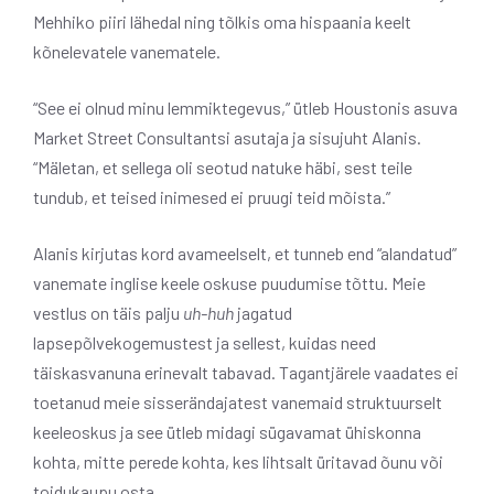
Mehhiko piiri lähedal ning tõlkis oma hispaania keelt
kõnelevatele vanematele.
“See ei olnud minu lemmiktegevus,” ütleb Houstonis asuva
Market Street Consultantsi asutaja ja sisujuht Alanis.
“Mäletan, et sellega oli seotud natuke häbi, sest teile
tundub, et teised inimesed ei pruugi teid mõista.”
Alanis kirjutas kord avameelselt, et tunneb end “alandatud”
vanemate inglise keele oskuse puudumise tõttu. Meie
vestlus on täis palju
uh-huh
jagatud
lapsepõlvekogemustest ja sellest, kuidas need
täiskasvanuna erinevalt tabavad. Tagantjärele vaadates ei
toetanud meie sisserändajatest vanemaid struktuurselt
keeleoskus ja see ütleb midagi sügavamat ühiskonna
kohta, mitte perede kohta, kes lihtsalt üritavad õunu või
toidukaupu osta.