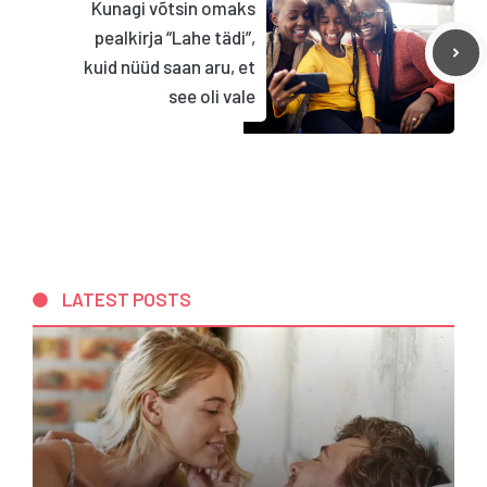
Kunagi võtsin omaks
pealkirja “Lahe tädi”,
kuid nüüd saan aru, et
see oli vale
LATEST POSTS