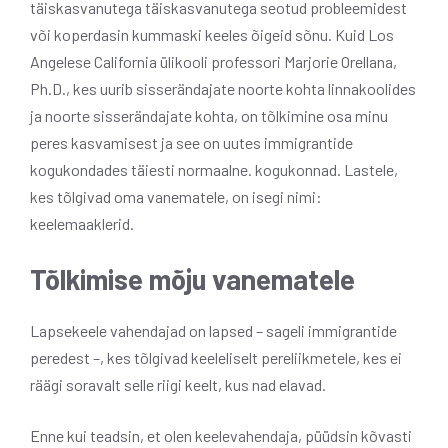
täiskasvanutega täiskasvanutega seotud probleemidest
või koperdasin kummaski keeles õigeid sõnu. Kuid Los
Angelese California ülikooli professori Marjorie Orellana,
Ph.D., kes uurib sisserändajate noorte kohta linnakoolides
ja noorte sisserändajate kohta, on tõlkimine osa minu
peres kasvamisest ja see on uutes immigrantide
kogukondades täiesti normaalne. kogukonnad. Lastele,
kes tõlgivad oma vanematele, on isegi nimi:
keelemaaklerid.
Tõlkimise mõju vanematele
Lapsekeele vahendajad on lapsed – sageli immigrantide
peredest –, kes tõlgivad keeleliselt pereliikmetele, kes ei
räägi soravalt selle riigi keelt, kus nad elavad.
Enne kui teadsin, et olen keelevahendaja, püüdsin kõvasti