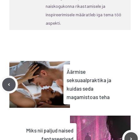
naiskogukonna rikastamisele ja
inspireerimisele määratleb iga tema töö
aspekti.
Äärmise
seksuaalpraktika ja
kuidas seda
magamistoas teha
Miks nii paljud naised
fantaseerivad