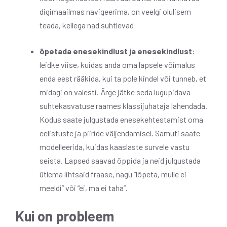
digimaailmas navigeerima, on veelgi olulisem
teada, kellega nad suhtlevad
õpetada enesekindlust ja enesekindlust:
leidke viise, kuidas anda oma lapsele võimalus
enda eest rääkida, kui ta pole kindel või tunneb, et
midagi on valesti. Ärge jätke seda lugupidava
suhtekasvatuse raames klassijuhataja lahendada.
Kodus saate julgustada enesekehtestamist oma
eelistuste ja piiride väljendamisel. Samuti saate
modelleerida, kuidas kaaslaste survele vastu
seista. Lapsed saavad õppida ja neid julgustada
ütlema lihtsaid fraase, nagu “lõpeta, mulle ei
meeldi” või “ei, ma ei taha”.
Kui on probleem