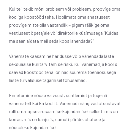
Kui teil tekib mõni probleem või probleem, proovige oma
kooliga koostööd teha. Hoolimata oma ahastusest
proovige mitte olla vastandlik – pigem rääkige oma
vestlusest õpetajale või direktorile küsimusega “Kuidas
ma saan aidata meil seda koos lahendada?”
Vanemate kaasamine haridusse võib vähendada laste
seksuaalse kuritarvitamise riski. Kui vanemad ja koolid
saavad koostööd teha, on nad suurema tõenäosusega
laste turvalisuse tagamisel tõhusamad.
Ennetamine nõuab valvsust, suhtlemist ja tuge nii
vanematelt kui ka koolilt. Vanemad mängivad otsustavat
rolli oma lapse arusaamise kujundamisel sellest, mis on
korras, mis on kahjulik, samuti piiride, ohutuse ja
nõusoleku kujundamisel.