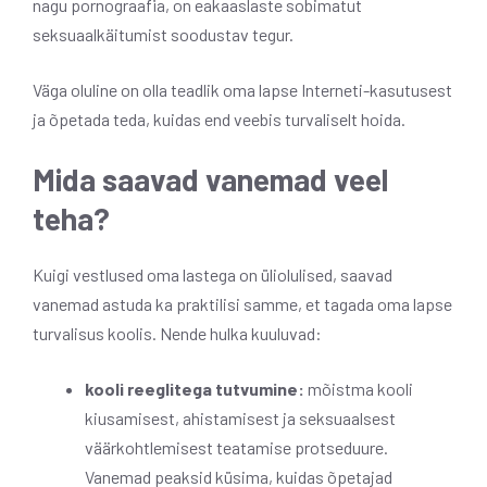
nagu pornograafia, on eakaaslaste sobimatut
seksuaalkäitumist soodustav tegur.
Väga oluline on olla teadlik oma lapse Interneti-kasutusest
ja õpetada teda, kuidas end veebis turvaliselt hoida.
Mida saavad vanemad veel
teha?
Kuigi vestlused oma lastega on üliolulised, saavad
vanemad astuda ka praktilisi samme, et tagada oma lapse
turvalisus koolis. Nende hulka kuuluvad:
kooli reeglitega tutvumine:
mõistma kooli
kiusamisest, ahistamisest ja seksuaalsest
väärkohtlemisest teatamise protseduure.
Vanemad peaksid küsima, kuidas õpetajad