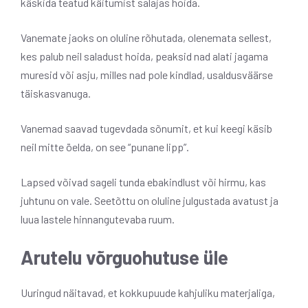
käskida teatud käitumist salajas hoida.
Vanemate jaoks on oluline rõhutada, olenemata sellest,
kes palub neil saladust hoida, peaksid nad alati jagama
muresid või asju, milles nad pole kindlad, usaldusväärse
täiskasvanuga.
Vanemad saavad tugevdada sõnumit, et kui keegi käsib
neil mitte öelda, on see “punane lipp”.
Lapsed võivad sageli tunda ebakindlust või hirmu, kas
juhtunu on vale. Seetõttu on oluline julgustada avatust ja
luua lastele hinnangutevaba ruum.
Arutelu võrguohutuse üle
Uuringud näitavad, et kokkupuude kahjuliku materjaliga,