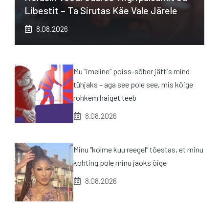
Libestit – Ta Sirutas Käe Vale Järele
8.08.2026
Mu “imeline” poiss-sõber jättis mind
tühjaks – aga see pole see, mis kõige
rohkem haiget teeb
8.08.2026
Minu “kolme kuu reegel” tõestas, et minu
kohting pole minu jaoks õige
8.08.2026