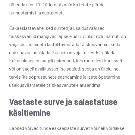
tähenda ainult “ei” ütlemist, vaid ka teiste piiride
tunnustamist ja austamist.
Eakaaslastevahelised suhted ja usaldusväärsed
täiskasvanud mängivad lapse elus üliolulist rolli. Samuti on
väga oluline aidata lastel tuvastada täiskasvanuid, keda
nad saavad usaldada, kui neil on vaja millestki rääkida.
Eakaaslased on sageli esimesed, kes muredest kuulevad
või on sageli avalikustamise saajad, seega on ülioluline
tervislike sõprussuhete edendamine ja laste õpetamine
usaldusväärsetele täiskasvanutele aru andma.
Vastaste surve ja salastatuse
käsitlemine
Lapsed võivad tunda eakaaslaste survet või neil võidakse