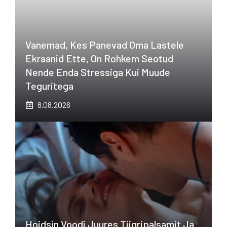
Vanemad, Kes Panevad Oma Lastele
Ekraanid Ette, On Rohkem Seotud
Nende Enda Stressiga Kui Muude
Teguritega
8.08.2026
Hoidsin Voodi Juures Tiigripalsamit Ja