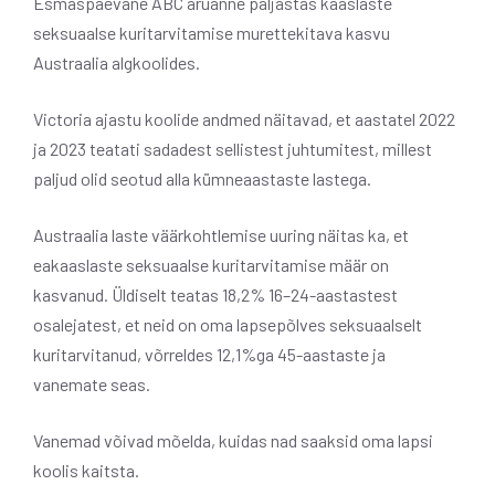
Esmaspäevane ABC aruanne paljastas kaaslaste
seksuaalse kuritarvitamise murettekitava kasvu
Austraalia algkoolides.
Victoria ajastu koolide andmed näitavad, et aastatel 2022
ja 2023 teatati sadadest sellistest juhtumitest, millest
paljud olid seotud alla kümneaastaste lastega.
Austraalia laste väärkohtlemise uuring näitas ka, et
eakaaslaste seksuaalse kuritarvitamise määr on
kasvanud. Üldiselt teatas 18,2% 16–24-aastastest
osalejatest, et neid on oma lapsepõlves seksuaalselt
kuritarvitanud, võrreldes 12,1%ga 45-aastaste ja
vanemate seas.
Vanemad võivad mõelda, kuidas nad saaksid oma lapsi
koolis kaitsta.