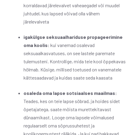
korraldavad järelevalvet vaheaegadel või muudel
juhtudel, kus lapsed võivad olla vähem
järelevalveta
igakülgse seksuaalhariduse propageerimine
oma koolis:
kui vanemad osalevad
seksuaalkasvatuses, on see lastele paremate
tulemusteni. Kontrollige, mida teie kool õppekavas
hõlmab. Küsige, millised toetused on vanematele
kättesaadavad ja kuidas saate seda kaasata
osaleda oma lapse sotsiaalses maailmas:
Teades, kes on teie lapse sõbrad, ja hoides sidet
õpetajatega, saate mõista murettekitavast
dünaamikast. Looge oma lapsele võimalused
regulaarselt oma sõprussuhetest ja
koolikogemustest rääkida. Ja kui nad hakkavad