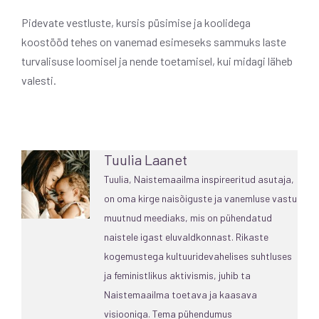
Pidevate vestluste, kursis püsimise ja koolidega
koostööd tehes on vanemad esimeseks sammuks laste
turvalisuse loomisel ja nende toetamisel, kui midagi läheb
valesti.
Tuulia Laanet
Tuulia, Naistemaailma inspireeritud asutaja,
on oma kirge naisõiguste ja vanemluse vastu
muutnud meediaks, mis on pühendatud
naistele igast eluvaldkonnast. Rikaste
kogemustega kultuuridevahelises suhtluses
ja feministlikus aktivismis, juhib ta
Naistemaailma toetava ja kaasava
visiooniga. Tema pühendumus