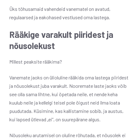
Üks tõhusamaid vahendeid vanematel on avatud,
regulaarsed ja eakohased vestlused oma lastega.
Rääkige varakult piiridest ja
nõusolekust
Millest peaksite rääkima?
Vanemate jaoks on ülioluline rääkida oma lastega piiridest
ja nõusolekust juba varakult. Nooremate laste jaoks võib
see olla sama lihtne, kui õpetada neile, et nende keha
kuulub neile ja kellelgi teisel pole õigust neid ilma loata
puudutada. Küsimine, kas kallistamine sobib, ja austus,
kui lapsed ütlevad „ei”, on suurepärane algus.
Nõusoleku arutamisel on oluline rõhutada, et nõusolek ei