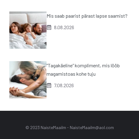
Mis saab paarist pärast lapse saamist?
8.08.2026
“Tagakäeline” kompliment, mis lööb
magamistoas kohe tuju
7.08.2026
© 2023 NaisteMaailm -
NaisteMaailm@aol.com