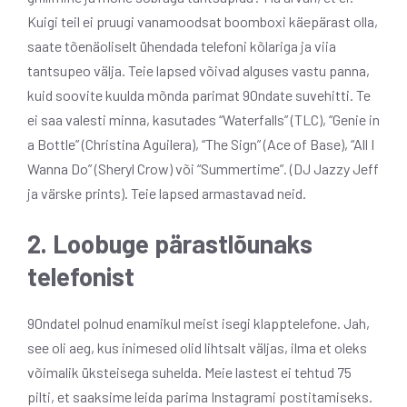
Kuigi teil ei pruugi vanamoodsat boomboxi käepärast olla,
saate tõenäoliselt ühendada telefoni kõlariga ja viia
tantsupeo välja. Teie lapsed võivad alguses vastu panna,
kuid soovite kuulda mõnda parimat 90ndate suvehitti. Te
ei saa valesti minna, kasutades “Waterfalls” (TLC), “Genie in
a Bottle” (Christina Aguilera), “The Sign” (Ace of Base), “All I
Wanna Do” (Sheryl Crow) või “Summertime”. (DJ Jazzy Jeff
ja värske prints). Teie lapsed armastavad neid.
2. Loobuge pärastlõunaks
telefonist
90ndatel polnud enamikul meist isegi klapptelefone. Jah,
see oli aeg, kus inimesed olid lihtsalt väljas, ilma et oleks
võimalik üksteisega suhelda. Meie lastest ei tehtud 75
pilti, et saaksime leida parima Instagrami postitamiseks.