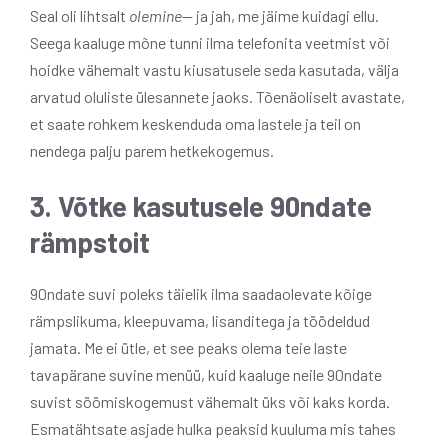
Seal oli lihtsalt
olemine
— ja jah, me jäime kuidagi ellu.
Seega kaaluge mõne tunni ilma telefonita veetmist või
hoidke vähemalt vastu kiusatusele seda kasutada, välja
arvatud oluliste ülesannete jaoks. Tõenäoliselt avastate,
et saate rohkem keskenduda oma lastele ja teil on
nendega palju parem hetkekogemus.
3. Võtke kasutusele 90ndate
rämpstoit
90ndate suvi poleks täielik ilma saadaolevate kõige
rämpslikuma, kleepuvama, lisanditega ja töödeldud
jamata. Me ei ütle, et see peaks olema teie laste
tavapärane suvine menüü, kuid kaaluge neile 90ndate
suvist söömiskogemust vähemalt üks või kaks korda.
Esmatähtsate asjade hulka peaksid kuuluma mis tahes