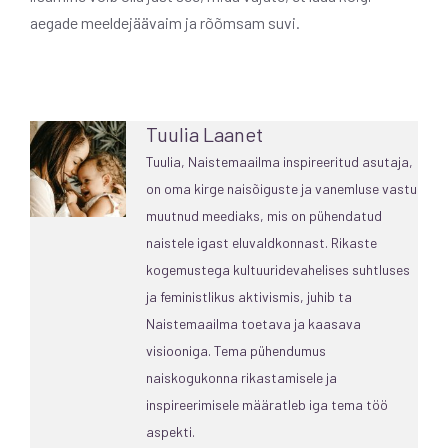
aegade meeldejäävaim ja rõõmsam suvi.
Tuulia Laanet
Tuulia, Naistemaailma inspireeritud asutaja,
on oma kirge naisõiguste ja vanemluse vastu
muutnud meediaks, mis on pühendatud
naistele igast eluvaldkonnast. Rikaste
kogemustega kultuuridevahelises suhtluses
ja feministlikus aktivismis, juhib ta
Naistemaailma toetava ja kaasava
visiooniga. Tema pühendumus
naiskogukonna rikastamisele ja
inspireerimisele määratleb iga tema töö
aspekti.