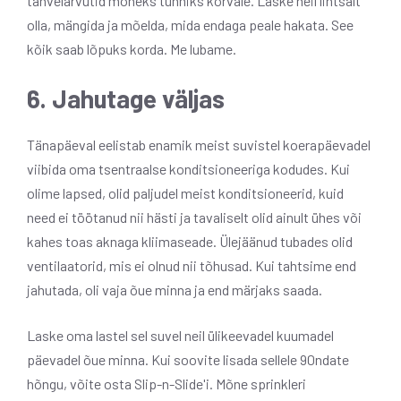
tahvelarvutid mõneks tunniks kõrvale. Laske neil lihtsalt
olla, mängida ja mõelda, mida endaga peale hakata. See
kõik saab lõpuks korda. Me lubame.
6. Jahutage väljas
Tänapäeval eelistab enamik meist suvistel koerapäevadel
viibida oma tsentraalse konditsioneeriga kodudes. Kui
olime lapsed, olid paljudel meist konditsioneerid, kuid
need ei töötanud nii hästi ja tavaliselt olid ainult ühes või
kahes toas aknaga kliimaseade. Ülejäänud tubades olid
ventilaatorid, mis ei olnud nii tõhusad. Kui tahtsime end
jahutada, oli vaja õue minna ja end märjaks saada.
Laske oma lastel sel suvel neil ülikeevadel kuumadel
päevadel õue minna. Kui soovite lisada sellele 90ndate
hõngu, võite osta Slip-n-Slide'i. Mõne sprinkleri