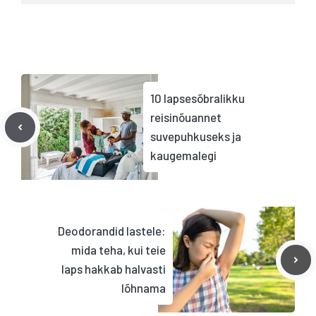
10 lapsesõbralikku
reisinõuannet
suvepuhkuseks ja
kaugemalegi
Deodorandid lastele:
mida teha, kui teie
laps hakkab halvasti
lõhnama