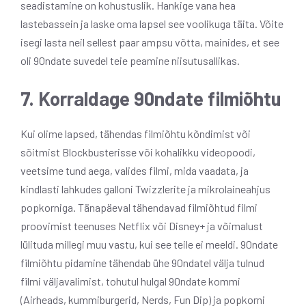
seadistamine on kohustuslik. Hankige vana hea
lastebassein ja laske oma lapsel see voolikuga täita. Võite
isegi lasta neil sellest paar ampsu võtta, mainides, et see
oli 90ndate suvedel teie peamine niisutusallikas.
7. Korraldage 90ndate filmiõhtu
Kui olime lapsed, tähendas filmiõhtu kõndimist või
sõitmist Blockbusterisse või kohalikku videopoodi,
veetsime tund aega, valides filmi, mida vaadata, ja
kindlasti lahkudes galloni Twizzlerite ja mikrolaineahjus
popkorniga. Tänapäeval tähendavad filmiõhtud filmi
proovimist teenuses Netflix või Disney+ ja võimalust
lülituda millegi muu vastu, kui see teile ei meeldi. 90ndate
filmiõhtu pidamine tähendab ühe 90ndatel välja tulnud
filmi väljavalimist, tohutul hulgal 90ndate kommi
(Airheads, kummiburgerid, Nerds, Fun Dip) ja popkorni