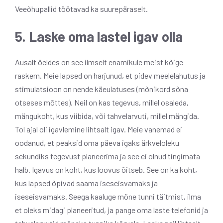
Veeõhupallid töötavad ka suurepäraselt.
5. Laske oma lastel igav olla
Ausalt öeldes on see ilmselt enamikule meist kõige
raskem. Meie lapsed on harjunud, et pidev meelelahutus ja
stimulatsioon on nende käeulatuses (mõnikord sõna
otseses mõttes). Neil on kas tegevus, millel osaleda,
mängukoht, kus viibida, või tahvelarvuti, millel mängida.
Tol ajal oli igavlemine lihtsalt igav. Meie vanemad ei
oodanud, et peaksid oma päeva igaks ärkveloleku
sekundiks tegevust planeerima ja see ei olnud tingimata
halb. Igavus on koht, kus loovus õitseb. See on ka koht,
kus lapsed õpivad saama iseseisvamaks ja
iseseisvamaks. Seega kaaluge mõne tunni täitmist, ilma
et oleks midagi planeeritud, ja pange oma laste telefonid ja