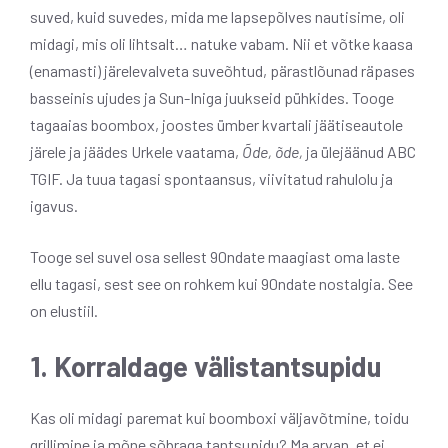
suved, kuid suvedes, mida me lapsepõlves nautisime, oli
midagi, mis oli lihtsalt… natuke vabam. Nii et võtke kaasa
(enamasti) järelevalveta suveõhtud, pärastlõunad räpases
basseinis ujudes ja Sun-Iniga juukseid pühkides. Tooge
tagaaias boombox, joostes ümber kvartali jäätiseautole
järele ja jäädes Urkele vaatama,
Õde, õde,
ja ülejäänud ABC
TGIF. Ja tuua tagasi spontaansus, viivitatud rahulolu ja
igavus.
Tooge sel suvel osa sellest 90ndate maagiast oma laste
ellu tagasi, sest see on rohkem kui 90ndate nostalgia. See
on elustiil.
1. Korraldage välistantsupidu
Kas oli midagi paremat kui boomboxi väljavõtmine, toidu
grillimine ja mõne sõbraga tantsupidu? Ma arvan, et ei.