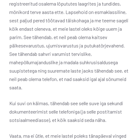
registreeritud osalema lõpututes laagrites ja tundides,
mõnikord terve aasta ette. Lapsehoid on esmaklassiline,
sest paljud pered töötavad täiskohaga ja me teeme sageli
kõik endast oleneva, et meie lastel oleks kõige uuem ja
parim. See tähendab, et neil peab olema kaitsev
päikesevarustus, ujumisvarustus ja putukatõrjevahend.
See tähendab sahvri varumist tervislike,
mahepõllumajanduslike ja madala suhkrusisaldusega
suupistetega ning suuremate laste jaoks tähendab see, et
neil peab olema telefon, et nad saaksid igal ajal sõnumeid
saata.
Kui suvi on käimas, tähendab see selle suve iga sekundi
dokumenteerimist selle telefoniga (ja selle postitamist
sotsiaalmeediasse), et kõik saaksid seda näha.
Vaata, ma ei ütle, et meie lastel poleks tänapäeval vinged