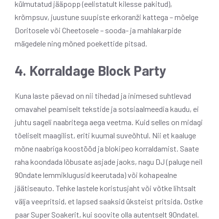
külmutatud jääpopp (eelistatult kilesse pakitud),
krõmpsuv, juustune suupiste erkoranži kattega – mõelge
Doritosele või Cheetosele – sooda- ja mahlakarpide
mägedele ning mõned poekettide pitsad.
4. Korraldage Block Party
Kuna laste päevad on nii tihedad ja inimesed suhtlevad
omavahel peamiselt tekstide ja sotsiaalmeedia kaudu, ei
juhtu sageli naabritega aega veetma. Kuid selles on midagi
tõeliselt maagilist, eriti kuumal suveõhtul. Nii et kaaluge
mõne naabriga koostööd ja blokipeo korraldamist. Saate
raha koondada lõbusate asjade jaoks, nagu DJ (paluge neil
90ndate lemmiklugusid keerutada) või kohapealne
jäätiseauto. Tehke lastele koristusjaht või võtke lihtsalt
välja veepritsid, et lapsed saaksid üksteist pritsida. Ostke
paar Super Soakerit, kui soovite olla autentselt 90ndatel.