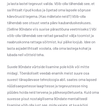
ja lasta lastel tegevust valida. Võib-olla tähendab see, et
sa lihtsalt ripud kodus ja õpetad oma lapsele sõpruse
käevõrusid tegema. (Kas mäletate neid?) Võib-olla
tähendab see otsust veeta päev kaubanduskeskuses.
(Selline 90ndate viis suvise pärastlõuna veetmiseks!) Või
võib-olla tähendab see rattad garaažist välja toomist ja
naabruskonna rattaga sõitmist, kui päike loojub. Idee on
lasta asjadel lihtsalt voolata, olla oma lastega kohal ja
lubada neil võtteid teha.
Suvele 90ndate vürtside lisamine pole kõik või mitte
midagi. Tõenäoliselt veedab enamik meist suure osa
suvest tänapäevase tehnoloogia abil, saates oma lapsed
nüüdisaegsetesse laagritesse ja tegevustesse ning
püüdes hoida neid tervena ja päikesepõletuseta. Kuid oma
suvesse pisut nostalgilisema 90ndate mentaliteedi
lisamine võib olla just see, mida vajate, et luua kõigi