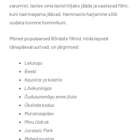
varumist, lastes oma lastel hiljaks jääda ja vaatavad filmi,
kuni nad magama jäävad. Hammaste harjamine võib
oodata homme hommikuni.
Mõned populaarsed 90ndate filmid, mida lapsed
tänapäeval uurivad, on järgmised:
Lelulugu
Beebi
Kaunitar ja koletis
Lõvikuningas
Õudusunenägu enne jõule
Üksinda kodus
Muramaapäev
Minu tüdruk
Jurassic Park
Mehed mustas