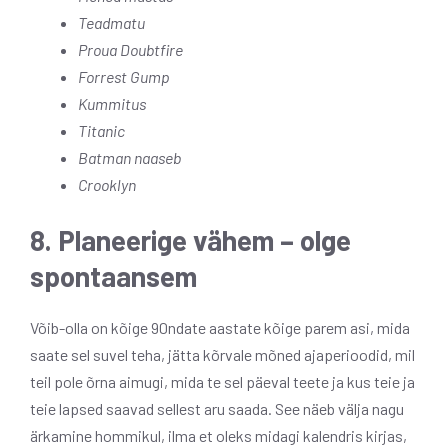
Teadmatu
Proua Doubtfire
Forrest Gump
Kummitus
Titanic
Batman naaseb
Crooklyn
8. Planeerige vähem – olge
spontaansem
Võib-olla on kõige 90ndate aastate kõige parem asi, mida
saate sel suvel teha, jätta kõrvale mõned ajaperioodid, mil
teil pole õrna aimugi, mida te sel päeval teete ja kus teie ja
teie lapsed saavad sellest aru saada. See näeb välja nagu
ärkamine hommikul, ilma et oleks midagi kalendris kirjas,