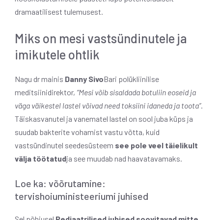
dramaatilisest tulemusest.
Miks on mesi vastsündinutele ja
imikutele ohtlik
Nagu dr mainis
Danny Sivo
Bari polükliinilise
meditsiinidirektor,
“Mesi võib sisaldada botuliin eoseid ja
väga väikestel lastel võivad need toksiini idaneda ja toota”
.
Täiskasvanutel ja vanematel lastel on sool juba küps ja
suudab bakterite vohamist vastu võtta, kuid
vastsündinutel seedesüsteem
see pole veel täielikult
välja töötatud
ja see muudab nad haavatavamaks.
Loe ka: võõrutamine:
tervishoiuministeeriumi juhised
Sel põhjusel
Pediaatrilised juhised soovitavad mitte