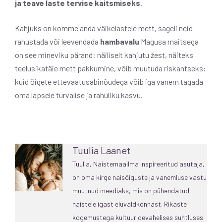
ja teave laste tervise kaitsmiseks
.
Kahjuks on komme anda väikelastele mett, sageli neid
rahustada või leevendada
hambavalu
Magusa maitsega
on see mineviku pärand: näiliselt kahjutu žest, näiteks
teelusikatäie mett pakkumine, võib muutuda riskantseks:
kuid õigete ettevaatusabinõudega võib iga vanem tagada
oma lapsele turvalise ja rahuliku kasvu.
Tuulia Laanet
Tuulia, Naistemaailma inspireeritud asutaja,
on oma kirge naisõiguste ja vanemluse vastu
muutnud meediaks, mis on pühendatud
naistele igast eluvaldkonnast. Rikaste
kogemustega kultuuridevahelises suhtluses