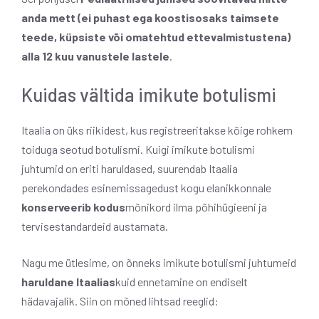
anda mett (ei puhast ega koostisosaks taimsete
teede, küpsiste või omatehtud ettevalmistustena)
alla 12 kuu vanustele lastele
.
Kuidas vältida imikute botulismi
Itaalia on üks riikidest, kus registreeritakse kõige rohkem
toiduga seotud botulismi. Kuigi imikute botulismi
juhtumid on eriti haruldased, suurendab Itaalia
perekondades esinemissagedust kogu elanikkonnale
konserveerib kodus
mõnikord ilma põhihügieeni ja
tervisestandardeid austamata.
Nagu me ütlesime, on õnneks imikute botulismi juhtumeid
haruldane Itaalias
kuid ennetamine on endiselt
hädavajalik. Siin on mõned lihtsad reeglid: