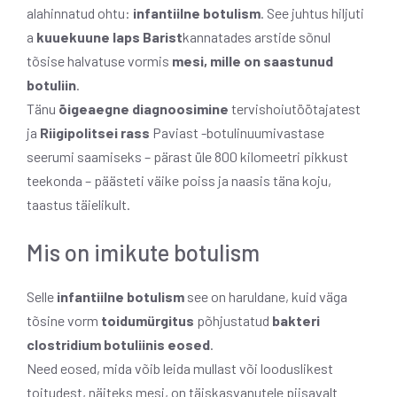
alahinnatud ohtu:
infantiilne botulism
. See juhtus hiljuti
a
kuuekuune laps Barist
kannatades arstide sõnul
tõsise halvatuse vormis
mesi, mille on saastunud
botuliin
.
Tänu
õigeaegne diagnoosimine
tervishoiutöötajatest
ja
Riigipolitsei rass
Paviast -botulinuumivastase
seerumi saamiseks – pärast üle 800 kilomeetri pikkust
teekonda – päästeti väike poiss ja naasis täna koju,
taastus täielikult.
Mis on imikute botulism
Selle
infantiilne botulism
see on haruldane, kuid väga
tõsine vorm
toidumürgitus
põhjustatud
bakteri
clostridium botuliinis eosed
.
Need eosed, mida võib leida mullast või looduslikest
toitudest, näiteks mesi, on täiskasvanutele piisavalt