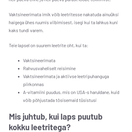
Vaktsineerimata imik võib leetritesse nakatuda ainuüksi
haigega ühes ruumis viibimisest, isegi kui ta lahkus kuni
kaks tundi varem.
Teie lapsel on suurem leetrite oht, kui ta:
Vaktsineerimata
Rahvusvaheliselt reisimine
Vaktsineerimata ja aktiivse leetripuhanguga
piirkonnas
A-vitamiini puudus, mis on USA-s haruldane, kuid
võib põhjustada tõsisemaid tüsistusi
Mis juhtub, kui laps puutub
kokku leetritega?