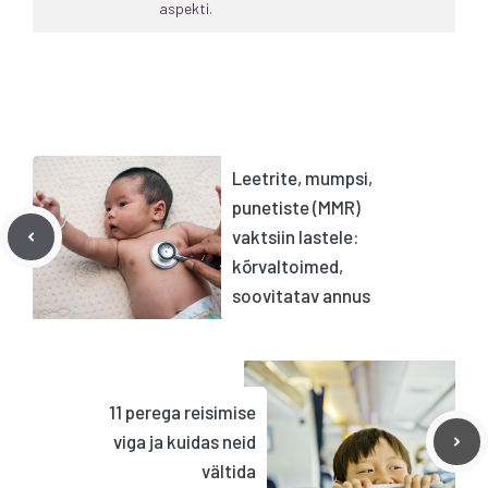
aspekti.
Leetrite, mumpsi,
punetiste (MMR)
vaktsiin lastele:
kõrvaltoimed,
soovitatav annus
11 perega reisimise
viga ja kuidas neid
vältida