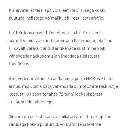
Kui arvate, et teie laps võis leetrite viirusega kokku
puutuda, helistage võimalikult kiiresti lastearstile.
Kui teie laps on vaktsineerimata ja tal ei ole veel
sümptomeid, võib arst soovitada IV immunoglobuliini.
Piisavalt varakult antud antikehade süstimine võib
vähendada nakkusohtu ja vähendada tüsistuste
tõenäosust.
Arst võib soovitada ka anda teie lapsele MMR-vaktsiini
annus, mis võib aidata vähendada sümptomite raskust ja
kestust, kui seda tehakse 72 tunni jooksul pärast
kokkupuudet viirusega.
Olenemata sellest, kas või millal arvate, et teie laps on
viirusega kokku puutunud, võib arst teha leetrite