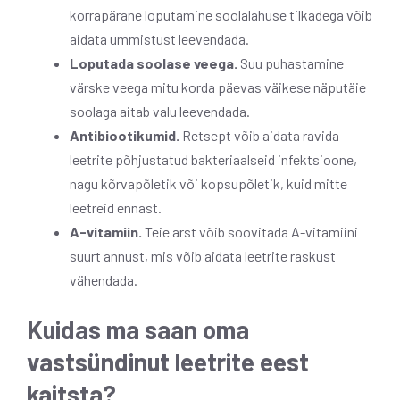
korrapärane loputamine soolalahuse tilkadega võib
aidata ummistust leevendada.
Loputada soolase veega.
Suu puhastamine
värske veega mitu korda päevas väikese näputäie
soolaga aitab valu leevendada.
Antibiootikumid.
Retsept võib aidata ravida
leetrite põhjustatud bakteriaalseid infektsioone,
nagu kõrvapõletik või kopsupõletik, kuid mitte
leetreid ennast.
A-vitamiin.
Teie arst võib soovitada A-vitamiini
suurt annust, mis võib aidata leetrite raskust
vähendada.
Kuidas ma saan oma
vastsündinut leetrite eest
kaitsta?