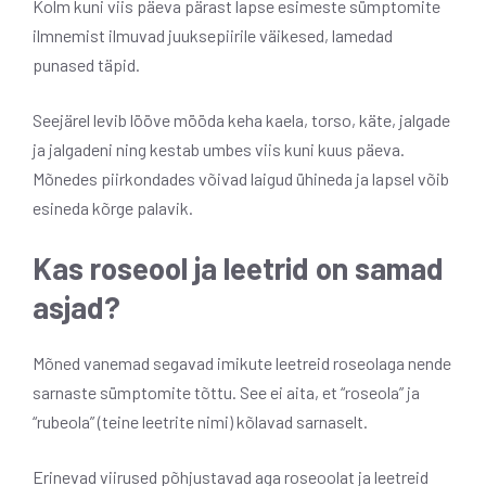
Kolm kuni viis päeva pärast lapse esimeste sümptomite
ilmnemist ilmuvad juuksepiirile väikesed, lamedad
punased täpid.
Seejärel levib lööve mööda keha kaela, torso, käte, jalgade
ja jalgadeni ning kestab umbes viis kuni kuus päeva.
Mõnedes piirkondades võivad laigud ühineda ja lapsel võib
esineda kõrge palavik.
Kas roseool ja leetrid on samad
asjad?
Mõned vanemad segavad imikute leetreid roseolaga nende
sarnaste sümptomite tõttu. See ei aita, et “roseola” ja
“rubeola” (teine ​​leetrite nimi) kõlavad sarnaselt.
Erinevad viirused põhjustavad aga roseoolat ja leetreid