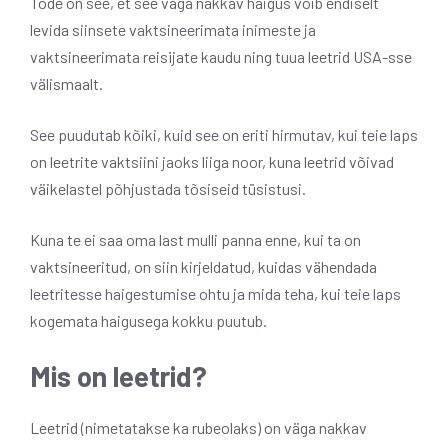
Tõde on see, et see väga nakkav haigus võib endiselt
levida siinsete vaktsineerimata inimeste ja
vaktsineerimata reisijate kaudu ning tuua leetrid USA-sse
välismaalt.
See puudutab kõiki, kuid see on eriti hirmutav, kui teie laps
on leetrite vaktsiini jaoks liiga noor, kuna leetrid võivad
väikelastel põhjustada tõsiseid tüsistusi.
Kuna te ei saa oma last mulli panna enne, kui ta on
vaktsineeritud, on siin kirjeldatud, kuidas vähendada
leetritesse haigestumise ohtu ja mida teha, kui teie laps
kogemata haigusega kokku puutub.
Mis on leetrid?
Leetrid (nimetatakse ka rubeolaks) on väga nakkav