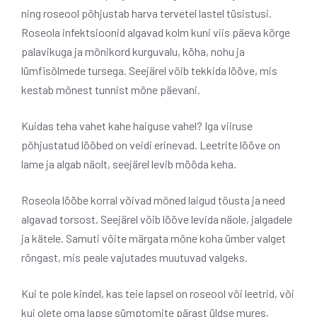
ning roseool põhjustab harva tervetel lastel tüsistusi.
Roseola infektsioonid algavad kolm kuni viis päeva kõrge
palavikuga ja mõnikord kurguvalu, köha, nohu ja
lümfisõlmede tursega. Seejärel võib tekkida lööve, mis
kestab mõnest tunnist mõne päevani.
Kuidas teha vahet kahe haiguse vahel? Iga viiruse
põhjustatud lööbed on veidi erinevad. Leetrite lööve on
lame ja algab näolt, seejärel levib mööda keha.
Roseola lööbe korral võivad mõned laigud tõusta ja need
algavad torsost. Seejärel võib lööve levida näole, jalgadele
ja kätele. Samuti võite märgata mõne koha ümber valget
rõngast, mis peale vajutades muutuvad valgeks.
Kui te pole kindel, kas teie lapsel on roseool või leetrid, või
kui olete oma lapse sümptomite pärast üldse mures,