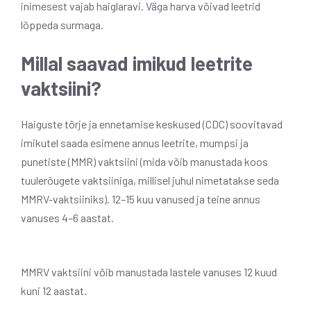
inimesest vajab haiglaravi. Väga harva võivad leetrid
lõppeda surmaga.
Millal saavad imikud leetrite
vaktsiini?
Haiguste tõrje ja ennetamise keskused (CDC) soovitavad
imikutel saada esimene annus leetrite, mumpsi ja
punetiste (MMR) vaktsiini (mida võib manustada koos
tuulerõugete vaktsiiniga, millisel juhul nimetatakse seda
MMRV-vaktsiiniks). 12–15 kuu vanused ja teine ​​annus
vanuses 4–6 aastat.
MMRV vaktsiini võib manustada lastele vanuses 12 kuud
kuni 12 aastat.