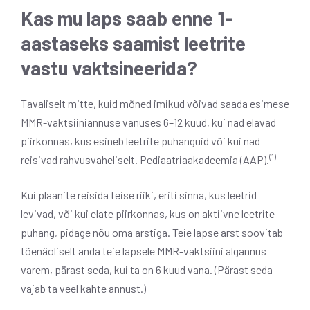
Kas mu laps saab enne 1-
aastaseks saamist leetrite
vastu vaktsineerida?
Tavaliselt mitte, kuid mõned imikud võivad saada esimese
MMR-vaktsiiniannuse vanuses 6–12 kuud, kui nad elavad
piirkonnas, kus esineb leetrite puhanguid või kui nad
(1)
reisivad rahvusvaheliselt. Pediaatriaakadeemia (AAP).
Kui plaanite reisida teise riiki, eriti sinna, kus leetrid
levivad, või kui elate piirkonnas, kus on aktiivne leetrite
puhang, pidage nõu oma arstiga. Teie lapse arst soovitab
tõenäoliselt anda teie lapsele MMR-vaktsiini algannus
varem, pärast seda, kui ta on 6 kuud vana. (Pärast seda
vajab ta veel kahte annust.)