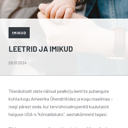
IMIKUD
LEETRID JA IMIKUD
29.01.2024
Tõenäoliselt olete näinud pealkirju leetrite puhangute
kohta kogu Ameerika Ühendriikides ja kogu maailmas –
isegi pärast seda, kui tervishoiueksperdid kuulutasid
haiguse USA-s “kõrvaldatuks”. aastakümneid tagasi.