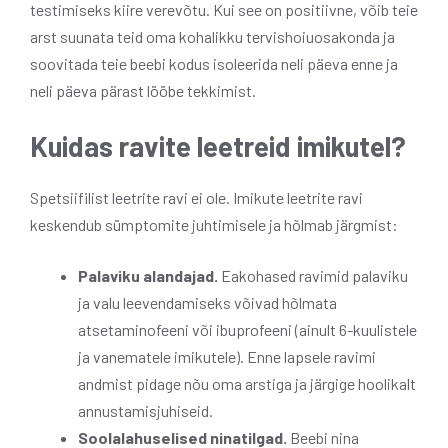
testimiseks kiire verevõtu. Kui see on positiivne, võib teie
arst suunata teid oma kohalikku tervishoiuosakonda ja
soovitada teie beebi kodus isoleerida neli päeva enne ja
neli päeva pärast lööbe tekkimist.
Kuidas ravite leetreid imikutel?
Spetsiifilist leetrite ravi ei ole. Imikute leetrite ravi
keskendub sümptomite juhtimisele ja hõlmab järgmist:
Palaviku alandajad.
Eakohased ravimid palaviku
ja valu leevendamiseks võivad hõlmata
atsetaminofeeni või ibuprofeeni (ainult 6-kuulistele
ja vanematele imikutele). Enne lapsele ravimi
andmist pidage nõu oma arstiga ja järgige hoolikalt
annustamisjuhiseid.
Soolalahuselised ninatilgad.
Beebi nina