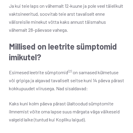
Ja kui teie laps on vähemalt 12-kuune ja pole veel täielikult
vaktsineeritud, soovitab teie arst tavaliselt enne
välisreisile minekut võtta kaks annust täismahus
vähemalt 28-päevase vahega.
Millised on leetrite sümptomid
imikutel?
(2)
Esimesed leetrite sümptomid
on sarnased külmetuse
või gripiga ja algavad tavaliselt seitse kuni 14 päeva pärast
kokkupuudet viirusega. Nad sisaldavad:
Kaks kuni kolm päeva pärast ülaltoodud sümptomite
ilmnemist võite oma lapse suus märgata väga väikeseid
valgeid laike (tuntud kui Kopliku laigud).