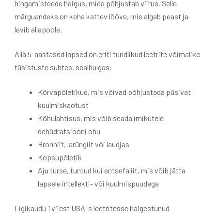
hingamisteede haigus, mida põhjustab viirus. Selle
märguandeks on keha kattev lööve, mis algab peast ja
levib allapoole.
Alla 5-aastased lapsed on eriti tundlikud leetrite võimalike
tüsistuste suhtes, sealhulgas:
Kõrvapõletikud, mis võivad põhjustada püsivat
kuulmiskaotust
Kõhulahtisus, mis võib seada imikutele
dehüdratsiooni ohu
Bronhiit, larüngiit või laudjas
Kopsupõletik
Aju turse, tuntud kui entsefaliit, mis võib jätta
lapsele intellekti- või kuulmispuudega
Ligikaudu 1 viiest USA-s leetritesse haigestunud