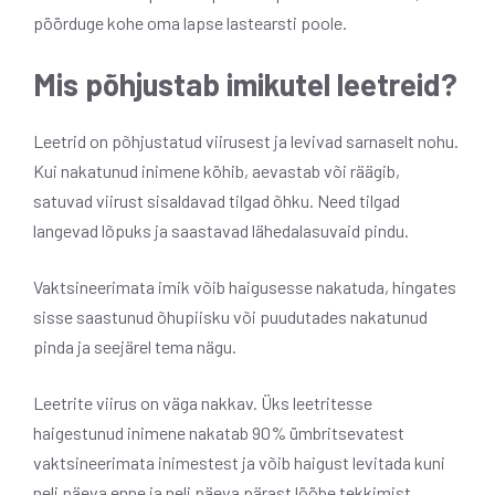
pöörduge kohe oma lapse lastearsti poole.
Mis põhjustab imikutel leetreid?
Leetrid on põhjustatud viirusest ja levivad sarnaselt nohu.
Kui nakatunud inimene köhib, aevastab või räägib,
satuvad viirust sisaldavad tilgad õhku. Need tilgad
langevad lõpuks ja saastavad lähedalasuvaid pindu.
Vaktsineerimata imik võib haigusesse nakatuda, hingates
sisse saastunud õhupiisku või puudutades nakatunud
pinda ja seejärel tema nägu.
Leetrite viirus on väga nakkav. Üks leetritesse
haigestunud inimene nakatab 90% ümbritsevatest
vaktsineerimata inimestest ja võib haigust levitada kuni
neli päeva enne ja neli päeva pärast lööbe tekkimist.