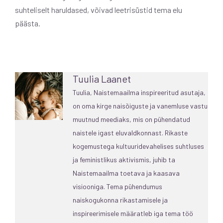
suhteliselt haruldased, võivad leetrisüstid tema elu
päästa.
Tuulia Laanet
Tuulia, Naistemaailma inspireeritud asutaja,
on oma kirge naisõiguste ja vanemluse vastu
muutnud meediaks, mis on pühendatud
naistele igast eluvaldkonnast. Rikaste
kogemustega kultuuridevahelises suhtluses
ja feministlikus aktivismis, juhib ta
Naistemaailma toetava ja kaasava
visiooniga. Tema pühendumus
naiskogukonna rikastamisele ja
inspireerimisele määratleb iga tema töö