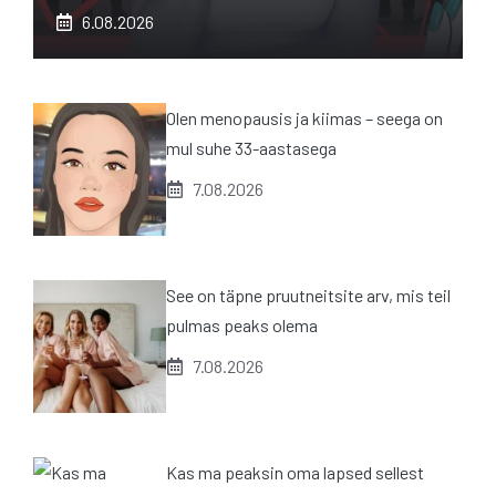
6.08.2026
Olen menopausis ja kiimas – seega on
mul suhe 33-aastasega
7.08.2026
See on täpne pruutneitsite arv, mis teil
pulmas peaks olema
7.08.2026
Kas ma peaksin oma lapsed sellest