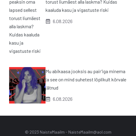
torust liumäest alla laskma? Kuidas
kaaluda kasu ja vigastuste riski
6.08.2026
Mu abikaasa jooksis au pair’iga minema
ja see on mind suhetest lõplikult kõrvale
jätnud
6.08.2026
© 2023 NaisteMaailm -
NaisteMaailm@aol.com