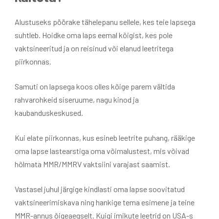
Alustuseks pöörake tähelepanu sellele, kes teie lapsega
suhtleb. Hoidke oma laps eemal kõigist, kes pole
vaktsineeritud ja on reisinud või elanud leetritega
piirkonnas.
Samuti on lapsega koos olles kõige parem vältida
rahvarohkeid siseruume, nagu kinod ja
kaubanduskeskused.
Kui elate piirkonnas, kus esineb leetrite puhang, rääkige
oma lapse lastearstiga oma võimalustest, mis võivad
hõlmata MMR/MMRV vaktsiini varajast saamist.
Vastasel juhul järgige kindlasti oma lapse soovitatud
vaktsineerimiskava ning hankige tema esimene ja teine ​​
MMR-annus õigeaegselt. Kuigi imikute leetrid on USA-s