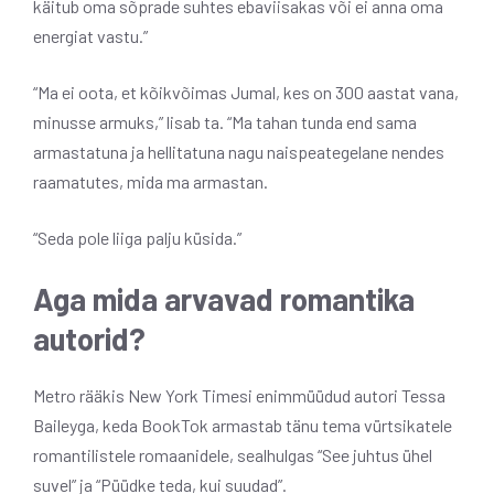
käitub oma sõprade suhtes ebaviisakas või ei anna oma
energiat vastu.”
“Ma ei oota, et kõikvõimas Jumal, kes on 300 aastat vana,
minusse armuks,” lisab ta. “Ma tahan tunda end sama
armastatuna ja hellitatuna nagu naispeategelane nendes
raamatutes, mida ma armastan.
“Seda pole liiga palju küsida.”
Aga mida arvavad romantika
autorid?
Metro rääkis New York Timesi enimmüüdud autori Tessa
Baileyga, keda BookTok armastab tänu tema vürtsikatele
romantilistele romaanidele, sealhulgas “See juhtus ühel
suvel” ja “Püüdke teda, kui suudad”.