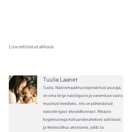
Lisa eelistatud allikana
Tuulia Laanet
Tuulia, Naistemaailma inspireeritud asutaja,
on oma kirge naisõiguste ja vanemluse vastu
muutnud meediaks, mis on pühendatud
naistele igast eluvaldkonnast. Rikaste
kogemustega kultuuridevahelises suhtluses
ja feministlikus aktivismis, juhib ta