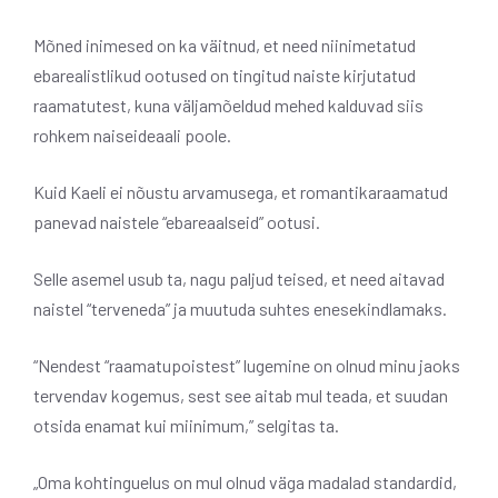
Mõned inimesed on ka väitnud, et need niinimetatud
ebarealistlikud ootused on tingitud naiste kirjutatud
raamatutest, kuna väljamõeldud mehed kalduvad siis
rohkem naiseideaali poole.
Kuid Kaeli ei nõustu arvamusega, et romantikaraamatud
panevad naistele “ebareaalseid” ootusi.
Selle asemel usub ta, nagu paljud teised, et need aitavad
naistel “terveneda” ja muutuda suhtes enesekindlamaks.
“Nendest “raamatupoistest” lugemine on olnud minu jaoks
tervendav kogemus, sest see aitab mul teada, et suudan
otsida enamat kui miinimum,” selgitas ta.
„Oma kohtinguelus on mul olnud väga madalad standardid,