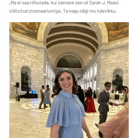
„Ma ei saa rõhutada, kui sarnane see oli Sarah J. Maasi
võltsitud stsenaariumiga. Ta nagu nägi mu tulevikku.