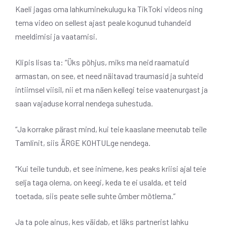
Kaeli jagas oma lahkuminekulugu ka TikToki videos ning
tema video on sellest ajast peale kogunud tuhandeid
meeldimisi ja vaatamisi.
Klipis lisas ta: “Üks põhjus, miks ma neid raamatuid
armastan, on see, et need näitavad traumasid ja suhteid
intiimsel viisil, nii et ma näen kellegi teise vaatenurgast ja
saan vajaduse korral nendega suhestuda.
“Ja korrake pärast mind, kui teie kaaslane meenutab teile
Tamlinit, siis ÄRGE KOHTULge nendega.
“Kui teile tundub, et see inimene, kes peaks kriisi ajal teie
selja taga olema, on keegi, keda te ei usalda, et teid
toetada, siis peate selle suhte ümber mõtlema.”
Ja ta pole ainus, kes väidab, et läks partnerist lahku