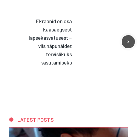
Ekraanid on osa
kaasaegsest
lapsekasvatusest –
viis näpunäidet
tervislikuks
kasutamiseks
LATEST POSTS