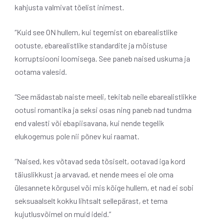
kahjusta valmivat tõelist inimest.
“Kuid see ON hullem, kui tegemist on ebarealistlike
ootuste, ebarealistlike standardite ja mõistuse
korruptsiooni loomisega. See paneb naised uskuma ja
ootama valesid.
“See mädastab naiste meeli, tekitab neile ebarealistlikke
ootusi romantika ja seksi osas ning paneb nad tundma
end valesti või ebapiisavana, kui nende tegelik
elukogemus pole nii põnev kui raamat.
“Naised, kes võtavad seda tõsiselt, ootavad iga kord
täiuslikkust ja arvavad, et nende mees ei ole oma
ülesannete kõrgusel või mis kõige hullem, et nad ei sobi
seksuaalselt kokku lihtsalt sellepärast, et tema
kujutlusvõimel on muid ideid.”