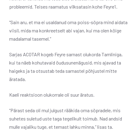
probleemid. Teises raamatus vilksatasin kohe Feyre’i.
“Sain aru, et ma ei usaldanud oma poiss-sõpra mind aidata
viisil, mida ma konkreetselt abi vajan, kui ma olen kõige
madalamal tasemel.”
Sarjas ACOTAR kogeb Feyre sarnast olukorda Tamliniga,
kui ta näeb kohutavaid õudusunenägusid, mis ajavad ta
haigeks ja ta otsustab teda sarnastel põhjustel mitte
äratada.
Kaeli reaktsioon olukorrale oli suur äratus.
“Pärast seda oli mul julgust rääkida oma sõpradele, mis
suhetes suletud uste taga tegelikult toimub. Nad andsid
mulle vajaliku tuge, et temast lahku minna,” lisas ta.