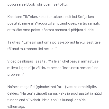
populaarse BookToki lugemise tõttu.
Kaaslane TikToker, keda tuntakse ainult kui Sof ja kes
postitab nime all @acourtofsmutandroses, väitis samuti,
et ta läks oma poiss-sõbrast sarnastel põhjustel lahku.
Ta ütles: “Lähesin just oma poiss-sõbrast lahku, sest ta ei
täitnud mu romantilisi ootusi.”
Video pealkirjas lisas ta: “Ma leian ühel päeval armastuse,
millest lugesin” ja väitis, et see on “lootusetu romantiline
probleem”.
Naine nimega Bel (@isabelmoffatt_) vastas oma klipile,
öeldes: “Ma tegin täpselt sama, kaks ja pool aastat ja nüüd
tunnen end nii vabalt. Me ei tohiks kunagi leppida
vähemaga.