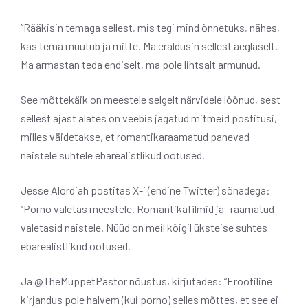
“Rääkisin temaga sellest, mis tegi mind õnnetuks, nähes,
kas tema muutub ja mitte. Ma eraldusin sellest aeglaselt.
Ma armastan teda endiselt, ma pole lihtsalt armunud.
See mõttekäik on meestele selgelt närvidele löönud, sest
sellest ajast alates on veebis jagatud mitmeid postitusi,
milles väidetakse, et romantikaraamatud panevad
naistele suhtele ebarealistlikud ootused.
Jesse Alordiah postitas X-i (endine Twitter) sõnadega:
“Porno valetas meestele. Romantikafilmid ja -raamatud
valetasid naistele. Nüüd on meil kõigil üksteise suhtes
ebarealistlikud ootused.
Ja @TheMuppetPastor nõustus, kirjutades: “Erootiline
kirjandus pole halvem (kui porno) selles mõttes, et see ei