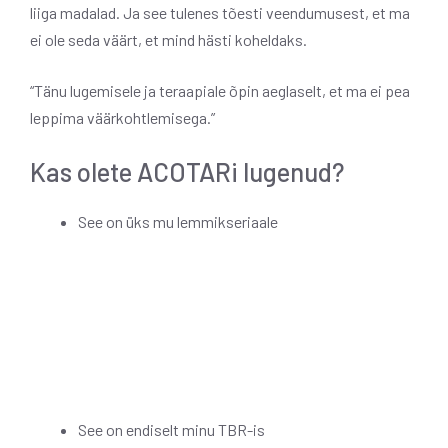
liiga madalad. Ja see tulenes tõesti veendumusest, et ma
ei ole seda väärt, et mind hästi koheldaks.
“Tänu lugemisele ja teraapiale õpin aeglaselt, et ma ei pea
leppima väärkohtlemisega.”
Kas olete ACOTARi lugenud?
See on üks mu lemmikseriaale
See on endiselt minu TBR-is