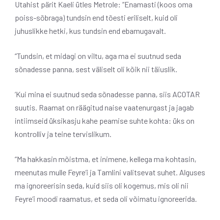
Utahist pärit Kaeli ütles Metrole: “Enamasti (koos oma
poiss-sõbraga) tundsin end tõesti eriliselt, kuid oli
juhuslikke hetki, kus tundsin end ebamugavalt.
“Tundsin, et midagi on viltu, aga ma ei suutnud seda
sõnadesse panna, sest väliselt oli kõik nii täiuslik.
‘Kui mina ei suutnud seda sõnadesse panna, siis ACOTAR
suutis. Raamat on räägitud naise vaatenurgast ja jagab
intiimseid üksikasju kahe peamise suhte kohta: üks on
kontrolliv ja teine ​​​​tervislikum.
“Ma hakkasin mõistma, et inimene, kellega ma kohtasin,
meenutas mulle Feyre’i ja Tamlini valitsevat suhet. Alguses
ma ignoreerisin seda, kuid siis oli kogemus, mis oli nii
Feyre’i moodi raamatus, et seda oli võimatu ignoreerida.