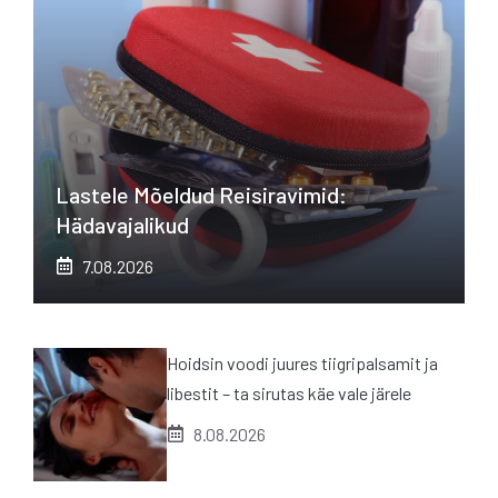
Lastele Mõeldud Reisiravimid:
Hädavajalikud
7.08.2026
Hoidsin voodi juures tiigripalsamit ja
libestit – ta sirutas käe vale järele
8.08.2026