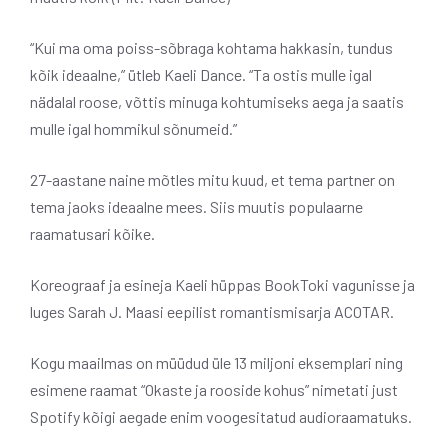
“Kui ma oma poiss-sõbraga kohtama hakkasin, tundus
kõik ideaalne,” ütleb Kaeli Dance. “Ta ostis mulle igal
nädalal roose, võttis minuga kohtumiseks aega ja saatis
mulle igal hommikul sõnumeid.”
27-aastane naine mõtles mitu kuud, et tema partner on
tema jaoks ideaalne mees. Siis muutis populaarne
raamatusari kõike.
Koreograaf ja esineja Kaeli hüppas BookToki vagunisse ja
luges Sarah J. Maasi eepilist romantismisarja ACOTAR.
Kogu maailmas on müüdud üle 13 miljoni eksemplari ning
esimene raamat “Okaste ja rooside kohus” nimetati just
Spotify kõigi aegade enim voogesitatud audioraamatuks.