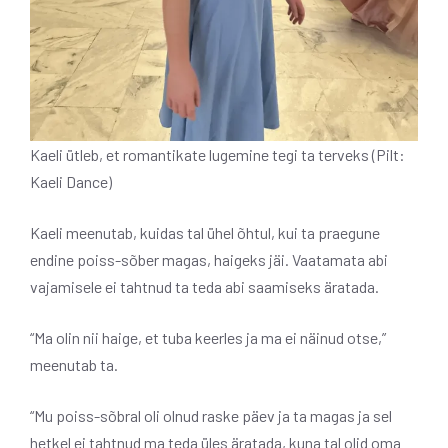
Kaeli ütleb, et romantikate lugemine tegi ta terveks (Pilt:
Kaeli Dance)
Kaeli meenutab, kuidas tal ühel õhtul, kui ta praegune
endine poiss-sõber magas, haigeks jäi. Vaatamata abi
vajamisele ei tahtnud ta teda abi saamiseks äratada.
“Ma olin nii haige, et tuba keerles ja ma ei näinud otse,”
meenutab ta.
“Mu poiss-sõbral oli olnud raske päev ja ta magas ja sel
hetkel ei tahtnud ma teda üles äratada, kuna tal olid oma