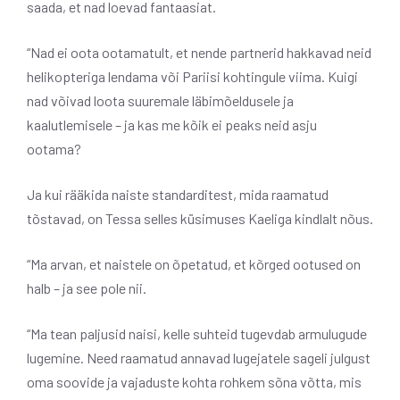
saada, et nad loevad fantaasiat.
“Nad ei oota ootamatult, et nende partnerid hakkavad neid
helikopteriga lendama või Pariisi kohtingule viima. Kuigi
nad võivad loota suuremale läbimõeldusele ja
kaalutlemisele – ja kas me kõik ei peaks neid asju
ootama?
Ja kui rääkida naiste standarditest, mida raamatud
tõstavad, on Tessa selles küsimuses Kaeliga kindlalt nõus.
“Ma arvan, et naistele on õpetatud, et kõrged ootused on
halb – ja see pole nii.
“Ma tean paljusid naisi, kelle suhteid tugevdab armulugude
lugemine. Need raamatud annavad lugejatele sageli julgust
oma soovide ja vajaduste kohta rohkem sõna võtta, mis