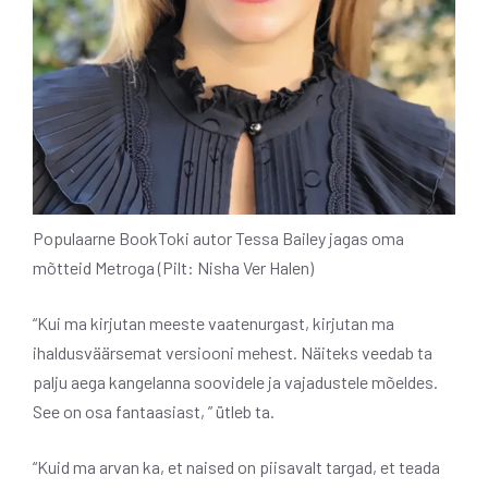
Populaarne BookToki autor Tessa Bailey jagas oma
mõtteid Metroga (Pilt: Nisha Ver Halen)
“Kui ma kirjutan meeste vaatenurgast, kirjutan ma
ihaldusväärsemat versiooni mehest. Näiteks veedab ta
palju aega kangelanna soovidele ja vajadustele mõeldes.
See on osa fantaasiast, ” ütleb ta.
“Kuid ma arvan ka, et naised on piisavalt targad, et teada