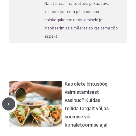
Naistemaailma toetava ja kaasava
visiooniga. Tema pühendumus
naiskogukonna rikastamisele ja
inspireerimisele määratleb iga tema töö
aspekti.
Kas olete õhtusöögi
valmistamisest
väsinud? Kuidas
tellida targalt väljas
söömise või
kohaletoomise ajal