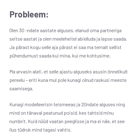
Probleem:
Olen 30 -ndate aastate alguses, elanud oma partneriga
seitse aastat ja olen meeleheitel abielluda ja lapse saada.
Ja pärast kogu selle aja pärast ei saa ma temalt sellist
pühendumust saada kui mina, kui me kohtusime.
Ma arvasin alati, et selle ajastu alguseks asusin õnnelikult
pereelu – eriti kuna mul pole kunagi olnud raskusi meeste
saamisega.
Kunagi modelleerisin teismeeas ja 20ndate alguses ning
mind on tänaval peatunud poisid, kes tahtsid minu
numbrit. Kuid nüüd vaatan peeglisse ja ma ei näe, et see
ilus tüdruk mind tagasi vahtis.