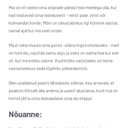
Mul on nii raske oma sõprade pärast hea meelega olla, kui
nad teatavad oma rasedusest – neist paar, teist või
kolmandat korda. Mõni on olnud abielus ligi kümme aastat,
samal ajal kui ma veel ootan.
Ma ei taha muuta oma poiss -sõbra liiga kohutavaks – meil
on tore elu, nautida samu asju ja seks on sama hea kui see
oli, kui me kokku saime. Kuid kõike varjutades on tema
vastumeelsus seda lõplikku pühendumist.
Olen usaldanud paaris lähedases sõbras, kes arvavad, et
peaksin lihtsalt alla andma ja uuesti alustama, kuid mul on
hirmul jätta oma elukaaslane oma elu etappi.
Nõuanne: