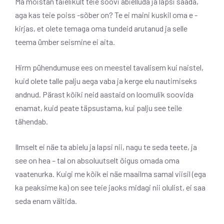
Ma mõistan täielikult teie soovi abielluda ja lapsi saada,
aga kas teie poiss -sõber on? Te ei maini kuskil oma e -
kirjas, et olete temaga oma tundeid arutanud ja selle
teema ümber seismine ei aita.
Hirm pühendumuse ees on meestel tavalisem kui naistel,
kuid olete talle palju aega vaba ja kerge elu nautimiseks
andnud. Pärast kõiki neid aastaid on loomulik soovida
enamat, kuid peate täpsustama, kui palju see teile
tähendab.
Ilmselt ei näe ta abielu ja lapsi nii, nagu te seda teete, ja
see on hea – tal on absoluutselt õigus omada oma
vaatenurka. Kuigi me kõik ei näe maailma samal viisil (ega
ka peaksime ka) on see teie jaoks midagi nii olulist, ei saa
seda enam vältida.