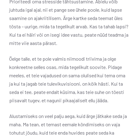
Prioriteedi oma stresside tähtsustamine. Abielu võib
juhtuda igal ajal, nii et pange see ühele poole, kuid lapse
saamine on ajakriitilisem. Ärge kartke seda teemat üles
tõsta – uurige, mida ta tegelikult arvab. Kas ta tahab lapsi?
Kui ta ei häiri või on isegi idee vastu, peate nüüd teadma ja
mitte viie aasta pärast.
Öelge talle, et te pole valmis niimoodi triivima ja olge
konkreetne selles osas, mida tegelikult soovite. Pidage
meeles, et teie vajadused on sama olulised kui tema oma
ja kui ta jagab teie tulevikuvisiooni, on kõik hästi. Kui ta
seda ei tee, peate endalt küsima, kas teie suhe on tõesti
piisavalt tugev, et nagunii pikaajaliselt ellu jääda.
Alustamiseks on veel palju aega, kuid ärge jätkake seda ja
maha. Ma tean, et temast eemale kõndimiseks on vaja
tohutut jõudu, kuid teie enda huvides peate seda ka