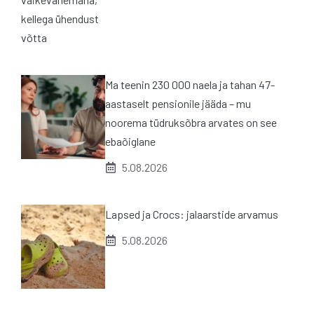
Ma teenin 230 000 naela ja tahan 47-
aastaselt pensionile jääda – mu
noorema tüdruksõbra arvates on see
ebaõiglane
5.08.2026
Lapsed ja Crocs: jalaarstide arvamus
5.08.2026