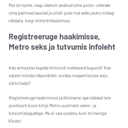
Mul on tunne, nagu oleksin andnud oma poiss -sõbrale
oma parimad aastad ja siiski pole mul selle jaoks midagi
näidata. Isegi mitte kihlasõrmus.
Registreeruge haakimisse,
Metro seks ja tutvumis infoleht
Kas armastan lugeda niimoodi mahlaseid lugusid? Kas
vajate mõnda näpunäidet, kuidas magamistoas asju
vürtsitada?
Registreeruge haakimisse ja libistame igal nädalal teie
postkasti koos kõigi Metro uusimate seksi- ja
tutvumislugudega. Me ei saa oodata, kuni te meiega
liitute!