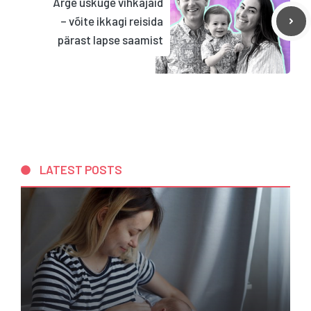
Ärge uskuge vihkajaid
– võite ikkagi reisida
pärast lapse saamist
LATEST POSTS