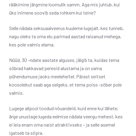
rääkimine järgmine loomulik samm. Aga mis juhtub, kui
üks inimene soovib seda rohkem kui teine?
Selle nädala seksuaalveerus kuuleme lugejalt, kes tunneb,
nagu oleks ta oma elu parimad aastad raisanud mehega,
kes pole valmis elama.
Nüüd, 30 -ndate aastate alguses, jälgib ta, kuidas tema
sõbrad hakkavad peresid alustama ja on sama
pühendumuse jaoks meeleheitel. Pärast seitset
koosolekut saab aga selgeks, et tema poiss -sõber pole
valmis.
Lugege allpool toodud nõuandeid, kuid enne kui lähete,
ärge unustage lugeda eelmise nädala veergu mehest, kes
ei leia enam oma naist atraktiivseks – ja selle asemel
igatseb ta sõpra.