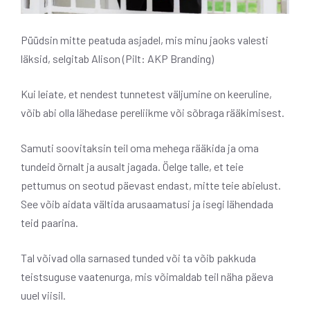
Püüdsin mitte peatuda asjadel, mis minu jaoks valesti
läksid, selgitab Alison (Pilt: AKP Branding)
Kui leiate, et nendest tunnetest väljumine on keeruline,
võib abi olla lähedase pereliikme või sõbraga rääkimisest.
Samuti soovitaksin teil oma mehega rääkida ja oma
tundeid õrnalt ja ausalt jagada. Öelge talle, et teie
pettumus on seotud päevast endast, mitte teie abielust.
See võib aidata vältida arusaamatusi ja isegi lähendada
teid paarina.
Tal võivad olla sarnased tunded või ta võib pakkuda
teistsuguse vaatenurga, mis võimaldab teil näha päeva
uuel viisil.