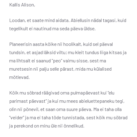
Kallis Alison,
Loodan, et saate mind aidata. Abiellusin nädal tagasi, kuid
tegelikult ei nautinud ma seda päeva üldse.
Planeerisin aasta kõike nii hoolikalt, kuid sel päeval
tundsin, et asjad läksid viltu; mu kleit tundus liiga kitsas ja
ma lihtsalt ei saanud “peo” vaimu sisse, sest ma
muretsesin nii palju selle pärast, mida mu külalised
mõtlevad.
Kõik mu sõbrad räägivad oma pulmapäevast kui “elu
parimast päevast” ja kui mu mees abieluettepaneku tegi,
olin nii põnevil, et saan oma suure päeva. Ma ei taha olla
“veider” ja ma ei taha tõde tunnistada, sest kõik mu sõbrad
ja perekond on minu üle nii õnnelikud.