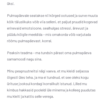
üksi.
Pulmapäevale seatakse nii kõrged ootused ja surve muuta
kõik täiuslikuks võib viia selleni, et paljud pruudid kogevad
erinevaid emotsioone, sealhulgas stressi, ärevust ja
püüdu kõigile meeldida – mis omakorda võib varjutada
rõõmu pulmapäevast. korral.
Peaksin teadma – ma tundsin pärast oma pulmapäeva
samamoodi nagu sina.
Minu peapruutneitsi nägi vaeva, et mu kleidi seljaosa
õigesti üles teha, ja ma ei tundnud, et see oleks kogu
ürituse jooksul kordagi korralikult istunud. Lilled mu
kimbus hakkasid pooleldi üle minema ja kolleeg puudutas
mu kleiti ja kattis selle verega.