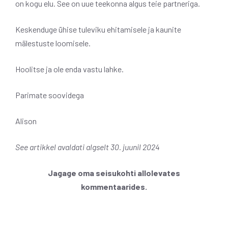
on kogu elu. See on uue teekonna algus teie partneriga.
Keskenduge ühise tuleviku ehitamisele ja kaunite
mälestuste loomisele.
Hoolitse ja ole enda vastu lahke.
Parimate soovidega
Alison
See artikkel avaldati algselt 30. juunil 2024
Jagage oma seisukohti allolevates
kommentaarides.