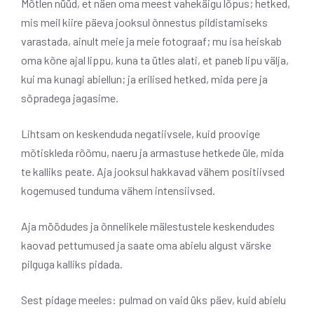
Mõtlen nüüd, et näen oma meest vahekäigu lõpus; hetked,
mis meil kiire päeva jooksul õnnestus pildistamiseks
varastada, ainult meie ja meie fotograaf; mu isa heiskab
oma kõne ajal lippu, kuna ta ütles alati, et paneb lipu välja,
kui ma kunagi abiellun; ja erilised hetked, mida pere ja
sõpradega jagasime.
Lihtsam on keskenduda negatiivsele, kuid proovige
mõtiskleda rõõmu, naeru ja armastuse hetkede üle, mida
te kalliks peate. Aja jooksul hakkavad vähem positiivsed
kogemused tunduma vähem intensiivsed.
Aja möödudes ja õnnelikele mälestustele keskendudes
kaovad pettumused ja saate oma abielu algust värske
pilguga kalliks pidada.
Sest pidage meeles: pulmad on vaid üks päev, kuid abielu