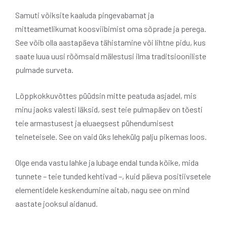
Samuti võiksite kaaluda pingevabamat ja
mitteametlikumat koosviibimist oma sõprade ja perega.
See võib olla aastapäeva tähistamine või lihtne pidu, kus
saate luua uusi rõõmsaid mälestusi ilma traditsiooniliste
pulmade surveta.
Lõppkokkuvõttes püüdsin mitte peatuda asjadel, mis
minu jaoks valesti läksid, sest teie pulmapäev on tõesti
teie armastusest ja eluaegsest pühendumisest
teineteisele. See on vaid üks lehekülg palju pikemas loos.
Olge enda vastu lahke ja lubage endal tunda kõike, mida
tunnete – teie tunded kehtivad –, kuid päeva positiivsetele
elementidele keskendumine aitab, nagu see on mind
aastate jooksul aidanud.