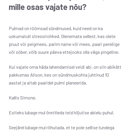
mille osas vajate nõu?
Pulmad on rõõmsad sündmused, kuid need on ka
uskumatult stressirohked. Olenemata sellest, kas olete
pruut või peigmees, parim naine või mees, paari pereliige
või sõber, võib suure päeva ettejooks olla väga pingeline.
Kui vajate oma häda lahendamisel veidi abi, on siin abikätt
pakkumas Alison, kes on sündmuskohta juhtinud 10
aastat ja aitab paaridel pulmi planeerida.
Kallis Simone,
Esiteks lubage mul õnnitleda teid hiljutise abielu puhul.
Seejärel lubage mul rõhutada, et te pole sellise tundega