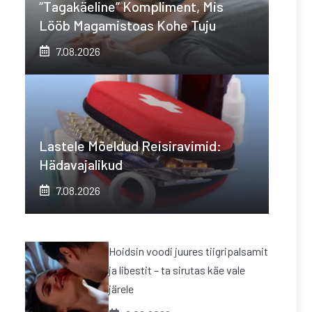
“Tagakäeline” Kompliment, Mis
Lööb Magamistoas Kohe Tuju
7.08.2026
Lastele Mõeldud Reisiravimid:
Hädavajalikud
7.08.2026
Hoidsin voodi juures tiigripalsamit
ja libestit – ta sirutas käe vale
järele