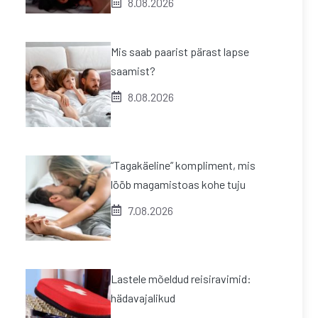
8.08.2026
Mis saab paarist pärast lapse
saamist?
8.08.2026
“Tagakäeline” kompliment, mis
lööb magamistoas kohe tuju
7.08.2026
Lastele mõeldud reisiravimid:
hädavajalikud