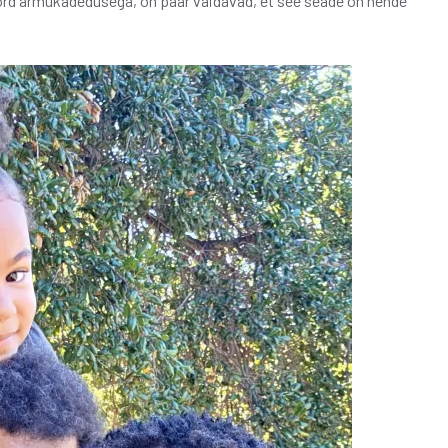
ord armukadedusega, on paar väidavad, et see seade on nende