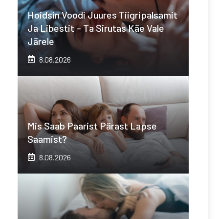
Hoidsin Voodi Juures Tiigripalsamit
Ja Libestit – Ta Sirutas Käe Vale
Järele
8.08.2026
Mis Saab Paarist Pärast Lapse
Saamist?
8.08.2026