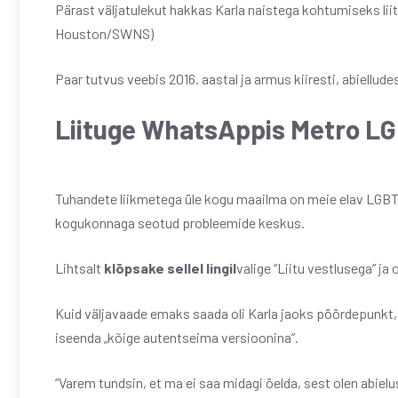
Pärast väljatulekut hakkas Karla naistega kohtumiseks lii
Houston/SWNS)
Paar tutvus veebis 2016. aastal ja armus kiiresti, abiellude
Liituge WhatsAppis Metro L
Tuhandete liikmetega üle kogu maailma on meie elav LGBT
kogukonnaga seotud probleemide keskus.
Lihtsalt
klõpsake sellel lingil
valige “Liitu vestlusega” ja
Kuid väljavaade emaks saada oli Karla jaoks pöördepunkt, ku
iseenda „kõige autentseima versioonina”.
“Varem tundsin, et ma ei saa midagi öelda, sest olen abielu