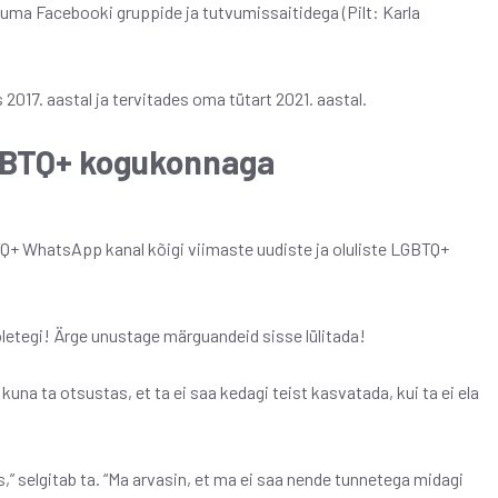
tuma Facebooki gruppide ja tutvumissaitidega (Pilt: Karla
s 2017. aastal ja tervitades oma tütart 2021. aastal.
GBTQ+ kogukonnaga
Q+ WhatsApp kanal kõigi viimaste uudiste ja oluliste LGBTQ+
 oletegi! Ärge unustage märguandeid sisse lülitada!
na ta otsustas, et ta ei saa kedagi teist kasvatada, kui ta ei ela
s,” selgitab ta. “Ma arvasin, et ma ei saa nende tunnetega midagi