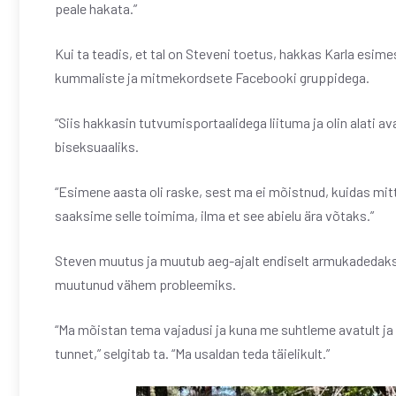
peale hakata.”
Kui ta teadis, et tal on Steveni toetus, hakkas Karla esi
kummaliste ja mitmekordsete Facebooki gruppidega.
“Siis hakkasin tutvumisportaalidega liituma ja olin alati a
biseksuaaliks.
“Esimene aasta oli raske, sest ma ei mõistnud, kuidas mitt
saaksime selle toimima, ilma et see abielu ära võtaks.”
Steven muutus ja muutub aeg-ajalt endiselt armukadedaks, 
muutunud vähem probleemiks.
“Ma mõistan tema vajadusi ja kuna me suhtleme avatult ja 
tunnet,” selgitab ta. “Ma usaldan teda täielikult.”