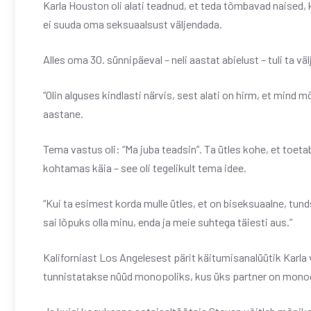
Karla Houston oli alati teadnud, et teda tõmbavad naised, 
ei suuda oma seksuaalsust väljendada.
Alles oma 30. sünnipäeval – neli aastat abielust – tuli ta v
“Olin alguses kindlasti närvis, sest alati on hirm, et mind
aastane.
Tema vastus oli: “Ma juba teadsin”. Ta ütles kohe, et toet
kohtamas käia – see oli tegelikult tema idee.
“Kui ta esimest korda mulle ütles, et on biseksuaalne, tund
sai lõpuks olla minu, enda ja meie suhtega täiesti aus.”
Kaliforniast Los Angelesest pärit käitumisanalüütik Karla 
tunnistatakse nüüd monopoliks, kus üks partner on monog