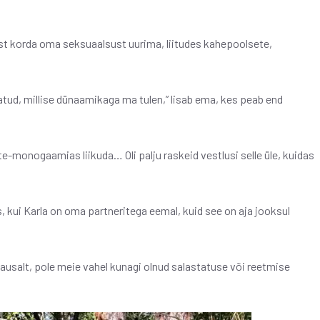
mest korda oma seksuaalsust uurima, liitudes kahepoolsete,
vatud, millise dünaamikaga ma tulen,” lisab ema, kes peab end
e-monogaamias liikuda… Oli palju raskeid vestlusi selle üle, kuidas
kui Karla on oma partneritega eemal, kuid see on aja jooksul
ausalt, pole meie vahel kunagi olnud salastatuse või reetmise