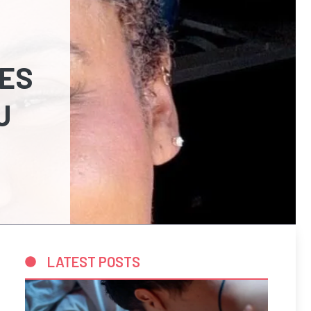
EES
U
LATEST POSTS