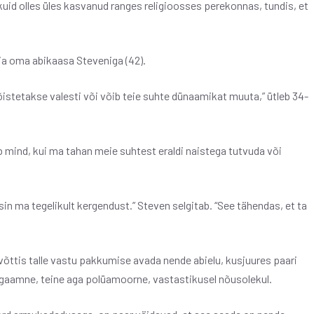
kuid olles üles kasvanud ranges religioosses perekonnas, tundis, et
älja oma abikaasa Steveniga (42).
 mõistetakse valesti või võib teie suhte dünaamikat muuta,” ütleb 34-
ab mind, kui ma tahan meie suhtest eraldi naistega tutvuda või
sin ma tegelikult kergendust.” Steven selgitab. “See tähendas, et ta
võttis talle vastu pakkumise avada nende abielu, kusjuures paari
aamne, teine ​​aga polüamoorne, vastastikusel nõusolekul.