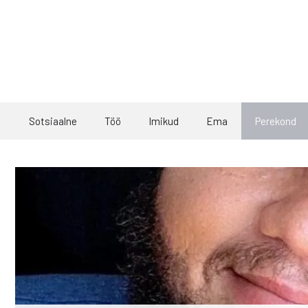
Skip
to
content
Sotsiaalne
Töö
Imikud
Ema
Perekond