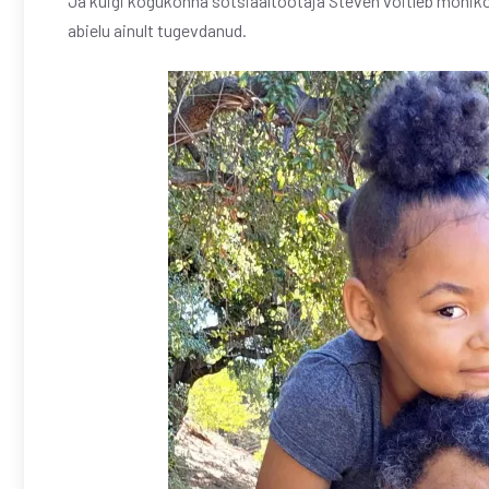
Ja kuigi kogukonna sotsiaaltöötaja Steven võitleb mõnik
abielu ainult tugevdanud.