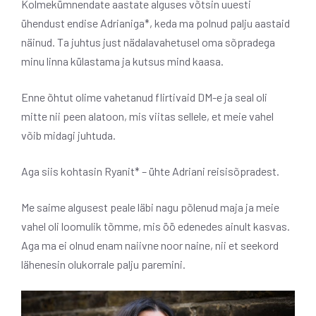
Kolmekümnendate aastate alguses võtsin uuesti
ühendust endise Adrianiga*, keda ma polnud palju aastaid
näinud. Ta juhtus just nädalavahetusel oma sõpradega
minu linna külastama ja kutsus mind kaasa.
Enne õhtut olime vahetanud flirtivaid DM-e ja seal oli
mitte nii peen alatoon, mis viitas sellele, et meie vahel
võib midagi juhtuda.
Aga siis kohtasin Ryanit* – ühte Adriani reisisõpradest.
Me saime algusest peale läbi nagu põlenud maja ja meie
vahel oli loomulik tõmme, mis öö edenedes ainult kasvas.
Aga ma ei olnud enam naiivne noor naine, nii et seekord
lähenesin olukorrale palju paremini.