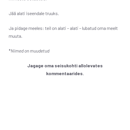
Jää alati iseendale truuks.
Ja pidage meeles: teil on alati – alati – lubatud oma meelt
muuta.
*
Nimed on muudetud
Jagage oma seisukohti allolevates
kommentaarides.