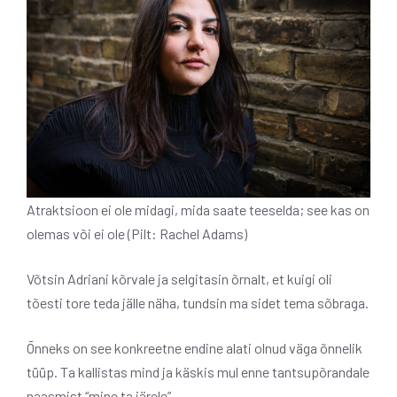
Atraktsioon ei ole midagi, mida saate teeselda; see kas on
olemas või ei ole (Pilt: Rachel Adams)
Võtsin Adriani kõrvale ja selgitasin õrnalt, et kuigi oli
tõesti tore teda jälle näha, tundsin ma sidet tema sõbraga.
Õnneks on see konkreetne endine alati olnud väga õnnelik
tüüp. Ta kallistas mind ja käskis mul enne tantsupõrandale
naasmist “mine ta järele”.