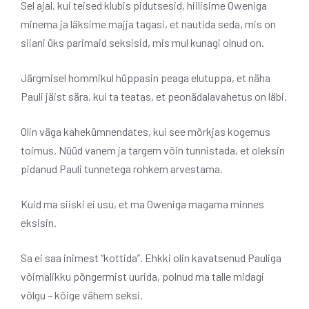
Sel ajal, kui teised klubis pidutsesid, hiilisime Oweniga
minema ja läksime majja tagasi, et nautida seda, mis on
siiani üks parimaid seksisid, mis mul kunagi olnud on.
Järgmisel hommikul hüppasin peaga elutuppa, et näha
Pauli jäist sära, kui ta teatas, et peonädalavahetus on läbi.
Olin väga kahekümnendates, kui see mõrkjas kogemus
toimus. Nüüd vanem ja targem võin tunnistada, et oleksin
pidanud Pauli tunnetega rohkem arvestama.
Kuid ma siiski ei usu, et ma Oweniga magama minnes
eksisin.
Sa ei saa inimest “kottida”. Ehkki olin kavatsenud Pauliga
võimalikku põngermist uurida, polnud ma talle midagi
võlgu – kõige vähem seksi.