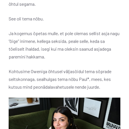
õhtul segama.
See oli tema nõbu.
Ja kogemus õpetas mulle, et pole olemas sellist asja nagu
“õige” inimene, kellega seksida, peale selle, keda sa
tõeliselt ihaldad, isegi kui ma oleksin saanud asjadega
paremini hakkama.
Kohtusime Oweniga õhtusel väljasõidul tema sõprade
seltskonnaga, sealhulgas tema nõbu Paul*, mees, kes
kutsus mind peonädalavahetusele nende juurde.