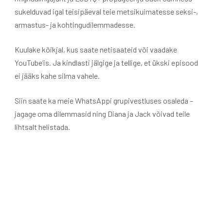
sukelduvad igal teisipäeval teie metsikuimatesse seksi-,
armastus- ja kohtingudilemmadesse.
Kuulake kõikjal, kus saate netisaateid või vaadake
YouTube’is. Ja kindlasti jälgige ja tellige, et ükski episood
ei jääks kahe silma vahele.
Siin saate ka meie WhatsAppi grupivestluses osaleda –
jagage oma dilemmasid ning Diana ja Jack võivad teile
lihtsalt helistada.