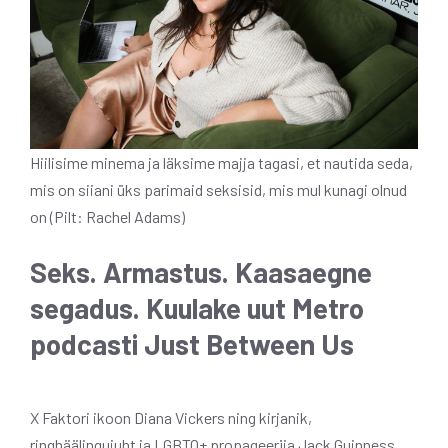
Hiilisime minema ja läksime majja tagasi, et nautida seda,
mis on siiani üks parimaid seksisid, mis mul kunagi olnud
on (Pilt: Rachel Adams)
Seks. Armastus. Kaasaegne
segadus. Kuulake uut Metro
podcasti Just Between Us
X Faktori ikoon Diana Vickers ning kirjanik,
ringhäälingujuht ja LGBTQ+ propageerija Jack Guinness