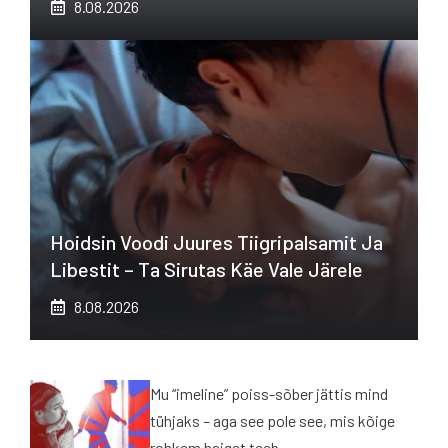
8.08.2026
Hoidsin Voodi Juures Tiigripalsamit Ja
Libestit – Ta Sirutas Käe Vale Järele
8.08.2026
Mu “imeline” poiss-sõber jättis mind
tühjaks – aga see pole see, mis kõige
rohkem haiget teeb