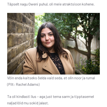
Täpselt nagu Oweni puhul, oli meie atraktsioon kohene.
Võin enda kaitseks öelda vaid seda, et olin noor ja rumal
(Pilt: Rachel Adams)
Ta oli kindlasti ilus – aga just tema sarm ja tipptasemel
naljad lõid mu sokid jalast.