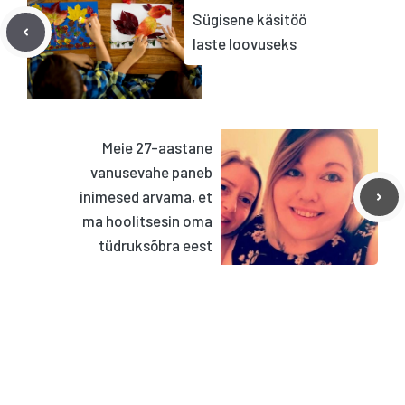
Sügisene käsitöö
laste loovuseks
Meie 27-aastane
vanusevahe paneb
inimesed arvama, et
ma hoolitsesin oma
tüdruksõbra eest