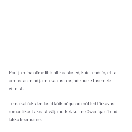
Paul ja mina olime lihtsalt kaaslased, kuid teadsin, et ta
armastas mind ja ma kaalusin asjade uuele tasemele
viimist.
Tema kahjuks lendasid kõik põgusad mõtted tärkavast
romantikast aknast välja hetkel, kui me Oweniga silmad
lukku keerasime.