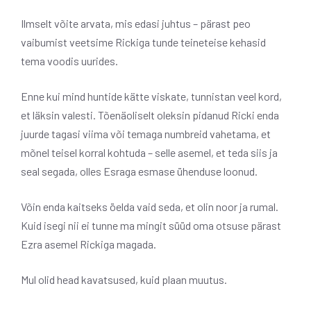
Ilmselt võite arvata, mis edasi juhtus – pärast peo
vaibumist veetsime Rickiga tunde teineteise kehasid
tema voodis uurides.
Enne kui mind huntide kätte viskate, tunnistan veel kord,
et läksin valesti. Tõenäoliselt oleksin pidanud Ricki enda
juurde tagasi viima või temaga numbreid vahetama, et
mõnel teisel korral kohtuda – selle asemel, et teda siis ja
seal segada, olles Esraga esmase ühenduse loonud.
Võin enda kaitseks öelda vaid seda, et olin noor ja rumal.
Kuid isegi nii ei tunne ma mingit süüd oma otsuse pärast
Ezra asemel Rickiga magada.
Mul olid head kavatsused, kuid plaan muutus.