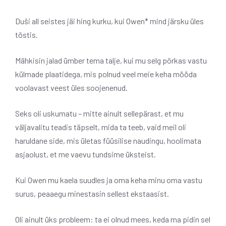
Duši all seistes jäi hing kurku, kui Owen* mind järsku üles
tõstis.
Mähkisin jalad ümber tema talje, kui mu selg põrkas vastu
külmade plaatidega, mis polnud veel meie keha mööda
voolavast veest üles soojenenud.
Seks oli uskumatu – mitte ainult sellepärast, et mu
väljavalitu teadis täpselt, mida ta teeb, vaid meil oli
haruldane side, mis ületas füüsilise naudingu, hoolimata
asjaolust, et me vaevu tundsime üksteist.
Kui Owen mu kaela suudles ja oma keha minu oma vastu
surus, peaaegu minestasin sellest ekstaasist.
Oli ainult üks probleem: ta ei olnud mees, keda ma pidin sel