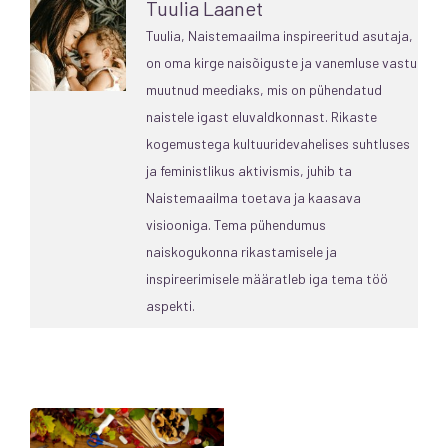
Tuulia Laanet
Tuulia, Naistemaailma inspireeritud asutaja,
on oma kirge naisõiguste ja vanemluse vastu
muutnud meediaks, mis on pühendatud
naistele igast eluvaldkonnast. Rikaste
kogemustega kultuuridevahelises suhtluses
ja feministlikus aktivismis, juhib ta
Naistemaailma toetava ja kaasava
visiooniga. Tema pühendumus
naiskogukonna rikastamisele ja
inspireerimisele määratleb iga tema töö
aspekti.