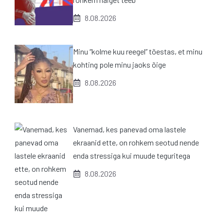
8.08.2026
Minu “kolme kuu reegel” tõestas, et minu
kohting pole minu jaoks õige
8.08.2026
Vanemad, kes panevad oma lastele
ekraanid ette, on rohkem seotud nende
enda stressiga kui muude teguritega
8.08.2026