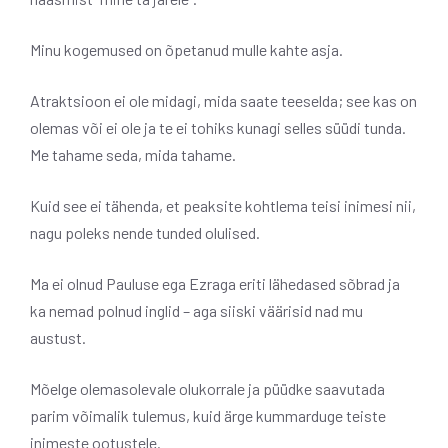
Minu kogemused on õpetanud mulle kahte asja.
Atraktsioon ei ole midagi, mida saate teeselda; see kas on
olemas või ei ole ja te ei tohiks kunagi selles süüdi tunda.
Me tahame seda, mida tahame.
Kuid see ei tähenda, et peaksite kohtlema teisi inimesi nii,
nagu poleks nende tunded olulised.
Ma ei olnud Pauluse ega Ezraga eriti lähedased sõbrad ja
ka nemad polnud inglid – aga siiski väärisid nad mu
austust.
Mõelge olemasolevale olukorrale ja püüdke saavutada
parim võimalik tulemus, kuid ärge kummarduge teiste
inimeste ootustele.