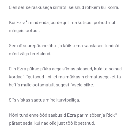
Olen sellise raskusega silmitsi seisnud rohkem kui korra.
Kui Ezra* mind enda juurde grillima kutsus, polnud mul
mingeid ootusi.
See oli suurepärane õhtu ja kõik tema kaaslased tundsid
mind väga teretulnud.
Olin Ezra pükse pikka aega silmas pidanud, kuid ta polnud
kordagi liigutanud – nii et ma märkasin ehmatusega, et ta
heitis mulle ootamatult sugestiivseid pilke.
Siis viskas saatus mind kurvipalliga.
Mõni tund enne ööd saabusid Ezra parim sõber ja Rick*
pärast seda, kui nad olid just töö lõpetanud.