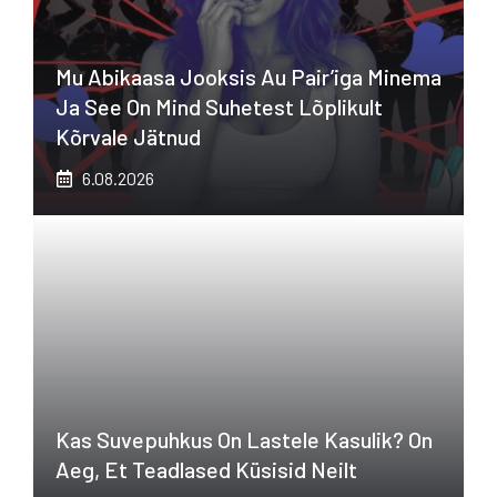
Mu Abikaasa Jooksis Au Pair’iga Minema
Ja See On Mind Suhetest Lõplikult
Kõrvale Jätnud
6.08.2026
Kas Suvepuhkus On Lastele Kasulik? On
Aeg, Et Teadlased Küsisid Neilt