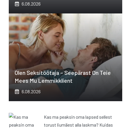
6.08.2026
Olen Seksitöötaja – Seepärast On Teie
Mees Mu Lemmikklient
6.08.2026
Kas ma peaksin oma lapsed sellest
torust liumäest alla laskma? Kuidas