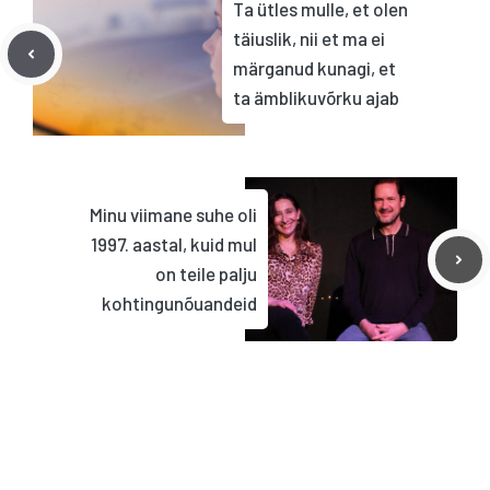
Ta ütles mulle, et olen
täiuslik, nii et ma ei
märganud kunagi, et
ta ämblikuvõrku ajab
Minu viimane suhe oli
1997. aastal, kuid mul
on teile palju
kohtingunõuandeid