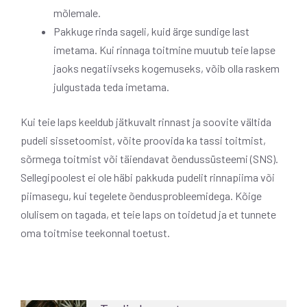
mõlemale.
Pakkuge rinda sageli, kuid ärge sundige last
imetama. Kui rinnaga toitmine muutub teie lapse
jaoks negatiivseks kogemuseks, võib olla raskem
julgustada teda imetama.
Kui teie laps keeldub jätkuvalt rinnast ja soovite vältida
pudeli sissetoomist, võite proovida ka tassi toitmist,
sõrmega toitmist või täiendavat õendussüsteemi (SNS).
Sellegipoolest ei ole häbi pakkuda pudelit rinnapiima või
piimasegu, kui tegelete õendusprobleemidega. Kõige
olulisem on tagada, et teie laps on toidetud ja et tunnete
oma toitmise teekonnal toetust.