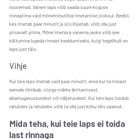
nooremad. Vanem laps võib saada suure koguse
rinnapiima vaid mõneminutilise imetamise jooksul. Beebil,
kes imetab paar minutit ja siis lõpetab, võib olla just
piisavalt piima. Mõne imetava vanema jaoks võib see
käitumine lugeda rinnast keeldumiseks, kuigi tegelikult on
laps just täis.
Vihje
Kui teie laps imetab vaid paar minutit, enne kui ta rinnast
eemale tõmbab, otsige märke ärritamisest,
ebamugavustundest või näljatundest. Kui teie laps tundub
rahulolev ja rahulolev, võib ta olla just kõhu täis saanud.
Mida teha, kui teie laps ei toida
last rinnaga