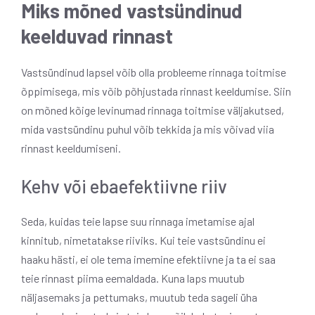
Miks mõned vastsündinud
keelduvad rinnast
Vastsündinud lapsel võib olla probleeme rinnaga toitmise
õppimisega, mis võib põhjustada rinnast keeldumise. Siin
on mõned kõige levinumad rinnaga toitmise väljakutsed,
mida vastsündinu puhul võib tekkida ja mis võivad viia
rinnast keeldumiseni.
Kehv või ebaefektiivne riiv
Seda, kuidas teie lapse suu rinnaga imetamise ajal
kinnitub, nimetatakse riiviks. Kui teie vastsündinu ei
haaku hästi, ei ole tema imemine efektiivne ja ta ei saa
teie rinnast piima eemaldada. Kuna laps muutub
näljasemaks ja pettumaks, muutub teda sageli üha