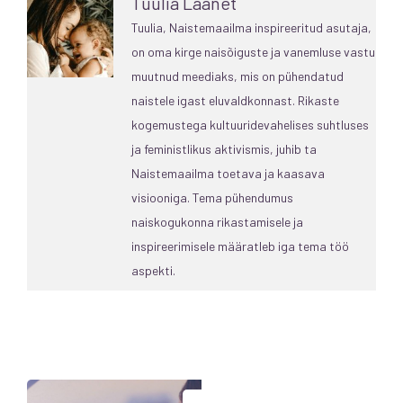
Tuulia Laanet
Tuulia, Naistemaailma inspireeritud asutaja,
on oma kirge naisõiguste ja vanemluse vastu
muutnud meediaks, mis on pühendatud
naistele igast eluvaldkonnast. Rikaste
kogemustega kultuuridevahelises suhtluses
ja feministlikus aktivismis, juhib ta
Naistemaailma toetava ja kaasava
visiooniga. Tema pühendumus
naiskogukonna rikastamisele ja
inspireerimisele määratleb iga tema töö
aspekti.