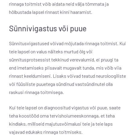
rinnaga toitmist võib aidata neid välja tõmmata ja
hõlbustada lapsel rinnast kinni haaramist.
Sünnivigastus või puue
Sünnitusvigastused võivad mõjutada rinnaga toitmist. Kui
teie lapsel on valus näiteks murtud õlg või
sünnitusprotsessist tekkinud verevalumid, ei pruugi ta
end imetamiseks piisavalt mugavalt tunda, mis võib viia
rinnast keeldumiseni. Lisaks võivad teatud neuroloogiliste
või füüsiliste puuetega sündinud vastsündinutel olla
raskusi rinnaga toitmisega.
Kui teie lapsel on diagnoositud vigastus või puue, saate
teha koostööd oma tervishoiumeeskonnaga, et teha
kindlaks, milliseid majutusvõimalusi teie ja teie laps
vajavad edukaks rinnaga toitmiseks.