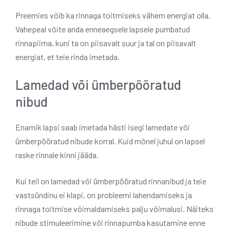
Preemies võib ka rinnaga toitmiseks vähem energiat olla.
Vahepeal võite anda enneaegsele lapsele pumbatud
rinnapiima, kuni ta on piisavalt suur ja tal on piisavalt
energiat, et teie rinda imetada.
Lamedad või ümberpööratud
nibud
Enamik lapsi saab imetada hästi isegi lamedate või
ümberpööratud nibude korral. Kuid mõnel juhul on lapsel
raske rinnale kinni jääda.
Kui teil on lamedad või ümberpööratud rinnanibud ja teie
vastsündinu ei klapi, on probleemi lahendamiseks ja
rinnaga toitmise võimaldamiseks palju võimalusi. Näiteks
nibude stimuleerimine või rinnapumba kasutamine enne