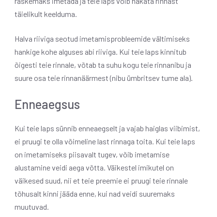
raskemaks imetada ja teie laps võib hakata rinnast
täielikult keelduma.
Halva riiviga seotud imetamisprobleemide vältimiseks
hankige kohe alguses abi riiviga. Kui teie laps kinnitub
õigesti teie rinnale, võtab ta suhu kogu teie rinnanibu ja
suure osa teie rinnanäärmest (nibu ümbritsev tume ala).
Enneaegsus
Kui teie laps sünnib enneaegselt ja vajab haiglas viibimist,
ei pruugi te olla võimeline last rinnaga toita. Kui teie laps
on imetamiseks piisavalt tugev, võib imetamise
alustamine veidi aega võtta. Väikestel imikutel on
väikesed suud, nii et teie preemie ei pruugi teie rinnale
tõhusalt kinni jääda enne, kui nad veidi suuremaks
muutuvad.