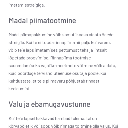
imetamisstreigiga.
Madal piimatootmine
Madal piimapakkumine võib samuti kaasa aidata õdede
streigile. Kui te ei tooda rinnapiima nii palju kui varem,
võib teie laps imetamises pettumust teha ja lihtsalt
lõpetada proovimise. Rinnapiima tootmise
suurendamiseks vajalike meetmete võtmine võib aidata,
kuid pöörduge tervishoiuteenuse osutaja poole, kui
kahtlustate, et teie piimavaru põhjustab rinnast
keeldumist.
Valu ja ebamugavustunne
Kui teie lapsel hakkavad hambad tulema, tal on
kõrvapõletik või soor, võib rinnaga toitmine olla valus. Kui