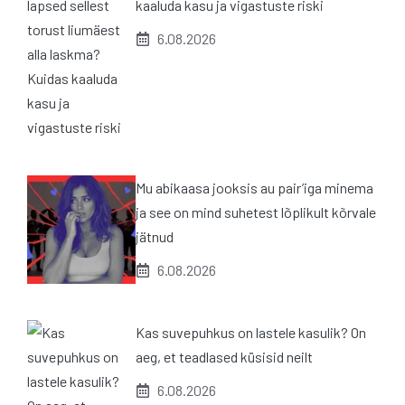
kaaluda kasu ja vigastuste riski
6.08.2026
Mu abikaasa jooksis au pair’iga minema
ja see on mind suhetest lõplikult kõrvale
jätnud
6.08.2026
Kas suvepuhkus on lastele kasulik? On
aeg, et teadlased küsisid neilt
6.08.2026