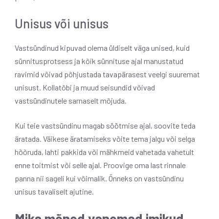
Unisus või unisus
Vastsündinud kipuvad olema üldiselt väga unised, kuid
sünnitusprotsess ja kõik sünnituse ajal manustatud
ravimid võivad põhjustada tavapärasest veelgi suuremat
unisust. Kollatõbi ja muud seisundid võivad
vastsündinutele sarnaselt mõjuda.
Kui teie vastsündinu magab söötmise ajal, soovite teda
äratada. Väikese äratamiseks võite tema jalgu või selga
hõõruda, lahti pakkida või mähkmeid vahetada vahetult
enne toitmist või selle ajal. Proovige oma last rinnale
panna nii sageli kui võimalik. Õnneks on vastsündinu
unisus tavaliselt ajutine.
Miks mõned vanemad imikud