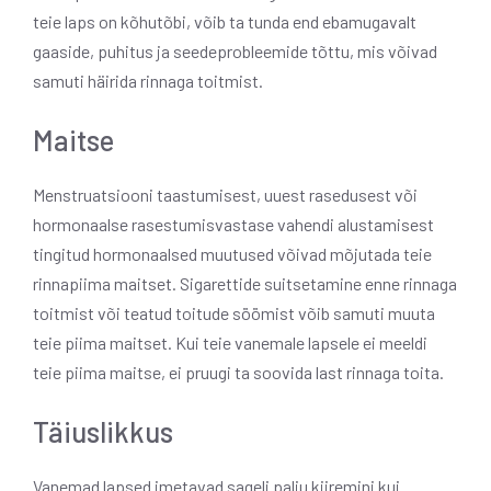
teie laps on kõhutõbi, võib ta tunda end ebamugavalt
gaaside, puhitus ja seedeprobleemide tõttu, mis võivad
samuti häirida rinnaga toitmist.
Maitse
Menstruatsiooni taastumisest, uuest rasedusest või
hormonaalse rasestumisvastase vahendi alustamisest
tingitud hormonaalsed muutused võivad mõjutada teie
rinnapiima maitset. Sigarettide suitsetamine enne rinnaga
toitmist või teatud toitude söömist võib samuti muuta
teie piima maitset.
Kui teie vanemale lapsele ei meeldi
teie piima maitse, ei pruugi ta soovida last rinnaga toita.
Täiuslikkus
Vanemad lapsed imetavad sageli palju kiiremini kui