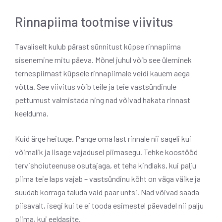
Rinnapiima tootmise viivitus
Tavaliselt kulub pärast sünnitust küpse rinnapiima
sisenemine mitu päeva. Mõnel juhul võib see üleminek
ternespiimast küpsele rinnapiimale veidi kauem aega
võtta. See viivitus võib teile ja teie vastsündinule
pettumust valmistada ning nad võivad hakata rinnast
keelduma.
Kuid ärge heituge. Pange oma last rinnale nii sageli kui
võimalik ja lisage vajadusel piimasegu. Tehke koostööd
tervishoiuteenuse osutajaga, et teha kindlaks, kui palju
piima teie laps vajab – vastsündinu kõht on väga väike ja
suudab korraga taluda vaid paar untsi. Nad võivad saada
piisavalt, isegi kui te ei tooda esimestel päevadel nii palju
piima, kui eeldasite.