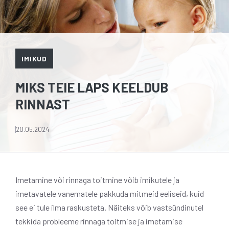
IMIKUD
MIKS TEIE LAPS KEELDUB
RINNAST
20.05.2024
Imetamine või rinnaga toitmine võib imikutele ja
imetavatele vanematele pakkuda mitmeid eeliseid, kuid
see ei tule ilma raskusteta. Näiteks võib vastsündinutel
tekkida probleeme rinnaga toitmise ja imetamise