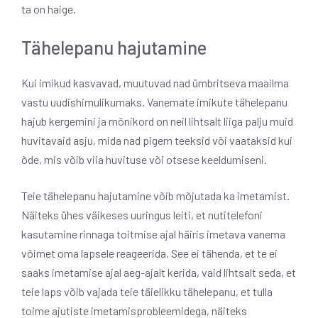
ta on haige.
Tähelepanu hajutamine
Kui imikud kasvavad, muutuvad nad ümbritseva maailma
vastu uudishimulikumaks. Vanemate imikute tähelepanu
hajub kergemini ja mõnikord on neil lihtsalt liiga palju muid
huvitavaid asju, mida nad pigem teeksid või vaataksid kui
õde, mis võib viia huvituse või otsese keeldumiseni.
Teie tähelepanu hajutamine võib mõjutada ka imetamist.
Näiteks ühes väikeses uuringus leiti, et nutitelefoni
kasutamine rinnaga toitmise ajal häiris imetava vanema
võimet oma lapsele reageerida.
See ei tähenda, et te ei
saaks imetamise ajal aeg-ajalt kerida, vaid lihtsalt seda, et
teie laps võib vajada teie täielikku tähelepanu, et tulla
toime ajutiste imetamisprobleemidega, näiteks