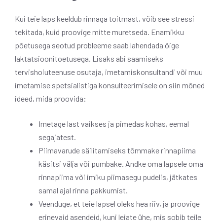
Kui teie laps keeldub rinnaga toitmast, võib see stressi
tekitada, kuid proovige mitte muretseda. Enamikku
põetusega seotud probleeme saab lahendada õige
laktatsioonitoetusega. Lisaks abi saamiseks
tervishoiuteenuse osutaja, imetamiskonsultandi või muu
imetamise spetsialistiga konsulteerimisele on siin mõned
ideed, mida proovida:
Imetage last vaikses ja pimedas kohas, eemal
segajatest.
Piimavarude säilitamiseks tõmmake rinnapiima
käsitsi välja või pumbake. Andke oma lapsele oma
rinnapiima või imiku piimasegu pudelis, jätkates
samal ajal rinna pakkumist.
Veenduge, et teie lapsel oleks hea riiv, ja proovige
erinevaid asendeid, kuni leiate ühe, mis sobib teile