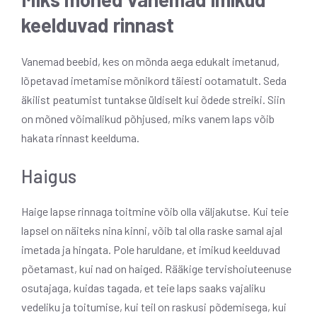
keelduvad rinnast
Vanemad beebid, kes on mõnda aega edukalt imetanud,
lõpetavad imetamise mõnikord täiesti ootamatult. Seda
äkilist peatumist tuntakse üldiselt kui õdede streiki. Siin
on mõned võimalikud põhjused, miks vanem laps võib
hakata rinnast keelduma.
Haigus
Haige lapse rinnaga toitmine võib olla väljakutse. Kui teie
lapsel on näiteks nina kinni, võib tal olla raske samal ajal
imetada ja hingata.
Pole haruldane, et imikud keelduvad
põetamast, kui nad on haiged. Rääkige tervishoiuteenuse
osutajaga, kuidas tagada, et teie laps saaks vajaliku
vedeliku ja toitumise, kui teil on raskusi põdemisega, kui