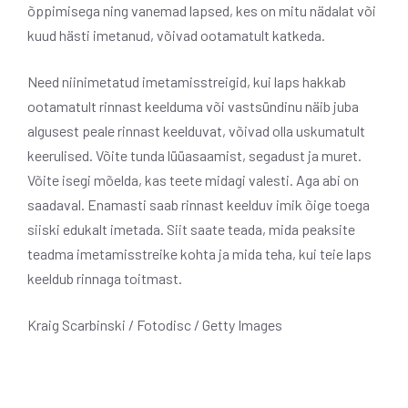
õppimisega ning vanemad lapsed, kes on mitu nädalat või
kuud hästi imetanud, võivad ootamatult katkeda.
Need niinimetatud imetamisstreigid, kui laps hakkab
ootamatult rinnast keelduma või vastsündinu näib juba
algusest peale rinnast keelduvat, võivad olla uskumatult
keerulised. Võite tunda lüüasaamist, segadust ja muret.
Võite isegi mõelda, kas teete midagi valesti. Aga abi on
saadaval. Enamasti saab rinnast keelduv imik õige toega
siiski edukalt imetada. Siit saate teada, mida peaksite
teadma imetamisstreike kohta ja mida teha, kui teie laps
keeldub rinnaga toitmast.
Kraig Scarbinski / Fotodisc / Getty Images