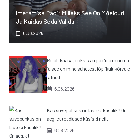
Imetamise Padi: Milleks See On Mõeldud
Ja Kuidas Seda Valida
6.08.2026
Mu abikaasa jooksis au pair’iga minema
ja see on mind suhetest lõplikult kõrvale
jätnud
6.08.2026
Kas suvepuhkus on lastele kasulik? On
aeg, et teadlased küsisid neilt
6.08.2026