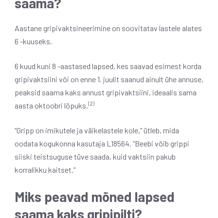
saama?
Aastane gripivaktsineerimine on soovitatav lastele alates
6 -kuuseks.
6 kuud kuni 8 -aastased lapsed, kes saavad esimest korda
gripivaktsiini või on enne 1. juulit saanud ainult ühe annuse,
peaksid saama kaks annust gripivaktsiini, ideaalis sama
(2)
aasta oktoobri lõpuks.
“Gripp on imikutele ja väikelastele kole,” ütleb, mida
oodata kogukonna kasutaja L18564. “Beebi võib grippi
siiski teistsuguse tüve saada, kuid vaktsiin pakub
korralikku kaitset.”
Miks peavad mõned lapsed
saama kaks gripipilti?