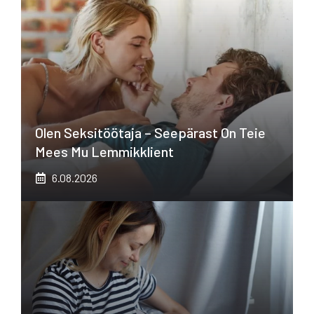
Olen Seksitöötaja – Seepärast On Teie
Mees Mu Lemmikklient
6.08.2026