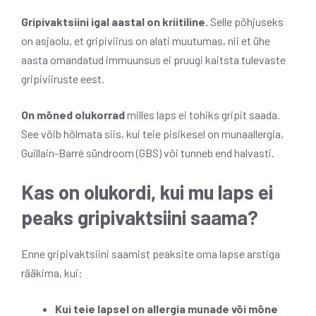
Gripivaktsiini igal aastal on kriitiline.
Selle põhjuseks
on asjaolu, et gripiviirus on alati muutumas, nii et ühe
aasta omandatud immuunsus ei pruugi kaitsta tulevaste
gripiviiruste eest.
On mõned olukorrad
milles laps ei tohiks gripit saada.
See võib hõlmata siis, kui teie pisikesel on munaallergia,
Guillain-Barré sündroom (GBS) või tunneb end halvasti.
Kas on olukordi, kui mu laps ei
peaks gripivaktsiini saama?
Enne gripivaktsiini saamist peaksite oma lapse arstiga
rääkima, kui:
Kui teie lapsel on allergia munade või mõne