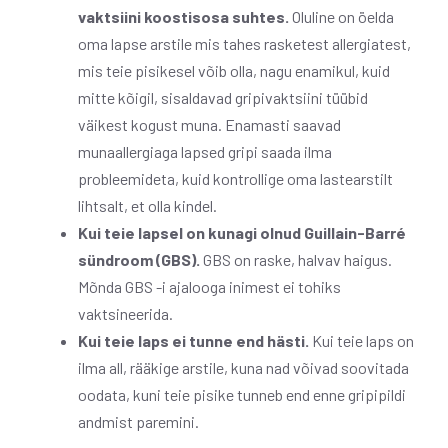
vaktsiini koostisosa suhtes.
Oluline on öelda
oma lapse arstile mis tahes rasketest allergiatest,
mis teie pisikesel võib olla, nagu enamikul, kuid
mitte kõigil, sisaldavad gripivaktsiini tüübid
väikest kogust muna. Enamasti saavad
munaallergiaga lapsed gripi saada ilma
probleemideta, kuid kontrollige oma lastearstilt
lihtsalt, et olla kindel.
Kui teie lapsel on kunagi olnud Guillain-Barré
sündroom (GBS).
GBS on raske, halvav haigus.
Mõnda GBS -i ajalooga inimest ei tohiks
vaktsineerida.
Kui teie laps ei tunne end hästi.
Kui teie laps on
ilma all, rääkige arstile, kuna nad võivad soovitada
oodata, kuni teie pisike tunneb end enne gripipildi
andmist paremini.