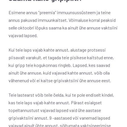
Esimene annus “preemia” immuunsussüsteem ja teine ​​
annus pakuvad immuunkaitset. Võimaluse korral peaksid
selle oktoobri lõpuks saama ka ainult ühe annuse vaktsiini
vajavad lapsed.
Kui teie laps vajab kahte annust, alustage protsessi
piisavalt varakult, et tagada teie pisikese kaitstud enne,
kui gripp teie kogukonnas ringleb. Lapsed, kes saavad
ainult ühe annuse, kuid vajavad kahte annust, võib olla
vähenenud või ei kaitse gripivaktsiini ühe annuse eest.
Teie lastearst võib teile öelda, kui te pole endiselt kindel,
kas teie laps vajab kahte annust. Pärast esialgset
topeltannustust vajavad lapsed vaid ühe aastase
gripivaktsiini annust. 9 -aastased või vanemad lapsed
vajavad ainult ühte annust, sõltumata vaktsineerimise