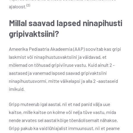
(3)
ajaloost.
Millal saavad lapsed ninapihusti
gripivaktsiini?
Ameerika Pediaatria Akadeemia (AAP) soovitab kas gripi
laskmist või ninapihustusvaktsiini ja väidavad, et
mõlemad on tõhusad gripiviiruse vastu. Kuid ainult 2 -
aastased ja vanemad lapsed saavad gripivaktsiini
ninapihustusvormi, mitte väikelapsi ja alla 2 -aastaseid
imikuid.
Gripp muteerub igal aastal, nii et nad panid välja uue
kaitse, mille kaitse on kolme või nelja tüve vastu, mida
nende arvates sel aastal kõige tõenäolisemalt nähakse.
Gripp pakub ka vaid lühiajalist immuunsust, nii et peame