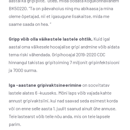
aastal ka gripipilte,” ütleb, mida oodata kogukonnavanem
BK50220. “Ta on päevahoius ning mu abikaasa ja mina
oleme õpetajad, nii et igasugune lisakaitse, mida me
saame saada on hea. “
Gripp võib olla väikestele lastele ohtlik,
Kuid igal
aastal oma väikesele hooajalise gripi andmine võib aidata
tema riski vähendada. Gripihooajal 2019-2020
CDC
hinnangul takistas gripitoiming 7 miljonit gripinfektsiooni
ja 7000 surma.
Iga -aastane gripivaktsineerimine
on soovitatav
lastele alates 6 -kuuseks. Mõni laps võib vajada kahte
annust gripivaktsiini, kui nad saavad seda esimest korda
või on enne selle aasta 1. juulit saanud ainult ühe annuse.
Teie lastearst võib teile nõu anda, mis on teie lapsele
parim.