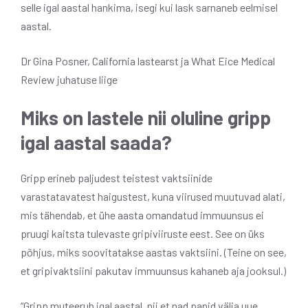
selle igal aastal hankima, isegi kui lask sarnaneb eelmisel
aastal.
Dr Gina Posner, California lastearst ja What Eice Medical
Review juhatuse liige
Miks on lastele nii oluline gripp
igal aastal saada?
Gripp erineb paljudest teistest vaktsiinide
varastatavatest haigustest, kuna viirused muutuvad alati,
mis tähendab, et ühe aasta omandatud immuunsus ei
pruugi kaitsta tulevaste gripiviiruste eest. See on üks
põhjus, miks soovitatakse aastas vaktsiini. (Teine on see,
et gripivaktsiini pakutav immuunsus kahaneb aja jooksul.)
“Gripp muteerub igal aastal, nii et nad panid välja uue