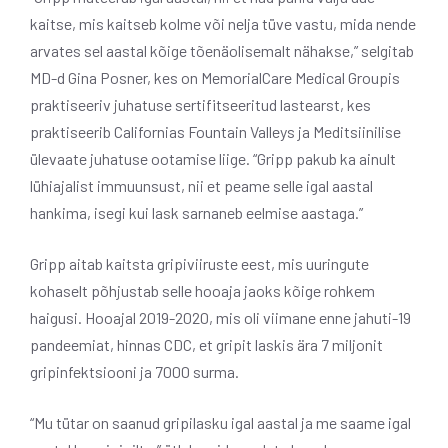
kaitse, mis kaitseb kolme või nelja tüve vastu, mida nende
arvates sel aastal kõige tõenäolisemalt nähakse,” selgitab
MD-d Gina Posner, kes on MemorialCare Medical Groupis
praktiseeriv juhatuse sertifitseeritud lastearst, kes
praktiseerib Californias Fountain Valleys ja Meditsiinilise
ülevaate juhatuse ootamise liige. “Gripp pakub ka ainult
lühiajalist immuunsust, nii et peame selle igal aastal
hankima, isegi kui lask sarnaneb eelmise aastaga.”
Gripp aitab kaitsta gripiviiruste eest, mis uuringute
kohaselt põhjustab selle hooaja jaoks kõige rohkem
haigusi. Hooajal 2019-2020, mis oli viimane enne jahuti-19
pandeemiat, hinnas CDC, et gripit laskis ära 7 miljonit
gripinfektsiooni ja 7000 surma.
“Mu tütar on saanud gripilasku igal aastal ja me saame igal