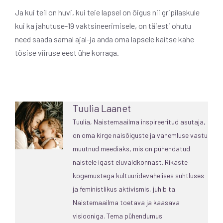
Ja kui teil on huvi, kui teie lapsel on õigus nii gripilaskule
kui ka jahutuse-19 vaktsineerimisele, on täiesti ohutu
need saada samal ajal-ja anda oma lapsele kaitse kahe
tõsise viiruse eest ühe korraga.
Tuulia Laanet
Tuulia, Naistemaailma inspireeritud asutaja,
on oma kirge naisõiguste ja vanemluse vastu
muutnud meediaks, mis on pühendatud
naistele igast eluvaldkonnast. Rikaste
kogemustega kultuuridevahelises suhtluses
ja feministlikus aktivismis, juhib ta
Naistemaailma toetava ja kaasava
visiooniga. Tema pühendumus