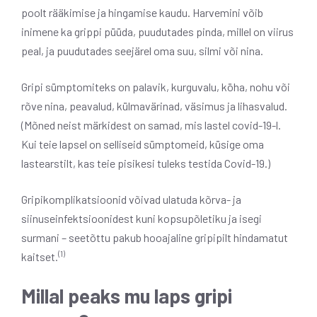
poolt rääkimise ja hingamise kaudu. Harvemini võib
inimene ka grippi püüda, puudutades pinda, millel on viirus
peal, ja puudutades seejärel oma suu, silmi või nina.
Gripi sümptomiteks on palavik, kurguvalu, köha, nohu või
rõve nina, peavalud, külmavärinad, väsimus ja lihasvalud.
(Mõned neist märkidest on samad, mis lastel covid-19-l.
Kui teie lapsel on selliseid sümptomeid, küsige oma
lastearstilt, kas teie pisikesi tuleks testida Covid-19.)
Gripikomplikatsioonid võivad ulatuda kõrva- ja
siinuseinfektsioonidest kuni kopsupõletiku ja isegi
surmani – seetõttu pakub hooajaline gripipilt hindamatut
(1)
kaitset.
Millal peaks mu laps gripi