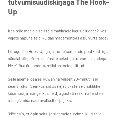
tutvumisuudiskirjaga The Hook-
Up
Kas teile meeldib selliseid mahlaseid lugusid lugeda? Kas
vajate näpunäiteid, kuidas magamistoas asju vürtsitada?
Liituge The Hook-Upiga ja me libiseme teie postkasti igal
nädalal kõigi Metro uusimate seksi- ja tutvumislugudega.
Me ei jõua ära oodata, millal sa meiega liitud!
Selle asemel osales Ruwan närviliselt 90-minutilisel
seansil üksi. Seal küsisid osalejad üksteiselt isiklikke
küsimusi ja mänge, kus neid julgustati rääkima teistele
midagi, mida nad tavaliselt ei jagaks.
“Mõtlesin, et õpin seksi ja sidemeid tundma, kuid selle