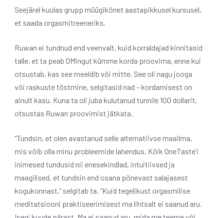
Seejärel kuulas grupp müügikõnet aastapikkusel kursusel,
et saada orgasmitreeneriks.
Ruwan ei tundnud end veenvalt, kuid korraldajad kinnitasid
talle, et ta peab OMingut kümme korda proovima, enne kui
otsustab, kas see meeldib või mitte. See oli nagu jooga
või raskuste tõstmine, selgitasid nad – kordamisest on
ainult kasu. Kuna ta oli juba kulutanud tunnile 100 dollarit,
otsustas Ruwan proovimist jätkata.
“Tundsin, et olen avastanud selle alternatiivse maailma,
mis võib olla minu probleemide lahendus. Kõik OneTaste’i
inimesed tundusid nii enesekindlad, intuitiivsed ja
maagilised, et tundsin end osana põnevast salajasest
kogukonnast,” selgitab ta. “Kuid tegelikust orgasmilise
meditatsiooni praktiseerimisest ma lihtsalt ei saanud aru.
Isegi kuude pärast. Ma ei saanud aru, mida me teeme või