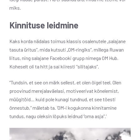
miks.
Kinnituse leidmine
Kaks korda nädalas toimus klassis osalenutele „salajane
tasuta üritus”, mida kutsuti „OM-ringiks”, millega Ruwan
liitus, ning salajane Facebooki grupp nimega OM Hub.
Koheselt oli ta hitt ja sai kiiresti “silitajaks”.
“Tundsin, et see on märk sellest, et olen õigel teel. Olen
proovinud merejalaväelasi, motiveerivat kõnelemist,
müügitöid… kuid pole kunagi tundnud, et see tõesti
õnnestub,“ mäletab ta. ‘OM-i kogukonna kinnitamine
tundus, nagu oleksin lõpuks leidnud “oma asja”.’