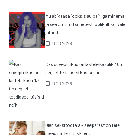
Mu abikaasa jooksis au pair’iga minema
ja see on mind suhetest lõplikult kõrvale
jätnud
6.08.2026
Kas suvepuhkus on lastele kasulik? On
aeg, et teadlased küsisid neilt
6.08.2026
Olen seksitöötaja – seepärast on teie
mees mu lemmikklient