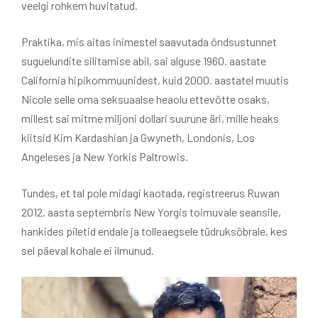
veelgi rohkem huvitatud.
Praktika, mis aitas inimestel saavutada õndsustunnet
suguelundite silitamise abil, sai alguse 1960. aastate
California hipikommuunidest, kuid 2000. aastatel muutis
Nicole selle oma seksuaalse heaolu ettevõtte osaks,
millest sai mitme miljoni dollari suurune äri, mille heaks
kiitsid Kim Kardashian ja Gwyneth, Londonis, Los
Angeleses ja New Yorkis Paltrowis.
Tundes, et tal pole midagi kaotada, registreerus Ruwan
2012. aasta septembris New Yorgis toimuvale seansile,
hankides piletid endale ja tolleaegsele tüdruksõbrale, kes
sel päeval kohale ei ilmunud.