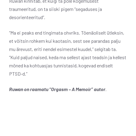
Ruwan kinnitab, et kuigi ta pole kogemusest
traumeeritud, on ta siiski pigem “segaduses ja
desorienteeritud”.
“Ma ei peaks end tingimata ohvriks. Tõenäoliselt ütleksin,
et võitsin rohkem kui kaotasin, sest see parandas palju
mu ärevust, eriti nendel esimestel kuudel,” selgitab ta.
“Kuid paljud naised, keda ma sellest ajast teadsin ja kellest
mõned ka kohtuasjas tunnistasid, kogevad endiselt
PTSD-d.”
Ruwan on raamatu “Orgasm – A Memoir” autor
.