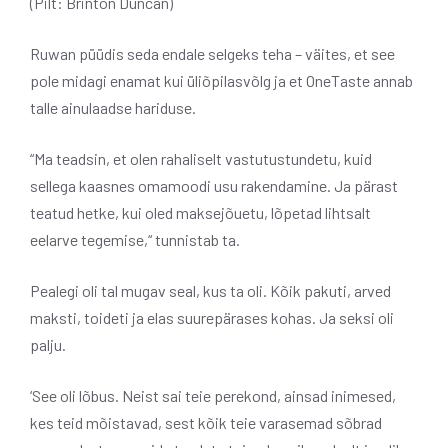
(Pilt: Brinton Duncan)
Ruwan püüdis seda endale selgeks teha – väites, et see
pole midagi enamat kui üliõpilasvõlg ja et OneTaste annab
talle ainulaadse hariduse.
“Ma teadsin, et olen rahaliselt vastutustundetu, kuid
sellega kaasnes omamoodi usu rakendamine. Ja pärast
teatud hetke, kui oled maksejõuetu, lõpetad lihtsalt
eelarve tegemise,“ tunnistab ta.
Pealegi oli tal mugav seal, kus ta oli. Kõik pakuti, arved
maksti, toideti ja elas suurepärases kohas. Ja seksi oli
palju.
‘See oli lõbus. Neist sai teie perekond, ainsad inimesed,
kes teid mõistavad, sest kõik teie varasemad sõbrad