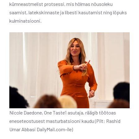
kümneastmelist protsessi, mis hõlmas nõusoleku
saamist, latekskinnaste ja libesti kasutamist ning lõpuks
kulminatsiooni.
Nicole Daedone, One Taste’i asutaja, räägib töötoas
eneseteostusest masturbatsiooni kaudu (Pilt: Rashid
Umar Abbasi DailyMail.com-ile)