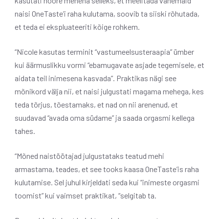
kasutati noore mehena selleks, et meelitada vanemaid
naisi OneTaste’i raha kulutama, soovib ta siiski rõhutada,
et teda ei ekspluateeriti kõige rohkem.
“Nicole kasutas terminit “vastumeelsusteraapia” ümber
kui äärmuslikku vormi “ebamugavate asjade tegemisele, et
aidata teil inimesena kasvada”. Praktikas nägi see
mõnikord välja nii, et naisi julgustati magama mehega, kes
teda tõrjus, tõestamaks, et nad on nii arenenud, et
suudavad “avada oma südame” ja saada orgasmi kellega
tahes.
“Mõned naistöötajad julgustataks teatud mehi
armastama, teades, et see tooks kaasa OneTaste’is raha
kulutamise. Sel juhul kirjeldati seda kui “inimeste orgasmi
toomist” kui vaimset praktikat, “selgitab ta.