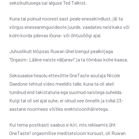
seksikultusega sai alguse Ted Talkist.
Kuna tal polnud noorest east peale enesekindlust, jäi ta
võrgus enesearenguvideote juurde, vaadates neid kaks või
kolm korda päevas lõuna- või õhtusöögi ajal.
Juhuslikult klõpsas Ruwan ühel loengul pealkirjaga
“Orgasm: Lääne naiste näljaravi” ja ta tõmbas kohe kaasa.
Seksuaalse heaolu ettevõtte OneTaste asutaja Nicole
Daedone tehtud video meeldis talle, kuna ta oli alati
tundnud end takistatuna ega suutnud naistega suhelda.
Kuigi tal oli sel ajal suhe, ei olnud see õnnelik ja tollal 23-
aastane noormees võitles erektsioonihäiretega.
Kui tema postkasti saabus e-kiri, mis reklaamis üht
OneTaste’i orgasmilise meditatsiooni kursust, oli Ruwan