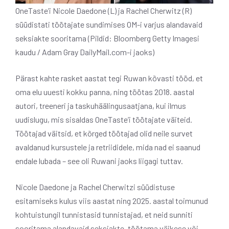
OneTaste’i Nicole Daedone (L) ja Rachel Cherwitz (R)
süüdistati töötajate sundimises OM-i varjus alandavaid
seksiakte sooritama (Pildid: Bloomberg Getty Imagesi
kaudu / Adam Gray DailyMail.com-i jaoks)
Pärast kahte rasket aastat tegi Ruwan kõvasti tööd, et
oma elu uuesti kokku panna, ning töötas 2018. aastal
autori, treeneri ja taskuhäälingusaatjana, kui ilmus
uudislugu, mis sisaldas OneTaste’i töötajate väiteid.
Töötajad väitsid, et kõrged töötajad olid neile survet
avaldanud kursustele ja retriididele, mida nad ei saanud
endale lubada – see oli Ruwani jaoks liigagi tuttav.
Nicole Daedone ja Rachel Cherwitzi süüdistuse
esitamiseks kulus viis aastat ning 2025. aastal toimunud
kohtuistungil tunnistasid tunnistajad, et neid sunniti
sooritama alandavaid seksiakte, töötama väikese või