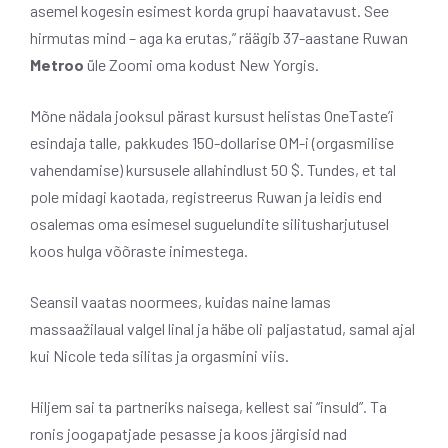
asemel kogesin esimest korda grupi haavatavust. See
hirmutas mind – aga ka erutas,” räägib 37-aastane Ruwan
Metroo
üle Zoomi oma kodust New Yorgis.
Mõne nädala jooksul pärast kursust helistas OneTaste’i
esindaja talle, pakkudes 150-dollarise OM-i (orgasmilise
vahendamise) kursusele allahindlust 50 $. Tundes, et tal
pole midagi kaotada, registreerus Ruwan ja leidis end
osalemas oma esimesel suguelundite silitusharjutusel
koos hulga võõraste inimestega.
Seansil vaatas noormees, kuidas naine lamas
massaažilaual valgel linal ja häbe oli paljastatud, samal ajal
kui Nicole teda silitas ja orgasmini viis.
Hiljem sai ta partneriks naisega, kellest sai “insuld”. Ta
ronis joogapatjade pesasse ja koos järgisid nad