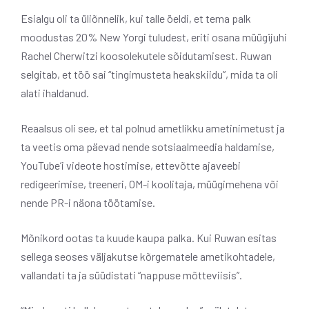
Esialgu oli ta üliõnnelik, kui talle öeldi, et tema palk
moodustas 20% New Yorgi tuludest, eriti osana müügijuhi
Rachel Cherwitzi koosolekutele sõidutamisest. Ruwan
selgitab, et töö sai “tingimusteta heakskiidu”, mida ta oli
alati ihaldanud.
Reaalsus oli see, et tal polnud ametlikku ametinimetust ja
ta veetis oma päevad nende sotsiaalmeedia haldamise,
YouTube’i videote hostimise, ettevõtte ajaveebi
redigeerimise, treeneri, OM-i koolitaja, müügimehena või
nende PR-i näona töötamise.
Mõnikord ootas ta kuude kaupa palka. Kui Ruwan esitas
sellega seoses väljakutse kõrgematele ametikohtadele,
vallandati ta ja süüdistati “nappuse mõtteviisis”.