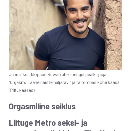
Juhuslikult klõpsas Ruwan ühel loengul pealkirjaga
“Orgasm: Lääne naiste näljaravi” ja ta tõmbas kohe kaasa
(Pilt: kaasas)
Orgasmiline seiklus
Liituge Metro seksi- ja