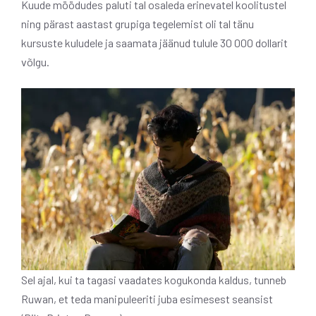
Kuude möödudes paluti tal osaleda erinevatel koolitustel
ning pärast aastast grupiga tegelemist oli tal tänu
kursuste kuludele ja saamata jäänud tulule 30 000 dollarit
võlgu.
Sel ajal, kui ta tagasi vaadates kogukonda kaldus, tunneb
Ruwan, et teda manipuleeriti juba esimesest seansist