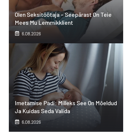
Olen Seksitöötaja – Seepärast On Teie
Mees Mu Lemmikklient
6.08.2026
Imetamise Padi: Milleks See On Mõeldud
Ja Kuidas Seda Valida
6.08.2026