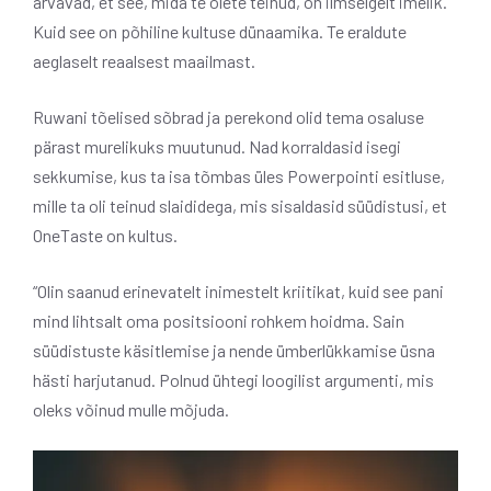
arvavad, et see, mida te olete teinud, on ilmselgelt imelik.
Kuid see on põhiline kultuse dünaamika. Te eraldute
aeglaselt reaalsest maailmast.
Ruwani tõelised sõbrad ja perekond olid tema osaluse
pärast murelikuks muutunud. Nad korraldasid isegi
sekkumise, kus ta isa tõmbas üles Powerpointi esitluse,
mille ta oli teinud slaididega, mis sisaldasid süüdistusi, et
OneTaste on kultus.
“Olin saanud erinevatelt inimestelt kriitikat, kuid see pani
mind lihtsalt oma positsiooni rohkem hoidma. Sain
süüdistuste käsitlemise ja nende ümberlükkamise üsna
hästi harjutanud. Polnud ühtegi loogilist argumenti, mis
oleks võinud mulle mõjuda.