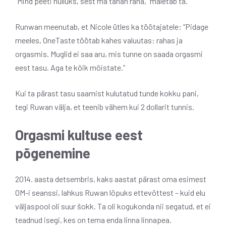
“Mind peeti hulluks, sest ma tahan raha,” mäletab ta.
Runwan meenutab, et Nicole ütles ka töötajatele: “Pidage
meeles, OneTaste töötab kahes valuutas: rahas ja
orgasmis. Muglid ei saa aru, mis tunne on saada orgasmi
eest tasu. Aga te kõik mõistate.”
Kui ta pärast tasu saamist kulutatud tunde kokku pani,
tegi Ruwan välja, et teenib vähem kui 2 dollarit tunnis.
Orgasmi kultuse eest
põgenemine
2014. aasta detsembris, kaks aastat pärast oma esimest
OM-i seanssi, lahkus Ruwan lõpuks ettevõttest – kuid elu
väljaspool oli suur šokk. Ta oli kogukonda nii segatud, et ei
teadnud isegi, kes on tema enda linna linnapea.