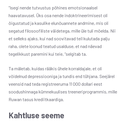
“Isegi nende tutvustus põhines emotsionaalsel
haavatavusel. Üks osa nende indoktrineerimisest oli
õigustatud ja kasulike elunõuannete andmine, mis oli
segatud filosoofiliste väidetega, mille üle tuli mõelda. Nii
et selleks ajaks, kui nad soovitavad teil kulutada palju
raha, olete loonud teatud usalduse, et nad näevad
tegelikkust paremini kui teie, “selgitab ta.
Ta mäletab, kuidas rääkis ühele korraldajale, et oli
võidelnud depressiooniga ja tundis end tühjana. Seejärel
veensid nad teda registreeruma 11 000 dollari eest
soodushinnaga kümnekuulises treeneriprogrammis, mille
Ruwan tasus krediitkaardiga.
Kahtluse seeme