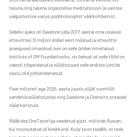
tasuta ning taluma orgasmilise meditatsiooni ja vaimse
valgustumise varjus psühholoogilist väärkohtlemist.
Selleks ajaks oli Daedone juba 2017. aastal oma osaluse
ettevõttes 12 miljoni dollari eest müünud ​​ja ettevõtte
praegused omanikud, kes on selle ümber nimetanud
Institute of OM Foundationiks, on öelnud, et selle tööd on
valesti tõlgendatud ja süüdistused selle endiste juhtide
vastu olid põhjendamatud.
Paar mõisteti aga 2025. aasta juunis süüdi sunnitöö
vandenõusüüdistustes ning Daedone ja Cherwitz ootavad
nüüd karistust.
Rääkides OneTaste’iga veedetud ajast, mõistab Ruwan,
kui moonutatud oli keskkond. Kuigi ta on teadlik, et teda