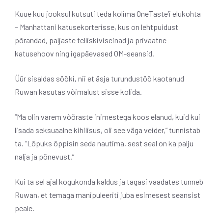
Kuue kuu jooksul kutsuti teda kolima OneTaste’i elukohta
– Manhattani katusekorterisse, kus on lehtpuidust
põrandad, paljaste telliskiviseinad ja privaatne
katusehoov ning igapäevased OM-seansid.
Üür sisaldas sööki, nii et äsja turundustöö kaotanud
Ruwan kasutas võimalust sisse kolida.
“Ma olin varem võõraste inimestega koos elanud, kuid kui
lisada seksuaalne kihilisus, oli see väga veider,” tunnistab
ta. “Lõpuks õppisin seda nautima, sest seal on ka palju
nalja ja põnevust.”
Kui ta sel ajal kogukonda kaldus ja tagasi vaadates tunneb
Ruwan, et temaga manipuleeriti juba esimesest seansist
peale.