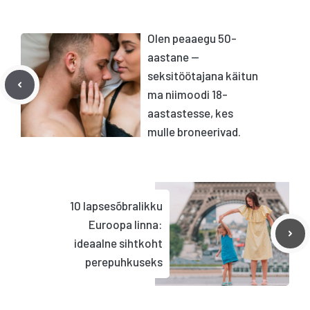
Olen peaaegu 50-
aastane —
seksitöötajana käitun
ma niimoodi 18-
aastastesse, kes
mulle broneerivad.
10 lapsesõbralikku
Euroopa linna:
ideaalne sihtkoht
perepuhkuseks