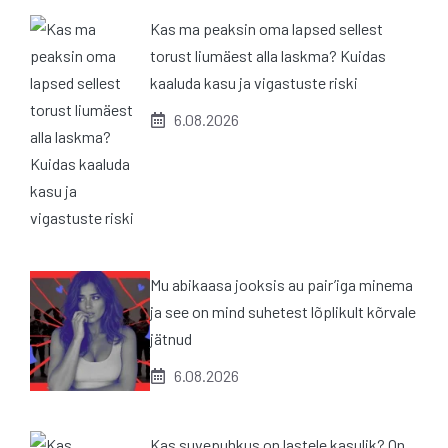
Kas ma peaksin oma lapsed sellest
torust liumäest alla laskma? Kuidas
kaaluda kasu ja vigastuste riski
6.08.2026
Mu abikaasa jooksis au pair’iga minema
ja see on mind suhetest lõplikult kõrvale
jätnud
6.08.2026
Kas suvepuhkus on lastele kasulik? On