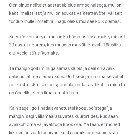
Olen olnud neliteist aastat abielus armsa naisega, mul on
kaks imelist last ja mul on edukas väikeettevõte. Väliselt
tundub mulle ilmselt nii, nagu oleks mul see kõik olemas.
Keeruline on see, et mul on ka hämmastav armuke, minust
20 aastat noorem, kes muudab mu väidetavalt “täiusliku
elu” veelgi täiuslikumaks.
Ta mängib golfi minuga samas klubis ja seal on avalik
saladus, et me oleme üksus. Golfikepi ja minu naise vahel
pole ristmikku; see on spordiala, mida ta vihkab ja mida ta
on õnnelik, et ma ilma temata teen.
Käin sageli golfinädalavahetustel koos „poistega” ja
mängin isegi välismaal asuvates kuurortides, kus saan
avalikult oma väljavalituga koos olla. Ma tean, et mõned
liikmed on veidi taunivad, kuid enamik inimesi pigistab