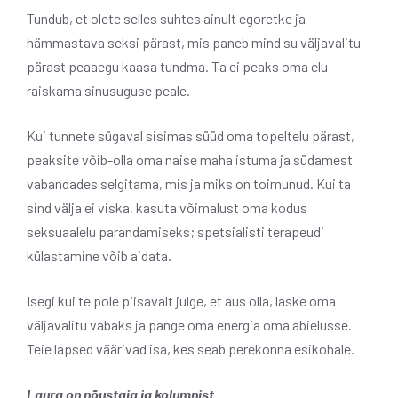
Tundub, et olete selles suhtes ainult egoretke ja
hämmastava seksi pärast, mis paneb mind su väljavalitu
pärast peaaegu kaasa tundma. Ta ei peaks oma elu
raiskama sinusuguse peale.
Kui tunnete sügaval sisimas süüd oma topeltelu pärast,
peaksite võib-olla oma naise maha istuma ja südamest
vabandades selgitama, mis ja miks on toimunud. Kui ta
sind välja ei viska, kasuta võimalust oma kodus
seksuaalelu parandamiseks; spetsialisti terapeudi
külastamine võib aidata.
Isegi kui te pole piisavalt julge, et aus olla, laske oma
väljavalitu vabaks ja pange oma energia oma abielusse.
Teie lapsed väärivad isa, kes seab perekonna esikohale.
Laura on nõustaja ja kolumnist.