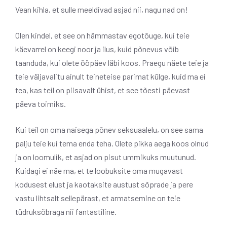
Vean kihla, et sulle meeldivad asjad nii, nagu nad on!
Olen kindel, et see on hämmastav egotõuge, kui teie
käevarrel on keegi noor ja ilus, kuid põnevus võib
taanduda, kui olete ööpäev läbi koos. Praegu näete teie ja
teie väljavalitu ainult teineteise parimat külge, kuid ma ei
tea, kas teil on piisavalt ühist, et see tõesti päevast
päeva toimiks.
Kui teil on oma naisega põnev seksuaalelu, on see sama
palju teie kui tema enda teha. Olete pikka aega koos olnud
ja on loomulik, et asjad on pisut ummikuks muutunud.
Kuidagi ei näe ma, et te loobuksite oma mugavast
kodusest elust ja kaotaksite austust sõprade ja pere
vastu lihtsalt sellepärast, et armatsemine on teie
tüdruksõbraga nii fantastiline.