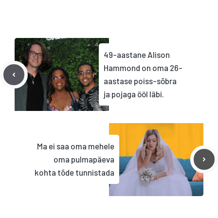
49-aastane Alison
Hammond on oma 26-
aastase poiss-sõbra
ja pojaga ööl läbi.
Ma ei saa oma mehele
oma pulmapäeva
kohta tõde tunnistada