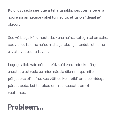
Kuid just seda see lugeja teha tahabki, sest tema pere ja
noorema armukese vahel tunneb ta, et tal on “ideaalne”
olukord.
See võib aga kõik muutuda, kuna naine, kellega tal on suhe,
soovib, et ta oma naise maha jätaks – ja tundub, et naine
ei võta vastust eitavalt.
Lugege allolevaid nõuandeid, kuid enne minekut ärge
unustage tutvuda eelmise nädala dilemmaga, mille
põhjuseks oli naine, kes võitles kehapildi probleemidega
pärast seda, kui ta tabas oma abikaasat pornot
vaatamas.
Probleem…