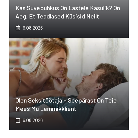
Kas Suvepuhkus On Lastele Kasulik? On
Aeg, Et Teadlased Küsisid Neilt
6.08.2026
Olen Seksitöötaja – Seepärast On Teie
Mees Mu Lemmikklient
6.08.2026