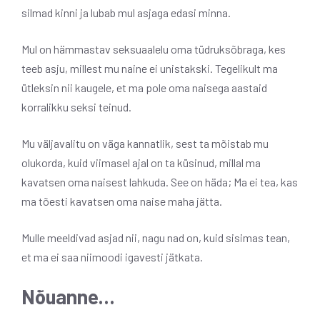
silmad kinni ja lubab mul asjaga edasi minna.
Mul on hämmastav seksuaalelu oma tüdruksõbraga, kes
teeb asju, millest mu naine ei unistakski. Tegelikult ma
ütleksin nii kaugele, et ma pole oma naisega aastaid
korralikku seksi teinud.
Mu väljavalitu on väga kannatlik, sest ta mõistab mu
olukorda, kuid viimasel ajal on ta küsinud, millal ma
kavatsen oma naisest lahkuda. See on häda; Ma ei tea, kas
ma tõesti kavatsen oma naise maha jätta.
Mulle meeldivad asjad nii, nagu nad on, kuid sisimas tean,
et ma ei saa niimoodi igavesti jätkata.
Nõuanne…