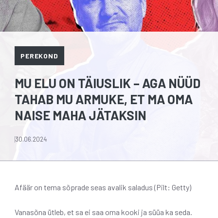
PEREKOND
MU ELU ON TÄIUSLIK – AGA NÜÜD
TAHAB MU ARMUKE, ET MA OMA
NAISE MAHA JÄTAKSIN
30.06.2024
Afäär on tema sõprade seas avalik saladus (Pilt: Getty)
Vanasõna ütleb, et sa ei saa oma kooki ja süüa ka seda.