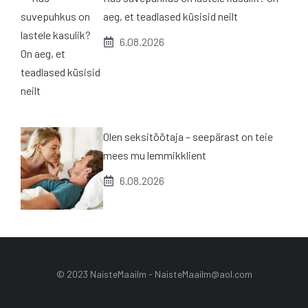
aeg, et teadlased küsisid neilt
6.08.2026
Olen seksitöötaja – seepärast on teie
mees mu lemmikklient
6.08.2026
© 2023 NaisteMaailm -
NaisteMaailm@aol.com