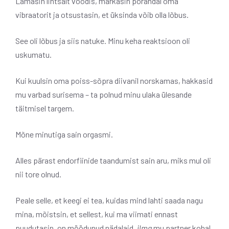
Lamasin lihtsalt voodis, märkasin põrandal oma
vibraatorit ja otsustasin, et üksinda võib olla lõbus.
See oli lõbus ja siis natuke. Minu keha reaktsioon oli
uskumatu.
Kui kuulsin oma poiss-sõpra diivanil norskamas, hakkasid
mu varbad surisema – ta polnud minu ulaka ülesande
täitmisel targem.
Mõne minutiga sain orgasmi.
Alles pärast endorfiinide taandumist sain aru, miks mul oli
nii tore olnud.
Peale selle, et keegi ei tea, kuidas mind lahti saada nagu
mina, mõistsin, et sellest, kui ma viimati ennast
puudutasin, on möödunud nädalaid.
ilma
mu partner kohal.