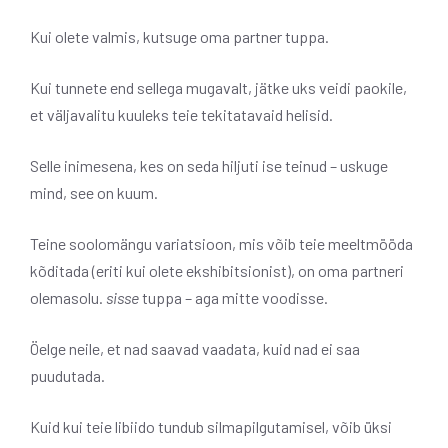
Kui olete valmis, kutsuge oma partner tuppa.
Kui tunnete end sellega mugavalt, jätke uks veidi paokile,
et väljavalitu kuuleks teie tekitatavaid helisid.
Selle inimesena, kes on seda hiljuti ise teinud – uskuge
mind, see on kuum.
Teine soolomängu variatsioon, mis võib teie meeltmööda
kõditada (eriti kui olete ekshibitsionist), on oma partneri
olemasolu.
sisse
tuppa – aga mitte voodisse.
Öelge neile, et nad saavad vaadata, kuid nad ei saa
puudutada.
Kuid kui teie libiido tundub silmapilgutamisel, võib üksi