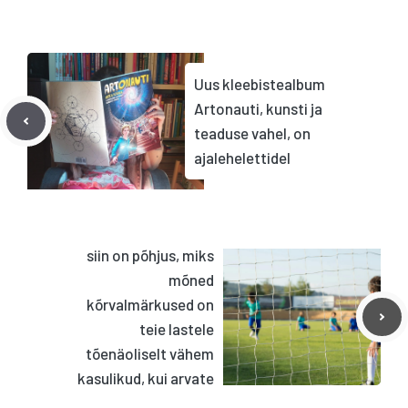
Uus kleebistealbum
Artonauti, kunsti ja
teaduse vahel, on
ajalehelettidel
siin on põhjus, miks
mõned
kõrvalmärkused on
teie lastele
tõenäoliselt vähem
kasulikud, kui arvate