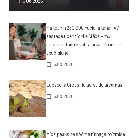
5.08.2026
Ma teenin 230 000 naela ja tahan 47-
aastaselt pensionile jääda – mu
noorema tüdruksõbra arvates on see
ebaõiglane
5.08.2026
Lapsed ja Crocs: jalaarstide arvamus
5.08.2026
Mida peaksite sööma rinnaga toitmise