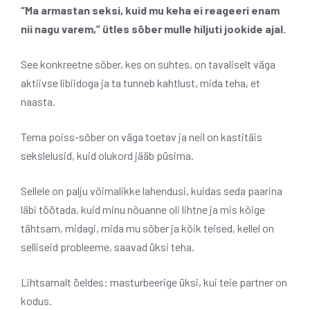
“Ma armastan seksi, kuid mu keha ei reageeri enam
nii nagu varem,” ütles sõber mulle hiljuti jookide ajal.
See konkreetne sõber, kes on suhtes, on tavaliselt väga
aktiivse libiidoga ja ta tunneb kahtlust, mida teha, et
naasta.
Tema poiss-sõber on väga toetav ja neil on kastitäis
sekslelusid, kuid olukord jääb püsima.
Sellele on palju võimalikke lahendusi, kuidas seda paarina
läbi töötada, kuid minu nõuanne oli lihtne ja mis kõige
tähtsam, midagi, mida mu sõber ja kõik teised, kellel on
selliseid probleeme, saavad üksi teha.
Lihtsamalt öeldes: masturbeerige üksi, kui teie partner on
kodus.