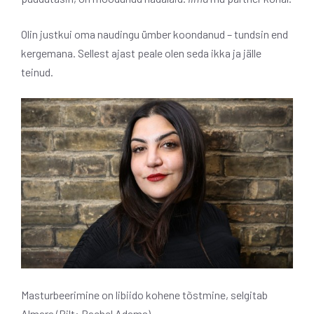
Olin justkui oma naudingu ümber koondanud – tundsin end
kergemana. Sellest ajast peale olen seda ikka ja jälle
teinud.
Masturbeerimine on libiido kohene tõstmine, selgitab
Almara (Pilt: Rachel Adams)