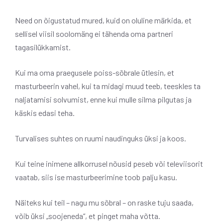
Need on õigustatud mured, kuid on oluline märkida, et
sellisel viisil soolomäng ei tähenda oma partneri
tagasilükkamist.
Kui ma oma praegusele poiss-sõbrale ütlesin, et
masturbeerin vahel, kui ta midagi muud teeb, teeskles ta
naljatamisi solvumist, enne kui mulle silma pilgutas ja
käskis edasi teha.
Turvalises suhtes on ruumi naudinguks üksi ja koos.
Kui teine ​​inimene allkorrusel nõusid peseb või televiisorit
vaatab, siis ise masturbeerimine toob palju kasu.
Näiteks kui teil – nagu mu sõbral – on raske tuju saada,
võib üksi „soojeneda“, et pinget maha võtta.