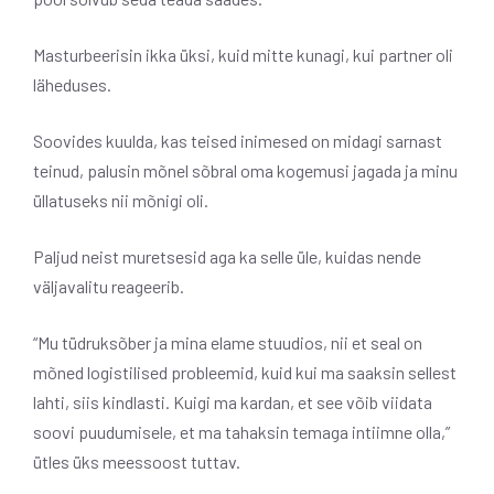
Masturbeerisin ikka üksi, kuid mitte kunagi, kui partner oli
läheduses.
Soovides kuulda, kas teised inimesed on midagi sarnast
teinud, palusin mõnel sõbral oma kogemusi jagada ja minu
üllatuseks nii mõnigi oli.
Paljud neist muretsesid aga ka selle üle, kuidas nende
väljavalitu reageerib.
“Mu tüdruksõber ja mina elame stuudios, nii et seal on
mõned logistilised probleemid, kuid kui ma saaksin sellest
lahti, siis kindlasti. Kuigi ma kardan, et see võib viidata
soovi puudumisele, et ma tahaksin temaga intiimne olla,”
ütles üks meessoost tuttav.