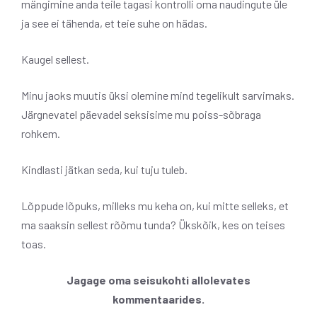
mängimine anda teile tagasi kontrolli oma naudingute üle
ja see ei tähenda, et teie suhe on hädas.
Kaugel sellest.
Minu jaoks muutis üksi olemine mind tegelikult sarvimaks.
Järgnevatel päevadel seksisime mu poiss-sõbraga
rohkem.
Kindlasti jätkan seda, kui tuju tuleb.
Lõppude lõpuks, milleks mu keha on, kui mitte selleks, et
ma saaksin sellest rõõmu tunda? Ükskõik, kes on teises
toas.
Jagage oma seisukohti allolevates
kommentaarides.