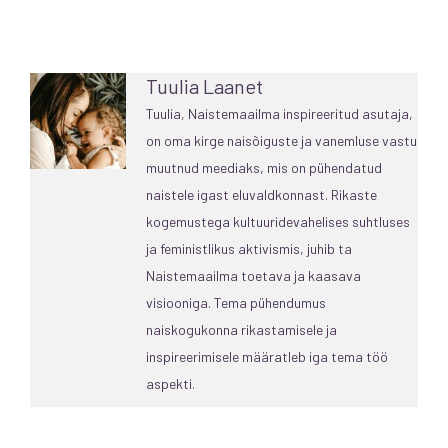
Tuulia Laanet
Tuulia, Naistemaailma inspireeritud asutaja,
on oma kirge naisõiguste ja vanemluse vastu
muutnud meediaks, mis on pühendatud
naistele igast eluvaldkonnast. Rikaste
kogemustega kultuuridevahelises suhtluses
ja feministlikus aktivismis, juhib ta
Naistemaailma toetava ja kaasava
visiooniga. Tema pühendumus
naiskogukonna rikastamisele ja
inspireerimisele määratleb iga tema töö
aspekti.