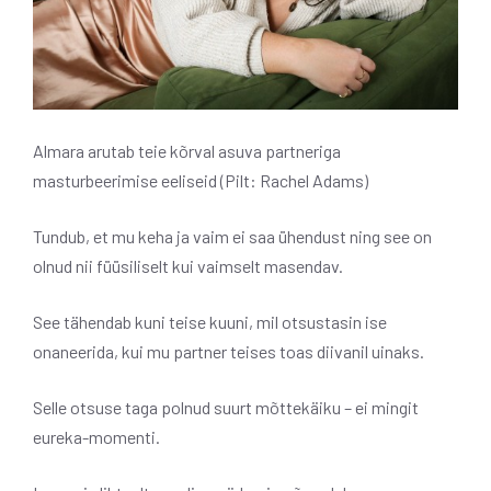
Almara arutab teie kõrval asuva partneriga
masturbeerimise eeliseid (Pilt: Rachel Adams)
Tundub, et mu keha ja vaim ei saa ühendust ning see on
olnud nii füüsiliselt kui vaimselt masendav.
See tähendab kuni teise kuuni, mil otsustasin ise
onaneerida, kui mu partner teises toas diivanil uinaks.
Selle otsuse taga polnud suurt mõttekäiku – ei mingit
eureka-momenti.