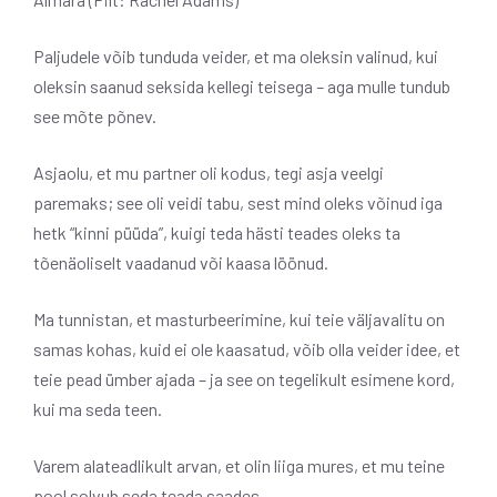
Paljudele võib tunduda veider, et ma oleksin valinud, kui
oleksin saanud seksida kellegi teisega
–
aga mulle tundub
see mõte põnev.
Asjaolu, et mu partner oli kodus, tegi asja veelgi
paremaks; see oli veidi tabu, sest mind oleks võinud iga
hetk “kinni püüda”, kuigi teda hästi teades oleks ta
tõenäoliselt vaadanud või kaasa löönud.
Ma tunnistan, et masturbeerimine, kui teie väljavalitu on
samas kohas, kuid ei ole kaasatud, võib olla veider idee, et
teie pead ümber ajada – ja see on tegelikult esimene kord,
kui ma seda teen.
Varem alateadlikult arvan, et olin liiga mures, et mu teine ​​
pool solvub seda teada saades.