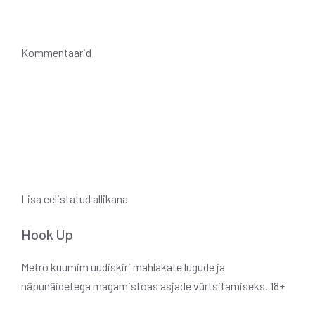
Kommentaarid
Lisa eelistatud allikana
Hook Up
Metro kuumim uudiskiri mahlakate lugude ja
näpunäidetega magamistoas asjade vürtsitamiseks. 18+