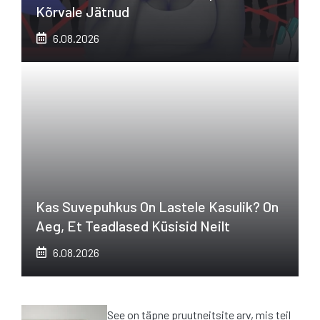
Kõrvale Jätnud
6.08.2026
Kas Suvepuhkus On Lastele Kasulik? On
Aeg, Et Teadlased Küsisid Neilt
6.08.2026
See on täpne pruutneitsite arv, mis teil