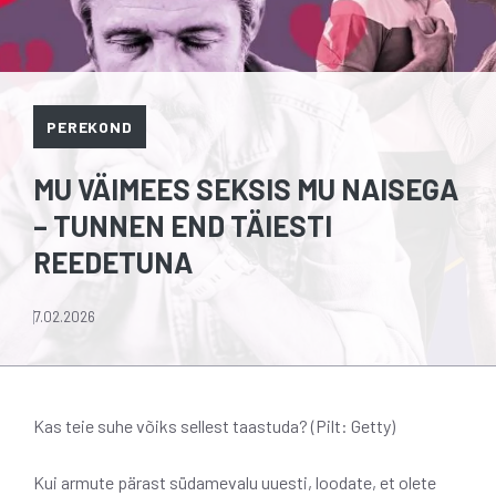
PEREKOND
MU VÄIMEES SEKSIS MU NAISEGA
– TUNNEN END TÄIESTI
REEDETUNA
7.02.2026
Kas teie suhe võiks sellest taastuda? (Pilt: Getty)
Kui armute pärast südamevalu uuesti, loodate, et olete