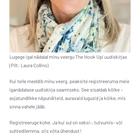
Lugege igal nädalal minu veergu The Hook Upi uudiskirjas
(Pilt: Laura Collins)
Kui teile meeldib minu veerg, peaksite registreeruma meie
iganädalase uudiskirja saamiseks. See sisaldab kõike –
asjatundlikke näpunäiteid, auravaid lugusid ja kõike, mis
sinna vahele jääb.
Registreeruge kohe. Ja kui sul on seksi-, tutvumis- või
suhtedilemma, siis võta ühendust!