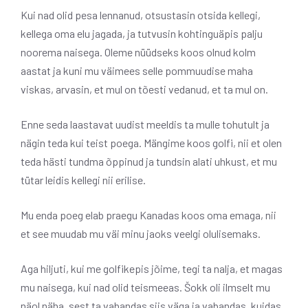
Kui nad olid pesa lennanud, otsustasin otsida kellegi,
kellega oma elu jagada, ja tutvusin kohtinguäpis palju
noorema naisega. Oleme nüüdseks koos olnud kolm
aastat ja kuni mu väimees selle pommuudise maha
viskas, arvasin, et mul on tõesti vedanud, et ta mul on.
Enne seda laastavat uudist meeldis ta mulle tohutult ja
nägin teda kui teist poega. Mängime koos golfi, nii et olen
teda hästi tundma õppinud ja tundsin alati uhkust, et mu
tütar leidis kellegi nii erilise.
Mu enda poeg elab praegu Kanadas koos oma emaga, nii
et see muudab mu väi minu jaoks veelgi olulisemaks.
Aga hiljuti, kui me golfikepis jõime, tegi ta nalja, et magas
mu naisega, kui nad olid teismeeas. Šokk oli ilmselt mu
näol näha, sest ta vabandas siis väga ja vabandas, kuidas