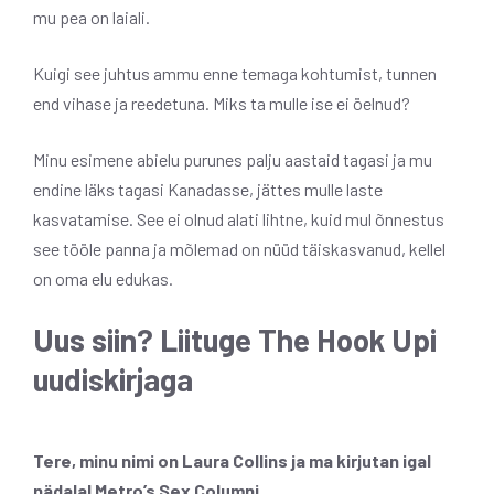
mu pea on laiali.
Kuigi see juhtus ammu enne temaga kohtumist, tunnen
end vihase ja reedetuna. Miks ta mulle ise ei öelnud?
Minu esimene abielu purunes palju aastaid tagasi ja mu
endine läks tagasi Kanadasse, jättes mulle laste
kasvatamise. See ei olnud alati lihtne, kuid mul õnnestus
see tööle panna ja mõlemad on nüüd täiskasvanud, kellel
on oma elu edukas.
Uus siin? Liituge The Hook Upi
uudiskirjaga
Tere, minu nimi on Laura Collins ja ma kirjutan igal
nädalal Metro’s Sex Columni.