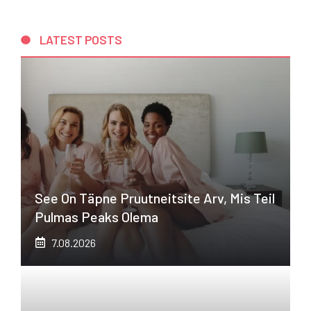
LATEST POSTS
See On Täpne Pruutneitsite Arv, Mis Teil
Pulmas Peaks Olema
7.08.2026