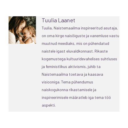
Tuulia Laanet
Tuulia, Naistemaailma inspireeritud asutaja,
on oma kirge naisõiguste ja vanemluse vastu
muutnud meediaks, mis on pühendatud
naistele igast eluvaldkonnast. Rikaste
kogemustega kultuuridevahelises suhtluses
ja feministlikus aktivismis, juhib ta
Naistemaailma toetava ja kaasava
visiooniga. Tema pühendumus
naiskogukonna rikastamisele ja
inspireerimisele määratleb iga tema töö
aspekti.