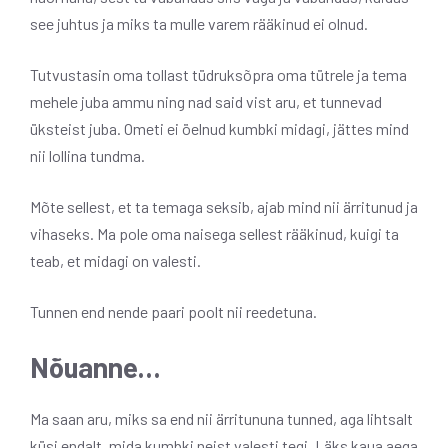
see juhtus ja miks ta mulle varem rääkinud ei olnud.
Tutvustasin oma tollast tüdruksõpra oma tütrele ja tema
mehele juba ammu ning nad said vist aru, et tunnevad
üksteist juba. Ometi ei öelnud kumbki midagi, jättes mind
nii lollina tundma.
Mõte sellest, et ta temaga seksib, ajab mind nii ärritunud ja
vihaseks. Ma pole oma naisega sellest rääkinud, kuigi ta
teab, et midagi on valesti.
Tunnen end nende paari poolt nii reedetuna.
Nõuanne…
Ma saan aru, miks sa end nii ärritununa tunned, aga lihtsalt
küsi endalt, mida kumbki neist valesti tegi. Läks kaua aega