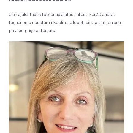
Olen ajalehtedes töötanud alates sellest, kui 30 aastat
tagasi oma nõustamiskoolituse lõpetasin, ja alati on suur
privileeg lugejaid aidata.