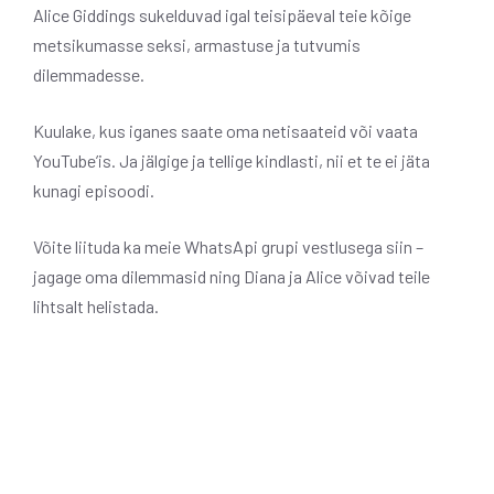
Alice Giddings sukelduvad igal teisipäeval teie kõige
metsikumasse seksi, armastuse ja tutvumis
dilemmadesse.
Kuulake, kus iganes saate oma netisaateid või vaata
YouTube’is. Ja jälgige ja tellige kindlasti, nii et te ei jäta
kunagi episoodi.
Võite liituda ka meie WhatsApi grupi vestlusega siin –
jagage oma dilemmasid ning Diana ja Alice võivad teile
lihtsalt helistada.