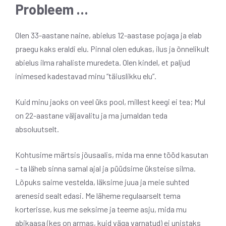
Probleem …
Olen 33-aastane naine, abielus 12-aastase pojaga ja elab
praegu kaks eraldi elu. Pinnal olen edukas, ilus ja õnnelikult
abielus ilma rahaliste muredeta. Olen kindel, et paljud
inimesed kadestavad minu “täiuslikku elu”.
Kuid minu jaoks on veel üks pool, millest keegi ei tea; Mul
on 22-aastane väljavalitu ja ma jumaldan teda
absoluutselt.
Kohtusime märtsis jõusaalis, mida ma enne tööd kasutan
– ta läheb sinna samal ajal ja püüdsime üksteise silma.
Lõpuks saime vestelda, läksime juua ja meie suhted
arenesid sealt edasi. Me läheme regulaarselt tema
korterisse, kus me seksime ja teeme asju, mida mu
abikaasa (kes on armas, kuid väga varnatud) ei unistaks