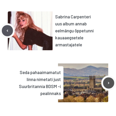
Sabrina Carpenteri
uus album annab
eelmängu õppetunni
kauaaegsetele
armastajatele
Seda pahaaimamatut
linna nimetati just
Suurbritannia BDSM -i
pealinnaks