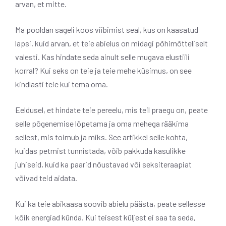
arvan, et mitte.
Ma pooldan sageli koos viibimist seal, kus on kaasatud
lapsi, kuid arvan, et teie abielus on midagi põhimõtteliselt
valesti. Kas hindate seda ainult selle mugava elustiili
korral? Kui seks on teie ja teie mehe küsimus, on see
kindlasti teie kui tema oma.
Eeldusel, et hindate teie pereelu, mis teil praegu on, peate
selle põgenemise lõpetama ja oma mehega rääkima
sellest, mis toimub ja miks. See artikkel selle kohta,
kuidas petmist tunnistada, võib pakkuda kasulikke
juhiseid, kuid ka paarid nõustavad või seksiteraapiat
võivad teid aidata.
Kui ka teie abikaasa soovib abielu päästa, peate sellesse
kõik energiad künda. Kui teisest küljest ei saa ta seda,