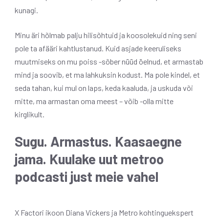
kunagi.
Minu äri hõlmab palju hilisõhtuid ja koosolekuid ning seni
pole ta afääri kahtlustanud. Kuid asjade keeruliseks
muutmiseks on mu poiss -sõber nüüd öelnud, et armastab
mind ja soovib, et ma lahkuksin kodust. Ma pole kindel, et
seda tahan, kui mul on laps, keda kaaluda, ja uskuda või
mitte, ma armastan oma meest – võib -olla mitte
kirglikult.
Sugu. Armastus. Kaasaegne
jama. Kuulake uut metroo
podcasti just meie vahel
X Factori ikoon Diana Vickers ja Metro kohtinguekspert