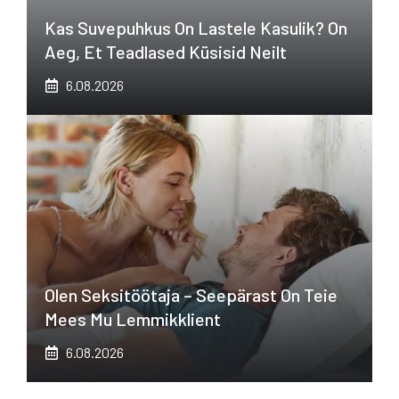
Kas Suvepuhkus On Lastele Kasulik? On
Aeg, Et Teadlased Küsisid Neilt
6.08.2026
Olen Seksitöötaja – Seepärast On Teie
Mees Mu Lemmikklient
6.08.2026