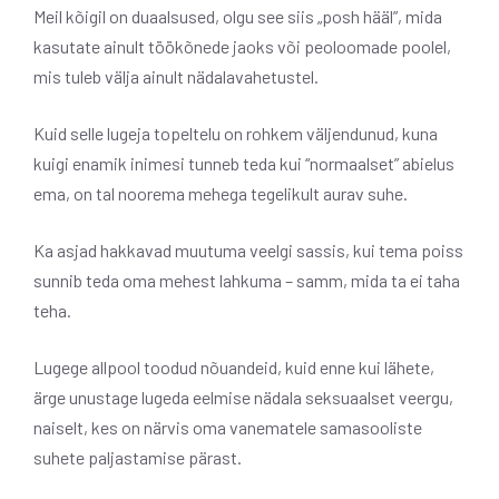
Meil kõigil on duaalsused, olgu see siis „posh hääl”, mida
kasutate ainult töökõnede jaoks või peoloomade poolel,
mis tuleb välja ainult nädalavahetustel.
Kuid selle lugeja topeltelu on rohkem väljendunud, kuna
kuigi enamik inimesi tunneb teda kui “normaalset” abielus
ema, on tal noorema mehega tegelikult aurav suhe.
Ka asjad hakkavad muutuma veelgi sassis, kui tema poiss
sunnib teda oma mehest lahkuma – samm, mida ta ei taha
teha.
Lugege allpool toodud nõuandeid, kuid enne kui lähete,
ärge unustage lugeda eelmise nädala seksuaalset veergu,
naiselt, kes on närvis oma vanematele samasooliste
suhete paljastamise pärast.