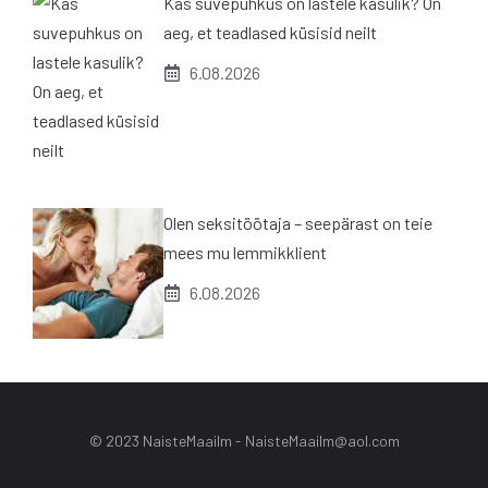
Kas suvepuhkus on lastele kasulik? On
aeg, et teadlased küsisid neilt
6.08.2026
Olen seksitöötaja – seepärast on teie
mees mu lemmikklient
6.08.2026
© 2023 NaisteMaailm -
NaisteMaailm@aol.com