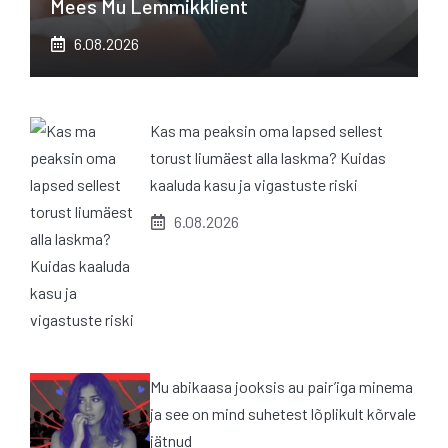
Mees Mu Lemmikklient
6.08.2026
Kas ma peaksin oma lapsed sellest
torust liumäest alla laskma? Kuidas
kaaluda kasu ja vigastuste riski
6.08.2026
Mu abikaasa jooksis au pair’iga minema
ja see on mind suhetest lõplikult kõrvale
jätnud