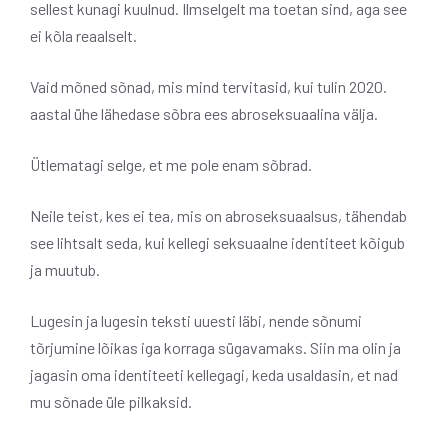
sellest kunagi kuulnud. Ilmselgelt ma toetan sind, aga see
ei kõla reaalselt.
Vaid mõned sõnad, mis mind tervitasid, kui tulin 2020.
aastal ühe lähedase sõbra ees abroseksuaalina välja.
Ütlematagi selge, et me pole enam sõbrad.
Neile teist, kes ei tea, mis on abroseksuaalsus, tähendab
see lihtsalt seda, kui kellegi seksuaalne identiteet kõigub
ja muutub.
Lugesin ja lugesin teksti uuesti läbi, nende sõnumi
tõrjumine lõikas iga korraga sügavamaks. Siin ma olin ja
jagasin oma identiteeti kellegagi, keda usaldasin, et nad
mu sõnade üle pilkaksid.