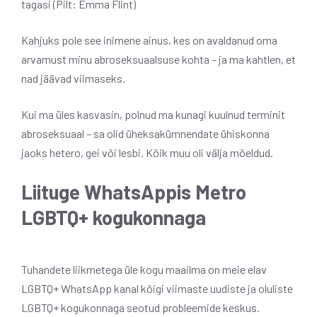
tagasi (Pilt: Emma Flint)
Kahjuks pole see inimene ainus, kes on avaldanud oma
arvamust minu abroseksuaalsuse kohta – ja ma kahtlen, et
nad jäävad viimaseks.
Kui ma üles kasvasin, polnud ma kunagi kuulnud terminit
abroseksuaal – sa olid üheksakümnendate ühiskonna
jaoks hetero, gei või lesbi. Kõik muu oli välja mõeldud.
Liituge WhatsAppis Metro
LGBTQ+ kogukonnaga
Tuhandete liikmetega üle kogu maailma on meie elav
LGBTQ+ WhatsApp kanal kõigi viimaste uudiste ja oluliste
LGBTQ+ kogukonnaga seotud probleemide keskus.