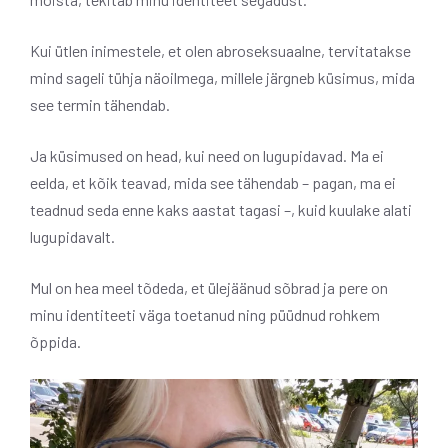
Kui ütlen inimestele, et olen abroseksuaalne, tervitatakse
mind sageli tühja näoilmega, millele järgneb küsimus, mida
see termin tähendab.
Ja küsimused on head, kui need on lugupidavad. Ma ei
eelda, et kõik teavad, mida see tähendab – pagan, ma ei
teadnud seda enne kaks aastat tagasi –, kuid kuulake alati
lugupidavalt.
Mul on hea meel tõdeda, et ülejäänud sõbrad ja pere on
minu identiteeti väga toetanud ning püüdnud rohkem
õppida.