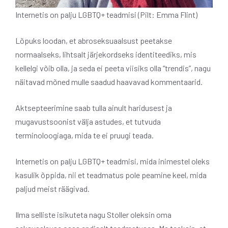
Internetis on palju LGBTQ+ teadmisi (Pilt: Emma Flint)
Lõpuks loodan, et abroseksuaalsust peetakse
normaalseks, lihtsalt järjekordseks identiteediks, mis
kellelgi võib olla, ja seda ei peeta viisiks olla “trendis”, nagu
näitavad mõned mulle saadud haavavad kommentaarid.
Aktsepteerimine saab tulla ainult haridusest ja
mugavustsoonist välja astudes, et tutvuda
terminoloogiaga, mida te ei pruugi teada.
Internetis on palju LGBTQ+ teadmisi, mida inimestel oleks
kasulik õppida, nii et teadmatus pole peamine keel, mida
paljud meist räägivad.
Ilma selliste isikuteta nagu Stoller oleksin oma