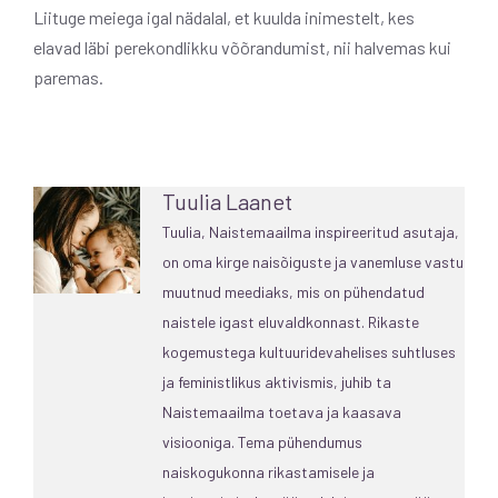
Liituge meiega igal nädalal, et kuulda inimestelt, kes
elavad läbi perekondlikku võõrandumist, nii halvemas kui
paremas.
Tuulia Laanet
Tuulia, Naistemaailma inspireeritud asutaja,
on oma kirge naisõiguste ja vanemluse vastu
muutnud meediaks, mis on pühendatud
naistele igast eluvaldkonnast. Rikaste
kogemustega kultuuridevahelises suhtluses
ja feministlikus aktivismis, juhib ta
Naistemaailma toetava ja kaasava
visiooniga. Tema pühendumus
naiskogukonna rikastamisele ja