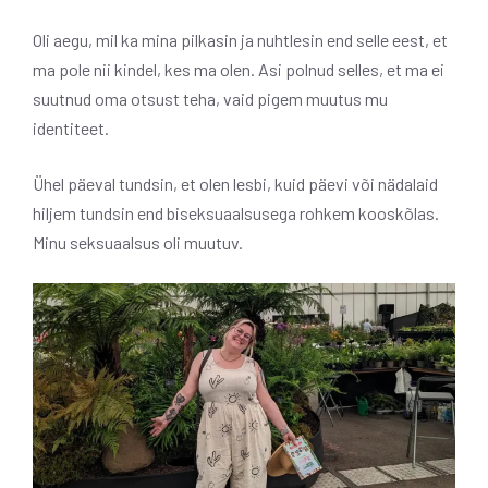
Oli aegu, mil ka mina pilkasin ja nuhtlesin end selle eest, et
ma pole nii kindel, kes ma olen. Asi polnud selles, et ma ei
suutnud oma otsust teha, vaid pigem muutus mu
identiteet.
Ühel päeval tundsin, et olen lesbi, kuid päevi või nädalaid
hiljem tundsin end biseksuaalsusega rohkem kooskõlas.
Minu seksuaalsus oli muutuv.