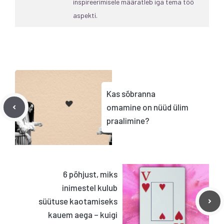
inspireerimisele määratleb iga tema töö
aspekti.
Kas sõbranna
omamine on nüüd ülim
praalimine?
6 põhjust, miks
inimestel kulub
süütuse kaotamiseks
kauem aega – kuigi