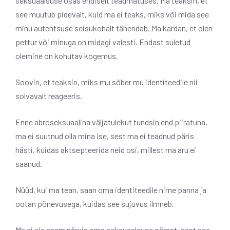
seksuaalsuse osas endiselt teadmatuses. Ma teaksin, et
see muutub pidevalt, kuid ma ei teaks, miks või mida see
minu autentsuse seisukohalt tähendab. Ma kardan, et olen
pettur või minuga on midagi valesti. Endast suletud
olemine on kohutav kogemus.
Soovin, et teaksin, miks mu sõber mu identiteedile nii
solvavalt reageeris.
Enne abroseksuaalina väljatulekut tundsin end piiratuna,
ma ei suutnud olla mina ise, sest ma ei teadnud päris
hästi, kuidas aktsepteerida neid osi, millest ma aru ei
saanud.
Nüüd, kui ma tean, saan oma identiteedile nime panna ja
ootan põnevusega, kuidas see sujuvus ilmneb.
Ma ei ole enam närvis oma seksuaalsuse pärast, sest see