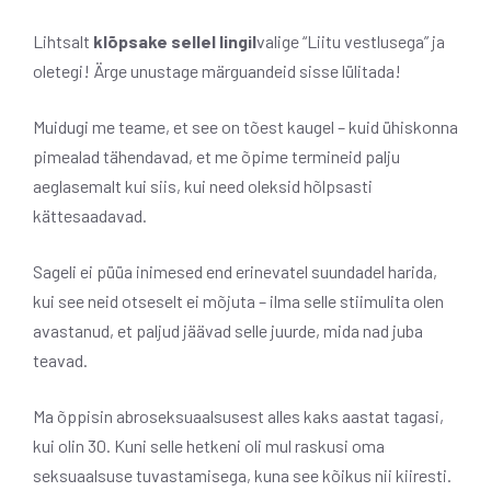
Lihtsalt
klõpsake sellel lingil
valige “Liitu vestlusega” ja
oletegi! Ärge unustage märguandeid sisse lülitada!
Muidugi me teame, et see on tõest kaugel – kuid ühiskonna
pimealad tähendavad, et me õpime termineid palju
aeglasemalt kui siis, kui need oleksid hõlpsasti
kättesaadavad.
Sageli ei püüa inimesed end erinevatel suundadel harida,
kui see neid otseselt ei mõjuta – ilma selle stiimulita olen
avastanud, et paljud jäävad selle juurde, mida nad juba
teavad.
Ma õppisin abroseksuaalsusest alles kaks aastat tagasi,
kui olin 30. Kuni selle hetkeni oli mul raskusi oma
seksuaalsuse tuvastamisega, kuna see kõikus nii kiiresti.