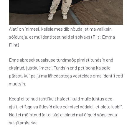
Alati on inimesi, kellele meeldib nõuda, et ma valiksin
sõiduraja, et mu identiteet neid ei solvaks (Pilt: Emma
Flint)
Enne abroseksuaalsuse tundmaõppimist tundsin end
eksinud, justkui merel. Tundsin end petisena ka selle
pärast, kui palju ma lähedastega vesteldes oma identiteeti
muutsin.
Keegi ei teinud tahtlikult haiget, kuid mulle juhtus aeg-
ajalt, et “aga sa ütlesid alles eelmisel nädalal, et olete lesbi”.
Nad ei mõistnud ja tol ajal ei olnud mul õigeid sõnu enda
selgitamiseks.