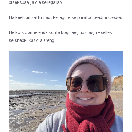
biseksuaal ja ole sellega läbi”.
Ma keeldun sattumast kellegi teise piiratud teadmistesse.
Me kõik õpime enda kohta kogu aeg uusi asju – selles
seisnebki kasv ja areng.