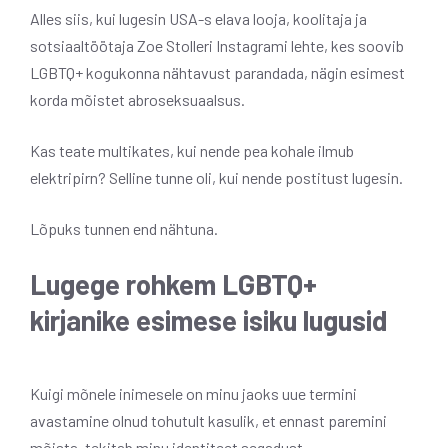
Alles siis, kui lugesin USA-s elava looja, koolitaja ja
sotsiaaltöötaja Zoe Stolleri Instagrami lehte, kes soovib
LGBTQ+ kogukonna nähtavust parandada, nägin esimest
korda mõistet abroseksuaalsus.
Kas teate multikates, kui nende pea kohale ilmub
elektripirn? Selline tunne oli, kui nende postitust lugesin.
Lõpuks tunnen end nähtuna.
Lugege rohkem LGBTQ+
kirjanike esimese isiku lugusid
Kuigi mõnele inimesele on minu jaoks uue termini
avastamine olnud tohutult kasulik, et ennast paremini
mõista, tekitab minu identiteet segadust.