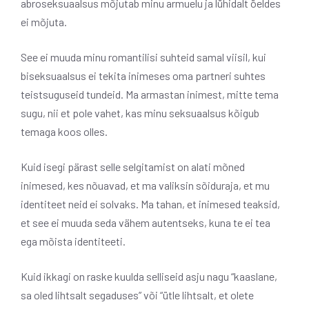
abroseksuaalsus mõjutab minu armuelu ja lühidalt öeldes
ei mõjuta.
See ei muuda minu romantilisi suhteid samal viisil, kui
biseksuaalsus ei tekita inimeses oma partneri suhtes
teistsuguseid tundeid. Ma armastan inimest, mitte tema
sugu, nii et pole vahet, kas minu seksuaalsus kõigub
temaga koos olles.
Kuid isegi pärast selle selgitamist on alati mõned
inimesed, kes nõuavad, et ma valiksin sõiduraja, et mu
identiteet neid ei solvaks. Ma tahan, et inimesed teaksid,
et see ei muuda seda vähem autentseks, kuna te ei tea
ega mõista identiteeti.
Kuid ikkagi on raske kuulda selliseid asju nagu “kaaslane,
sa oled lihtsalt segaduses” või “ütle lihtsalt, et olete