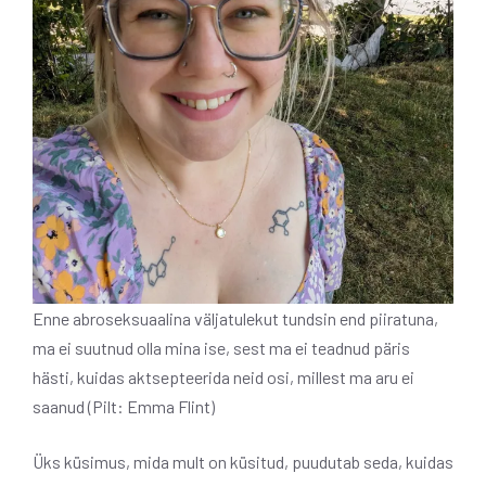
Enne abroseksuaalina väljatulekut tundsin end piiratuna,
ma ei suutnud olla mina ise, sest ma ei teadnud päris
hästi, kuidas aktsepteerida neid osi, millest ma aru ei
saanud (Pilt: Emma Flint)
Üks küsimus, mida mult on küsitud, puudutab seda, kuidas