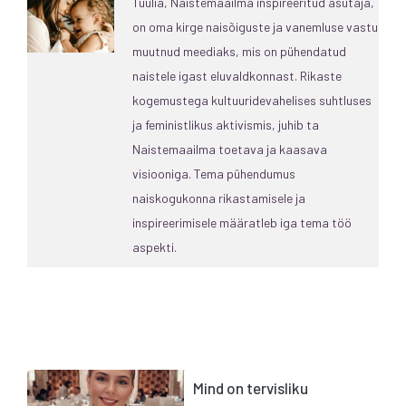
Tuulia, Naistemaailma inspireeritud asutaja,
on oma kirge naisõiguste ja vanemluse vastu
muutnud meediaks, mis on pühendatud
naistele igast eluvaldkonnast. Rikaste
kogemustega kultuuridevahelises suhtluses
ja feministlikus aktivismis, juhib ta
Naistemaailma toetava ja kaasava
visiooniga. Tema pühendumus
naiskogukonna rikastamisele ja
inspireerimisele määratleb iga tema töö
aspekti.
Mind on tervisliku