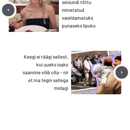
seisundi tõttu
nimetatud
vaieldamatuks
punaseks lipuks
Keegi ei räägi sellest,
kui uueks isaks
saamine võib olla – nii
et ma tegin sellega
midagi