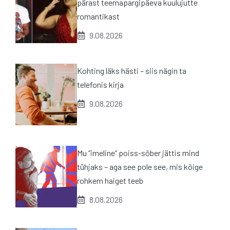
pärast teemapargipäeva kuulujutte
romantikast
9.08.2026
Kohting läks hästi – siis nägin ta
telefonis kirja
9.08.2026
Mu “imeline” poiss-sõber jättis mind
tühjaks – aga see pole see, mis kõige
rohkem haiget teeb
8.08.2026