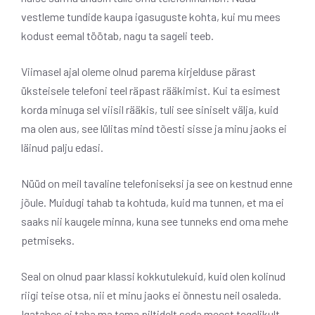
vestleme tundide kaupa igasuguste kohta, kui mu mees
kodust eemal töötab, nagu ta sageli teeb.
Viimasel ajal oleme olnud parema kirjelduse pärast
üksteisele telefoni teel räpast rääkimist. Kui ta esimest
korda minuga sel viisil rääkis, tuli see siniselt välja, kuid
ma olen aus, see lülitas mind tõesti sisse ja minu jaoks ei
läinud palju edasi.
Nüüd on meil tavaline telefoniseksi ja see on kestnud enne
jõule. Muidugi tahab ta kohtuda, kuid ma tunnen, et ma ei
saaks nii kaugele minna, kuna see tunneks end oma mehe
petmiseks.
Seal on olnud paar klassi kokkutulekuid, kuid olen kolinud
riigi teise otsa, nii et minu jaoks ei õnnestu neil osaleda.
Igatahes ei taha ma tema piltidelt seda meest tegelikult