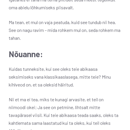
oma abielu lõhkumiseks piisavalt.
Ma tean, et mul on vaja peatuda, kuid see tundub nii hea.
See on nagu ravim – mida rohkem mul on, seda rohkem ma
tahan.
Nõuanne:
Kuidas tunneksite, kui see oleks teie abikaasa
seksimiseks vana klassikaaslasega, mitte teie? Minu
kihlveod on, et sa oleksid häiritud.
Nii et ma ei tea, miks te kunagi arvasite, et teil on
niimoodi okei; Ja see on petmine, lihtsalt mitte
tavapärasel viisil. Kui teie abikaasa teada saaks, oleks ta
kahtlemata sama laastatud kui ta oleks, kui teil oleks