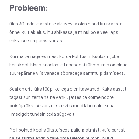
Probleem:
Olen 30 -ndate aastate alguses ja olen olnud kuus aastat
õnnelikult abielus. Mu abikaasa ja minul pole veel lapsi,
ehkki see on päevakorras.
Kui ma temaga esimest korda kohtusin, kuulusin juba
keskkooli klassikaaslaste Facebooki rühma, mis on olnud
suurepärane viis vanade sõpradega sammu pidamiseks.
Seal on eriti üks tüüp, kellega olen kasvanud. Kaks aastat
tagasi suri tema naine vähki, jättes ta kolme noore
poisiga üksi. Arvan, et see viis meid lähemale, kuna
ilmselgelt tundsin teda sügavalt.
Meil polnud koolis üksteisega palju pistmist, kuid pärast
naise surma andsin talle oma telefoninumbri. Nüüd