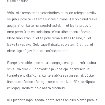
füüsiline suhe.
Võib -olla arvab teie telefonisõber, et tal on teiega tulevik,
sel juhul pole te ka tema suhtes õiglane. Tal on olnud raske
aeg ja nii on ka tema vaestel lastel, nii et las ta proovib
oma peret üles ehitada ilma teieta tähelepanu kõrvale.
Olete tunnistanud, et te pole tema suhtes tõsine, nii et
laske ta vabaks; Selgitage lihtsalt, et olete mõistnud, et
olete liiga sügav ja peate asja lõpetama.
Pange oma abielusse natuke aega ja energiat – mitte ainult
seksi, vaid ka kuupäevadele ja koos aja jagamisele. Kui
tunnete end üksikuna, kui teie abikaasa on eemal, võtke
ühendust tõelise sõbraga, selle asemel, et rääkida räpast
kellegagi, keda te pole aastaid näinud.
Kui plaanite lapsi saada, peate selles abielus olema pikaks