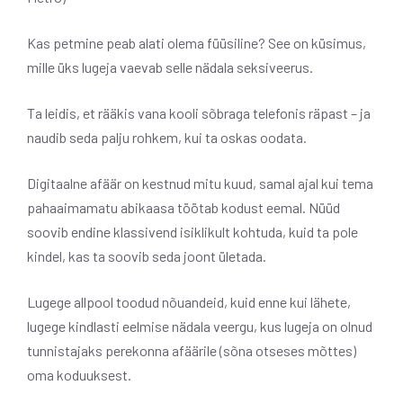
Kas petmine peab alati olema füüsiline? See on küsimus,
mille üks lugeja vaevab selle nädala seksiveerus.
Ta leidis, et rääkis vana kooli sõbraga telefonis räpast – ja
naudib seda palju rohkem, kui ta oskas oodata.
Digitaalne afäär on kestnud mitu kuud, samal ajal kui tema
pahaaimamatu abikaasa töötab kodust eemal. Nüüd
soovib endine klassivend isiklikult kohtuda, kuid ta pole
kindel, kas ta soovib seda joont ületada.
Lugege allpool toodud nõuandeid, kuid enne kui lähete,
lugege kindlasti eelmise nädala veergu, kus lugeja on olnud
tunnistajaks perekonna afäärile (sõna otseses mõttes)
oma koduuksest.