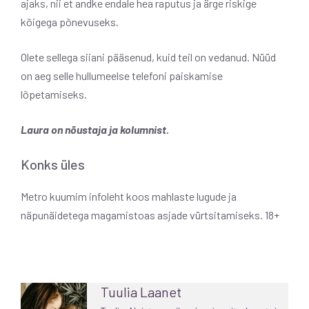
ajaks, nii et andke endale hea raputus ja ärge riskige
kõigega põnevuseks.
Olete sellega siiani pääsenud, kuid teil on vedanud. Nüüd
on aeg selle hullumeelse telefoni paiskamise
lõpetamiseks.
Laura on nõustaja ja kolumnist.
Konks üles
Metro kuumim infoleht koos mahlaste lugude ja
näpunäidetega magamistoas asjade vürtsitamiseks. 18+
Tuulia Laanet