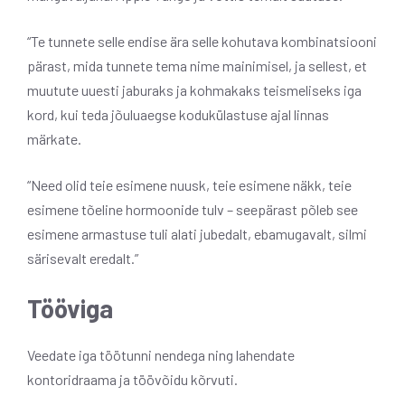
“Te tunnete selle endise ära selle kohutava kombinatsiooni
pärast, mida tunnete tema nime mainimisel, ja sellest, et
muutute uuesti jaburaks ja kohmakaks teismeliseks iga
kord, kui teda jõuluaegse kodukülastuse ajal linnas
märkate.
“Need olid teie esimene nuusk, teie esimene näkk, teie
esimene tõeline hormoonide tulv – seepärast põleb see
esimene armastuse tuli alati jubedalt, ebamugavalt, silmi
särisevalt eredalt.”
Tööviga
Veedate iga töötunni nendega ning lahendate
kontoridraama ja töövõidu kõrvuti.