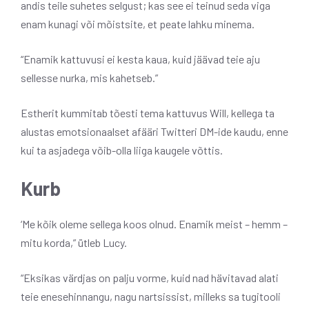
andis teile suhetes selgust; kas see ei teinud seda viga
enam kunagi või mõistsite, et peate lahku minema.
“Enamik kattuvusi ei kesta kaua, kuid jäävad teie aju
sellesse nurka, mis kahetseb.”
Estherit kummitab tõesti tema kattuvus Will, kellega ta
alustas emotsionaalset afääri Twitteri DM-ide kaudu, enne
kui ta asjadega võib-olla liiga kaugele võttis.
Kurb
‘Me kõik oleme sellega koos olnud. Enamik meist – hemm –
mitu korda,” ütleb Lucy.
“Eksikas värdjas on palju vorme, kuid nad hävitavad alati
teie enesehinnangu, nagu nartsissist, milleks sa tugitooli