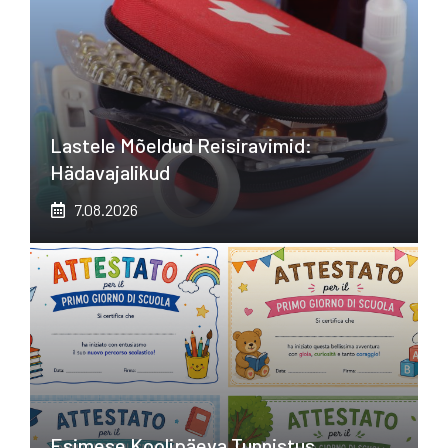
Lastele Mõeldud Reisiravimid:
Hädavajalikud
7.08.2026
Esimese Koolipäeva Tunnistus