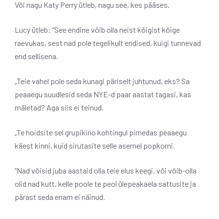
Või nagu Katy Perry ütleb, nagu see, kes pääses.
Lucy ütleb: “See endine võib olla neist kõigist kõige
raevukas, sest nad pole tegelikult endised, kuigi tunnevad
end sellisena.
„Teie vahel pole seda kunagi päriselt juhtunud, eks? Sa
peaaegu suudlesid seda NYE-d paar aastat tagasi, kas
mäletad? Aga siis ei teinud.
„Te hoidsite sel grupikino kohtingul pimedas peaaegu
käest kinni, kuid sirutasite selle asemel popkorni.
“Nad võisid juba aastaid olla teie elus keegi, või võib-olla
olid nad kutt, kelle poole te peol ülepeakaela sattusite ja
pärast seda enam ei näinud.