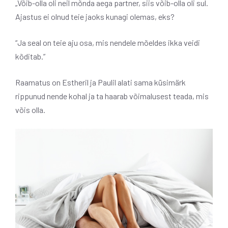
„Võib-olla oli neil mõnda aega partner, siis võib-olla oli sul.
Ajastus ei olnud teie jaoks kunagi olemas, eks?
“Ja seal on teie aju osa, mis nendele mõeldes ikka veidi
kõditab.”
Raamatus on Estheril ja Paulil alati sama küsimärk
rippunud nende kohal ja ta haarab võimalusest teada, mis
võis olla.