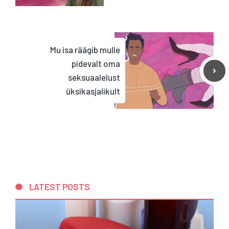
Mu isa räägib mulle
pidevalt oma
seksuaalelust
üksikasjalikult
LATEST POSTS