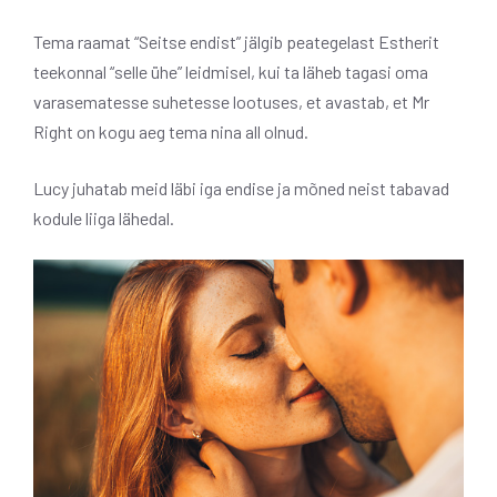
Tema raamat “Seitse endist” jälgib peategelast Estherit
teekonnal “selle ühe” leidmisel, kui ta läheb tagasi oma
varasematesse suhetesse lootuses, et avastab, et Mr
Right on kogu aeg tema nina all olnud.
Lucy juhatab meid läbi iga endise ja mõned neist tabavad
kodule liiga lähedal.