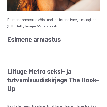
Esimene armastus võib tunduda intensiivne ja maagiline
(Pilt: Getty Images/iStockphoto)
Esimene armastus
Liituge Metro seksi- ja
tutvumisuudiskirjaga The Hook-
Up
Kas teile meeldib selliseid mahlaseid lugusid lugeda? Kas