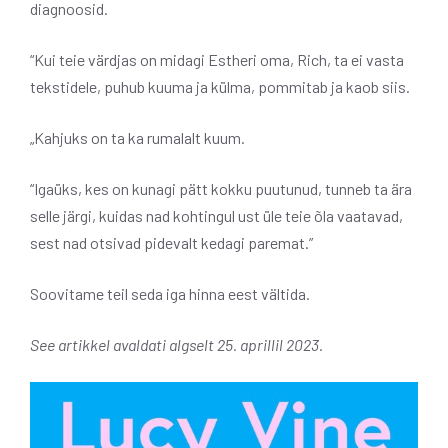
diagnoosid.
“Kui teie värdjas on midagi Estheri oma, Rich, ta ei vasta
tekstidele, puhub kuuma ja külma, pommitab ja kaob siis.
„Kahjuks on ta ka rumalalt kuum.
“Igaüks, kes on kunagi pätt kokku puutunud, tunneb ta ära
selle järgi, kuidas nad kohtingul ust üle teie õla vaatavad,
sest nad otsivad pidevalt kedagi paremat.”
Soovitame teil seda iga hinna eest vältida.
See artikkel avaldati algselt 25. aprillil 2023.