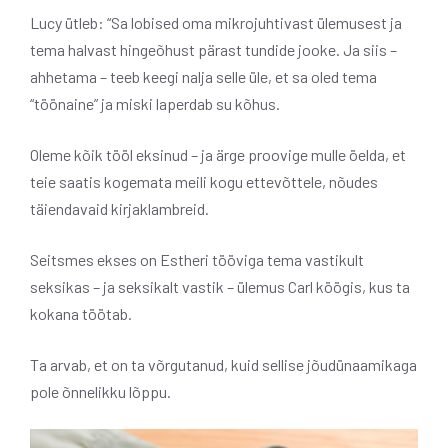
Lucy ütleb: “Sa lobised oma mikrojuhtivast ülemusest ja
tema halvast hingeõhust pärast tundide jooke. Ja siis –
ahhetama – teeb keegi nalja selle üle, et sa oled tema
“töönaine” ja miski laperdab su kõhus.
Oleme kõik tööl eksinud – ja ärge proovige mulle öelda, et
teie saatis kogemata meili kogu ettevõttele, nõudes
täiendavaid kirjaklambreid.
Seitsmes ekses on Estheri tööviga tema vastikult
seksikas – ja seksikalt vastik – ülemus Carl köögis, kus ta
kokana töötab.
Ta arvab, et on ta võrgutanud, kuid sellise jõudünaamikaga
pole õnnelikku lõppu.