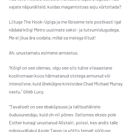
vajate näpunäiteid, kuidas magamistoas asju vürtsitada?
Liituge The Hook-Upiga ja me libiseme teie postkasti igal
nädalal kõigi Metro uusimate seksi- ja tutvumislugudega.
Me ei jõua ära oodata, millal sa meiega liitud!
Ah, unustamatu esimene armastus.
“Kõigil on see olemas, olgu see siis tuline viieaastane
kooliromaan koos härmatanud otstega armunud või
intensiivne, kuid ühekülgne kinnisidee Chad Michael Murray
vastu,” ütleb Lucy.
“Tavaliselt on see ebaküpsuse ja talitlushäirete
õudusunenägu, kuid oh-nii põnev. Seitsmes ekses pole
Esther kunagi unustanud Alistairi, poissi, kes andis talle
mänguväljakul Apple Tango ja võttis temalt süütuse.