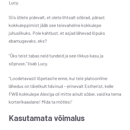
Lucy.
Siis ütlete pidevalt, et olete lihtsalt sõbrad, pärast
kokkuleppimist jääb see teievaheline kokkulepe
juhuslikuks. Pole kahtlust, et asjad lähevad lõpuks
ebamugavaks, eks?
“Üks teist tabas neid tundeid ja see rikkus kasu ja
sõpruse,” lisab Lucy.
“Loodetavasti lõpetasite enne, kui teie platooniline
lähedus on täielikult hävinud – erinevalt Estherist, kelle
FWB kokkulepe Alexiga oli mitte ainult sõber, vaid ka tema
korterikaaslane! Mida ta mõtles!’
Kasutamata võimalus