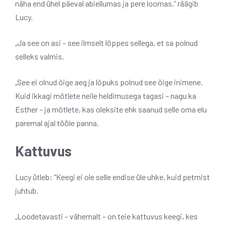
näha end ühel päeval abiellumas ja pere loomas,” räägib
Lucy.
„Ja see on asi – see ilmselt lõppes sellega, et sa polnud
selleks valmis.
„See ei olnud õige aeg ja lõpuks polnud see õige inimene.
Kuid ikkagi mõtlete neile heldimusega tagasi – nagu ka
Esther – ja mõtlete, kas oleksite ehk saanud selle oma elu
paremal ajal tööle panna.
Kattuvus
Lucy ütleb: “Keegi ei ole selle endise üle uhke, kuid petmist
juhtub.
„Loodetavasti – vähemalt – on teie kattuvus keegi, kes