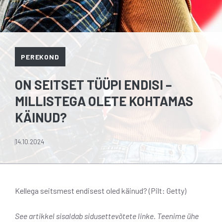
PEREKOND
ON SEITSET TÜÜPI ENDISI –
MILLISTEGA OLETE KOHTAMAS
KÄINUD?
14.10.2024
Kellega seitsmest endisest oled käinud? (Pilt: Getty)
See artikkel sisaldab sidusettevõtete linke. Teenime ühe