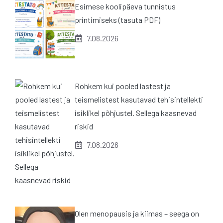
Esimese koolipäeva tunnistus
printimiseks (tasuta PDF)
7.08.2026
Rohkem kui pooled lastest ja
teismelistest kasutavad tehisintellekti
isiklikel põhjustel. Sellega kaasnevad
riskid
7.08.2026
Olen menopausis ja kiimas – seega on