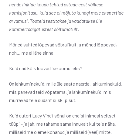
nende linkide kaudu tehtud ostude eest väikese
komisjonitasu, kuid see ei mõjuta kunagi meie ekspertide
arvamusi. Tooteid testitakse ja vaadatakse üle
kommertsalgatustest sõltumatult.
Mõned suhted lõpevad sõbralikult ja mõned lõppevad,
noh… me ei lähe sinna.
Kuid nad kõik loovad iseloomu, eks?
On lahkuminekuid, mille üle saate naerda, lahkuminekuid,
mis panevad teid võpatama, ja lahkuminekuid, mis
murravad teie südant siiski pisut.
Kuid autori Lucy Vine’i sõnul on endisi inimesi seitset
tüüpi – ja jah, me tahame sama innukalt kui teie näha,
milliseid me oleme kohanud ja milliseid (veel) mitte.