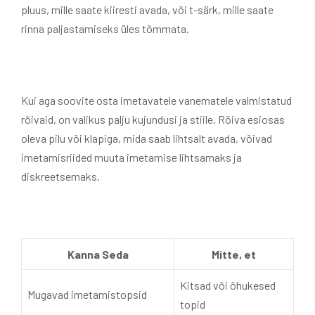
pluus, mille saate kiiresti avada, või t-särk, mille saate
rinna paljastamiseks üles tõmmata.
Kui aga soovite osta imetavatele vanematele valmistatud
rõivaid, on valikus palju kujundusi ja stiile. Rõiva esiosas
oleva pilu või klapiga, mida saab lihtsalt avada, võivad
imetamisriided muuta imetamise lihtsamaks ja
diskreetsemaks.
Kanna Seda
Mitte, et
Kitsad või õhukesed
Mugavad imetamistopsid
topid