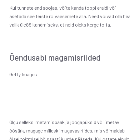
Kui tunnete end soojas, võite kanda toppi eraldi või
asetada see teiste rõivaesemete alla. Need võivad olla hea
valik üleöö kandmiseks, et neid oleks kerge toita.
Õendusabi magamisriided
Getty Images
Olgu selleks imetamispaak ja joogapüksid või imetav
öösärk, magage milleski mugavas riides, mis võimaldab
öisel toitmisel hõlpsasti juurde pääseda. Kui ostate ainult