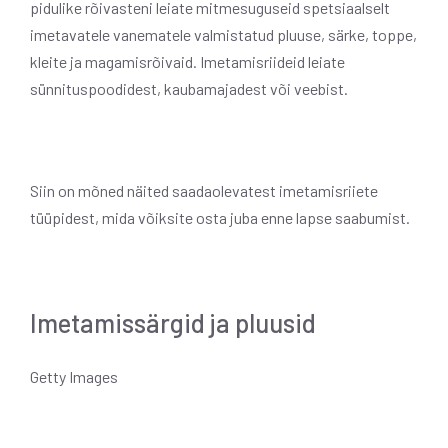
pidulike rõivasteni leiate mitmesuguseid spetsiaalselt
imetavatele vanematele valmistatud pluuse, särke, toppe,
kleite ja magamisrõivaid. Imetamisriideid leiate
sünnituspoodidest, kaubamajadest või veebist.
Siin on mõned näited saadaolevatest imetamisriiete
tüüpidest, mida võiksite osta juba enne lapse saabumist.
Imetamissärgid ja pluusid
Getty Images