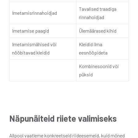
Tavalised traadiga
Imetamisrinnahoidjad
rinnahoidjad
Imetamise paagid
Ülemäärased kihid
Imetamismähised või
Kleidid ilma
nööbitavad kleidid
eesnööpideta
Kombinesoonid või
püksid
Näpunäiteid riiete valimiseks
Allpool vaatleme konkreetseid riideesemeid, kuid mõned