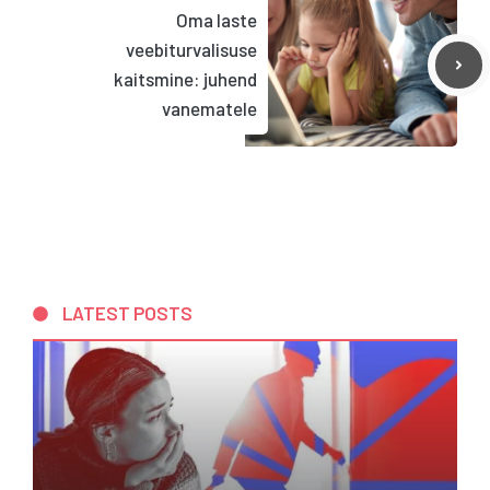
Oma laste
veebiturvalisuse
kaitsmine: juhend
vanematele
LATEST POSTS