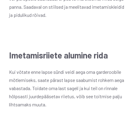
panna. Saadaval on stiilsed ja meelitavad imetamiskleidid
ja pidulikud rõivad.
Imetamisriiete alumine rida
Kui võtate enne lapse sündi veidi aega oma garderoobile
mõtlemiseks, saate pärast lapse saabumist rohkem aega
vabastada. Toidate oma last sageli ja kui teil on rinnale
hõlpsasti juurdepääsetav riietus, võib see toitmise palju
lihtsamaks muuta.