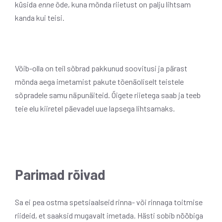
küsida
enne
õde, kuna mõnda riietust on palju lihtsam
kanda kui teisi.
Võib-olla on teil sõbrad pakkunud soovitusi ja pärast
mõnda aega imetamist pakute tõenäoliselt teistele
sõpradele samu näpunäiteid. Õigete riietega saab ja teeb
teie elu kiiretel päevadel uue lapsega lihtsamaks.
Parimad rõivad
Sa ei pea ostma spetsiaalseid rinna- või rinnaga toitmise
riideid, et saaksid mugavalt imetada. Hästi sobib nööbiga