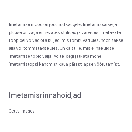
Imetamise mood on jõudnud kaugele. Imetamissärke ja
pluuse on väga erinevates stiilides ja värvides. Imetavatel
toppidel võivad olla küljed, mis tõmbuvad üles, nööbitakse
alla või tõmmatakse üles. On ka stiile, mis ei näe üldse
imetamise topid välja. Võite isegi jätkata mõne
imetamistopsi kandmist kaua pärast lapse võõrutamist.
Imetamisrinnahoidjad
Getty Images