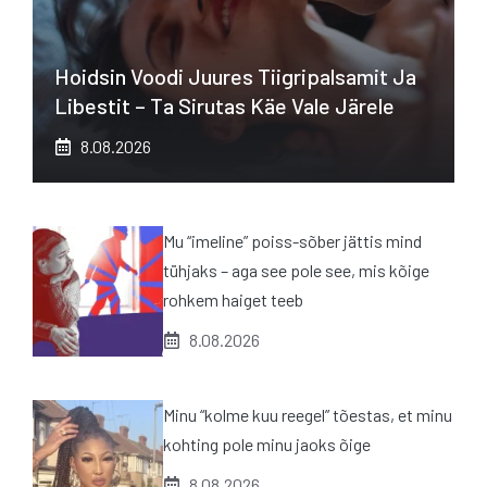
Hoidsin Voodi Juures Tiigripalsamit Ja
Libestit – Ta Sirutas Käe Vale Järele
8.08.2026
Mu “imeline” poiss-sõber jättis mind
tühjaks – aga see pole see, mis kõige
rohkem haiget teeb
8.08.2026
Minu “kolme kuu reegel” tõestas, et minu
kohting pole minu jaoks õige
8.08.2026