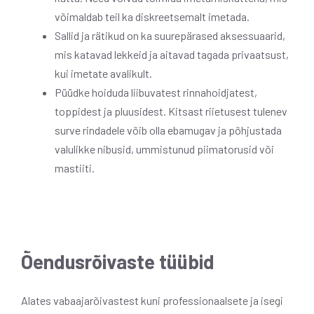
võimaldab teil ka diskreetsemalt imetada.
Sallid ja rätikud on ka suurepärased aksessuaarid,
mis katavad lekkeid ja aitavad tagada privaatsust,
kui imetate avalikult.
Püüdke hoiduda liibuvatest rinnahoidjatest,
toppidest ja pluusidest. Kitsast riietusest tulenev
surve rindadele võib olla ebamugav ja põhjustada
valulikke nibusid, ummistunud piimatorusid või
mastiiti.
Õendusrõivaste tüübid
Alates vabaajarõivastest kuni professionaalsete ja isegi