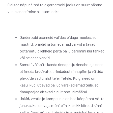
üldised näpunäited teie garderoobi jaoks on suurepärane
viis planeerimise alustamiseks.
Garderoobi esemeid valides pidage meeles, et
mustrid, prindid ja tumedamad värvid aitavad
ootamatuid lekkeid peita palju paremini kui tahked
või heledad värvid.
Samuti võiksite kanda rinnapatju rinnahoidja sees,
et imeda lekkivatest rindadest rinnapiim ja vältida
plekkide sattumist teie riietele. Kuigi need on
kasulikud, ütlevad paljud värsked emad teile, et
rinnapadjad aitavad ainult teatud määral.
Jakid, vestid ja kampsunid on hea käepärast võtta
juhuks, kui on vaja mõni piinlik plekk kiiresti kinni
katta. Need võivad toimida imetamiskattena, mis