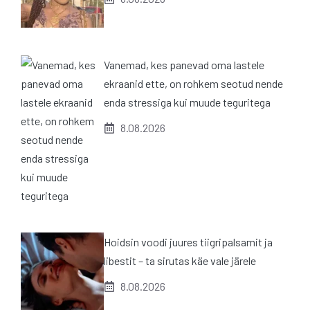
Vanemad, kes panevad oma lastele
ekraanid ette, on rohkem seotud nende
enda stressiga kui muude teguritega
8.08.2026
Hoidsin voodi juures tiigripalsamit ja
libestit – ta sirutas käe vale järele
8.08.2026