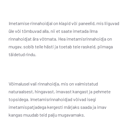
Imetamise rinnahoidjal on klapid või paneelid, mis liiguvad
üle või tõmbuvad alla, nii et saate imetada ilma
rinnahoidjat ära võtmata. Hea imetamisrinnahoidja on
mugav, sobib teile hästi ja toetab teie raskeid, piimaga
täidetud rindu.
Võimalusel vali rinnahoidja, mis on valmistatud
naturaalsest, hingavast, imavast kangast ja pehmete
topsidega. Imetamisrinnahoidjad võivad isegi
imetamispatjadega kergesti märjaks saada ja imav
kangas muudab teid palju mugavamaks.