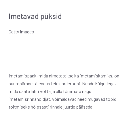
Imetavad püksid
Getty Images
Imetamispaak, mida nimetatakse ka imetamiskamiks, on
suurepärane täiendus teie garderoobi. Nende külgedega,
mida saate lahti võtta ja alla tõmmata nagu
imetamisrinnahoidjat, võimaldavad need mugavad topid
toitmiseks hõlpsasti rinnale juurde pääseda.