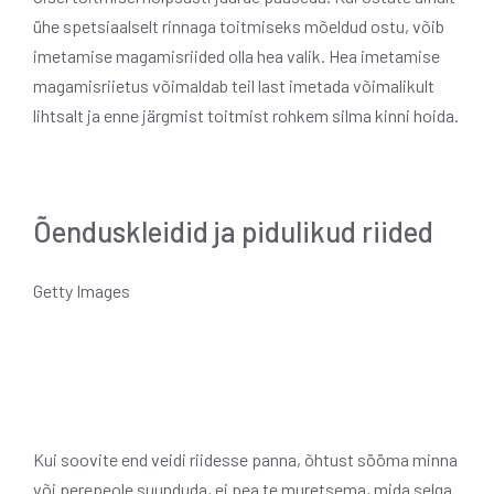
ühe spetsiaalselt rinnaga toitmiseks mõeldud ostu, võib
imetamise magamisriided olla hea valik. Hea imetamise
magamisriietus võimaldab teil last imetada võimalikult
lihtsalt ja enne järgmist toitmist rohkem silma kinni hoida.
Õenduskleidid ja pidulikud riided
Getty Images
Kui soovite end veidi riidesse panna, õhtust sööma minna
või perepeole suunduda, ei pea te muretsema, mida selga