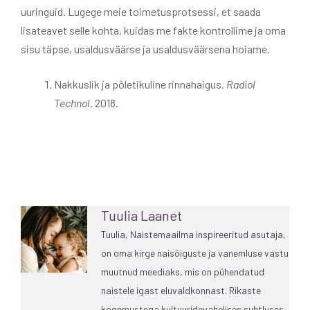
uuringuid. Lugege meie toimetusprotsessi, et saada
lisateavet selle kohta, kuidas me fakte kontrollime ja oma
sisu täpse, usaldusväärse ja usaldusväärsena hoiame.
Nakkuslik ja põletikuline rinnahaigus.
Radiol
Technol.
2018.
Tuulia Laanet
Tuulia, Naistemaailma inspireeritud asutaja,
on oma kirge naisõiguste ja vanemluse vastu
muutnud meediaks, mis on pühendatud
naistele igast eluvaldkonnast. Rikaste
kogemustega kultuuridevahelises suhtluses