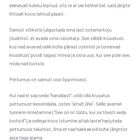
eelnevalt kokku lepitud, siis te ei ole hetkel õel, vaid järgite
lihtsalt koos tehtud plaani.
Samuti võiksite julgustada oma last ootama koju
jõudmist, et avada oma rulookarp. See väldib kiusatust,
kus nad avavad selle kohe pärast ostmist ja tunnevad
kiusatust poodi tagasi minna ja osta uus, kui see pole see,
mida nad lootsid.
Pettumus on samuti osa õppimisest.
Kui nad ei saa seda “haruldast”, võib olla kiusatus
pettumust leevendada, ostes “ainult ühe”. Selle asemel
tunnete nimetamine (“See on nii tüütu, kui sa tõesti seda
lootsid”) ja sellega koos istumine aitab lastel harjutada
pettumuse talumist, ilma et nad hakkaksid kohe järgmist
asja taga ajama.