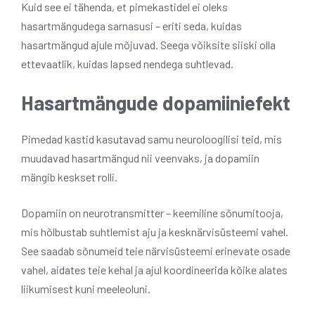
Kuid see ei tähenda, et pimekastidel ei oleks
hasartmängudega sarnasusi – eriti seda, kuidas
hasartmängud ajule mõjuvad. Seega võiksite siiski olla
ettevaatlik, kuidas lapsed nendega suhtlevad.
Hasartmängude dopamiiniefekt
Pimedad kastid kasutavad samu neuroloogilisi teid, mis
muudavad hasartmängud nii veenvaks, ja dopamiin
mängib keskset rolli.
Dopamiin on neurotransmitter – keemiline sõnumitooja,
mis hõlbustab suhtlemist aju ja kesknärvisüsteemi vahel.
See saadab sõnumeid teie närvisüsteemi erinevate osade
vahel, aidates teie kehal ja ajul koordineerida kõike alates
liikumisest kuni meeleoluni.