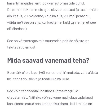
hasartmängudes, eriti pokkeriautomaatide puhul.
Dopamiin tekitab meie ajus elevust, ootust ja tasu – mitte
ainult siis, kui võidame, vaid ka siis, kui me “peaaegu
võidame” (see on siis, kui kaotame, kuid tunneme, et see
oli lähedane).
See on võtmetegur, mis suurendab pokide sõltuvust
tekitavat olemust.
Mida saavad vanemad teha?
Eesmärk ei ole lapsi (või vanemaid) hirmutada, vaid aidata
neil teha tervislikke ja teadlikke valikuid.
See võib tähendada üheskoos lihtsa reegli üle
otsustamist. Näiteks võivad vanemad julgustada lapsi
kasutama teatud osa oma taskurahast. Kui limiidid on