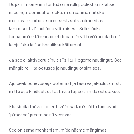
Dopamiin on enim tuntud oma rolli poolest lühiajalise
naudingu loomisel ja tõuke, mida saame näiteks
maitsvate toitude söömisest, sotsiaalmeedias
kerimisest või auhinna võitmisest. Selle tõuke
tagaajamine tähendab, et dopamiin võib võimendada nii
kahjulikku kui ka kasulikku käitumist.
Ja see ei aktiveeru ainult siis, kui kogeme naudingut. See
mängib rolli ka ootuses ja naudingu otsimises.
Aju peab põnevusega ootamist ja tasu väljakuulutamist,
mitte aga kindlust, et teatakse täpselt, mida ostetakse.
Ebakindlad hüved on eriti võimsad, mistõttu tunduvad
“pimedad” preemiad nii veenvad.
See on sama mehhanism, mida näeme mängimas