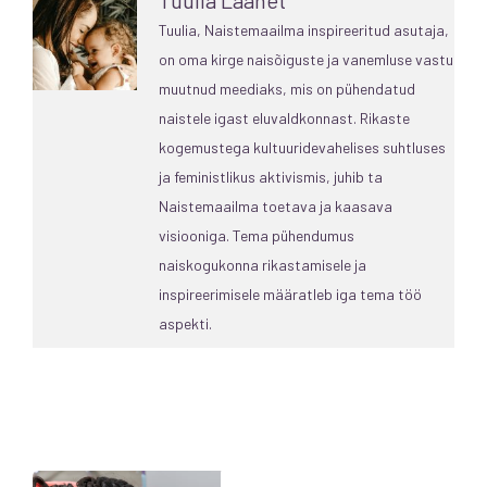
Tuulia, Naistemaailma inspireeritud asutaja,
on oma kirge naisõiguste ja vanemluse vastu
muutnud meediaks, mis on pühendatud
naistele igast eluvaldkonnast. Rikaste
kogemustega kultuuridevahelises suhtluses
ja feministlikus aktivismis, juhib ta
Naistemaailma toetava ja kaasava
visiooniga. Tema pühendumus
naiskogukonna rikastamisele ja
inspireerimisele määratleb iga tema töö
aspekti.