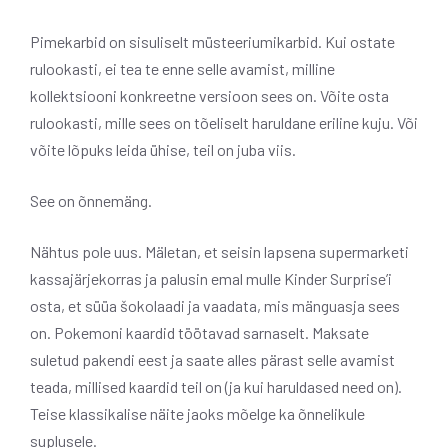
Pimekarbid on sisuliselt müsteeriumikarbid. Kui ostate
rulookasti, ei tea te enne selle avamist, milline
kollektsiooni konkreetne versioon sees on. Võite osta
rulookasti, mille sees on tõeliselt haruldane eriline kuju. Või
võite lõpuks leida ühise, teil on juba viis.
See on õnnemäng.
Nähtus pole uus. Mäletan, et seisin lapsena supermarketi
kassajärjekorras ja palusin emal mulle Kinder Surprise’i
osta, et süüa šokolaadi ja vaadata, mis mänguasja sees
on. Pokemoni kaardid töötavad sarnaselt. Maksate
suletud pakendi eest ja saate alles pärast selle avamist
teada, millised kaardid teil on (ja kui haruldased need on).
Teise klassikalise näite jaoks mõelge ka õnnelikule
suplusele.