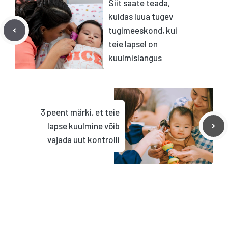
Siit saate teada,
kuidas luua tugev
tugimeeskond, kui
teie lapsel on
kuulmislangus
3 peent märki, et teie
lapse kuulmine võib
vajada uut kontrolli