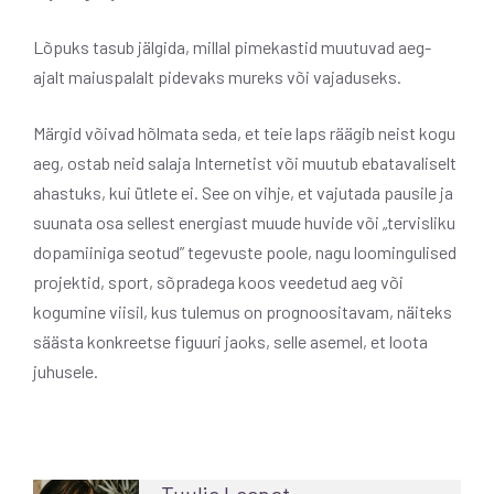
Lõpuks tasub jälgida, millal pimekastid muutuvad aeg-
ajalt maiuspalalt pidevaks mureks või vajaduseks.
Märgid võivad hõlmata seda, et teie laps räägib neist kogu
aeg, ostab neid salaja Internetist või muutub ebatavaliselt
ahastuks, kui ütlete ei. See on vihje, et vajutada pausile ja
suunata osa sellest energiast muude huvide või „tervisliku
dopamiiniga seotud” tegevuste poole, nagu loomingulised
projektid, sport, sõpradega koos veedetud aeg või
kogumine viisil, kus tulemus on prognoositavam, näiteks
säästa konkreetse figuuri jaoks, selle asemel, et loota
juhusele.
Tuulia Laanet