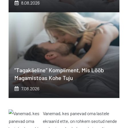
8.08.2026
“Tagakäeline” Kompliment, Mis Lööb
Magamistoas Kohe Tuju
7.08.2026
Vanemad, kes panevad oma lastele
ekraanid ette, on rohkem seotud nende