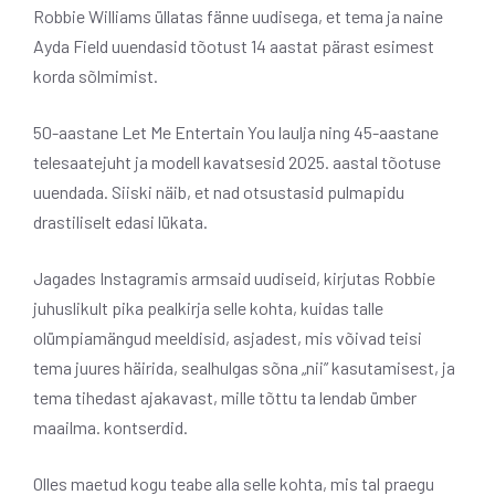
Robbie Williams üllatas fänne uudisega, et tema ja naine
Ayda Field uuendasid tõotust 14 aastat pärast esimest
korda sõlmimist.
50-aastane Let Me Entertain You laulja ning 45-aastane
telesaatejuht ja modell kavatsesid 2025. aastal tõotuse
uuendada. Siiski näib, et nad otsustasid pulmapidu
drastiliselt edasi lükata.
Jagades Instagramis armsaid uudiseid, kirjutas Robbie
juhuslikult pika pealkirja selle kohta, kuidas talle
olümpiamängud meeldisid, asjadest, mis võivad teisi
tema juures häirida, sealhulgas sõna „nii” kasutamisest, ja
tema tihedast ajakavast, mille tõttu ta lendab ümber
maailma. kontserdid.
Olles maetud kogu teabe alla selle kohta, mis tal praegu