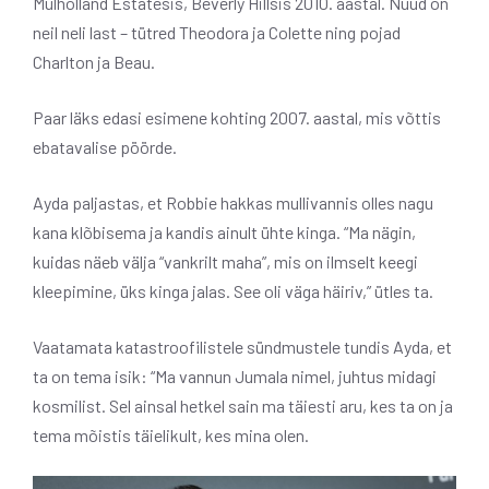
Mulholland Estatesis, Beverly Hillsis 2010. aastal. Nüüd on
neil neli last – tütred Theodora ja Colette ning pojad
Charlton ja Beau.
Paar läks edasi
esimene kohting 2007. aastal, mis võttis
ebatavalise pöörde.
Ayda paljastas, et Robbie hakkas mullivannis olles nagu
kana klõbisema ja kandis ainult ühte kinga. “Ma nägin,
kuidas näeb välja “vankrilt maha”, mis on ilmselt keegi
kleepimine, üks kinga jalas. See oli väga häiriv,” ütles ta.
Vaatamata katastroofilistele sündmustele tundis Ayda, et
ta on tema isik: “Ma vannun Jumala nimel, juhtus midagi
kosmilist. Sel ainsal hetkel sain ma täiesti aru, kes ta on ja
tema mõistis täielikult, kes mina olen.