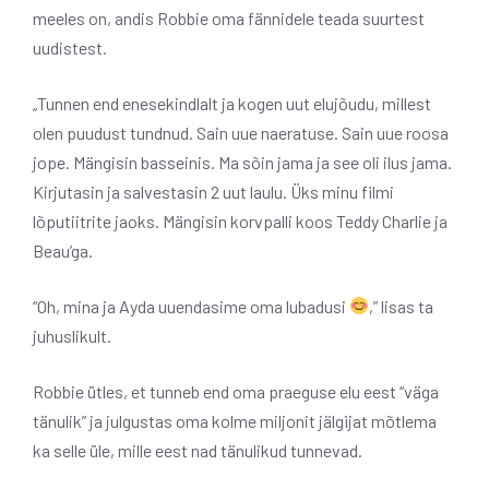
meeles on, andis Robbie oma fännidele teada suurtest
uudistest.
„Tunnen end enesekindlalt ja kogen uut elujõudu, millest
olen puudust tundnud. Sain uue naeratuse. Sain uue roosa
jope. Mängisin basseinis. Ma sõin jama ja see oli ilus jama.
Kirjutasin ja salvestasin 2 uut laulu. Üks minu filmi
lõputiitrite jaoks. Mängisin korvpalli koos Teddy Charlie ja
Beau’ga.
“Oh, mina ja Ayda uuendasime oma lubadusi
,” lisas ta
juhuslikult.
Robbie ütles, et tunneb end oma praeguse elu eest “väga
tänulik” ja julgustas oma kolme miljonit jälgijat mõtlema
ka selle üle, mille eest nad tänulikud tunnevad.