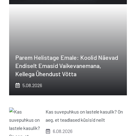
Parem Helistage Emale: Koolid Näevad
Endiselt Emasid Vaikevanemana,
Kellega Ühendust Võtta
5.08.2026
Kas suvepuhkus on lastele kasulik? On
aeg, et teadlased küsisid neilt
6.08.2026