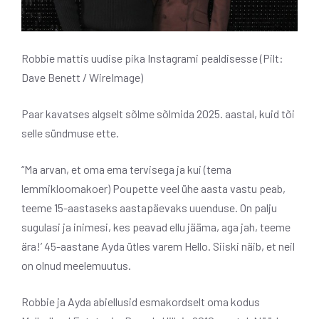
Robbie mattis uudise pika Instagrami pealdisesse (Pilt:
Dave Benett / WireImage)
Paar kavatses algselt sõlme sõlmida 2025. aastal, kuid tõi
selle sündmuse ette.
“Ma arvan, et oma ema tervisega ja kui (tema
lemmikloomakoer) Poupette veel ühe aasta vastu peab,
teeme 15-aastaseks aastapäevaks uuenduse. On palju
sugulasi ja inimesi, kes peavad ellu jääma, aga jah, teeme
ära!’ 45-aastane Ayda ütles varem Hello. Siiski näib, et neil
on olnud meelemuutus.
Robbie ja Ayda abiellusid esmakordselt oma kodus