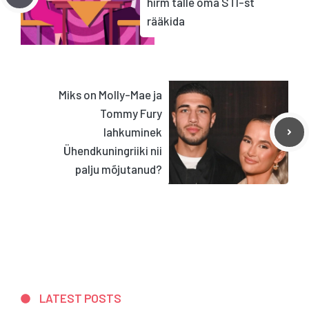
hirm talle oma STI-st
rääkida
Miks on Molly-Mae ja
Tommy Fury
lahkuminek
Ühendkuningriiki nii
palju mõjutanud?
LATEST POSTS