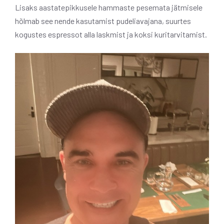
Lisaks aastatepikkusele hammaste pesemata jätmisele
hõlmab see nende kasutamist pudeliavajana, suurtes
kogustes espressot alla laskmist ja koksi kuritarvitamist.