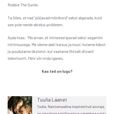
Robbie The Sunile.
Ta ütles, et nad “püüavad mõnikord” seksi algatada, kuid
see pole nende abielus probleem.
Ayda lisas: “Ma arvan, et inimesed ajavad seksi segamini
intiimsusega. Me oleme alati kaisus ja musi, hoiame käest
ja puudutame üksteist, kui vaatame lihtsalt diivanil
televiisorit, filmi või mida iganes.
Kas teil on lugu?
Tuulia Laanet
Tuulia, Naistemaailma inspireeritud asutaja,
on oma kirge naisõiguste ja vanemluse vastu