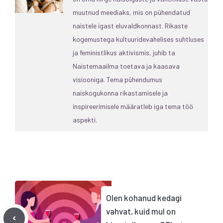
muutnud meediaks, mis on pühendatud
naistele igast eluvaldkonnast. Rikaste
kogemustega kultuuridevahelises suhtluses
ja feministlikus aktivismis, juhib ta
Naistemaailma toetava ja kaasava
visiooniga. Tema pühendumus
naiskogukonna rikastamisele ja
inspireerimisele määratleb iga tema töö
aspekti.
Olen kohanud kedagi
vahvat, kuid mul on